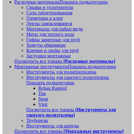
Расходные материалы
Показать подкатегории
Смазки и уплотнители
Соль таблетированная
Герметики и клеи
Ленты самоклеящиеся
Материалы для пайки меди
Маты для теплого пола
Гофры защитные для труб
Хомуты обжимные
Крючки и скобы для труб
Заглушки монтажные
Посмотреть все товары
[Расходные материалы]
Монтажные инструменты
Показать подкатегории
Инструменты для полипропилена
Инструменты для сшитого полиэтилена
Показать подкатегории
Rehau Rautool
Tim
Stout
Vieir
Посмотреть все товары
[Инструменты для
сшитого полиэтилена]
Труборезы
Инструменты для аренды
Посмотреть все товары
[Монтажные инструменты]