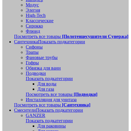
Модус
Элегия
High-Tech
Классические
Сирокко
Флюид
Посмотреть все товары
[Полотенцесушители Сунержа]
Сантехника
Показать подкатегории
Сифоны
Трапы
Фановые трубы
Гофры
Обвязка для ванн
Подводки
Показать подкатегории
Для воды
Для газа
Посмотреть все товары
[Подводки]
Инсталляция для унитаза
Посмотреть все товары
[Сантехника]
Смесители
Показать подкатегории
GANZER
Показать подкатегории
Для раковины