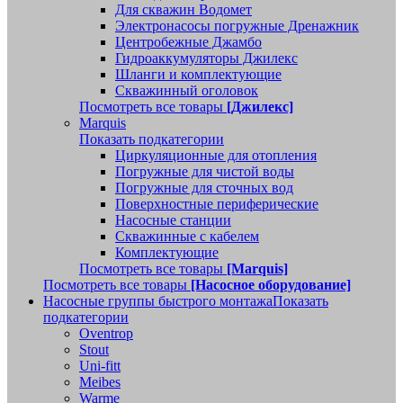
Для скважин Водомет
Электронасосы погружные Дренажник
Центробежные Джамбо
Гидроаккумуляторы Джилекс
Шланги и комплектующие
Скважинный оголовок
Посмотреть все товары
[Джилекс]
Marquis
Показать подкатегории
Циркуляционные для отопления
Погружные для чистой воды
Погружные для сточных вод
Поверхностные периферические
Насосные станции
Скважинные с кабелем
Комплектующие
Посмотреть все товары
[Marquis]
Посмотреть все товары
[Насосное оборудование]
Насосные группы быстрого монтажа
Показать
подкатегории
Oventrop
Stout
Uni-fitt
Meibes
Warme