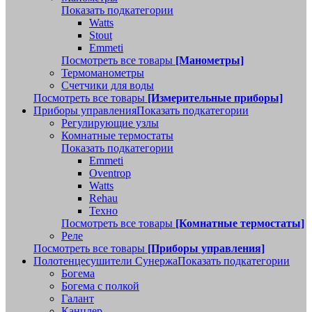
Показать подкатегории
Watts
Stout
Emmeti
Посмотреть все товары
[Манометры]
Термоманометры
Счетчики для воды
Посмотреть все товары
[Измерительные приборы]
Приборы управления
Показать подкатегории
Регулирующие узлы
Комнатные термостаты
Показать подкатегории
Emmeti
Oventrop
Watts
Rehau
Техно
Посмотреть все товары
[Комнатные термостаты]
Реле
Посмотреть все товары
[Приборы управления]
Полотенцесушители Сунержа
Показать подкатегории
Богема
Богема с полкой
Галант
Канцлер