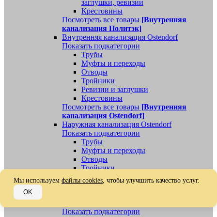
заглушки, ревизии
Крестовины
Посмотреть все товары
[Внутренняя
канализация Политэк]
Внутренняя канализация Ostendorf
Показать подкатегории
Трубы
Муфты и переходы
Отводы
Тройники
Ревизии и заглушки
Крестовины
Посмотреть все товары
[Внутренняя
канализация Ostendorf]
Наружная канализация Ostendorf
Показать подкатегории
Трубы
Муфты и переходы
Отводы
Тройники
Ревизии, заглушки, обратные клапаны
Мы используем
файлы cookies
, чтобы улучшить качество услуг.
Посмотреть все товары
[Наружная
OK
канализация Ostendorf]
Наружная канализация
Показать подкатегории