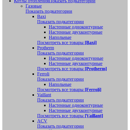
Котлы отопления
Показать подкатегории
Газовые
Показать подкатегории
Baxi
Показать подкатегории
Настенные одноконтурные
Настенные двухконтурные
Напольные
Посмотреть все товары
[Baxi]
Protherm
Показать подкатегории
Настенные одноконтунные
Настенные двухконтурные
Посмотреть все товары
[Protherm]
Ferroli
Показать подкатегории
Напольные
Посмотреть все товары
[Ferroli]
Vaillant
Показать подкатегории
Настенные одноконтурные
Настенные двухконтурные
Посмотреть все товары
[Vaillant]
ACV
Показать подкатегории