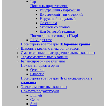
Itap
Показать подкатегории
Внутренний - наружный
Внутренний - внутренний
Наружный-наружный
Со сгоном
Угловой со сгоном
Для бытовой техники
Посмотреть все товары
[Itap]
F.I.V. для газа
Посмотреть все товары
[Шаровые краны]
Шаровые краны с электроприводом
Смесительные и распределительные клапаны
Термосмесительные клапаны
Балансировочные клапаны
Показать подкатегории
Oventrop
Cimberio
Посмотреть все товары
[Балансировочные
клапаны]
Электромагнитные клапаны
Показать подкатегории
Emmeti
Ceme
Sirai