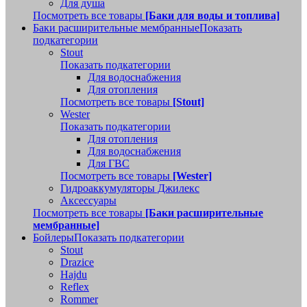
Для душа
Посмотреть все товары
[Баки для воды и топлива]
Баки расширительные мембранные
Показать
подкатегории
Stout
Показать подкатегории
Для водоснабжения
Для отопления
Посмотреть все товары
[Stout]
Wester
Показать подкатегории
Для отопления
Для водоснабжения
Для ГВС
Посмотреть все товары
[Wester]
Гидроаккумуляторы Джилекс
Аксессуары
Посмотреть все товары
[Баки расширительные
мембранные]
Бойлеры
Показать подкатегории
Stout
Drazice
Hajdu
Reflex
Rommer