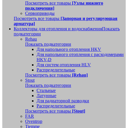
Посмотреть все товары
[Узлы нижнего
подключения]
Сервоприводы
Посмотреть все товары
[Запорная и регулирующая
арматура]
Коллекторы для отопления и водоснабжения
Показать
подкатегории
Rehau
Показать подкатегории
Для напольного отопления HKV
Для напольного отопления с расходомерами
HKV-D
Для систем отопления HLV
Распределительные
Посмотреть все товары
[Rehau]
Stout
Показать подкатегории
Стальные
Латунные
Для радиаторной разводки
Распределительные
Посмотреть все товары
[Stout]
FAR
Oventrop
Tiemme