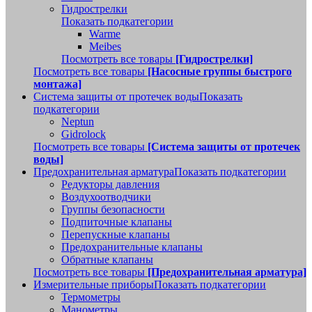
Гидрострелки
Показать подкатегории
Warme
Meibes
Посмотреть все товары
[Гидрострелки]
Посмотреть все товары
[Насосные группы быстрого
монтажа]
Система защиты от протечек воды
Показать
подкатегории
Neptun
Gidrolock
Посмотреть все товары
[Система защиты от протечек
воды]
Предохранительная арматура
Показать подкатегории
Редукторы давления
Воздухоотводчики
Группы безопасности
Подпиточные клапаны
Перепускные клапаны
Предохранительные клапаны
Обратные клапаны
Посмотреть все товары
[Предохранительная арматура]
Измерительные приборы
Показать подкатегории
Термометры
Манометры