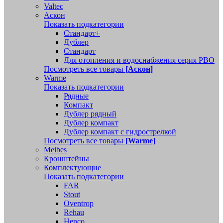
Valtec
Аскон
Показать подкатегории
Стандарт+
Дублер
Стандарт
Для отопления и водоснабжения серия РВО
Посмотреть все товары
[Аскон]
Warme
Показать подкатегории
Рядные
Компакт
Дублер рядный
Дублер компакт
Дублер компакт с гидрострелкой
Посмотреть все товары
[Warme]
Meibes
Кронштейны
Комплектующие
Показать подкатегории
FAR
Stout
Oventrop
Rehau
Henco