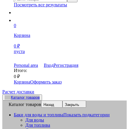
Посмотреть все результаты
0
Корзина
0
₽
пуста
Personal area
Вход
Регистрация
Итого:
0
₽
Корзина
Оформить заказ
Расчет доставки
Каталог товаров
Каталог товаров
Назад
Закрыть
Баки для воды и топлива
Показать подкатегории
Для воды
Для топлива