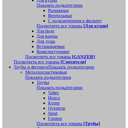
Для кухни
Показать подкатегории
Рычажные
Вентильные
С подключением к фильтру
Посмотреть все товары
[Для кухни]
Для биде
Для ванны
Для душа
Встраиваемые
Комплектующие
Посмотреть все товары
[GANZER]
Посмотреть все товары
[Смесители]
Трубы и фитинги
Показать подкатегории
Металлопластиковые
Показать подкатегории
Трубы
Показать подкатегории
Valtec
Henco
Kermi
Oventrop
Stout
Uponor
Посмотреть все товары
[Трубы]