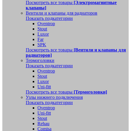
Посмотреть все товары
[Электромагнитные
клапаны]
Вентили и клапаны для радиаторов
Показать подкатегории
Oventrop
Stout
Luxor
Far
SPK
Посмотреть все товары
[Вентили и клапаны для
радиаторов]
Термоголовки
Показать подкатегории
Oventrop
Stout
Luxor
Uni-fitt
Посмотреть все товары
[Термоголовки]
Узлы нижнего подключения
Показать подкатегории
Oventrop
Uni-fitt
Stout
Rehau
Comisa