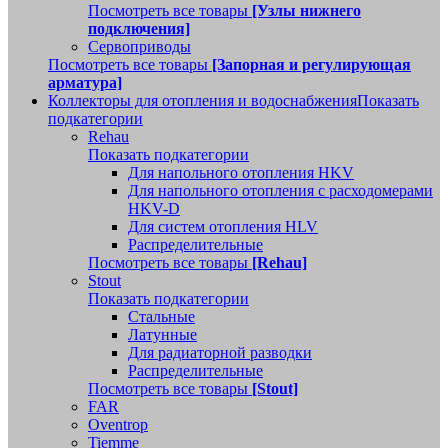
Посмотреть все товары
[Узлы нижнего
подключения]
Сервоприводы
Посмотреть все товары
[Запорная и регулирующая
арматура]
Коллекторы для отопления и водоснабжения
Показать
подкатегории
Rehau
Показать подкатегории
Для напольного отопления HKV
Для напольного отопления с расходомерами
HKV-D
Для систем отопления HLV
Распределительные
Посмотреть все товары
[Rehau]
Stout
Показать подкатегории
Стальные
Латунные
Для радиаторной разводки
Распределительные
Посмотреть все товары
[Stout]
FAR
Oventrop
Tiemme