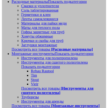
Расходные материалы
Показать подкатегории
Смазки и уплотнители
Соль таблетированная
Герметики и клеи
Ленты самоклеящиеся
Материалы для пайки меди
Маты для теплого пола
Гофры защитные для труб
Хомуты обжимные
Крючки и скобы для труб
Заглушки монтажные
Посмотреть все товары
[Расходные материалы]
Монтажные инструменты
Показать подкатегории
Инструменты для полипропилена
Инструменты для сшитого полиэтилена
Показать подкатегории
Rehau Rautool
Tim
Stout
Vieir
Посмотреть все товары
[Инструменты для
сшитого полиэтилена]
Труборезы
Инструменты для аренды
Посмотреть все товары
[Монтажные инструменты]