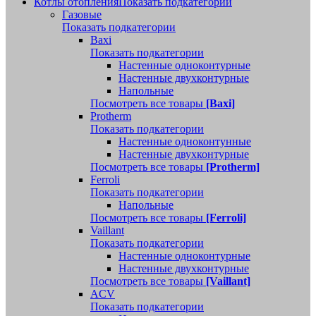
Котлы отопления
Показать подкатегории
Газовые
Показать подкатегории
Baxi
Показать подкатегории
Настенные одноконтурные
Настенные двухконтурные
Напольные
Посмотреть все товары
[Baxi]
Protherm
Показать подкатегории
Настенные одноконтунные
Настенные двухконтурные
Посмотреть все товары
[Protherm]
Ferroli
Показать подкатегории
Напольные
Посмотреть все товары
[Ferroli]
Vaillant
Показать подкатегории
Настенные одноконтурные
Настенные двухконтурные
Посмотреть все товары
[Vaillant]
ACV
Показать подкатегории