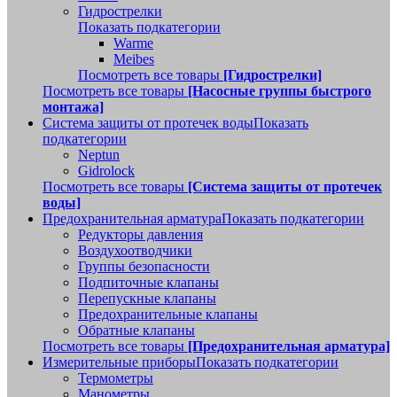
Гидрострелки
Показать подкатегории
Warme
Meibes
Посмотреть все товары
[Гидрострелки]
Посмотреть все товары
[Насосные группы быстрого
монтажа]
Система защиты от протечек воды
Показать
подкатегории
Neptun
Gidrolock
Посмотреть все товары
[Система защиты от протечек
воды]
Предохранительная арматура
Показать подкатегории
Редукторы давления
Воздухоотводчики
Группы безопасности
Подпиточные клапаны
Перепускные клапаны
Предохранительные клапаны
Обратные клапаны
Посмотреть все товары
[Предохранительная арматура]
Измерительные приборы
Показать подкатегории
Термометры
Манометры