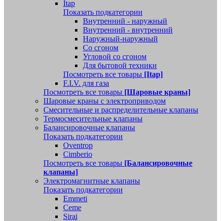
Itap
Показать подкатегории
Внутренний - наружный
Внутренний - внутренний
Наружный-наружный
Со сгоном
Угловой со сгоном
Для бытовой техники
Посмотреть все товары
[Itap]
F.I.V. для газа
Посмотреть все товары
[Шаровые краны]
Шаровые краны с электроприводом
Смесительные и распределительные клапаны
Термосмесительные клапаны
Балансировочные клапаны
Показать подкатегории
Oventrop
Cimberio
Посмотреть все товары
[Балансировочные
клапаны]
Электромагнитные клапаны
Показать подкатегории
Emmeti
Ceme
Sirai