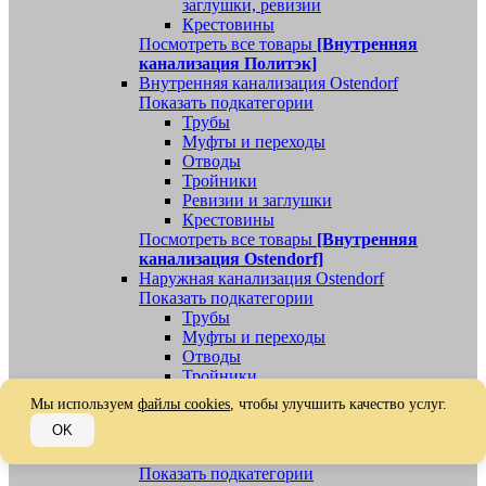
заглушки, ревизии
Крестовины
Посмотреть все товары
[Внутренняя
канализация Политэк]
Внутренняя канализация Ostendorf
Показать подкатегории
Трубы
Муфты и переходы
Отводы
Тройники
Ревизии и заглушки
Крестовины
Посмотреть все товары
[Внутренняя
канализация Ostendorf]
Наружная канализация Ostendorf
Показать подкатегории
Трубы
Муфты и переходы
Отводы
Тройники
Ревизии, заглушки, обратные клапаны
Мы используем
файлы cookies
, чтобы улучшить качество услуг.
Посмотреть все товары
[Наружная
OK
канализация Ostendorf]
Наружная канализация
Показать подкатегории