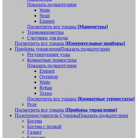
Показать подкатегории
Watts
Stout
Emmeti
Посмотреть все товары
[Манометры]
Термоманометры
Счетчики для воды
Посмотреть все товары
[Измерительные приборы]
Приборы управления
Показать подкатегории
Регулирующие узлы
Комнатные термостаты
Показать подкатегории
Emmeti
Oventrop
Watts
Rehau
Техно
Посмотреть все товары
[Комнатные термостаты]
Реле
Посмотреть все товары
[Приборы управления]
Полотенцесушители Сунержа
Показать подкатегории
Богема
Богема с полкой
Галант
Канцлер