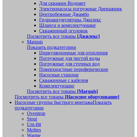
Для скважин Водомет
Электронасосы погружные Дренажник
Центробежные Джамбо
Гидроаккумуляторы Джилекс
Шланги и комплектующие
Скважинный оголовок
Посмотреть все товары
[Джилекс]
Marquis
Показать подкатегории
Циркуляционные для отопления
Погружные для чистой воды
Погружные для сточных вод
Поверхностные периферические
Насосные станции
Скважинные с кабелем
Комплектующие
Посмотреть все товары
[Marquis]
Посмотреть все товары
[Насосное оборудование]
Насосные группы быстрого монтажа
Показать
подкатегории
Oventrop
Stout
Uni-fitt
Meibes
Warme