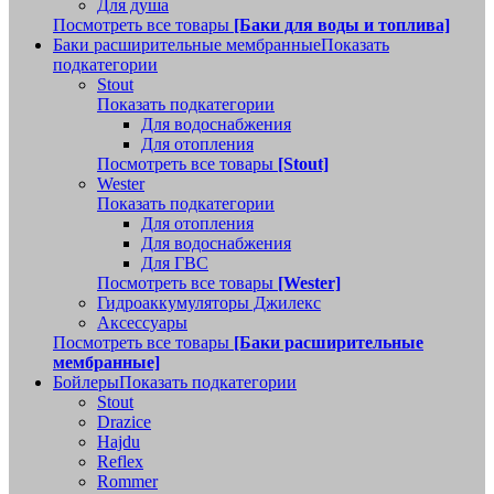
Для душа
Посмотреть все товары
[Баки для воды и топлива]
Баки расширительные мембранные
Показать
подкатегории
Stout
Показать подкатегории
Для водоснабжения
Для отопления
Посмотреть все товары
[Stout]
Wester
Показать подкатегории
Для отопления
Для водоснабжения
Для ГВС
Посмотреть все товары
[Wester]
Гидроаккумуляторы Джилекс
Аксессуары
Посмотреть все товары
[Баки расширительные
мембранные]
Бойлеры
Показать подкатегории
Stout
Drazice
Hajdu
Reflex
Rommer