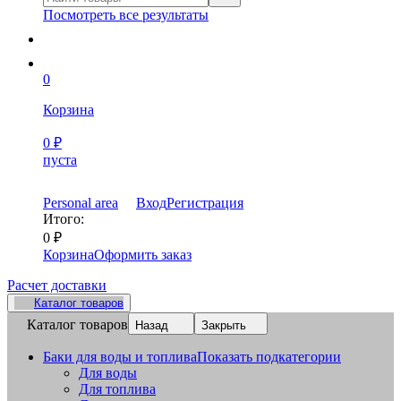
Посмотреть все результаты
0
Корзина
0
₽
пуста
Personal area
Вход
Регистрация
Итого:
0
₽
Корзина
Оформить заказ
Расчет доставки
Каталог товаров
Каталог товаров
Назад
Закрыть
Баки для воды и топлива
Показать подкатегории
Для воды
Для топлива