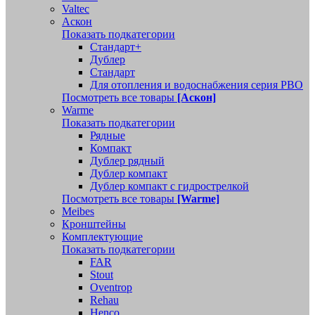
Valtec
Аскон
Показать подкатегории
Стандарт+
Дублер
Стандарт
Для отопления и водоснабжения серия РВО
Посмотреть все товары
[Аскон]
Warme
Показать подкатегории
Рядные
Компакт
Дублер рядный
Дублер компакт
Дублер компакт с гидрострелкой
Посмотреть все товары
[Warme]
Meibes
Кронштейны
Комплектующие
Показать подкатегории
FAR
Stout
Oventrop
Rehau
Henco