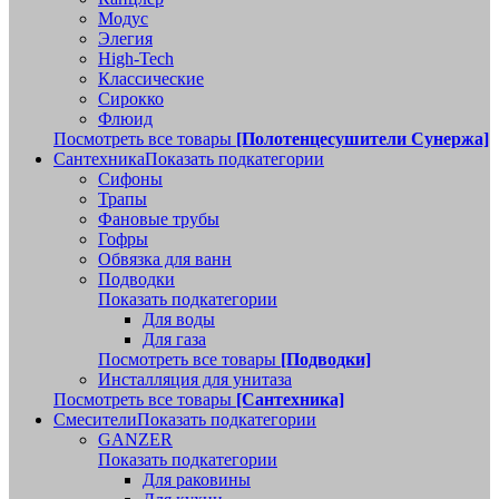
Модус
Элегия
High-Tech
Классические
Сирокко
Флюид
Посмотреть все товары
[Полотенцесушители Сунержа]
Сантехника
Показать подкатегории
Сифоны
Трапы
Фановые трубы
Гофры
Обвязка для ванн
Подводки
Показать подкатегории
Для воды
Для газа
Посмотреть все товары
[Подводки]
Инсталляция для унитаза
Посмотреть все товары
[Сантехника]
Смесители
Показать подкатегории
GANZER
Показать подкатегории
Для раковины