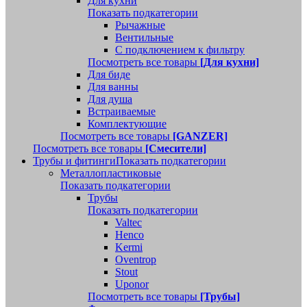
Для кухни
Показать подкатегории
Рычажные
Вентильные
С подключением к фильтру
Посмотреть все товары
[Для кухни]
Для биде
Для ванны
Для душа
Встраиваемые
Комплектующие
Посмотреть все товары
[GANZER]
Посмотреть все товары
[Смесители]
Трубы и фитинги
Показать подкатегории
Металлопластиковые
Показать подкатегории
Трубы
Показать подкатегории
Valtec
Henco
Kermi
Oventrop
Stout
Uponor
Посмотреть все товары
[Трубы]