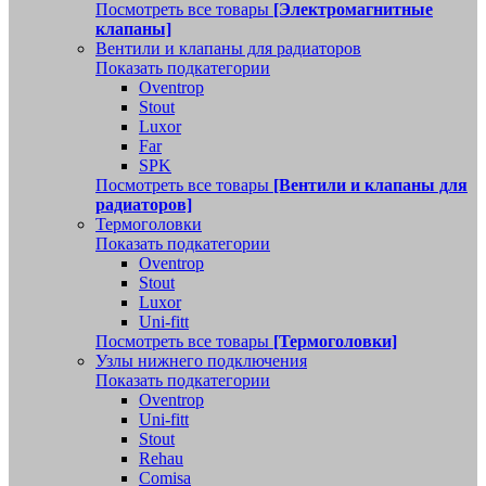
Посмотреть все товары
[Электромагнитные
клапаны]
Вентили и клапаны для радиаторов
Показать подкатегории
Oventrop
Stout
Luxor
Far
SPK
Посмотреть все товары
[Вентили и клапаны для
радиаторов]
Термоголовки
Показать подкатегории
Oventrop
Stout
Luxor
Uni-fitt
Посмотреть все товары
[Термоголовки]
Узлы нижнего подключения
Показать подкатегории
Oventrop
Uni-fitt
Stout
Rehau
Comisa