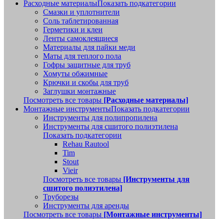
Расходные материалы
Показать подкатегории
Смазки и уплотнители
Соль таблетированная
Герметики и клеи
Ленты самоклеящиеся
Материалы для пайки меди
Маты для теплого пола
Гофры защитные для труб
Хомуты обжимные
Крючки и скобы для труб
Заглушки монтажные
Посмотреть все товары
[Расходные материалы]
Монтажные инструменты
Показать подкатегории
Инструменты для полипропилена
Инструменты для сшитого полиэтилена
Показать подкатегории
Rehau Rautool
Tim
Stout
Vieir
Посмотреть все товары
[Инструменты для
сшитого полиэтилена]
Труборезы
Инструменты для аренды
Посмотреть все товары
[Монтажные инструменты]