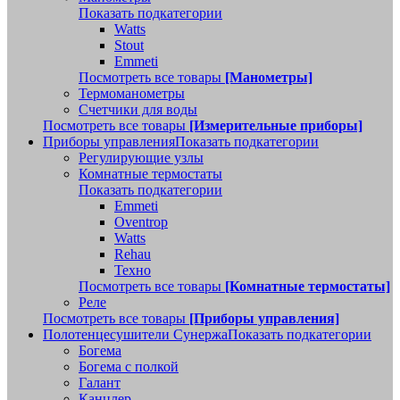
Показать подкатегории
Watts
Stout
Emmeti
Посмотреть все товары
[Манометры]
Термоманометры
Счетчики для воды
Посмотреть все товары
[Измерительные приборы]
Приборы управления
Показать подкатегории
Регулирующие узлы
Комнатные термостаты
Показать подкатегории
Emmeti
Oventrop
Watts
Rehau
Техно
Посмотреть все товары
[Комнатные термостаты]
Реле
Посмотреть все товары
[Приборы управления]
Полотенцесушители Сунержа
Показать подкатегории
Богема
Богема с полкой
Галант
Канцлер