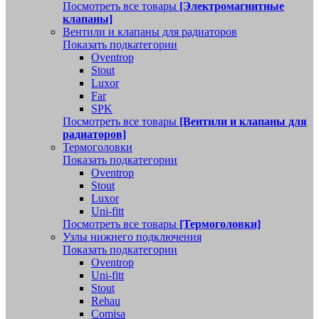
Посмотреть все товары
[Электромагнитные
клапаны]
Вентили и клапаны для радиаторов
Показать подкатегории
Oventrop
Stout
Luxor
Far
SPK
Посмотреть все товары
[Вентили и клапаны для
радиаторов]
Термоголовки
Показать подкатегории
Oventrop
Stout
Luxor
Uni-fitt
Посмотреть все товары
[Термоголовки]
Узлы нижнего подключения
Показать подкатегории
Oventrop
Uni-fitt
Stout
Rehau
Comisa