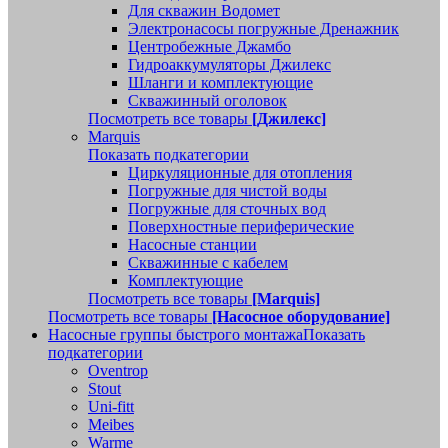
Для скважин Водомет
Электронасосы погружные Дренажник
Центробежные Джамбо
Гидроаккумуляторы Джилекс
Шланги и комплектующие
Скважинный оголовок
Посмотреть все товары
[Джилекс]
Marquis
Показать подкатегории
Циркуляционные для отопления
Погружные для чистой воды
Погружные для сточных вод
Поверхностные периферические
Насосные станции
Скважинные с кабелем
Комплектующие
Посмотреть все товары
[Marquis]
Посмотреть все товары
[Насосное оборудование]
Насосные группы быстрого монтажа
Показать
подкатегории
Oventrop
Stout
Uni-fitt
Meibes
Warme