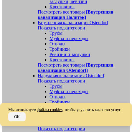
заглушки, ревизии
Крестовины
Посмотреть все товары
[Внутренняя
канализация Политэк]
Внутренняя канализация Ostendorf
Показать подкатегории
Трубы
Муфты и переходы
Отводы
Тройники
Ревизии и заглушки
Крестовины
Посмотреть все товары
[Внутренняя
канализация Ostendorf]
Наружная канализация Ostendorf
Показать подкатегории
Трубы
Муфты и переходы
Отводы
Тройники
Ревизии, заглушки, обратные клапаны
Мы используем
файлы cookies
, чтобы улучшить качество услуг.
Посмотреть все товары
[Наружная
OK
канализация Ostendorf]
Наружная канализация
Показать подкатегории