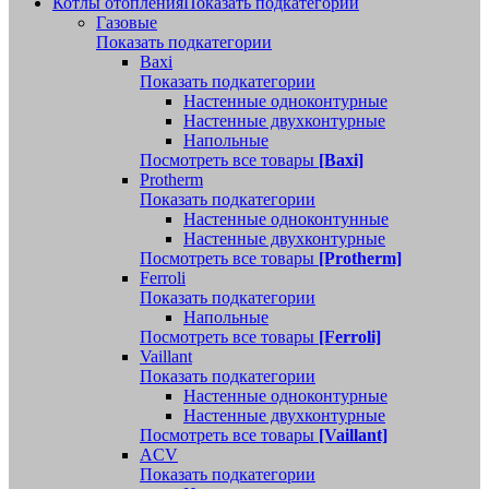
Котлы отопления
Показать подкатегории
Газовые
Показать подкатегории
Baxi
Показать подкатегории
Настенные одноконтурные
Настенные двухконтурные
Напольные
Посмотреть все товары
[Baxi]
Protherm
Показать подкатегории
Настенные одноконтунные
Настенные двухконтурные
Посмотреть все товары
[Protherm]
Ferroli
Показать подкатегории
Напольные
Посмотреть все товары
[Ferroli]
Vaillant
Показать подкатегории
Настенные одноконтурные
Настенные двухконтурные
Посмотреть все товары
[Vaillant]
ACV
Показать подкатегории