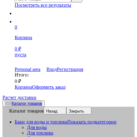
Посмотреть все результаты
0
Корзина
0
₽
пуста
Personal area
Вход
Регистрация
Итого:
0
₽
Корзина
Оформить заказ
Расчет доставки
Каталог товаров
Каталог товаров
Назад
Закрыть
Баки для воды и топлива
Показать подкатегории
Для воды
Для топлива