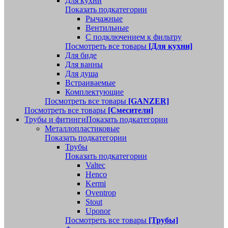
Для кухни
Показать подкатегории
Рычажные
Вентильные
С подключением к фильтру
Посмотреть все товары
[Для кухни]
Для биде
Для ванны
Для душа
Встраиваемые
Комплектующие
Посмотреть все товары
[GANZER]
Посмотреть все товары
[Смесители]
Трубы и фитинги
Показать подкатегории
Металлопластиковые
Показать подкатегории
Трубы
Показать подкатегории
Valtec
Henco
Kermi
Oventrop
Stout
Uponor
Посмотреть все товары
[Трубы]