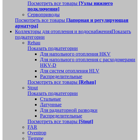
Посмотреть все товары
[Узлы нижнего
подключения]
Сервоприводы
Посмотреть все товары
[Запорная и регулирующая
арматура]
Коллекторы для отопления и водоснабжения
Показать
подкатегории
Rehau
Показать подкатегории
Для напольного отопления HKV
Для напольного отопления с расходомерами
HKV-D
Для систем отопления HLV
Распределительные
Посмотреть все товары
[Rehau]
Stout
Показать подкатегории
Стальные
Латунные
Для радиаторной разводки
Распределительные
Посмотреть все товары
[Stout]
FAR
Oventrop
Tiemme