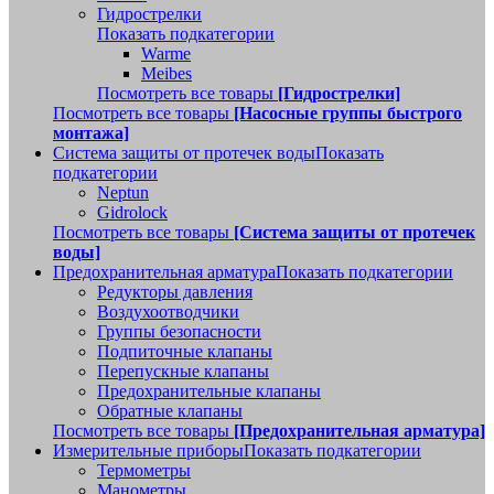
Гидрострелки
Показать подкатегории
Warme
Meibes
Посмотреть все товары
[Гидрострелки]
Посмотреть все товары
[Насосные группы быстрого
монтажа]
Система защиты от протечек воды
Показать
подкатегории
Neptun
Gidrolock
Посмотреть все товары
[Система защиты от протечек
воды]
Предохранительная арматура
Показать подкатегории
Редукторы давления
Воздухоотводчики
Группы безопасности
Подпиточные клапаны
Перепускные клапаны
Предохранительные клапаны
Обратные клапаны
Посмотреть все товары
[Предохранительная арматура]
Измерительные приборы
Показать подкатегории
Термометры
Манометры