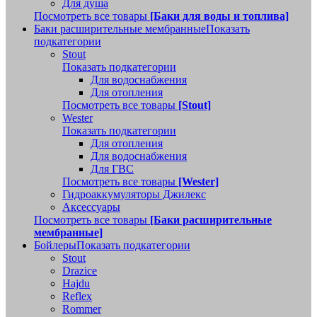
Для душа
Посмотреть все товары
[Баки для воды и топлива]
Баки расширительные мембранные
Показать
подкатегории
Stout
Показать подкатегории
Для водоснабжения
Для отопления
Посмотреть все товары
[Stout]
Wester
Показать подкатегории
Для отопления
Для водоснабжения
Для ГВС
Посмотреть все товары
[Wester]
Гидроаккумуляторы Джилекс
Аксессуары
Посмотреть все товары
[Баки расширительные
мембранные]
Бойлеры
Показать подкатегории
Stout
Drazice
Hajdu
Reflex
Rommer