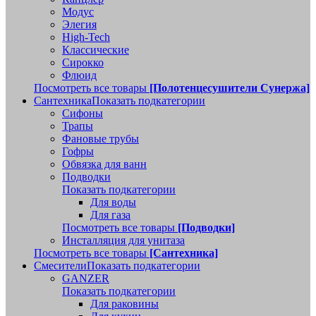
Модус
Элегия
High-Tech
Классические
Сирокко
Флюид
Посмотреть все товары
[Полотенцесушители Сунержа]
Сантехника
Показать подкатегории
Сифоны
Трапы
Фановые трубы
Гофры
Обвязка для ванн
Подводки
Показать подкатегории
Для воды
Для газа
Посмотреть все товары
[Подводки]
Инсталляция для унитаза
Посмотреть все товары
[Сантехника]
Смесители
Показать подкатегории
GANZER
Показать подкатегории
Для раковины