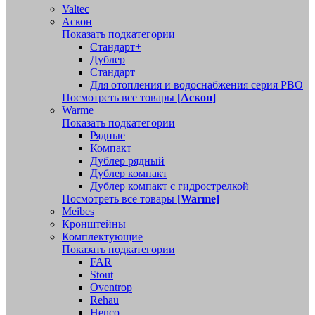
Valtec
Аскон
Показать подкатегории
Стандарт+
Дублер
Стандарт
Для отопления и водоснабжения серия РВО
Посмотреть все товары
[Аскон]
Warme
Показать подкатегории
Рядные
Компакт
Дублер рядный
Дублер компакт
Дублер компакт с гидрострелкой
Посмотреть все товары
[Warme]
Meibes
Кронштейны
Комплектующие
Показать подкатегории
FAR
Stout
Oventrop
Rehau
Henco