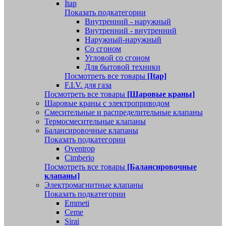
Itap
Показать подкатегории
Внутренний - наружный
Внутренний - внутренний
Наружный-наружный
Со сгоном
Угловой со сгоном
Для бытовой техники
Посмотреть все товары
[Itap]
F.I.V. для газа
Посмотреть все товары
[Шаровые краны]
Шаровые краны с электроприводом
Смесительные и распределительные клапаны
Термосмесительные клапаны
Балансировочные клапаны
Показать подкатегории
Oventrop
Cimberio
Посмотреть все товары
[Балансировочные
клапаны]
Электромагнитные клапаны
Показать подкатегории
Emmeti
Ceme
Sirai