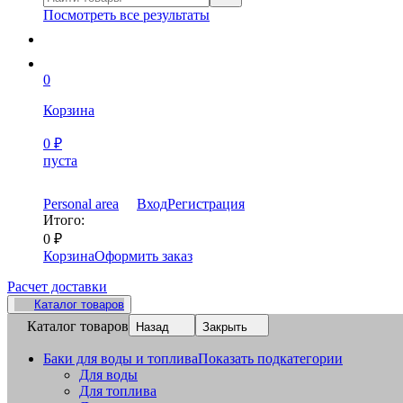
Посмотреть все результаты
0
Корзина
0
₽
пуста
Personal area
Вход
Регистрация
Итого:
0
₽
Корзина
Оформить заказ
Расчет доставки
Каталог товаров
Каталог товаров
Назад
Закрыть
Баки для воды и топлива
Показать подкатегории
Для воды
Для топлива