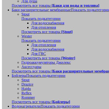
Для душа
Посмотреть все товары
[Баки для воды и топлива]
Баки расширительные мембранные
Показать подкатегори
Stout
Показать подкатегории
Для водоснабжения
Для отопления
Посмотреть все товары
[Stout]
Wester
Показать подкатегории
Для отопления
Для водоснабжения
Для ГВС
Посмотреть все товары
[Wester]
Гидроаккумуляторы Джилекс
Аксессуары
Посмотреть все товары
[Баки расширительные мембра
Бойлеры
Показать подкатегории
Stout
Drazice
Hajdu
Reflex
Rommer
Посмотреть все товары
[Бойлеры]
Водонагреватели
Показать подкатегории