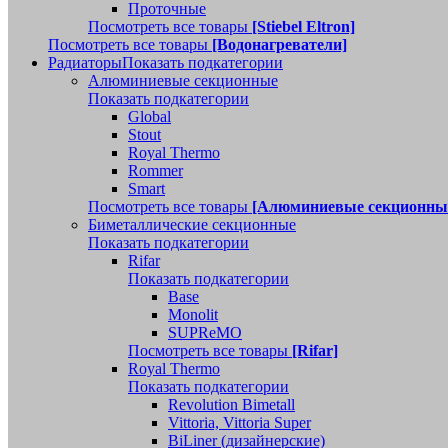
Проточные
Посмотреть все товары
[Stiebel Eltron]
Посмотреть все товары
[Водонагреватели]
Радиаторы
Показать подкатегории
Алюминиевые секционные
Показать подкатегории
Global
Stout
Royal Thermo
Rommer
Smart
Посмотреть все товары
[Алюминиевые секционны
Биметаллические секционные
Показать подкатегории
Rifar
Показать подкатегории
Base
Monolit
SUPReMO
Посмотреть все товары
[Rifar]
Royal Thermo
Показать подкатегории
Revolution Bimetall
Vittoria, Vittoria Super
BiLiner (дизайнерские)