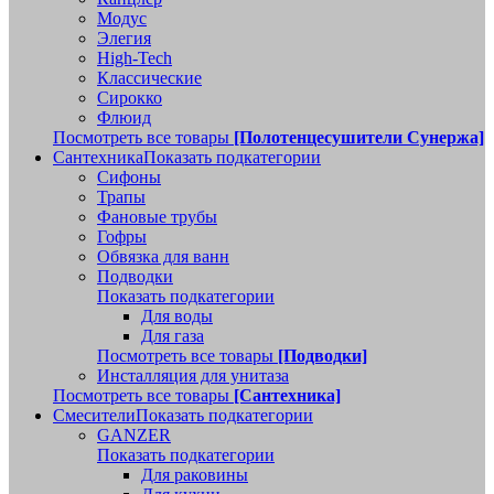
Модус
Элегия
High-Tech
Классические
Сирокко
Флюид
Посмотреть все товары
[Полотенцесушители Сунержа]
Сантехника
Показать подкатегории
Сифоны
Трапы
Фановые трубы
Гофры
Обвязка для ванн
Подводки
Показать подкатегории
Для воды
Для газа
Посмотреть все товары
[Подводки]
Инсталляция для унитаза
Посмотреть все товары
[Сантехника]
Смесители
Показать подкатегории
GANZER
Показать подкатегории
Для раковины