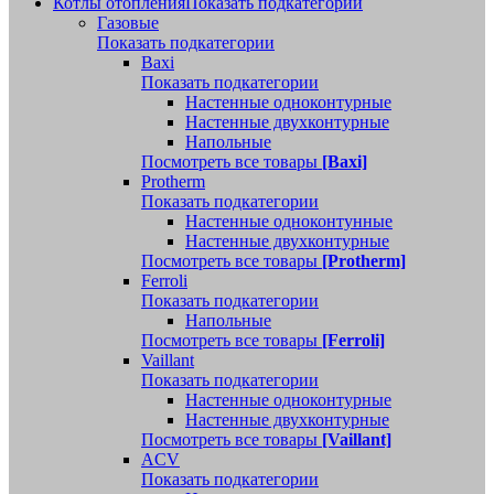
Котлы отопления
Показать подкатегории
Газовые
Показать подкатегории
Baxi
Показать подкатегории
Настенные одноконтурные
Настенные двухконтурные
Напольные
Посмотреть все товары
[Baxi]
Protherm
Показать подкатегории
Настенные одноконтунные
Настенные двухконтурные
Посмотреть все товары
[Protherm]
Ferroli
Показать подкатегории
Напольные
Посмотреть все товары
[Ferroli]
Vaillant
Показать подкатегории
Настенные одноконтурные
Настенные двухконтурные
Посмотреть все товары
[Vaillant]
ACV
Показать подкатегории