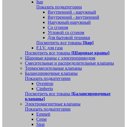
Itap
Показать подкатегории
Внутренний - наружный
Внутренний - внутренний
Наружный-наружный
Со сгоном
Угловой со сгоном
Для бытовой техники
Посмотреть все товары
[Itap]
F.I.V. для газа
Посмотреть все товары
[Шаровые краны]
Шаровые краны с электроприводом
Смесительные и распределительные клапаны
Термосмесительные клапаны
Балансировочные клапаны
Показать подкатегории
Oventrop
Cimberio
Посмотреть все товары
[Балансировочные
клапаны]
Электромагнитные клапаны
Показать подкатегории
Emmeti
Ceme
Sirai