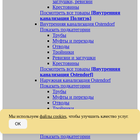
заглушки, ревизии
Крестовины
Посмотреть все товары
[Внутренняя
канализация Политэк]
Внутренняя канализация Ostendorf
Показать подкатегории
Трубы
Муфты и переходы
Отводы
Тройники
Ревизии и заглушки
Крестовины
Посмотреть все товары
[Внутренняя
канализация Ostendorf]
Наружная канализация Ostendorf
Показать подкатегории
Трубы
Муфты и переходы
Отводы
Тройники
Ревизии, заглушки, обратные клапаны
Мы используем
файлы cookies
, чтобы улучшить качество услуг.
Посмотреть все товары
[Наружная
OK
канализация Ostendorf]
Наружная канализация
Показать подкатегории