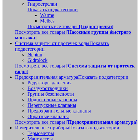
Гидрострелки
Показать подкатегории
Warme
Meibes
Посмотреть все товары
[Гидрострелки]
Посмотреть все товары
[Насосные группы быстрого
монтажа]
Система защиты от протечек воды
Показать
подкатегории
Neptun
Gidrolock
Посмотреть все товары
[Система защиты от протечек
воды]
Предохранительная арматура
Показать подкатегории
Редукторы давления
Воздухоотводчики
Группы безопасности
Подпиточные клапаны
Перепускные клапаны
Предохранительные клапаны
Обратные клапаны
Посмотреть все товары
[Предохранительная арматура]
Измерительные приборы
Показать подкатегории
Термометры
Манометры