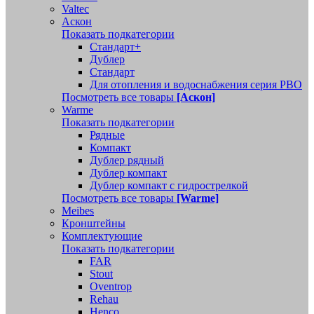
Valtec
Аскон
Показать подкатегории
Стандарт+
Дублер
Стандарт
Для отопления и водоснабжения серия РВО
Посмотреть все товары
[Аскон]
Warme
Показать подкатегории
Рядные
Компакт
Дублер рядный
Дублер компакт
Дублер компакт с гидрострелкой
Посмотреть все товары
[Warme]
Meibes
Кронштейны
Комплектующие
Показать подкатегории
FAR
Stout
Oventrop
Rehau
Henco