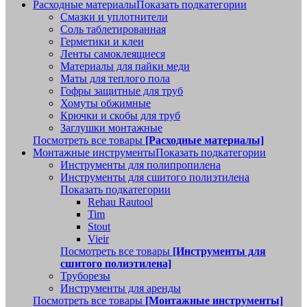
Расходные материалы
Показать подкатегории
Смазки и уплотнители
Соль таблетированная
Герметики и клеи
Ленты самоклеящиеся
Материалы для пайки меди
Маты для теплого пола
Гофры защитные для труб
Хомуты обжимные
Крючки и скобы для труб
Заглушки монтажные
Посмотреть все товары
[Расходные материалы]
Монтажные инструменты
Показать подкатегории
Инструменты для полипропилена
Инструменты для сшитого полиэтилена
Показать подкатегории
Rehau Rautool
Tim
Stout
Vieir
Посмотреть все товары
[Инструменты для
сшитого полиэтилена]
Труборезы
Инструменты для аренды
Посмотреть все товары
[Монтажные инструменты]