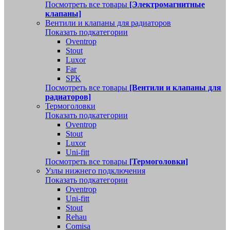
Посмотреть все товары
[Электромагнитные
клапаны]
Вентили и клапаны для радиаторов
Показать подкатегории
Oventrop
Stout
Luxor
Far
SPK
Посмотреть все товары
[Вентили и клапаны для
радиаторов]
Термоголовки
Показать подкатегории
Oventrop
Stout
Luxor
Uni-fitt
Посмотреть все товары
[Термоголовки]
Узлы нижнего подключения
Показать подкатегории
Oventrop
Uni-fitt
Stout
Rehau
Comisa