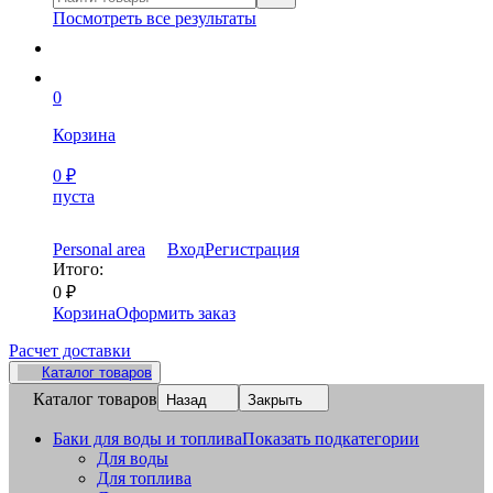
Посмотреть все результаты
0
Корзина
0
₽
пуста
Personal area
Вход
Регистрация
Итого:
0
₽
Корзина
Оформить заказ
Расчет доставки
Каталог товаров
Каталог товаров
Назад
Закрыть
Баки для воды и топлива
Показать подкатегории
Для воды
Для топлива