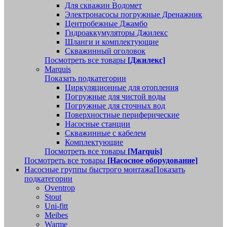
Для скважин Водомет
Электронасосы погружные Дренажник
Центробежные Джамбо
Гидроаккумуляторы Джилекс
Шланги и комплектующие
Скважинный оголовок
Посмотреть все товары
[Джилекс]
Marquis
Показать подкатегории
Циркуляционные для отопления
Погружные для чистой воды
Погружные для сточных вод
Поверхностные периферические
Насосные станции
Скважинные с кабелем
Комплектующие
Посмотреть все товары
[Marquis]
Посмотреть все товары
[Насосное оборудование]
Насосные группы быстрого монтажа
Показать
подкатегории
Oventrop
Stout
Uni-fitt
Meibes
Warme