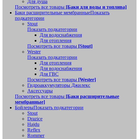
Для душа
Посмотреть все товары
[Баки для воды и топлива]
Баки расширительные мембранные
Показать
подкатегории
Stout
Показать подкатегории
Для водоснабжения
Для отопления
Посмотреть все товары
[Stout]
Wester
Показать подкатегории
Для отопления
Для водоснабжения
Для ГВС
Посмотреть все товары
[Wester]
Гидроаккумуляторы Джилекс
Аксессуары
Посмотреть все товары
[Баки расширительные
мембранные]
Бойлеры
Показать подкатегории
Stout
Drazice
Hajdu
Reflex
Rommer