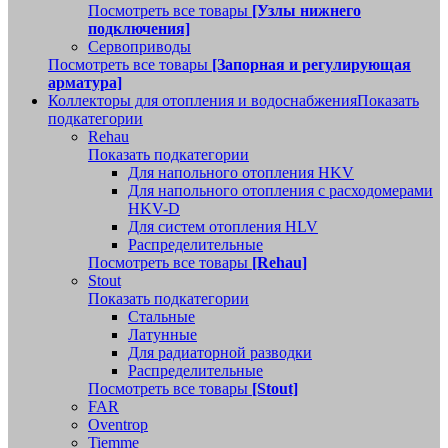
Посмотреть все товары
[Узлы нижнего
подключения]
Сервоприводы
Посмотреть все товары
[Запорная и регулирующая
арматура]
Коллекторы для отопления и водоснабжения
Показать
подкатегории
Rehau
Показать подкатегории
Для напольного отопления HKV
Для напольного отопления с расходомерами
HKV-D
Для систем отопления HLV
Распределительные
Посмотреть все товары
[Rehau]
Stout
Показать подкатегории
Стальные
Латунные
Для радиаторной разводки
Распределительные
Посмотреть все товары
[Stout]
FAR
Oventrop
Tiemme