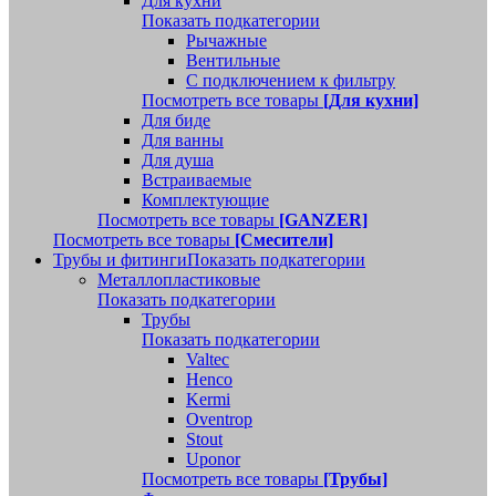
Для кухни
Показать подкатегории
Рычажные
Вентильные
С подключением к фильтру
Посмотреть все товары
[Для кухни]
Для биде
Для ванны
Для душа
Встраиваемые
Комплектующие
Посмотреть все товары
[GANZER]
Посмотреть все товары
[Смесители]
Трубы и фитинги
Показать подкатегории
Металлопластиковые
Показать подкатегории
Трубы
Показать подкатегории
Valtec
Henco
Kermi
Oventrop
Stout
Uponor
Посмотреть все товары
[Трубы]