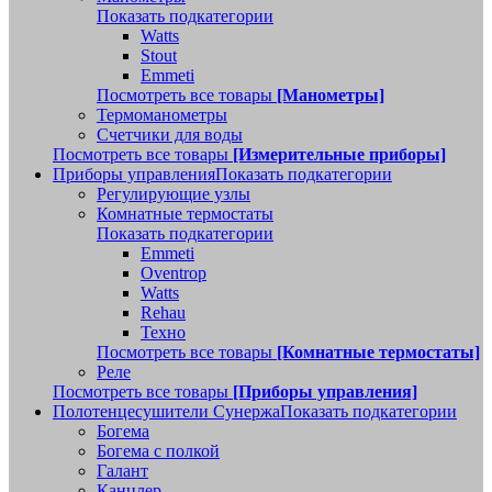
Показать подкатегории
Watts
Stout
Emmeti
Посмотреть все товары
[Манометры]
Термоманометры
Счетчики для воды
Посмотреть все товары
[Измерительные приборы]
Приборы управления
Показать подкатегории
Регулирующие узлы
Комнатные термостаты
Показать подкатегории
Emmeti
Oventrop
Watts
Rehau
Техно
Посмотреть все товары
[Комнатные термостаты]
Реле
Посмотреть все товары
[Приборы управления]
Полотенцесушители Сунержа
Показать подкатегории
Богема
Богема с полкой
Галант
Канцлер