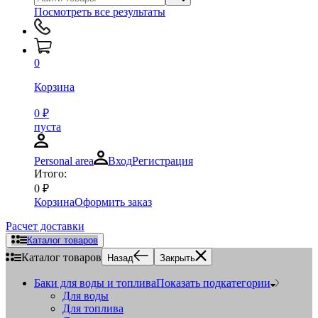
Посмотреть все результаты
0
Корзина
0
₽
пуста
Personal area
Вход
Регистрация
Итого:
0
₽
Корзина
Оформить заказ
Расчет доставки
Каталог товаров
Каталог товаров
Назад
Закрыть
Баки для воды и топлива
Показать подкатегории
Для воды
Для топлива