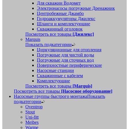
Для скважин Водомет
Электронасосы погружные Дренажник
Центробежные Джамбо
Гидроаккумуляторы Джилекс
Шланги и комплектующие
Скважинный оголовок
Посмотреть все товары
[Джилекс]
Marquis
Показать подкатегории
Циркуляционные для отопления
Погружные для чистой воды
Погружные для сточных вод
Поверхностные периферические
Насосные станции
Скважинные с кабелем
Комплектующие
Посмотреть все товары
[Marquis]
Посмотреть все товары
[Насосное оборудование]
Насосные группы быстрого монтажа
Показать
подкатегории
Oventrop
Stout
Uni-fitt
Meibes
Warme