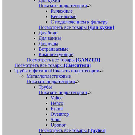
Для кухни
Показать подкатегории
Рычажные
Вентильные
С подключением к фильтру
Посмотреть все товары
[Для кухни]
Для биде
Для ванны
Для душа
Встраиваемые
Комплектующие
Посмотреть все товары
[GANZER]
Посмотреть все товары
[Смесители]
Трубы и фитинги
Показать подкатегории
Металлопластиковые
Показать подкатегории
Трубы
Показать подкатегории
Valtec
Henco
Kermi
Oventrop
Stout
Uponor
Посмотреть все товары
[Трубы]