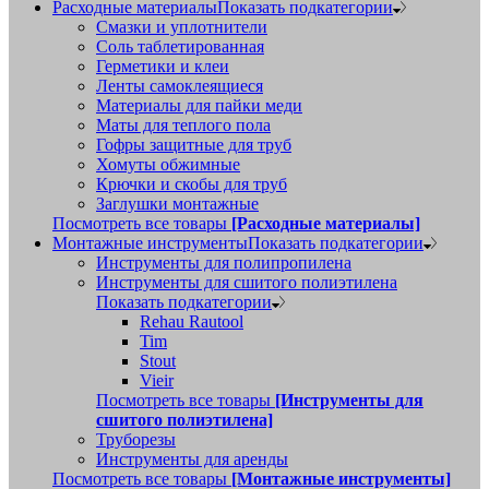
Расходные материалы
Показать подкатегории
Смазки и уплотнители
Соль таблетированная
Герметики и клеи
Ленты самоклеящиеся
Материалы для пайки меди
Маты для теплого пола
Гофры защитные для труб
Хомуты обжимные
Крючки и скобы для труб
Заглушки монтажные
Посмотреть все товары
[Расходные материалы]
Монтажные инструменты
Показать подкатегории
Инструменты для полипропилена
Инструменты для сшитого полиэтилена
Показать подкатегории
Rehau Rautool
Tim
Stout
Vieir
Посмотреть все товары
[Инструменты для
сшитого полиэтилена]
Труборезы
Инструменты для аренды
Посмотреть все товары
[Монтажные инструменты]