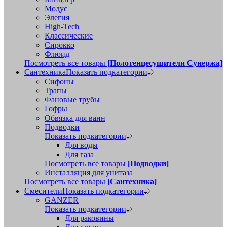
Модус
Элегия
High-Tech
Классические
Сирокко
Флюид
Посмотреть все товары
[Полотенцесушители Сунержа]
Сантехника
Показать подкатегории
Сифоны
Трапы
Фановые трубы
Гофры
Обвязка для ванн
Подводки
Показать подкатегории
Для воды
Для газа
Посмотреть все товары
[Подводки]
Инсталляция для унитаза
Посмотреть все товары
[Сантехника]
Смесители
Показать подкатегории
GANZER
Показать подкатегории
Для раковины