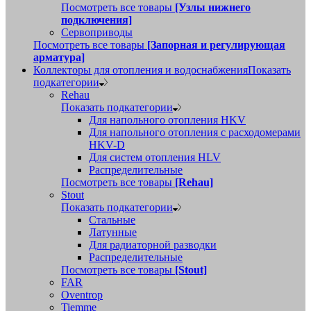
Посмотреть все товары
[Узлы нижнего
подключения]
Сервоприводы
Посмотреть все товары
[Запорная и регулирующая
арматура]
Коллекторы для отопления и водоснабжения
Показать
подкатегории
Rehau
Показать подкатегории
Для напольного отопления HKV
Для напольного отопления с расходомерами
HKV-D
Для систем отопления HLV
Распределительные
Посмотреть все товары
[Rehau]
Stout
Показать подкатегории
Стальные
Латунные
Для радиаторной разводки
Распределительные
Посмотреть все товары
[Stout]
FAR
Oventrop
Tiemme