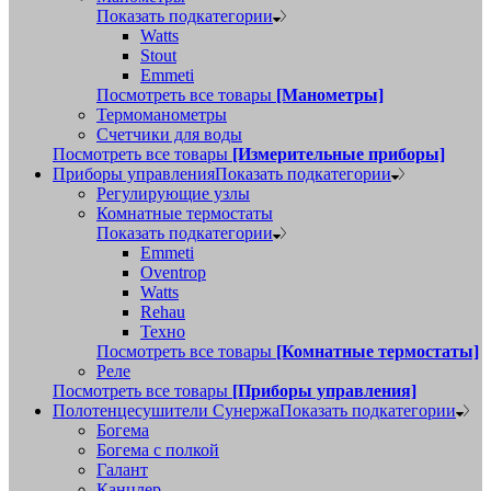
Показать подкатегории
Watts
Stout
Emmeti
Посмотреть все товары
[Манометры]
Термоманометры
Счетчики для воды
Посмотреть все товары
[Измерительные приборы]
Приборы управления
Показать подкатегории
Регулирующие узлы
Комнатные термостаты
Показать подкатегории
Emmeti
Oventrop
Watts
Rehau
Техно
Посмотреть все товары
[Комнатные термостаты]
Реле
Посмотреть все товары
[Приборы управления]
Полотенцесушители Сунержа
Показать подкатегории
Богема
Богема с полкой
Галант
Канцлер