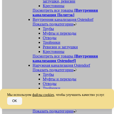
заглушки, ревизии
Крестовины
Посмотреть все товары
[Внутренняя
канализация Политэк]
Внутренняя канализация Ostendorf
Показать подкатегории
Трубы
Муфты и переходы
Отводы
Тройники
Ревизии и заглушки
Крестовины
Посмотреть все товары
[Внутренняя
канализация Ostendorf]
Наружная канализация Ostendorf
Показать подкатегории
Трубы
Муфты и переходы
Отводы
Тройники
Ревизии, заглушки, обратные клапаны
Мы используем
файлы cookies
, чтобы улучшить качество услуг.
Посмотреть все товары
[Наружная
OK
канализация Ostendorf]
Наружная канализация
Показать подкатегории