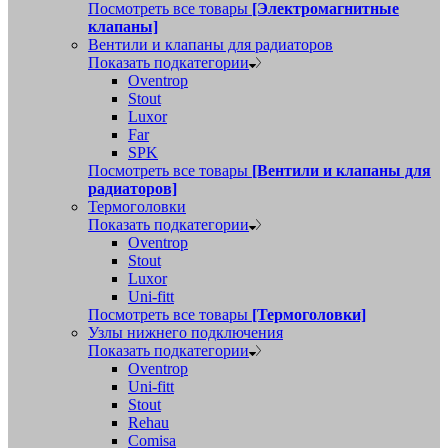
Посмотреть все товары
[Электромагнитные
клапаны]
Вентили и клапаны для радиаторов
Показать подкатегории
Oventrop
Stout
Luxor
Far
SPK
Посмотреть все товары
[Вентили и клапаны для
радиаторов]
Термоголовки
Показать подкатегории
Oventrop
Stout
Luxor
Uni-fitt
Посмотреть все товары
[Термоголовки]
Узлы нижнего подключения
Показать подкатегории
Oventrop
Uni-fitt
Stout
Rehau
Comisa