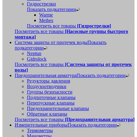
Гидрострелки
Показать подкатегории
Warme
Meibes
Посмотреть все товары
[Гидрострелки]
Посмотреть все товары
[Насосные группы быстрого
монтажа]
Система защиты от протечек воды
Показать
подкатегории
Neptun
Gidrolock
Посмотреть все товары
[Система защиты от протечек
воды]
Предохранительная арматура
Показать подкатегории
Редукторы давления
Воздухоотводчики
Группы безопасности
Подпиточные клапаны
Перепускные клапаны
Предохранительные клапаны
Обратные клапаны
Посмотреть все товары
[Предохранительная арматура]
Измерительные приборы
Показать подкатегории
Термометры
Манометры