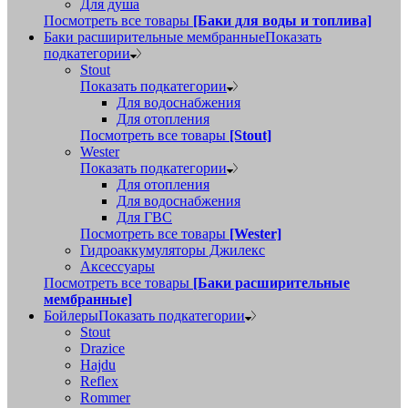
Для душа
Посмотреть все товары
[Баки для воды и топлива]
Баки расширительные мембранные
Показать
подкатегории
Stout
Показать подкатегории
Для водоснабжения
Для отопления
Посмотреть все товары
[Stout]
Wester
Показать подкатегории
Для отопления
Для водоснабжения
Для ГВС
Посмотреть все товары
[Wester]
Гидроаккумуляторы Джилекс
Аксессуары
Посмотреть все товары
[Баки расширительные
мембранные]
Бойлеры
Показать подкатегории
Stout
Drazice
Hajdu
Reflex
Rommer