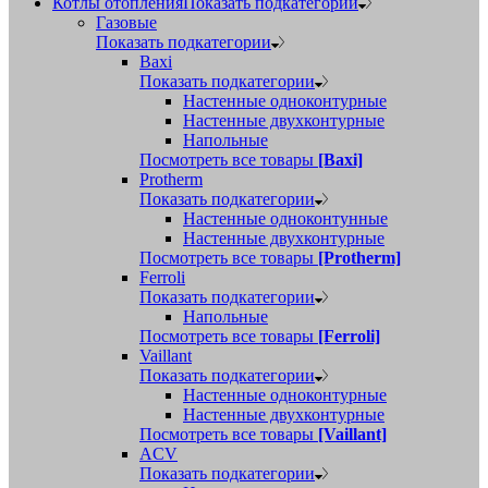
Котлы отопления
Показать подкатегории
Газовые
Показать подкатегории
Baxi
Показать подкатегории
Настенные одноконтурные
Настенные двухконтурные
Напольные
Посмотреть все товары
[Baxi]
Protherm
Показать подкатегории
Настенные одноконтунные
Настенные двухконтурные
Посмотреть все товары
[Protherm]
Ferroli
Показать подкатегории
Напольные
Посмотреть все товары
[Ferroli]
Vaillant
Показать подкатегории
Настенные одноконтурные
Настенные двухконтурные
Посмотреть все товары
[Vaillant]
ACV
Показать подкатегории