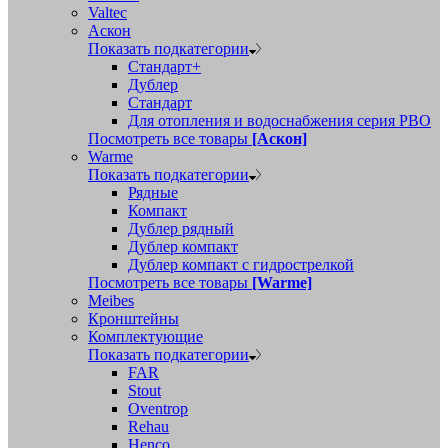
Valtec
Аскон
Показать подкатегории
Стандарт+
Дублер
Стандарт
Для отопления и водоснабжения серия РВО
Посмотреть все товары
[Аскон]
Warme
Показать подкатегории
Рядные
Компакт
Дублер рядный
Дублер компакт
Дублер компакт с гидрострелкой
Посмотреть все товары
[Warme]
Meibes
Кронштейны
Комплектующие
Показать подкатегории
FAR
Stout
Oventrop
Rehau
Henco