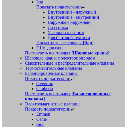
Itap
Показать подкатегории
Внутренний - наружный
Внутренний - внутренний
Наружный-наружный
Со сгоном
Угловой со сгоном
Для бытовой техники
Посмотреть все товары
[Itap]
F.I.V. для газа
Посмотреть все товары
[Шаровые краны]
Шаровые краны с электроприводом
Смесительные и распределительные клапаны
Термосмесительные клапаны
Балансировочные клапаны
Показать подкатегории
Oventrop
Cimberio
Посмотреть все товары
[Балансировочные
клапаны]
Электромагнитные клапаны
Показать подкатегории
Emmeti
Ceme
Sirai