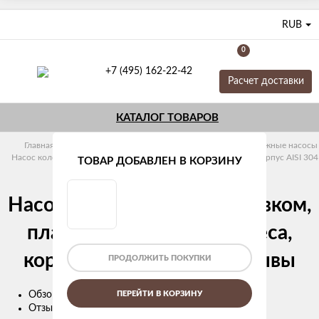
RUB
0
+7 (495) 162-22-42
Расчет доставки
КАТАЛОГ ТОВАРОВ
Главная
Насосное оборудование
Stout
Погружные насосы
Насос колодезный с поплавком, плавающие рабочие колеса, корпус AISI 304
ТОВАР ДОБАВЛЕН В КОРЗИНУ
Насос колодезный с поплавком,
плавающие рабочие колеса,
корпус AISI 304 Stout отзывы
ПРОДОЛЖИТЬ ПОКУПКИ
Обзор
ПЕРЕЙТИ В КОРЗИНУ
Отзывы (
0
)