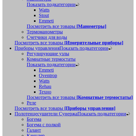
Показать подкатегории
Watts
Stout
Emmeti
Посмотреть все товары
[Манометры]
Термоманометры
Счетчики для воды
Посмотреть все товары
[Измерительные приборы]
Приборы управления
Показать подкатегории
Регулирующие узлы
Комнатные термостаты
Показать подкатегории
Emmeti
Oventrop
Watts
Rehau
Техно
Посмотреть все товары
[Комнатные термостаты]
Реле
Посмотреть все товары
[Приборы управления]
Полотенцесушители Сунержа
Показать подкатегории
Богема
Богема с полкой
Галант
Канцлер