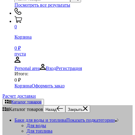
Посмотреть все результаты
0
Корзина
0
₽
пуста
Personal area
Вход
Регистрация
Итого:
0
₽
Корзина
Оформить заказ
Расчет доставки
Каталог товаров
Каталог товаров
Назад
Закрыть
Баки для воды и топлива
Показать подкатегории
Для воды
Для топлива