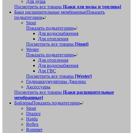
Для душа
Посмотреть все товары
[Баки для воды и топлива]
Баки расширительные мембранные
Показать
подкатегории
Stout
Показать подкатегории
Для водоснабжения
Для отопления
Посмотреть все товары
[Stout]
Wester
Показать подкатегории
Для отопления
Для водоснабжения
Для ГВС
Посмотреть все товары
[Wester]
Гидроаккумуляторы Джилекс
Аксессуары
Посмотреть все товары
[Баки расширительные
мембранные]
Бойлеры
Показать подкатегории
Stout
Drazice
Hajdu
Reflex
Rommer