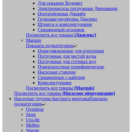
Для скважин Водомет
Электронасосы погружные Дренажник
Центробежные Джамбо
Гидроаккумуляторы Джилекс
Шланги и комплектующие
Скважинный оголовок
Посмотреть все товары
[Джилекс]
Marquis
Показать подкатегории
Циркуляционные для отопления
Погружные для чистой воды
Погружные для сточных вод
Поверхностные периферические
Насосные станции
Скважинные с кабелем
Комплектующие
Посмотреть все товары
[Marquis]
Посмотреть все товары
[Насосное оборудование]
Насосные группы быстрого монтажа
Показать
подкатегории
Oventrop
Stout
Uni-fitt
Meibes
Warme