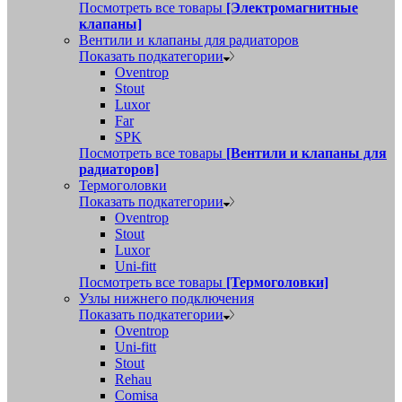
Посмотреть все товары
[Электромагнитные
клапаны]
Вентили и клапаны для радиаторов
Показать подкатегории
Oventrop
Stout
Luxor
Far
SPK
Посмотреть все товары
[Вентили и клапаны для
радиаторов]
Термоголовки
Показать подкатегории
Oventrop
Stout
Luxor
Uni-fitt
Посмотреть все товары
[Термоголовки]
Узлы нижнего подключения
Показать подкатегории
Oventrop
Uni-fitt
Stout
Rehau
Comisa