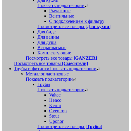
Для кухни
Показать подкатегории
Рычажные
Вентильные
С подключением к фильтру
Посмотреть все товары
[Для кухни]
Для биде
Для ванны
Для душа
Встраиваемые
Комплектующие
Посмотреть все товары
[GANZER]
Посмотреть все товары
[Смесители]
Трубы и фитинги
Показать подкатегории
Металлопластиковые
Показать подкатегории
Трубы
Показать подкатегории
Valtec
Henco
Kermi
Oventrop
Stout
Uponor
Посмотреть все товары
[Трубы]