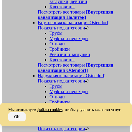
заглушки, ревизии
Крестовины
Посмотреть все товары
[Внутренняя
канализация Политэк]
Внутренняя канализация Ostendorf
Показать подкатегории
Трубы
Муфты и переходы
Отводы
Тройники
Ревизии и заглушки
Крестовины
Посмотреть все товары
[Внутренняя
канализация Ostendorf]
Наружная канализация Ostendorf
Показать подкатегории
Трубы
Муфты и переходы
Отводы
Тройники
Ревизии, заглушки, обратные клапаны
Мы используем
файлы cookies
, чтобы улучшить качество услуг.
Посмотреть все товары
[Наружная
OK
канализация Ostendorf]
Наружная канализация
Показать подкатегории