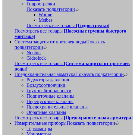
Гидрострелки
Показать подкатегории
Warme
Meibes
Посмотреть все товары
[Гидрострелки]
Посмотреть все товары
[Насосные группы быстрого
монтажа]
Система защиты от протечек воды
Показать
подкатегории
Neptun
Gidrolock
Посмотреть все товары
[Система защиты от протечек
воды]
Предохранительная арматура
Показать подкатегории
Редукторы давления
Воздухоотводчики
Группы безопасности
Подпиточные клапаны
Перепускные клапаны
Предохранительные клапаны
Обратные клапаны
Посмотреть все товары
[Предохранительная арматура]
Измерительные приборы
Показать подкатегории
Термометры
Манометры