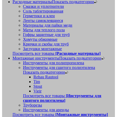
Расходные материалы
Показать подкатегории
Смазки и уплотнители
Соль таблетированная
Герметики и клеи
Ленты самоклеящиеся
Материалы для пайки меди
Маты для теплого пола
Гофры защитные для труб
Хомуты обжимные
Крючки и скобы для труб
Заглушки монтажные
Посмотреть все товары
[Расходные материалы]
Монтажные инструменты
Показать подкатегории
Инструменты для полипропилена
Инструменты для сшитого полиэтилена
Показать подкатегории
Rehau Rautool
Tim
Stout
Vieir
Посмотреть все товары
[Инструменты для
сшитого полиэтилена]
Труборезы
Инструменты для аренды
Посмотреть все товары
[Монтажные инструменты]