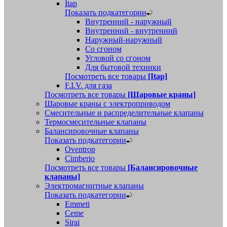
Itap
Показать подкатегории
Внутренний - наружный
Внутренний - внутренний
Наружный-наружный
Со сгоном
Угловой со сгоном
Для бытовой техники
Посмотреть все товары
[Itap]
F.I.V. для газа
Посмотреть все товары
[Шаровые краны]
Шаровые краны с электроприводом
Смесительные и распределительные клапаны
Термосмесительные клапаны
Балансировочные клапаны
Показать подкатегории
Oventrop
Cimberio
Посмотреть все товары
[Балансировочные
клапаны]
Электромагнитные клапаны
Показать подкатегории
Emmeti
Ceme
Sirai