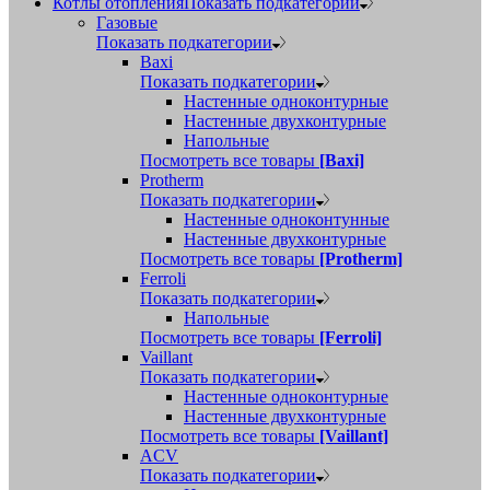
Котлы отопления
Показать подкатегории
Газовые
Показать подкатегории
Baxi
Показать подкатегории
Настенные одноконтурные
Настенные двухконтурные
Напольные
Посмотреть все товары
[Baxi]
Protherm
Показать подкатегории
Настенные одноконтунные
Настенные двухконтурные
Посмотреть все товары
[Protherm]
Ferroli
Показать подкатегории
Напольные
Посмотреть все товары
[Ferroli]
Vaillant
Показать подкатегории
Настенные одноконтурные
Настенные двухконтурные
Посмотреть все товары
[Vaillant]
ACV
Показать подкатегории