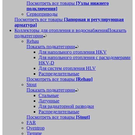
Посмотреть все товары
[Узлы нижнего
подключения]
Сервоприводы
Посмотреть все товары
[Запорная и регулирующая
арматура]
Коллекторы для отопления и водоснабжения
Показать
подкатегории
Rehau
Показать подкатегории
Для напольного отопления HKV
Для напольного отопления с расходомерами
HKV-D
Для систем отопления HLV
Распределительные
Посмотреть все товары
[Rehau]
Stout
Показать подкатегории
Стальные
Латунные
Для радиаторной разводки
Распределительные
Посмотреть все товары
[Stout]
FAR
Oventrop
Tiemme