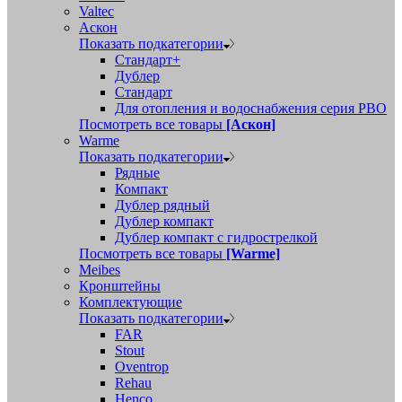
Valtec
Аскон
Показать подкатегории
Стандарт+
Дублер
Стандарт
Для отопления и водоснабжения серия РВО
Посмотреть все товары
[Аскон]
Warme
Показать подкатегории
Рядные
Компакт
Дублер рядный
Дублер компакт
Дублер компакт с гидрострелкой
Посмотреть все товары
[Warme]
Meibes
Кронштейны
Комплектующие
Показать подкатегории
FAR
Stout
Oventrop
Rehau
Henco