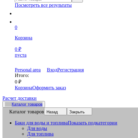
Посмотреть все результаты
0
Корзина
0
₽
пуста
Personal area
Вход
Регистрация
Итого:
0
₽
Корзина
Оформить заказ
Расчет доставки
Каталог товаров
Каталог товаров
Назад
Закрыть
Баки для воды и топлива
Показать подкатегории
Для воды
Для топлива