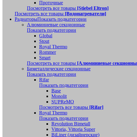
Проточные
Посмотреть все товары
[Stiebel Eltron]
Посмотреть все товары
[Водонагреватели]
Радиаторы
Показать подкатегории
Алюминиевые секционные
Показать подкатегории
Global
Stout
Royal Thermo
Rommer
Smart
Посмотреть все товары
[Алюминиевые секционны
Биметаллические секционные
Показать подкатегории
Rifar
Показать подкатегории
Base
Monolit
SUPReMO
Посмотреть все товары
[Rifar]
Royal Thermo
Показать подкатегории
Revolution Bimetall
Vittoria, Vittoria Super
BiLiner (дизайнерские)