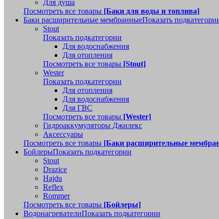
Для душа
Посмотреть все товары
[Баки для воды и топлива]
Баки расширительные мембранные
Показать подкатегори
Stout
Показать подкатегории
Для водоснабжения
Для отопления
Посмотреть все товары
[Stout]
Wester
Показать подкатегории
Для отопления
Для водоснабжения
Для ГВС
Посмотреть все товары
[Wester]
Гидроаккумуляторы Джилекс
Аксессуары
Посмотреть все товары
[Баки расширительные мембра
Бойлеры
Показать подкатегории
Stout
Drazice
Hajdu
Reflex
Rommer
Посмотреть все товары
[Бойлеры]
Водонагреватели
Показать подкатегории