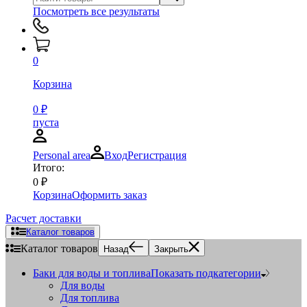
Посмотреть все результаты
0
Корзина
0
₽
пуста
Personal area
Вход
Регистрация
Итого:
0
₽
Корзина
Оформить заказ
Расчет доставки
Каталог товаров
Каталог товаров
Назад
Закрыть
Баки для воды и топлива
Показать подкатегории
Для воды
Для топлива