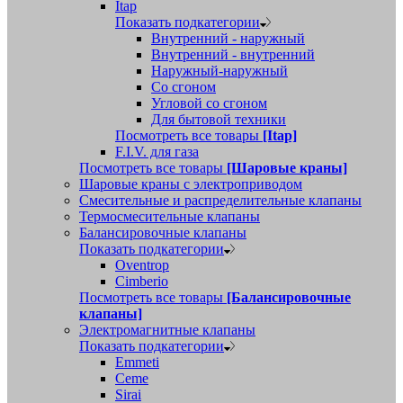
Itap
Показать подкатегории
Внутренний - наружный
Внутренний - внутренний
Наружный-наружный
Со сгоном
Угловой со сгоном
Для бытовой техники
Посмотреть все товары
[Itap]
F.I.V. для газа
Посмотреть все товары
[Шаровые краны]
Шаровые краны с электроприводом
Смесительные и распределительные клапаны
Термосмесительные клапаны
Балансировочные клапаны
Показать подкатегории
Oventrop
Cimberio
Посмотреть все товары
[Балансировочные
клапаны]
Электромагнитные клапаны
Показать подкатегории
Emmeti
Ceme
Sirai