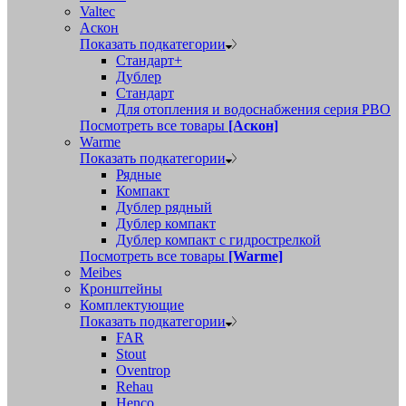
Valtec
Аскон
Показать подкатегории
Стандарт+
Дублер
Стандарт
Для отопления и водоснабжения серия РВО
Посмотреть все товары
[Аскон]
Warme
Показать подкатегории
Рядные
Компакт
Дублер рядный
Дублер компакт
Дублер компакт с гидрострелкой
Посмотреть все товары
[Warme]
Meibes
Кронштейны
Комплектующие
Показать подкатегории
FAR
Stout
Oventrop
Rehau
Henco