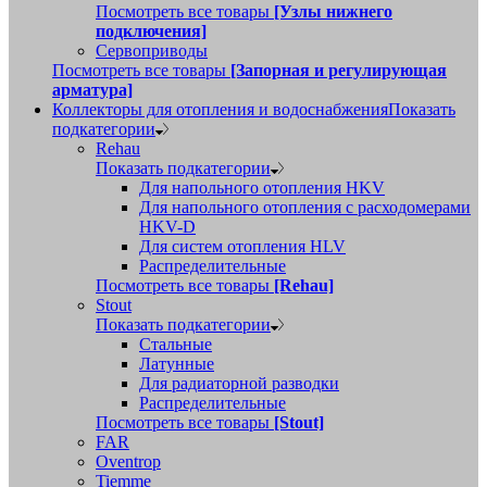
Посмотреть все товары
[Узлы нижнего
подключения]
Сервоприводы
Посмотреть все товары
[Запорная и регулирующая
арматура]
Коллекторы для отопления и водоснабжения
Показать
подкатегории
Rehau
Показать подкатегории
Для напольного отопления HKV
Для напольного отопления с расходомерами
HKV-D
Для систем отопления HLV
Распределительные
Посмотреть все товары
[Rehau]
Stout
Показать подкатегории
Стальные
Латунные
Для радиаторной разводки
Распределительные
Посмотреть все товары
[Stout]
FAR
Oventrop
Tiemme