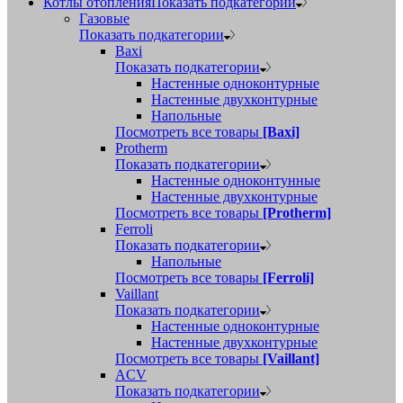
Котлы отопления
Показать подкатегории
Газовые
Показать подкатегории
Baxi
Показать подкатегории
Настенные одноконтурные
Настенные двухконтурные
Напольные
Посмотреть все товары
[Baxi]
Protherm
Показать подкатегории
Настенные одноконтунные
Настенные двухконтурные
Посмотреть все товары
[Protherm]
Ferroli
Показать подкатегории
Напольные
Посмотреть все товары
[Ferroli]
Vaillant
Показать подкатегории
Настенные одноконтурные
Настенные двухконтурные
Посмотреть все товары
[Vaillant]
ACV
Показать подкатегории