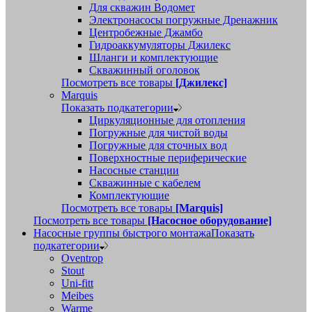
Для скважин Водомет
Электронасосы погружные Дренажник
Центробежные Джамбо
Гидроаккумуляторы Джилекс
Шланги и комплектующие
Скважинный оголовок
Посмотреть все товары
[Джилекс]
Marquis
Показать подкатегории
Циркуляционные для отопления
Погружные для чистой воды
Погружные для сточных вод
Поверхностные периферические
Насосные станции
Скважинные с кабелем
Комплектующие
Посмотреть все товары
[Marquis]
Посмотреть все товары
[Насосное оборудование]
Насосные группы быстрого монтажа
Показать
подкатегории
Oventrop
Stout
Uni-fitt
Meibes
Warme