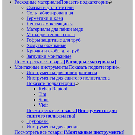
Расходные материалы
Показать подкатегории
Смазки и уплотнители
Соль таблетированная
Герметики и клеи
Ленты самоклеящиеся
Материалы для пайки меди
Маты для теплого пола
Гофры защитные для труб
Хомуты обжимные
Крючки и скобы для труб
Заглушки монтажные
Посмотреть все товары
[Расходные материалы]
Монтажные инструменты
Показать подкатегории
Инструменты для полипропилена
Инструменты для сшитого полиэтилена
Показать подкатегории
Rehau Rautool
Tim
Stout
Vieir
Посмотреть все товары
[Инструменты для
сшитого полиэтилена]
Труборезы
Инструменты для аренды
Посмотреть все товары
[Монтажные инструменты]