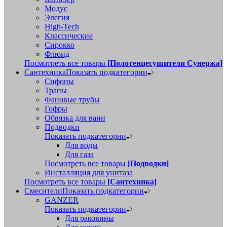
Модус
Элегия
High-Tech
Классические
Сирокко
Флюид
Посмотреть все товары
[Полотенцесушители Сунержа]
Сантехника
Показать подкатегории
Сифоны
Трапы
Фановые трубы
Гофры
Обвязка для ванн
Подводки
Показать подкатегории
Для воды
Для газа
Посмотреть все товары
[Подводки]
Инсталляция для унитаза
Посмотреть все товары
[Сантехника]
Смесители
Показать подкатегории
GANZER
Показать подкатегории
Для раковины