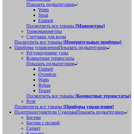
Показать подкатегории
Watts
Stout
Emmeti
Посмотреть все товары
[Манометры]
Термоманометры
Счетчики для воды
Посмотреть все товары
[Измерительные приборы]
Приборы управления
Показать подкатегории
Регулирующие узлы
Комнатные термостаты
Показать подкатегории
Emmeti
Oventrop
Watts
Rehau
Техно
Посмотреть все товары
[Комнатные термостаты]
Реле
Посмотреть все товары
[Приборы управления]
Полотенцесушители Сунержа
Показать подкатегории
Богема
Богема с полкой
Галант
Канцлер