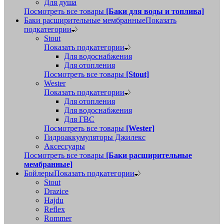
Для душа
Посмотреть все товары
[Баки для воды и топлива]
Баки расширительные мембранные
Показать
подкатегории
Stout
Показать подкатегории
Для водоснабжения
Для отопления
Посмотреть все товары
[Stout]
Wester
Показать подкатегории
Для отопления
Для водоснабжения
Для ГВС
Посмотреть все товары
[Wester]
Гидроаккумуляторы Джилекс
Аксессуары
Посмотреть все товары
[Баки расширительные
мембранные]
Бойлеры
Показать подкатегории
Stout
Drazice
Hajdu
Reflex
Rommer