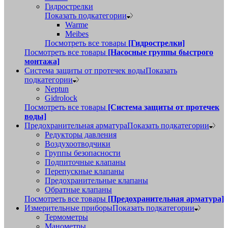
Гидрострелки
Показать подкатегории
Warme
Meibes
Посмотреть все товары
[Гидрострелки]
Посмотреть все товары
[Насосные группы быстрого
монтажа]
Система защиты от протечек воды
Показать
подкатегории
Neptun
Gidrolock
Посмотреть все товары
[Система защиты от протечек
воды]
Предохранительная арматура
Показать подкатегории
Редукторы давления
Воздухоотводчики
Группы безопасности
Подпиточные клапаны
Перепускные клапаны
Предохранительные клапаны
Обратные клапаны
Посмотреть все товары
[Предохранительная арматура]
Измерительные приборы
Показать подкатегории
Термометры
Манометры