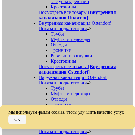
заглушки, ревизии
Крестовины
Посмотреть все товары
[Внутренняя
канализация Политэк]
Внутренняя канализация Ostendorf
Показать подкатегории
Трубы
Муфты и переходы
Отводы
Тройники
Ревизии и заглушки
Крестовины
Посмотреть все товары
[Внутренняя
канализация Ostendorf]
Наружная канализация Ostendorf
Показать подкатегории
Трубы
Муфты и переходы
Отводы
Тройники
Ревизии, заглушки, обратные клапаны
Мы используем
файлы cookies
, чтобы улучшить качество услуг.
Посмотреть все товары
[Наружная
OK
канализация Ostendorf]
Наружная канализация
Показать подкатегории