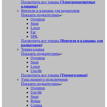
Посмотреть все товары
[Электромагнитные
клапаны]
Вентили и клапаны для радиаторов
Показать подкатегории
Oventrop
Stout
Luxor
Far
SPK
Посмотреть все товары
[Вентили и клапаны для
радиаторов]
Термоголовки
Показать подкатегории
Oventrop
Stout
Luxor
Uni-fitt
Посмотреть все товары
[Термоголовки]
Узлы нижнего подключения
Показать подкатегории
Oventrop
Uni-fitt
Stout
Rehau
Comisa