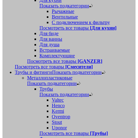
Для кухни
Показать подкатегории
Рычажные
Вентильные
С подключением к фильтру
Посмотреть все товары
[Для кухни]
Для биде
Для ванны
Для душа
Встраиваемые
Комплектующие
Посмотреть все товары
[GANZER]
Посмотреть все товары
[Смесители]
Трубы и фитинги
Показать подкатегории
Металлопластиковые
Показать подкатегории
Трубы
Показать подкатегории
Valtec
Henco
Kermi
Oventrop
Stout
Uponor
Посмотреть все товары
[Трубы]