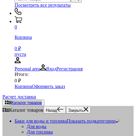
Посмотреть все результаты
0
Корзина
0
₽
пуста
Personal area
Вход
Регистрация
Итого:
0
₽
Корзина
Оформить заказ
Расчет доставки
Каталог товаров
Каталог товаров
Назад
Закрыть
Баки для воды и топлива
Показать подкатегории
Для воды
Для топлива