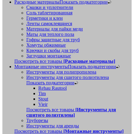
Расходные материалы
Показать подкатегории
Смазки и уплотнители
Соль таблетированная
Герметики и клеи
Ленты самоклеящиеся
Материалы для пайки меди
Маты для теплого пола
Гофры защитные для труб
Хомуты обжимные
Крючки и скобы для труб
Заглушки монтажные
Посмотреть все товары
[Расходные материалы]
Монтажные инструменты
Показать подкатегории
Инструменты для полипропилена
Инструменты для сшитого полиэтилена
Показать подкатегории
Rehau Rautool
Tim
Stout
Vieir
Посмотреть все товары
[Инструменты для
сшитого полиэтилена]
Труборезы
Инструменты для аренды
Посмотреть все товары
[Монтажные инструменты]