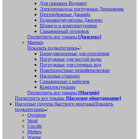
Для скважин Водомет
Электронасосы погружные Дренажник
Центробежные Джамбо
Гидроаккумуляторы Джилекс
Шланги и комплектующие
Скважинный оголовок
Посмотреть все товары
[Джилекс]
Marquis
Показать подкатегории
Циркуляционные для отопления
Погружные для чистой воды
Погружные для сточных вод
Поверхностные периферические
Насосные станции
Скважинные с кабелем
Комплектующие
Посмотреть все товары
[Marquis]
Посмотреть все товары
[Насосное оборудование]
Насосные группы быстрого монтажа
Показать
подкатегории
Oventrop
Stout
Uni-fitt
Meibes
Warme