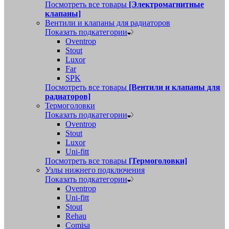
Посмотреть все товары
[Электромагнитные
клапаны]
Вентили и клапаны для радиаторов
Показать подкатегории
Oventrop
Stout
Luxor
Far
SPK
Посмотреть все товары
[Вентили и клапаны для
радиаторов]
Термоголовки
Показать подкатегории
Oventrop
Stout
Luxor
Uni-fitt
Посмотреть все товары
[Термоголовки]
Узлы нижнего подключения
Показать подкатегории
Oventrop
Uni-fitt
Stout
Rehau
Comisa