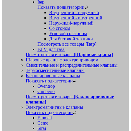
Itap
Показать подкатегории
Внутренний - наружный
Внутренний - внутренний
Наружный-наружный
Со сгоном
Угловой со сгоном
Для бытовой техники
Посмотреть все товары
[Itap]
F.I.V. для газа
Посмотреть все товары
[Шаровые краны]
Шаровые краны с электроприводом
Смесительные и распределительные клапаны
Термосмесительные клапаны
Балансировочные клапаны
Показать подкатегории
Oventrop
Cimberio
Посмотреть все товары
[Балансировочные
клапаны]
Электромагнитные клапаны
Показать подкатегории
Emmeti
Ceme
Sirai