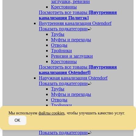
заглушки, ревизии
Крестовины
Посмотреть все товары
[Внутренняя
канализация Политэк]
Внутренняя канализация Ostendorf
Показать подкатегории
Трубы
Муфты и переходы
Отводы
Тройники
Ревизии и заглушки
Крестовины
Посмотреть все товары
[Внутренняя
канализация Ostendorf]
Наружная канализация Ostendorf
Показать подкатегории
Трубы
Муфты и переходы
Отводы
Тройники
Ревизии, заглушки, обратные клапаны
Мы используем
файлы cookies
, чтобы улучшить качество услуг.
Посмотреть все товары
[Наружная
OK
канализация Ostendorf]
Наружная канализация
Показать подкатегории