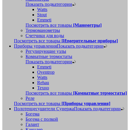
Показать подкатегории
Watts
Stout
Emmeti
Посмотреть все товары
[Манометры]
Термоманометры
Счетчики для воды
Посмотреть все товары
[Измерительные приборы]
Приборы управления
Показать подкатегории
Регулирующие узлы
Комнатные термостаты
Показать подкатегории
Emmeti
Oventrop
Watts
Rehau
Техно
Посмотреть все товары
[Комнатные термостаты]
Реле
Посмотреть все товары
[Приборы управления]
Полотенцесушители Сунержа
Показать подкатегории
Богема
Богема с полкой
Галант
Канцлер