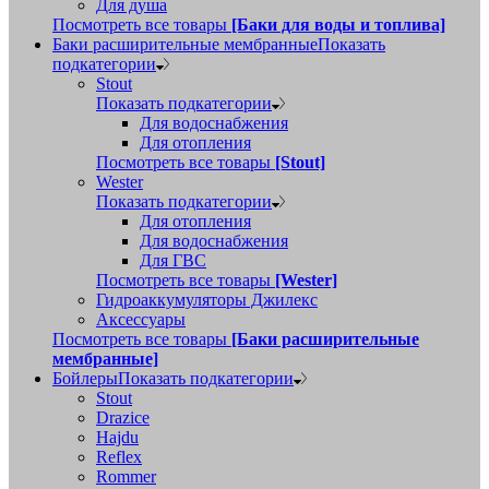
Для душа
Посмотреть все товары
[Баки для воды и топлива]
Баки расширительные мембранные
Показать
подкатегории
Stout
Показать подкатегории
Для водоснабжения
Для отопления
Посмотреть все товары
[Stout]
Wester
Показать подкатегории
Для отопления
Для водоснабжения
Для ГВС
Посмотреть все товары
[Wester]
Гидроаккумуляторы Джилекс
Аксессуары
Посмотреть все товары
[Баки расширительные
мембранные]
Бойлеры
Показать подкатегории
Stout
Drazice
Hajdu
Reflex
Rommer