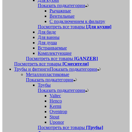
Для кухни
Показать подкатегории
Рычажные
Вентильные
С подключением к фильтру
Посмотреть все товары
[Для кухни]
Для биде
Для ванны
Для душа
Встраиваемые
Комплектующие
Посмотреть все товары
[GANZER]
Посмотреть все товары
[Смесители]
Трубы и фитинги
Показать подкатегории
Металлопластиковые
Показать подкатегории
Трубы
Показать подкатегории
Valtec
Henco
Kermi
Oventrop
Stout
Uponor
Посмотреть все товары
[Трубы]