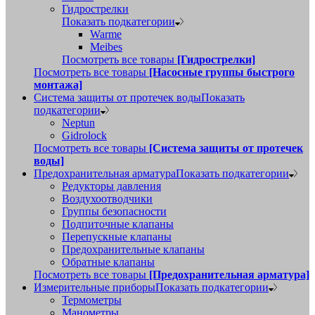
Гидрострелки
Показать подкатегории
Warme
Meibes
Посмотреть все товары
[Гидрострелки]
Посмотреть все товары
[Насосные группы быстрого
монтажа]
Система защиты от протечек воды
Показать
подкатегории
Neptun
Gidrolock
Посмотреть все товары
[Система защиты от протечек
воды]
Предохранительная арматура
Показать подкатегории
Редукторы давления
Воздухоотводчики
Группы безопасности
Подпиточные клапаны
Перепускные клапаны
Предохранительные клапаны
Обратные клапаны
Посмотреть все товары
[Предохранительная арматура]
Измерительные приборы
Показать подкатегории
Термометры
Манометры