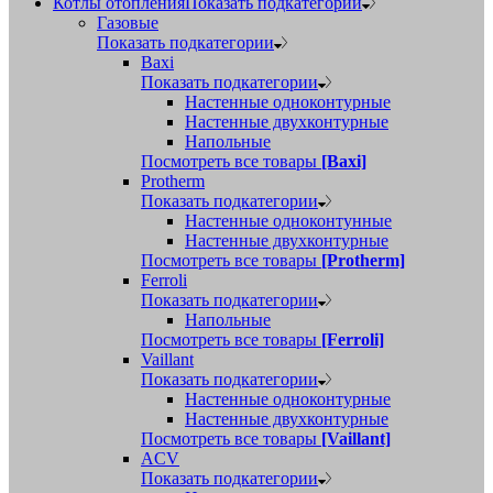
Котлы отопления
Показать подкатегории
Газовые
Показать подкатегории
Baxi
Показать подкатегории
Настенные одноконтурные
Настенные двухконтурные
Напольные
Посмотреть все товары
[Baxi]
Protherm
Показать подкатегории
Настенные одноконтунные
Настенные двухконтурные
Посмотреть все товары
[Protherm]
Ferroli
Показать подкатегории
Напольные
Посмотреть все товары
[Ferroli]
Vaillant
Показать подкатегории
Настенные одноконтурные
Настенные двухконтурные
Посмотреть все товары
[Vaillant]
ACV
Показать подкатегории