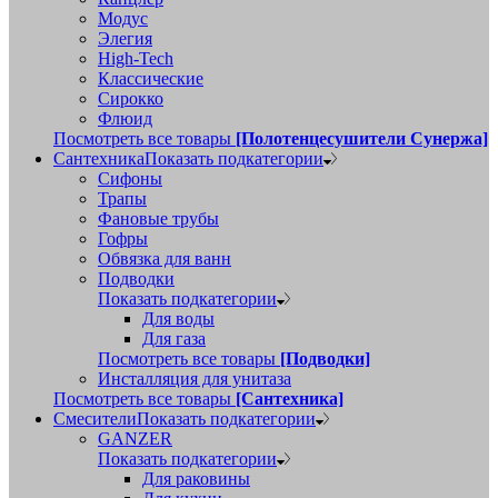
Модус
Элегия
High-Tech
Классические
Сирокко
Флюид
Посмотреть все товары
[Полотенцесушители Сунержа]
Сантехника
Показать подкатегории
Сифоны
Трапы
Фановые трубы
Гофры
Обвязка для ванн
Подводки
Показать подкатегории
Для воды
Для газа
Посмотреть все товары
[Подводки]
Инсталляция для унитаза
Посмотреть все товары
[Сантехника]
Смесители
Показать подкатегории
GANZER
Показать подкатегории
Для раковины