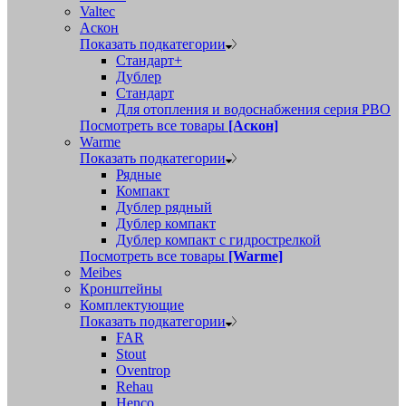
Valtec
Аскон
Показать подкатегории
Стандарт+
Дублер
Стандарт
Для отопления и водоснабжения серия РВО
Посмотреть все товары
[Аскон]
Warme
Показать подкатегории
Рядные
Компакт
Дублер рядный
Дублер компакт
Дублер компакт с гидрострелкой
Посмотреть все товары
[Warme]
Meibes
Кронштейны
Комплектующие
Показать подкатегории
FAR
Stout
Oventrop
Rehau
Henco