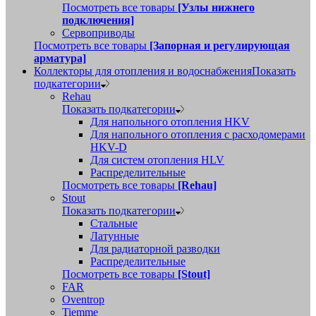
Посмотреть все товары
[Узлы нижнего
подключения]
Сервоприводы
Посмотреть все товары
[Запорная и регулирующая
арматура]
Коллекторы для отопления и водоснабжения
Показать
подкатегории
Rehau
Показать подкатегории
Для напольного отопления HKV
Для напольного отопления с расходомерами
HKV-D
Для систем отопления HLV
Распределительные
Посмотреть все товары
[Rehau]
Stout
Показать подкатегории
Стальные
Латунные
Для радиаторной разводки
Распределительные
Посмотреть все товары
[Stout]
FAR
Oventrop
Tiemme