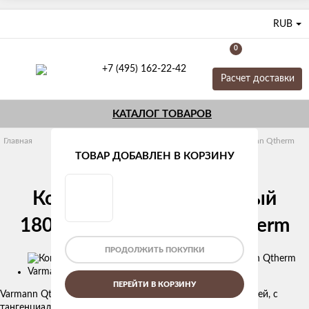
RUB
0
+7 (495) 162-22-42
Расчет доставки
КАТАЛОГ ТОВАРОВ
Главная
Конвекторы отопления
Внутрипольные Varmann Qtherm
Глубина 75 мм
ТОВАР ДОБАВЛЕН В КОРЗИНУ
Конвектор внутрипольный
180/75/2750 Varmann Qtherm
ПРОДОЛЖИТЬ ПОКУПКИ
Изображения
товаров
ПЕРЕЙТИ В КОРЗИНУ
Varmann Qtherm - конвектор с принудительной конвекцией, с
тангенциальными вентиляторами.