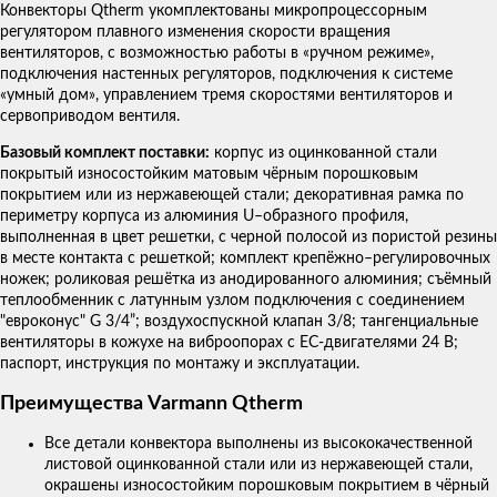
Конвекторы Qtherm укомплектованы микропроцессорным
регулятором плавного изменения скорости вращения
вентиляторов, с возможностью работы в «ручном режиме»,
подключения настенных регуляторов, подключения к системе
«умный дом», управлением тремя скоростями вентиляторов и
сервоприводом вентиля.
Базовый комплект поставки:
корпус из оцинкованной стали
покрытый износостойким матовым чёрным порошковым
покрытием или из нержавеющей стали; декоративная рамка по
периметру корпуса из алюминия U–образного профиля,
выполненная в цвет решетки, с черной полосой из пористой резины
в месте контакта с решеткой; комплект крепёжно–регулировочных
ножек; роликовая решётка из анодированного алюминия; съёмный
теплообменник с латунным узлом подключения с соединением
"евроконус" G 3/4”; воздухоспускной клапан 3/8; тангенциальные
вентиляторы в кожухе на виброопорах с ЕС-двигателями 24 В;
паспорт, инструкция по монтажу и эксплуатации.
Преимущества Varmann Qtherm
Все детали конвектора выполнены из высококачественной
листовой оцинкованной стали или из нержавеющей стали,
окрашены износостойким порошковым покрытием в чёрный