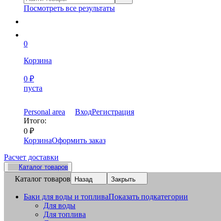
Посмотреть все результаты
0
Корзина
0
₽
пуста
Personal area
Вход
Регистрация
Итого:
0
₽
Корзина
Оформить заказ
Расчет доставки
Каталог товаров
Каталог товаров
Назад
Закрыть
Баки для воды и топлива
Показать подкатегории
Для воды
Для топлива