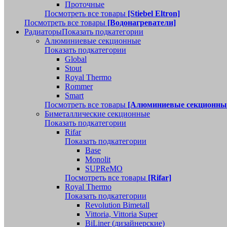
Проточные
Посмотреть все товары
[Stiebel Eltron]
Посмотреть все товары
[Водонагреватели]
Радиаторы
Показать подкатегории
Алюминиевые секционные
Показать подкатегории
Global
Stout
Royal Thermo
Rommer
Smart
Посмотреть все товары
[Алюминиевые секционны
Биметаллические секционные
Показать подкатегории
Rifar
Показать подкатегории
Base
Monolit
SUPReMO
Посмотреть все товары
[Rifar]
Royal Thermo
Показать подкатегории
Revolution Bimetall
Vittoria, Vittoria Super
BiLiner (дизайнерские)