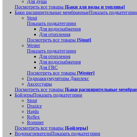
Для душа
Посмотреть все товары
[Баки для воды и топлива]
Баки расширительные мембранные
Показать подкатегори
Stout
Показать подкатегории
Для водоснабжения
Для отопления
Посмотреть все товары
[Stout]
Wester
Показать подкатегории
Для отопления
Для водоснабжения
Для ГВС
Посмотреть все товары
[Wester]
Гидроаккумуляторы Джилекс
Аксессуары
Посмотреть все товары
[Баки расширительные мембра
Бойлеры
Показать подкатегории
Stout
Drazice
Hajdu
Reflex
Rommer
Посмотреть все товары
[Бойлеры]
Водонагреватели
Показать подкатегории