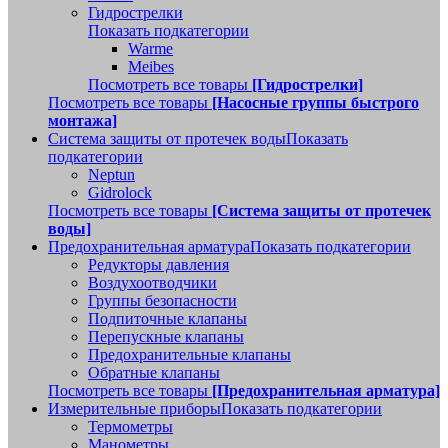
Гидрострелки
Показать подкатегории
Warme
Meibes
Посмотреть все товары
[Гидрострелки]
Посмотреть все товары
[Насосные группы быстрого
монтажа]
Система защиты от протечек воды
Показать
подкатегории
Neptun
Gidrolock
Посмотреть все товары
[Система защиты от протечек
воды]
Предохранительная арматура
Показать подкатегории
Редукторы давления
Воздухоотводчики
Группы безопасности
Подпиточные клапаны
Перепускные клапаны
Предохранительные клапаны
Обратные клапаны
Посмотреть все товары
[Предохранительная арматура]
Измерительные приборы
Показать подкатегории
Термометры
Манометры