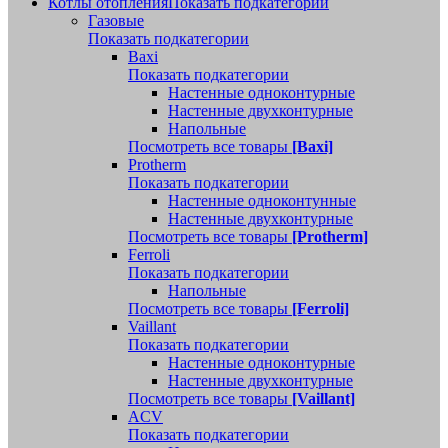
Котлы отопления
Показать подкатегории
Газовые
Показать подкатегории
Baxi
Показать подкатегории
Настенные одноконтурные
Настенные двухконтурные
Напольные
Посмотреть все товары
[Baxi]
Protherm
Показать подкатегории
Настенные одноконтунные
Настенные двухконтурные
Посмотреть все товары
[Protherm]
Ferroli
Показать подкатегории
Напольные
Посмотреть все товары
[Ferroli]
Vaillant
Показать подкатегории
Настенные одноконтурные
Настенные двухконтурные
Посмотреть все товары
[Vaillant]
ACV
Показать подкатегории