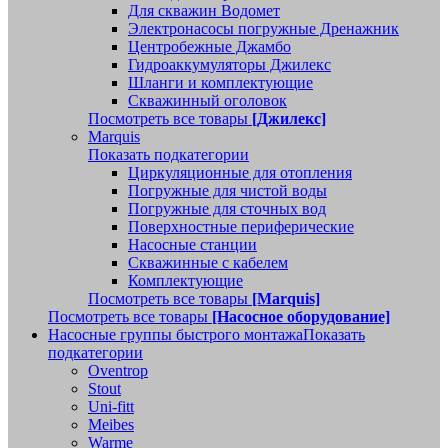
Для скважин Водомет
Электронасосы погружные Дренажник
Центробежные Джамбо
Гидроаккумуляторы Джилекс
Шланги и комплектующие
Скважинный оголовок
Посмотреть все товары
[Джилекс]
Marquis
Показать подкатегории
Циркуляционные для отопления
Погружные для чистой воды
Погружные для сточных вод
Поверхностные периферические
Насосные станции
Скважинные с кабелем
Комплектующие
Посмотреть все товары
[Marquis]
Посмотреть все товары
[Насосное оборудование]
Насосные группы быстрого монтажа
Показать
подкатегории
Oventrop
Stout
Uni-fitt
Meibes
Warme