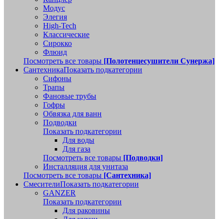
Модус
Элегия
High-Tech
Классические
Сирокко
Флюид
Посмотреть все товары
[Полотенцесушители Сунержа]
Сантехника
Показать подкатегории
Сифоны
Трапы
Фановые трубы
Гофры
Обвязка для ванн
Подводки
Показать подкатегории
Для воды
Для газа
Посмотреть все товары
[Подводки]
Инсталляция для унитаза
Посмотреть все товары
[Сантехника]
Смесители
Показать подкатегории
GANZER
Показать подкатегории
Для раковины