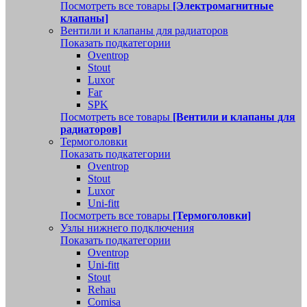
Посмотреть все товары
[Электромагнитные
клапаны]
Вентили и клапаны для радиаторов
Показать подкатегории
Oventrop
Stout
Luxor
Far
SPK
Посмотреть все товары
[Вентили и клапаны для
радиаторов]
Термоголовки
Показать подкатегории
Oventrop
Stout
Luxor
Uni-fitt
Посмотреть все товары
[Термоголовки]
Узлы нижнего подключения
Показать подкатегории
Oventrop
Uni-fitt
Stout
Rehau
Comisa