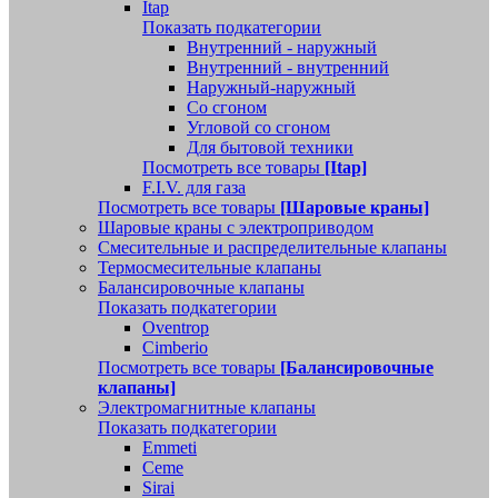
Itap
Показать подкатегории
Внутренний - наружный
Внутренний - внутренний
Наружный-наружный
Со сгоном
Угловой со сгоном
Для бытовой техники
Посмотреть все товары
[Itap]
F.I.V. для газа
Посмотреть все товары
[Шаровые краны]
Шаровые краны с электроприводом
Смесительные и распределительные клапаны
Термосмесительные клапаны
Балансировочные клапаны
Показать подкатегории
Oventrop
Cimberio
Посмотреть все товары
[Балансировочные
клапаны]
Электромагнитные клапаны
Показать подкатегории
Emmeti
Ceme
Sirai