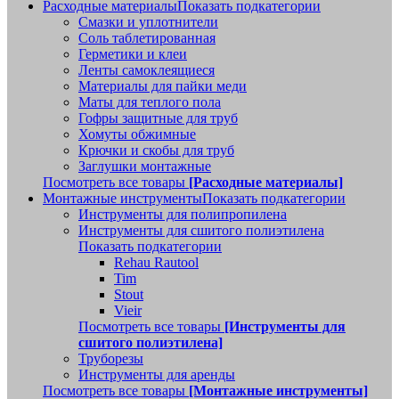
Расходные материалы
Показать подкатегории
Смазки и уплотнители
Соль таблетированная
Герметики и клеи
Ленты самоклеящиеся
Материалы для пайки меди
Маты для теплого пола
Гофры защитные для труб
Хомуты обжимные
Крючки и скобы для труб
Заглушки монтажные
Посмотреть все товары
[Расходные материалы]
Монтажные инструменты
Показать подкатегории
Инструменты для полипропилена
Инструменты для сшитого полиэтилена
Показать подкатегории
Rehau Rautool
Tim
Stout
Vieir
Посмотреть все товары
[Инструменты для
сшитого полиэтилена]
Труборезы
Инструменты для аренды
Посмотреть все товары
[Монтажные инструменты]