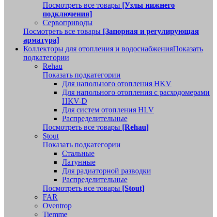
Посмотреть все товары
[Узлы нижнего
подключения]
Сервоприводы
Посмотреть все товары
[Запорная и регулирующая
арматура]
Коллекторы для отопления и водоснабжения
Показать
подкатегории
Rehau
Показать подкатегории
Для напольного отопления HKV
Для напольного отопления с расходомерами
HKV-D
Для систем отопления HLV
Распределительные
Посмотреть все товары
[Rehau]
Stout
Показать подкатегории
Стальные
Латунные
Для радиаторной разводки
Распределительные
Посмотреть все товары
[Stout]
FAR
Oventrop
Tiemme