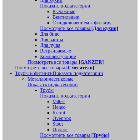
Для кухни
Показать подкатегории
Рычажные
Вентильные
С подключением к фильтру
Посмотреть все товары
[Для кухни]
Для биде
Для ванны
Для душа
Встраиваемые
Комплектующие
Посмотреть все товары
[GANZER]
Посмотреть все товары
[Смесители]
Трубы и фитинги
Показать подкатегории
Металлопластиковые
Показать подкатегории
Трубы
Показать подкатегории
Valtec
Henco
Kermi
Oventrop
Stout
Uponor
Посмотреть все товары
[Трубы]