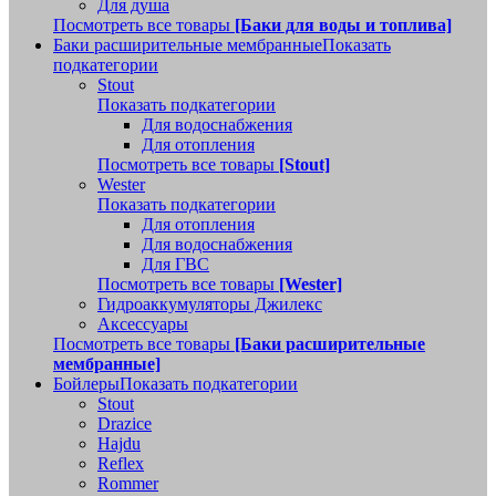
Для душа
Посмотреть все товары
[Баки для воды и топлива]
Баки расширительные мембранные
Показать
подкатегории
Stout
Показать подкатегории
Для водоснабжения
Для отопления
Посмотреть все товары
[Stout]
Wester
Показать подкатегории
Для отопления
Для водоснабжения
Для ГВС
Посмотреть все товары
[Wester]
Гидроаккумуляторы Джилекс
Аксессуары
Посмотреть все товары
[Баки расширительные
мембранные]
Бойлеры
Показать подкатегории
Stout
Drazice
Hajdu
Reflex
Rommer