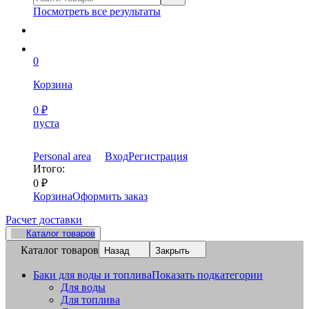
Посмотреть все результаты
0
Корзина
0
₽
пуста
Personal area
Вход
Регистрация
Итого:
0
₽
Корзина
Оформить заказ
Расчет доставки
Каталог товаров
Каталог товаров
Назад
Закрыть
Баки для воды и топлива
Показать подкатегории
Для воды
Для топлива