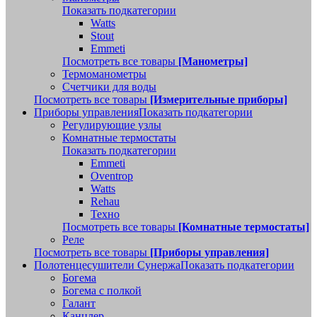
Показать подкатегории
Watts
Stout
Emmeti
Посмотреть все товары
[Манометры]
Термоманометры
Счетчики для воды
Посмотреть все товары
[Измерительные приборы]
Приборы управления
Показать подкатегории
Регулирующие узлы
Комнатные термостаты
Показать подкатегории
Emmeti
Oventrop
Watts
Rehau
Техно
Посмотреть все товары
[Комнатные термостаты]
Реле
Посмотреть все товары
[Приборы управления]
Полотенцесушители Сунержа
Показать подкатегории
Богема
Богема с полкой
Галант
Канцлер