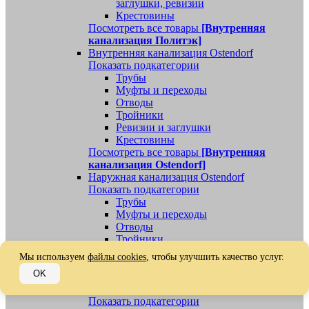
заглушки, ревизии
Крестовины
Посмотреть все товары
[Внутренняя
канализация Политэк]
Внутренняя канализация Ostendorf
Показать подкатегории
Трубы
Муфты и переходы
Отводы
Тройники
Ревизии и заглушки
Крестовины
Посмотреть все товары
[Внутренняя
канализация Ostendorf]
Наружная канализация Ostendorf
Показать подкатегории
Трубы
Муфты и переходы
Отводы
Тройники
Ревизии, заглушки, обратные клапаны
Мы используем
файлы cookies
, чтобы улучшить качество услуг.
Посмотреть все товары
[Наружная
OK
канализация Ostendorf]
Наружная канализация
Показать подкатегории