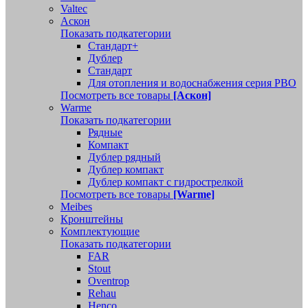
Valtec
Аскон
Показать подкатегории
Стандарт+
Дублер
Стандарт
Для отопления и водоснабжения серия РВО
Посмотреть все товары
[Аскон]
Warme
Показать подкатегории
Рядные
Компакт
Дублер рядный
Дублер компакт
Дублер компакт с гидрострелкой
Посмотреть все товары
[Warme]
Meibes
Кронштейны
Комплектующие
Показать подкатегории
FAR
Stout
Oventrop
Rehau
Henco