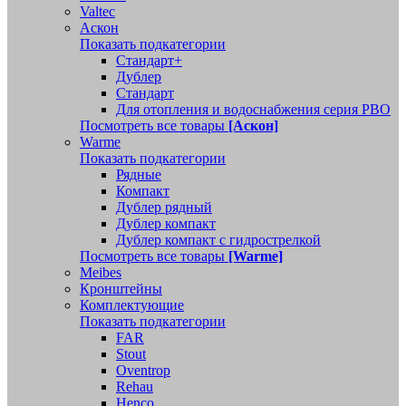
Valtec
Аскон
Показать подкатегории
Стандарт+
Дублер
Стандарт
Для отопления и водоснабжения серия РВО
Посмотреть все товары
[Аскон]
Warme
Показать подкатегории
Рядные
Компакт
Дублер рядный
Дублер компакт
Дублер компакт с гидрострелкой
Посмотреть все товары
[Warme]
Meibes
Кронштейны
Комплектующие
Показать подкатегории
FAR
Stout
Oventrop
Rehau
Henco