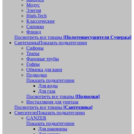
Модус
Элегия
High-Tech
Классические
Сирокко
Флюид
Посмотреть все товары
[Полотенцесушители Сунержа]
Сантехника
Показать подкатегории
Сифоны
Трапы
Фановые трубы
Гофры
Обвязка для ванн
Подводки
Показать подкатегории
Для воды
Для газа
Посмотреть все товары
[Подводки]
Инсталляция для унитаза
Посмотреть все товары
[Сантехника]
Смесители
Показать подкатегории
GANZER
Показать подкатегории
Для раковины