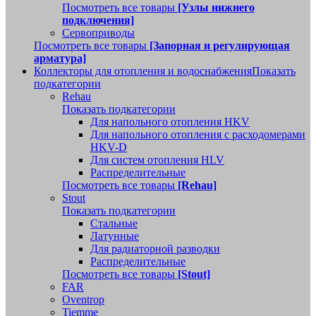
Посмотреть все товары
[Узлы нижнего
подключения]
Сервоприводы
Посмотреть все товары
[Запорная и регулирующая
арматура]
Коллекторы для отопления и водоснабжения
Показать
подкатегории
Rehau
Показать подкатегории
Для напольного отопления HKV
Для напольного отопления с расходомерами
HKV-D
Для систем отопления HLV
Распределительные
Посмотреть все товары
[Rehau]
Stout
Показать подкатегории
Стальные
Латунные
Для радиаторной разводки
Распределительные
Посмотреть все товары
[Stout]
FAR
Oventrop
Tiemme