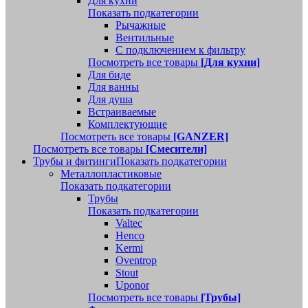
Для кухни
Показать подкатегории
Рычажные
Вентильные
С подключением к фильтру
Посмотреть все товары
[Для кухни]
Для биде
Для ванны
Для душа
Встраиваемые
Комплектующие
Посмотреть все товары
[GANZER]
Посмотреть все товары
[Смесители]
Трубы и фитинги
Показать подкатегории
Металлопластиковые
Показать подкатегории
Трубы
Показать подкатегории
Valtec
Henco
Kermi
Oventrop
Stout
Uponor
Посмотреть все товары
[Трубы]