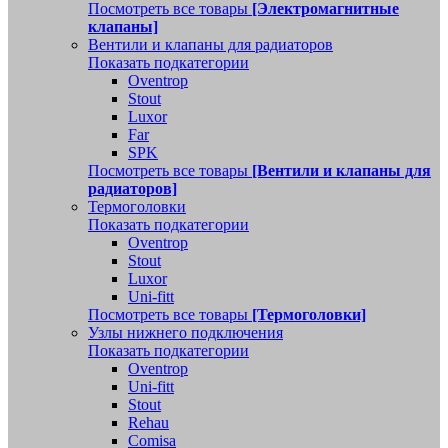
Посмотреть все товары
[Электромагнитные
клапаны]
Вентили и клапаны для радиаторов
Показать подкатегории
Oventrop
Stout
Luxor
Far
SPK
Посмотреть все товары
[Вентили и клапаны для
радиаторов]
Термоголовки
Показать подкатегории
Oventrop
Stout
Luxor
Uni-fitt
Посмотреть все товары
[Термоголовки]
Узлы нижнего подключения
Показать подкатегории
Oventrop
Uni-fitt
Stout
Rehau
Comisa