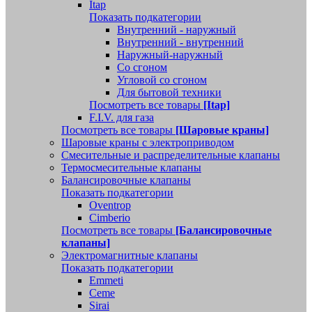
Itap
Показать подкатегории
Внутренний - наружный
Внутренний - внутренний
Наружный-наружный
Со сгоном
Угловой со сгоном
Для бытовой техники
Посмотреть все товары
[Itap]
F.I.V. для газа
Посмотреть все товары
[Шаровые краны]
Шаровые краны с электроприводом
Смесительные и распределительные клапаны
Термосмесительные клапаны
Балансировочные клапаны
Показать подкатегории
Oventrop
Cimberio
Посмотреть все товары
[Балансировочные
клапаны]
Электромагнитные клапаны
Показать подкатегории
Emmeti
Ceme
Sirai