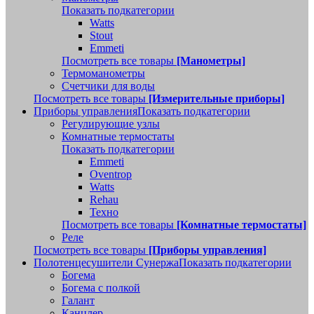
Показать подкатегории
Watts
Stout
Emmeti
Посмотреть все товары
[Манометры]
Термоманометры
Счетчики для воды
Посмотреть все товары
[Измерительные приборы]
Приборы управления
Показать подкатегории
Регулирующие узлы
Комнатные термостаты
Показать подкатегории
Emmeti
Oventrop
Watts
Rehau
Техно
Посмотреть все товары
[Комнатные термостаты]
Реле
Посмотреть все товары
[Приборы управления]
Полотенцесушители Сунержа
Показать подкатегории
Богема
Богема с полкой
Галант
Канцлер