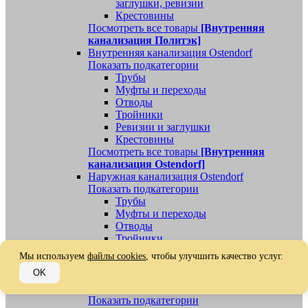
заглушки, ревизии
Крестовины
Посмотреть все товары
[Внутренняя
канализация Политэк]
Внутренняя канализация Ostendorf
Показать подкатегории
Трубы
Муфты и переходы
Отводы
Тройники
Ревизии и заглушки
Крестовины
Посмотреть все товары
[Внутренняя
канализация Ostendorf]
Наружная канализация Ostendorf
Показать подкатегории
Трубы
Муфты и переходы
Отводы
Тройники
Ревизии, заглушки, обратные клапаны
Мы используем
файлы cookies
, чтобы улучшить качество услуг.
Посмотреть все товары
[Наружная
OK
канализация Ostendorf]
Наружная канализация
Показать подкатегории