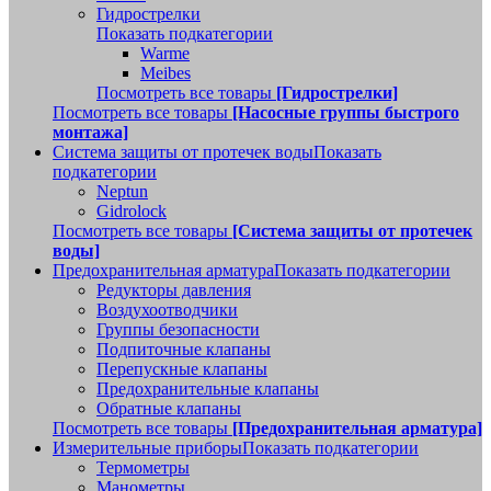
Гидрострелки
Показать подкатегории
Warme
Meibes
Посмотреть все товары
[Гидрострелки]
Посмотреть все товары
[Насосные группы быстрого
монтажа]
Система защиты от протечек воды
Показать
подкатегории
Neptun
Gidrolock
Посмотреть все товары
[Система защиты от протечек
воды]
Предохранительная арматура
Показать подкатегории
Редукторы давления
Воздухоотводчики
Группы безопасности
Подпиточные клапаны
Перепускные клапаны
Предохранительные клапаны
Обратные клапаны
Посмотреть все товары
[Предохранительная арматура]
Измерительные приборы
Показать подкатегории
Термометры
Манометры