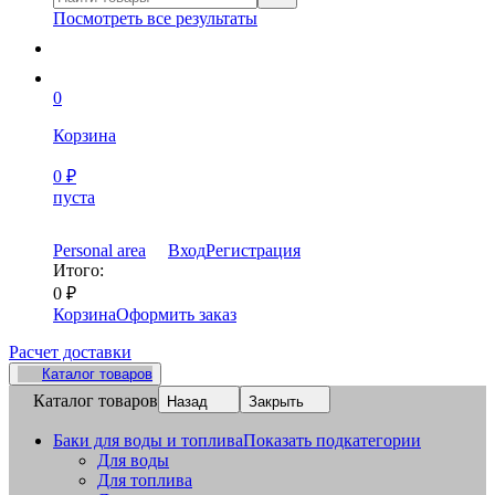
Посмотреть все результаты
0
Корзина
0
₽
пуста
Personal area
Вход
Регистрация
Итого:
0
₽
Корзина
Оформить заказ
Расчет доставки
Каталог товаров
Каталог товаров
Назад
Закрыть
Баки для воды и топлива
Показать подкатегории
Для воды
Для топлива