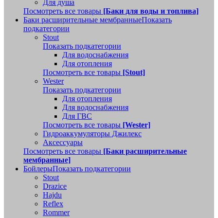
Для душа
Посмотреть все товары
[Баки для воды и топлива]
Баки расширительные мембранные
Показать
подкатегории
Stout
Показать подкатегории
Для водоснабжения
Для отопления
Посмотреть все товары
[Stout]
Wester
Показать подкатегории
Для отопления
Для водоснабжения
Для ГВС
Посмотреть все товары
[Wester]
Гидроаккумуляторы Джилекс
Аксессуары
Посмотреть все товары
[Баки расширительные
мембранные]
Бойлеры
Показать подкатегории
Stout
Drazice
Hajdu
Reflex
Rommer