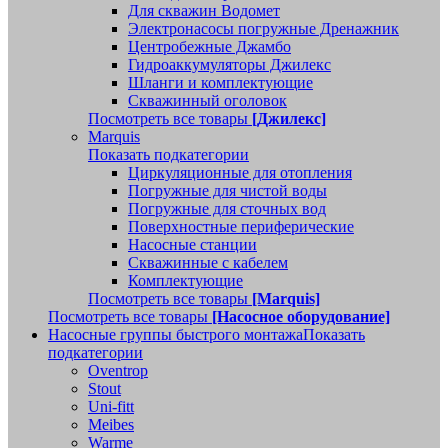
Для скважин Водомет
Электронасосы погружные Дренажник
Центробежные Джамбо
Гидроаккумуляторы Джилекс
Шланги и комплектующие
Скважинный оголовок
Посмотреть все товары
[Джилекс]
Marquis
Показать подкатегории
Циркуляционные для отопления
Погружные для чистой воды
Погружные для сточных вод
Поверхностные периферические
Насосные станции
Скважинные с кабелем
Комплектующие
Посмотреть все товары
[Marquis]
Посмотреть все товары
[Насосное оборудование]
Насосные группы быстрого монтажа
Показать
подкатегории
Oventrop
Stout
Uni-fitt
Meibes
Warme