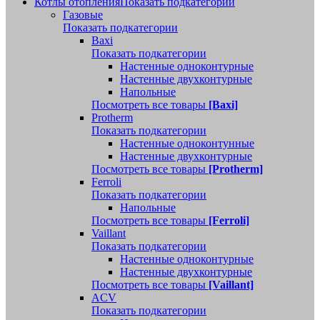
Котлы отопления
Показать подкатегории
Газовые
Показать подкатегории
Baxi
Показать подкатегории
Настенные одноконтурные
Настенные двухконтурные
Напольные
Посмотреть все товары
[Baxi]
Protherm
Показать подкатегории
Настенные одноконтунные
Настенные двухконтурные
Посмотреть все товары
[Protherm]
Ferroli
Показать подкатегории
Напольные
Посмотреть все товары
[Ferroli]
Vaillant
Показать подкатегории
Настенные одноконтурные
Настенные двухконтурные
Посмотреть все товары
[Vaillant]
ACV
Показать подкатегории