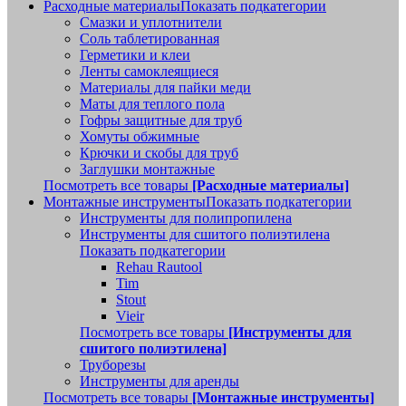
Расходные материалы
Показать подкатегории
Смазки и уплотнители
Соль таблетированная
Герметики и клеи
Ленты самоклеящиеся
Материалы для пайки меди
Маты для теплого пола
Гофры защитные для труб
Хомуты обжимные
Крючки и скобы для труб
Заглушки монтажные
Посмотреть все товары
[Расходные материалы]
Монтажные инструменты
Показать подкатегории
Инструменты для полипропилена
Инструменты для сшитого полиэтилена
Показать подкатегории
Rehau Rautool
Tim
Stout
Vieir
Посмотреть все товары
[Инструменты для
сшитого полиэтилена]
Труборезы
Инструменты для аренды
Посмотреть все товары
[Монтажные инструменты]