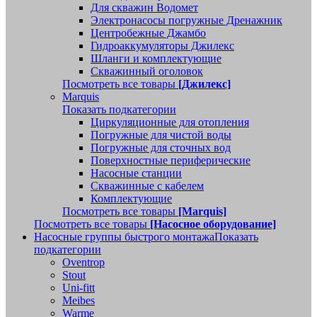
Для скважин Водомет
Электронасосы погружные Дренажник
Центробежные Джамбо
Гидроаккумуляторы Джилекс
Шланги и комплектующие
Скважинный оголовок
Посмотреть все товары
[Джилекс]
Marquis
Показать подкатегории
Циркуляционные для отопления
Погружные для чистой воды
Погружные для сточных вод
Поверхностные периферические
Насосные станции
Скважинные с кабелем
Комплектующие
Посмотреть все товары
[Marquis]
Посмотреть все товары
[Насосное оборудование]
Насосные группы быстрого монтажа
Показать
подкатегории
Oventrop
Stout
Uni-fitt
Meibes
Warme