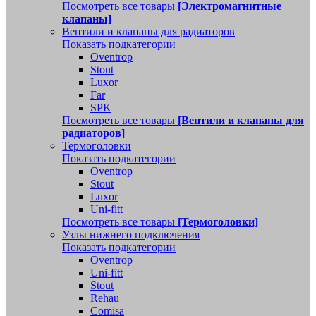
Посмотреть все товары
[Электромагнитные
клапаны]
Вентили и клапаны для радиаторов
Показать подкатегории
Oventrop
Stout
Luxor
Far
SPK
Посмотреть все товары
[Вентили и клапаны для
радиаторов]
Термоголовки
Показать подкатегории
Oventrop
Stout
Luxor
Uni-fitt
Посмотреть все товары
[Термоголовки]
Узлы нижнего подключения
Показать подкатегории
Oventrop
Uni-fitt
Stout
Rehau
Comisa