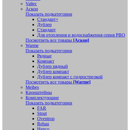
Valtec
Аскон
Показать подкатегории
Стандарт+
Дублер
Стандарт
Для отопления и водоснабжения серия РВО
Посмотреть все товары
[Аскон]
Warme
Показать подкатегории
Рядные
Компакт
Дублер рядный
Дублер компакт
Дублер компакт с гидрострелкой
Посмотреть все товары
[Warme]
Meibes
Кронштейны
Комплектующие
Показать подкатегории
FAR
Stout
Oventrop
Rehau
Henco