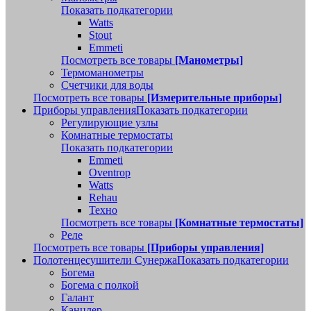
Показать подкатегории
Watts
Stout
Emmeti
Посмотреть все товары
[Манометры]
Термоманометры
Счетчики для воды
Посмотреть все товары
[Измерительные приборы]
Приборы управления
Показать подкатегории
Регулирующие узлы
Комнатные термостаты
Показать подкатегории
Emmeti
Oventrop
Watts
Rehau
Техно
Посмотреть все товары
[Комнатные термостаты]
Реле
Посмотреть все товары
[Приборы управления]
Полотенцесушители Сунержа
Показать подкатегории
Богема
Богема с полкой
Галант
Канцлер