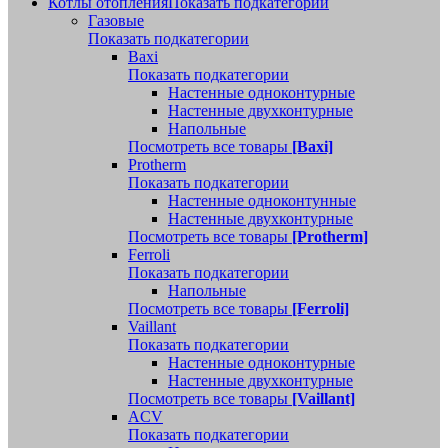
Котлы отопления
Показать подкатегории
Газовые
Показать подкатегории
Baxi
Показать подкатегории
Настенные одноконтурные
Настенные двухконтурные
Напольные
Посмотреть все товары
[Baxi]
Protherm
Показать подкатегории
Настенные одноконтунные
Настенные двухконтурные
Посмотреть все товары
[Protherm]
Ferroli
Показать подкатегории
Напольные
Посмотреть все товары
[Ferroli]
Vaillant
Показать подкатегории
Настенные одноконтурные
Настенные двухконтурные
Посмотреть все товары
[Vaillant]
ACV
Показать подкатегории