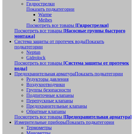
Гидрострелки
Показать подкатегории
Warme
Meibes
Посмотреть все товары
[Гидрострелки]
Посмотреть все товары
[Насосные группы быстрого
монтажа]
Система защиты от протечек воды
Показать
подкатегории
Neptun
Gidrolock
Посмотреть все товары
[Система защиты от протечек
воды]
Предохранительная арматура
Показать подкатегории
Редукторы давления
Воздухоотводчики
Группы безопасности
Подпиточные клапаны
Перепускные клапаны
Предохранительные клапаны
Обратные клапаны
Посмотреть все товары
[Предохранительная арматура]
Измерительные приборы
Показать подкатегории
Термометры
Манометры