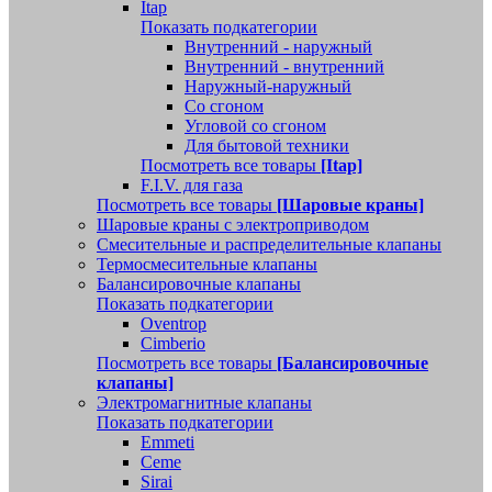
Itap
Показать подкатегории
Внутренний - наружный
Внутренний - внутренний
Наружный-наружный
Со сгоном
Угловой со сгоном
Для бытовой техники
Посмотреть все товары
[Itap]
F.I.V. для газа
Посмотреть все товары
[Шаровые краны]
Шаровые краны с электроприводом
Смесительные и распределительные клапаны
Термосмесительные клапаны
Балансировочные клапаны
Показать подкатегории
Oventrop
Cimberio
Посмотреть все товары
[Балансировочные
клапаны]
Электромагнитные клапаны
Показать подкатегории
Emmeti
Ceme
Sirai