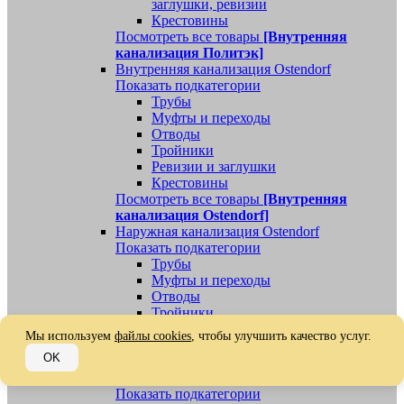
заглушки, ревизии
Крестовины
Посмотреть все товары
[Внутренняя
канализация Политэк]
Внутренняя канализация Ostendorf
Показать подкатегории
Трубы
Муфты и переходы
Отводы
Тройники
Ревизии и заглушки
Крестовины
Посмотреть все товары
[Внутренняя
канализация Ostendorf]
Наружная канализация Ostendorf
Показать подкатегории
Трубы
Муфты и переходы
Отводы
Тройники
Ревизии, заглушки, обратные клапаны
Мы используем
файлы cookies
, чтобы улучшить качество услуг.
Посмотреть все товары
[Наружная
OK
канализация Ostendorf]
Наружная канализация
Показать подкатегории