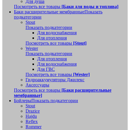
Для душа
Посмотреть все товары
[Баки для воды и топлива]
Баки расширительные мембранные
Показать
подкатегории
Stout
Показать подкатегории
Для водоснабжения
Для отопления
Посмотреть все товары
[Stout]
Wester
Показать подкатегории
Для отопления
Для водоснабжения
Для ГВС
Посмотреть все товары
[Wester]
Гидроаккумуляторы Джилекс
Аксессуары
Посмотреть все товары
[Баки расширительные
мембранные]
Бойлеры
Показать подкатегории
Stout
Drazice
Hajdu
Reflex
Rommer