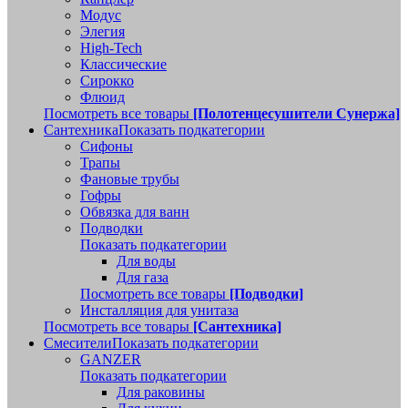
Модус
Элегия
High-Tech
Классические
Сирокко
Флюид
Посмотреть все товары
[Полотенцесушители Сунержа]
Сантехника
Показать подкатегории
Сифоны
Трапы
Фановые трубы
Гофры
Обвязка для ванн
Подводки
Показать подкатегории
Для воды
Для газа
Посмотреть все товары
[Подводки]
Инсталляция для унитаза
Посмотреть все товары
[Сантехника]
Смесители
Показать подкатегории
GANZER
Показать подкатегории
Для раковины