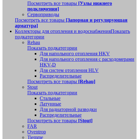
Посмотреть все товары
[Узлы нижнего
подключения]
Сервоприводы
Посмотреть все товары
[Запорная и регулирующая
арматура]
Коллекторы для отопления и водоснабжения
Показать
подкатегории
Rehau
Показать подкатегории
Для напольного отопления HKV
Для напольного отопления с расходомерами
HKV-D
Для систем отопления HLV
Распределительные
Посмотреть все товары
[Rehau]
Stout
Показать подкатегории
Стальные
Латунные
Для радиаторной разводки
Распределительные
Посмотреть все товары
[Stout]
FAR
Oventrop
Tiemme