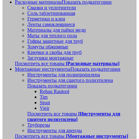
Расходные материалы
Показать подкатегории
Смазки и уплотнители
Соль таблетированная
Герметики и клеи
Ленты самоклеящиеся
Материалы для пайки меди
Маты для теплого пола
Гофры защитные для труб
Хомуты обжимные
Крючки и скобы для труб
Заглушки монтажные
Посмотреть все товары
[Расходные материалы]
Монтажные инструменты
Показать подкатегории
Инструменты для полипропилена
Инструменты для сшитого полиэтилена
Показать подкатегории
Rehau Rautool
Tim
Stout
Vieir
Посмотреть все товары
[Инструменты для
сшитого полиэтилена]
Труборезы
Инструменты для аренды
Посмотреть все товары
[Монтажные инструменты]