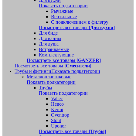
Для кухни
Показать подкатегории
Рычажные
Вентильные
С подключением к фильтру
Посмотреть все товары
[Для кухни]
Для биде
Для ванны
Для душа
Встраиваемые
Комплектующие
Посмотреть все товары
[GANZER]
Посмотреть все товары
[Смесители]
Трубы и фитинги
Показать подкатегории
Металлопластиковые
Показать подкатегории
Трубы
Показать подкатегории
Valtec
Henco
Kermi
Oventrop
Stout
Uponor
Посмотреть все товары
[Трубы]