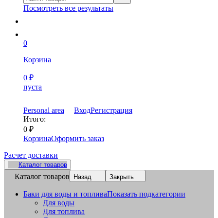
Посмотреть все результаты
0
Корзина
0
₽
пуста
Personal area
Вход
Регистрация
Итого:
0
₽
Корзина
Оформить заказ
Расчет доставки
Каталог товаров
Каталог товаров
Назад
Закрыть
Баки для воды и топлива
Показать подкатегории
Для воды
Для топлива