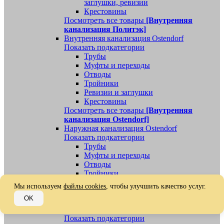
заглушки, ревизии
Крестовины
Посмотреть все товары
[Внутренняя
канализация Политэк]
Внутренняя канализация Ostendorf
Показать подкатегории
Трубы
Муфты и переходы
Отводы
Тройники
Ревизии и заглушки
Крестовины
Посмотреть все товары
[Внутренняя
канализация Ostendorf]
Наружная канализация Ostendorf
Показать подкатегории
Трубы
Муфты и переходы
Отводы
Тройники
Ревизии, заглушки, обратные клапаны
Мы используем
файлы cookies
, чтобы улучшить качество услуг.
Посмотреть все товары
[Наружная
OK
канализация Ostendorf]
Наружная канализация
Показать подкатегории