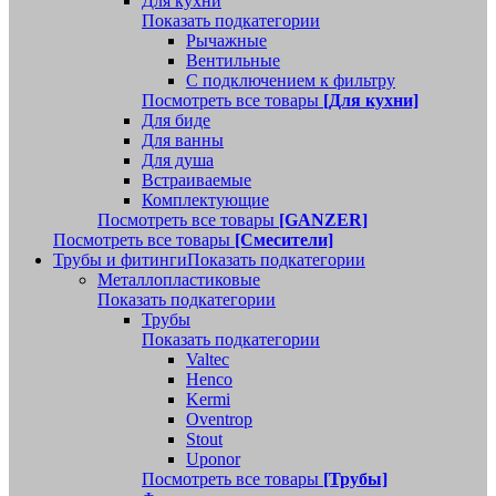
Для кухни
Показать подкатегории
Рычажные
Вентильные
С подключением к фильтру
Посмотреть все товары
[Для кухни]
Для биде
Для ванны
Для душа
Встраиваемые
Комплектующие
Посмотреть все товары
[GANZER]
Посмотреть все товары
[Смесители]
Трубы и фитинги
Показать подкатегории
Металлопластиковые
Показать подкатегории
Трубы
Показать подкатегории
Valtec
Henco
Kermi
Oventrop
Stout
Uponor
Посмотреть все товары
[Трубы]