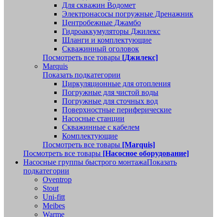
Для скважин Водомет
Электронасосы погружные Дренажник
Центробежные Джамбо
Гидроаккумуляторы Джилекс
Шланги и комплектующие
Скважинный оголовок
Посмотреть все товары
[Джилекс]
Marquis
Показать подкатегории
Циркуляционные для отопления
Погружные для чистой воды
Погружные для сточных вод
Поверхностные периферические
Насосные станции
Скважинные с кабелем
Комплектующие
Посмотреть все товары
[Marquis]
Посмотреть все товары
[Насосное оборудование]
Насосные группы быстрого монтажа
Показать
подкатегории
Oventrop
Stout
Uni-fitt
Meibes
Warme