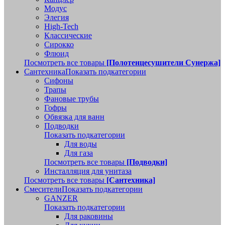
Модус
Элегия
High-Tech
Классические
Сирокко
Флюид
Посмотреть все товары
[Полотенцесушители Сунержа]
Сантехника
Показать подкатегории
Сифоны
Трапы
Фановые трубы
Гофры
Обвязка для ванн
Подводки
Показать подкатегории
Для воды
Для газа
Посмотреть все товары
[Подводки]
Инсталляция для унитаза
Посмотреть все товары
[Сантехника]
Смесители
Показать подкатегории
GANZER
Показать подкатегории
Для раковины