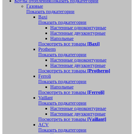
Котлы отопления
Показать подкатегории
Газовые
Показать подкатегории
Baxi
Показать подкатегории
Настенные одноконтурные
Настенные двухконтурные
Напольные
Посмотреть все товары
[Baxi]
Protherm
Показать подкатегории
Настенные одноконтунные
Настенные двухконтурные
Посмотреть все товары
[Protherm]
Ferroli
Показать подкатегории
Напольные
Посмотреть все товары
[Ferroli]
Vaillant
Показать подкатегории
Настенные одноконтурные
Настенные двухконтурные
Посмотреть все товары
[Vaillant]
ACV
Показать подкатегории