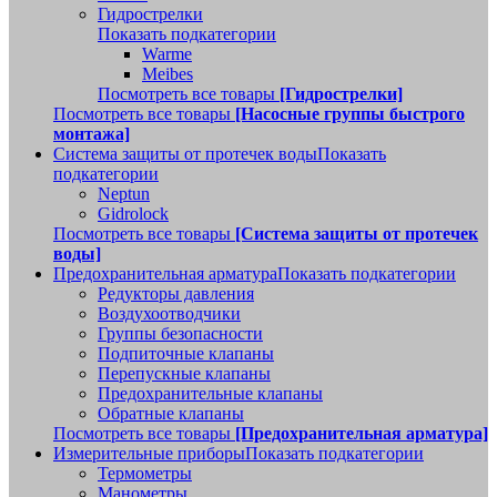
Гидрострелки
Показать подкатегории
Warme
Meibes
Посмотреть все товары
[Гидрострелки]
Посмотреть все товары
[Насосные группы быстрого
монтажа]
Система защиты от протечек воды
Показать
подкатегории
Neptun
Gidrolock
Посмотреть все товары
[Система защиты от протечек
воды]
Предохранительная арматура
Показать подкатегории
Редукторы давления
Воздухоотводчики
Группы безопасности
Подпиточные клапаны
Перепускные клапаны
Предохранительные клапаны
Обратные клапаны
Посмотреть все товары
[Предохранительная арматура]
Измерительные приборы
Показать подкатегории
Термометры
Манометры