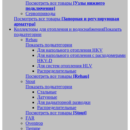
Посмотреть все товары
[Узлы нижнего
подключения]
Сервоприводы
Посмотреть все товары
[Запорная и регулирующая
арматура]
Коллекторы для отопления и водоснабжения
Показать
подкатегории
Rehau
Показать подкатегории
Для напольного отопления HKV
Для напольного отопления с расходомерами
HKV-D
Для систем отопления HLV
Распределительные
Посмотреть все товары
[Rehau]
Stout
Показать подкатегории
Стальные
Латунные
Для радиаторной разводки
Распределительные
Посмотреть все товары
[Stout]
FAR
Oventrop
Tiemme