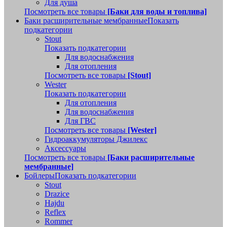
Для душа
Посмотреть все товары
[Баки для воды и топлива]
Баки расширительные мембранные
Показать
подкатегории
Stout
Показать подкатегории
Для водоснабжения
Для отопления
Посмотреть все товары
[Stout]
Wester
Показать подкатегории
Для отопления
Для водоснабжения
Для ГВС
Посмотреть все товары
[Wester]
Гидроаккумуляторы Джилекс
Аксессуары
Посмотреть все товары
[Баки расширительные
мембранные]
Бойлеры
Показать подкатегории
Stout
Drazice
Hajdu
Reflex
Rommer