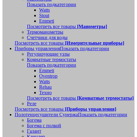
Показать подкатегории
Watts
Stout
Emmeti
Посмотреть все товары
[Манометры]
Термоманометры
Счетчики для воды
Посмотреть все товары
[Измерительные приборы]
Приборы управления
Показать подкатегории
Регулирующие узлы
Комнатные термостаты
Показать подкатегории
Emmeti
Oventrop
Watts
Rehau
Техно
Посмотреть все товары
[Комнатные термостаты]
Реле
Посмотреть все товары
[Приборы управления]
Полотенцесушители Сунержа
Показать подкатегории
Богема
Богема с полкой
Галант
Канцлер