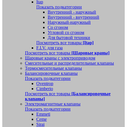
Itap
Показать подкатегории
Внутренний - наружный
Внутренний - внутренний
Наружный-наружный
Со сгоном
Угловой со сгоном
Для бытовой техники
Посмотреть все товары
[Itap]
F.I.V. для газа
Посмотреть все товары
[Шаровые краны]
Шаровые краны с электроприводом
Смесительные и распределительные клапаны
Термосмесительные клапаны
Балансировочные клапаны
Показать подкатегории
Oventrop
Cimberio
Посмотреть все товары
[Балансировочные
клапаны]
Электромагнитные клапаны
Показать подкатегории
Emmeti
Ceme
Sirai