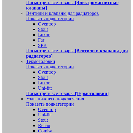
Посмотреть все товары
[Электромагнитные
клапаны]
Вентили и клапаны для радиаторов
Показать подкатегории
Oventrop
Stout
Luxor
Far
SPK
Посмотреть все товары
[Вентили и клапаны для
радиаторов]
Термоголовки
Показать подкатегории
Oventrop
Stout
Luxor
Uni-fitt
Посмотреть все товары
[Термоголовки]
Узлы нижнего подключения
Показать подкатегории
Oventrop
Uni-fitt
Stout
Rehau
Comisa