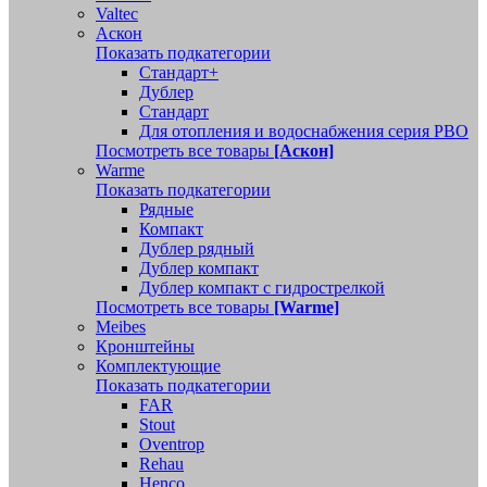
Valtec
Аскон
Показать подкатегории
Стандарт+
Дублер
Стандарт
Для отопления и водоснабжения серия РВО
Посмотреть все товары
[Аскон]
Warme
Показать подкатегории
Рядные
Компакт
Дублер рядный
Дублер компакт
Дублер компакт с гидрострелкой
Посмотреть все товары
[Warme]
Meibes
Кронштейны
Комплектующие
Показать подкатегории
FAR
Stout
Oventrop
Rehau
Henco