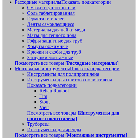
Расходные материалы
Показать подкатегории
Смазки и уплотнители
Соль таблетированная
Герметики и клеи
Ленты самоклеящиеся
Материалы для пайки меди
Маты для теплого пола
Гофры защитные для труб
Хомуты обжимные
Крючки и скобы для труб
Заглушки монтажные
Посмотреть все товары
[Расходные материалы]
Монтажные инструменты
Показать подкатегории
Инструменты для полипропилена
Инструменты для сшитого полиэтилена
Показать подкатегории
Rehau Rautool
Tim
Stout
Vieir
Посмотреть все товары
[Инструменты для
сшитого полиэтилена]
Труборезы
Инструменты для аренды
Посмотреть все товары
[Монтажные инструменты]