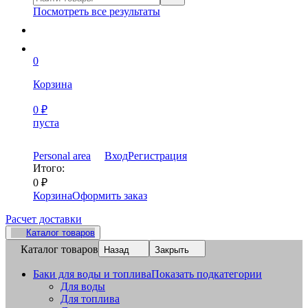
Посмотреть все результаты
0
Корзина
0
₽
пуста
Personal area
Вход
Регистрация
Итого:
0
₽
Корзина
Оформить заказ
Расчет доставки
Каталог товаров
Каталог товаров
Назад
Закрыть
Баки для воды и топлива
Показать подкатегории
Для воды
Для топлива