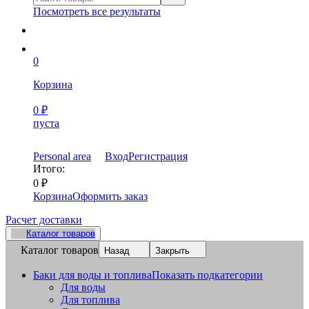
Посмотреть все результаты
0
Корзина
0
₽
пуста
Personal area
Вход
Регистрация
Итого:
0
₽
Корзина
Оформить заказ
Расчет доставки
Каталог товаров
Каталог товаров
Назад
Закрыть
Баки для воды и топлива
Показать подкатегории
Для воды
Для топлива