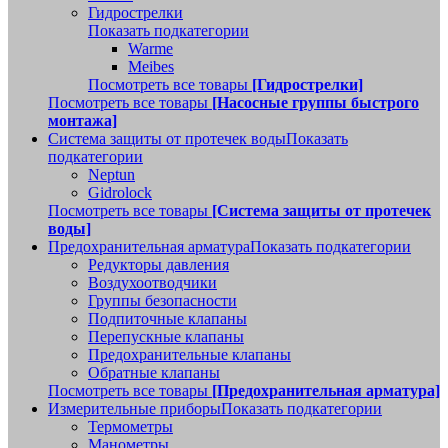
Гидрострелки
Показать подкатегории
Warme
Meibes
Посмотреть все товары
[Гидрострелки]
Посмотреть все товары
[Насосные группы быстрого
монтажа]
Система защиты от протечек воды
Показать
подкатегории
Neptun
Gidrolock
Посмотреть все товары
[Система защиты от протечек
воды]
Предохранительная арматура
Показать подкатегории
Редукторы давления
Воздухоотводчики
Группы безопасности
Подпиточные клапаны
Перепускные клапаны
Предохранительные клапаны
Обратные клапаны
Посмотреть все товары
[Предохранительная арматура]
Измерительные приборы
Показать подкатегории
Термометры
Манометры