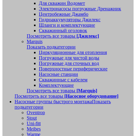
Для скважин Водомет
Электронасосы погружные Дренажник
Центробежные Джамбо
Гидроаккумуляторы Джилекс
Шланги и комплектующие
Скважинный оголовок
Посмотреть все товары
[Джилекс]
Marquis
Показать подкатегории
Циркуляционные для отопления
Погружные для чистой воды
Погружные для сточных вод
Поверхностные периферические
Насосные станции
Скважинные с кабелем
Комплектующие
Посмотреть все товары
[Marquis]
Посмотреть все товары
[Насосное оборудование]
Насосные группы быстрого монтажа
Показать
подкатегории
Oventrop
Stout
Uni-fitt
Meibes
Warme