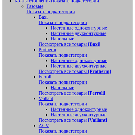
Котлы отопления
Показать подкатегории
Газовые
Показать подкатегории
Baxi
Показать подкатегории
Настенные одноконтурные
Настенные двухконтурные
Напольные
Посмотреть все товары
[Baxi]
Protherm
Показать подкатегории
Настенные одноконтунные
Настенные двухконтурные
Посмотреть все товары
[Protherm]
Ferroli
Показать подкатегории
Напольные
Посмотреть все товары
[Ferroli]
Vaillant
Показать подкатегории
Настенные одноконтурные
Настенные двухконтурные
Посмотреть все товары
[Vaillant]
ACV
Показать подкатегории