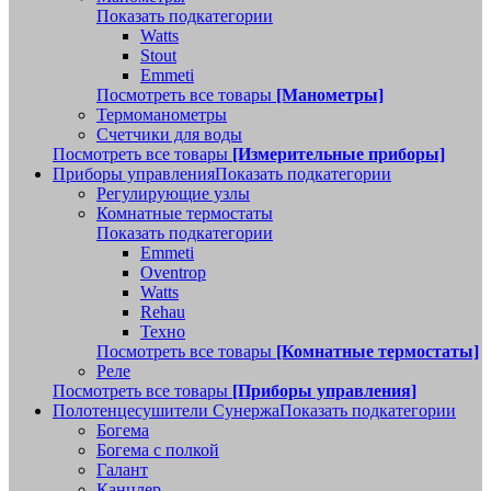
Показать подкатегории
Watts
Stout
Emmeti
Посмотреть все товары
[Манометры]
Термоманометры
Счетчики для воды
Посмотреть все товары
[Измерительные приборы]
Приборы управления
Показать подкатегории
Регулирующие узлы
Комнатные термостаты
Показать подкатегории
Emmeti
Oventrop
Watts
Rehau
Техно
Посмотреть все товары
[Комнатные термостаты]
Реле
Посмотреть все товары
[Приборы управления]
Полотенцесушители Сунержа
Показать подкатегории
Богема
Богема с полкой
Галант
Канцлер