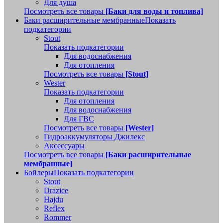
Для душа
Посмотреть все товары
[Баки для воды и топлива]
Баки расширительные мембранные
Показать
подкатегории
Stout
Показать подкатегории
Для водоснабжения
Для отопления
Посмотреть все товары
[Stout]
Wester
Показать подкатегории
Для отопления
Для водоснабжения
Для ГВС
Посмотреть все товары
[Wester]
Гидроаккумуляторы Джилекс
Аксессуары
Посмотреть все товары
[Баки расширительные
мембранные]
Бойлеры
Показать подкатегории
Stout
Drazice
Hajdu
Reflex
Rommer