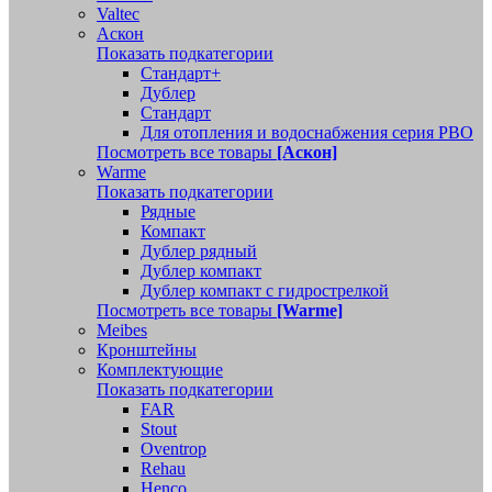
Valtec
Аскон
Показать подкатегории
Стандарт+
Дублер
Стандарт
Для отопления и водоснабжения серия РВО
Посмотреть все товары
[Аскон]
Warme
Показать подкатегории
Рядные
Компакт
Дублер рядный
Дублер компакт
Дублер компакт с гидрострелкой
Посмотреть все товары
[Warme]
Meibes
Кронштейны
Комплектующие
Показать подкатегории
FAR
Stout
Oventrop
Rehau
Henco