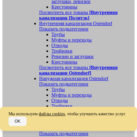
заглушки, ревизии
Крестовины
Посмотреть все товары
[Внутренняя
канализация Политэк]
Внутренняя канализация Ostendorf
Показать подкатегории
Трубы
Муфты и переходы
Отводы
Тройники
Ревизии и заглушки
Крестовины
Посмотреть все товары
[Внутренняя
канализация Ostendorf]
Наружная канализация Ostendorf
Показать подкатегории
Трубы
Муфты и переходы
Отводы
Тройники
Ревизии, заглушки, обратные клапаны
Мы используем
файлы cookies
, чтобы улучшить качество услуг.
Посмотреть все товары
[Наружная
OK
канализация Ostendorf]
Наружная канализация
Показать подкатегории