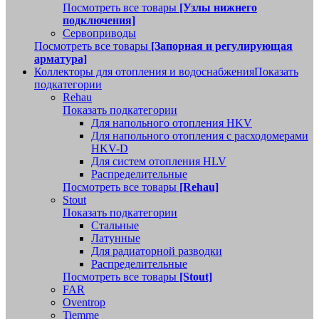
Посмотреть все товары
[Узлы нижнего
подключения]
Сервоприводы
Посмотреть все товары
[Запорная и регулирующая
арматура]
Коллекторы для отопления и водоснабжения
Показать
подкатегории
Rehau
Показать подкатегории
Для напольного отопления HKV
Для напольного отопления с расходомерами
HKV-D
Для систем отопления HLV
Распределительные
Посмотреть все товары
[Rehau]
Stout
Показать подкатегории
Стальные
Латунные
Для радиаторной разводки
Распределительные
Посмотреть все товары
[Stout]
FAR
Oventrop
Tiemme