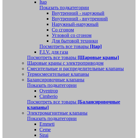
Itap
Показать подкатегории
Внутренний - наружный
Внутренний - внутренний
Наружный-наружный
Со сгоном
Угловой со сгоном
Для бытовой техники
Посмотреть все товары
[Itap]
F.I.V. для газа
Посмотреть все товары
[Шаровые краны]
Шаровые краны с электроприводом
Смесительные и распределительные клапаны
Термосмесительные клапаны
Балансировочные клапаны
Показать подкатегории
Oventrop
Cimberio
Посмотреть все товары
[Балансировочные
клапаны]
Электромагнитные клапаны
Показать подкатегории
Emmeti
Ceme
Sirai