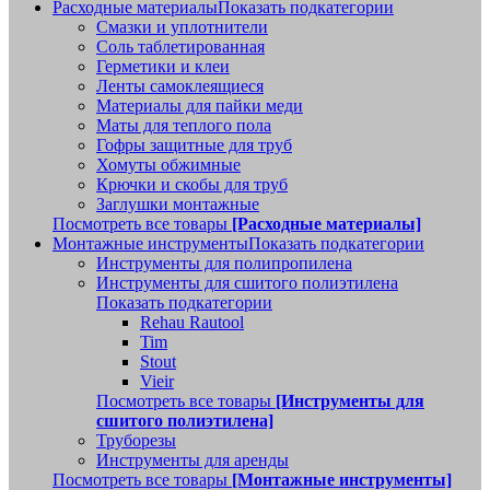
Расходные материалы
Показать подкатегории
Смазки и уплотнители
Соль таблетированная
Герметики и клеи
Ленты самоклеящиеся
Материалы для пайки меди
Маты для теплого пола
Гофры защитные для труб
Хомуты обжимные
Крючки и скобы для труб
Заглушки монтажные
Посмотреть все товары
[Расходные материалы]
Монтажные инструменты
Показать подкатегории
Инструменты для полипропилена
Инструменты для сшитого полиэтилена
Показать подкатегории
Rehau Rautool
Tim
Stout
Vieir
Посмотреть все товары
[Инструменты для
сшитого полиэтилена]
Труборезы
Инструменты для аренды
Посмотреть все товары
[Монтажные инструменты]