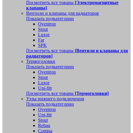
Посмотреть все товары
[Электромагнитные
клапаны]
Вентили и клапаны для радиаторов
Показать подкатегории
Oventrop
Stout
Luxor
Far
SPK
Посмотреть все товары
[Вентили и клапаны для
радиаторов]
Термоголовки
Показать подкатегории
Oventrop
Stout
Luxor
Uni-fitt
Посмотреть все товары
[Термоголовки]
Узлы нижнего подключения
Показать подкатегории
Oventrop
Uni-fitt
Stout
Rehau
Comisa