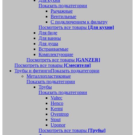
Для кухни
Показать подкатегории
Рычажные
Вентильные
С подключением к фильтру
Посмотреть все товары
[Для кухни]
Для биде
Для ванны
Для душа
Встраиваемые
Комплектующие
Посмотреть все товары
[GANZER]
Посмотреть все товары
[Смесители]
Трубы и фитинги
Показать подкатегории
Металлопластиковые
Показать подкатегории
Трубы
Показать подкатегории
Valtec
Henco
Kermi
Oventrop
Stout
Uponor
Посмотреть все товары
[Трубы]