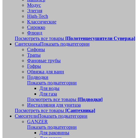
Модус
Элегия
High-Tech
Классические
Сирокко
Флюид
Посмотреть все товары
[Полотенцесушители Сунержа]
Сантехника
Показать подкатегории
Сифоны
Трапы
Фановые трубы
Гофры
Обвязка для ванн
Подводки
Показать подкатегории
Для воды
Для газа
Посмотреть все товары
[Подводки]
Инсталляция для унитаза
Посмотреть все товары
[Сантехника]
Смесители
Показать подкатегории
GANZER
Показать подкатегории
Для раковины