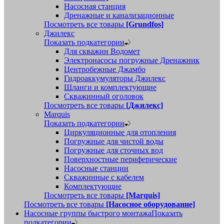
Насосная станция
Дренажные и канализационные
Посмотреть все товары
[Grundfos]
Джилекс
Показать подкатегории
Для скважин Водомет
Электронасосы погружные Дренажник
Центробежные Джамбо
Гидроаккумуляторы Джилекс
Шланги и комплектующие
Скважинный оголовок
Посмотреть все товары
[Джилекс]
Marquis
Показать подкатегории
Циркуляционные для отопления
Погружные для чистой воды
Погружные для сточных вод
Поверхностные периферические
Насосные станции
Скважинные с кабелем
Комплектующие
Посмотреть все товары
[Marquis]
Посмотреть все товары
[Насосное оборудование]
Насосные группы быстрого монтажа
Показать
подкатегории