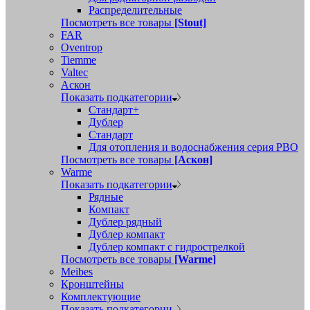
Распределительные
Посмотреть все товары
[Stout]
FAR
Oventrop
Tiemme
Valtec
Аскон
Показать подкатегории
Стандарт+
Дублер
Стандарт
Для отопления и водоснабжения серия РВО
Посмотреть все товары
[Аскон]
Warme
Показать подкатегории
Рядные
Компакт
Дублер рядный
Дублер компакт
Дублер компакт с гидрострелкой
Посмотреть все товары
[Warme]
Meibes
Кронштейны
Комплектующие
Показать подкатегории