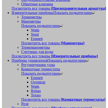
Обратные клапаны
Посмотреть все товары
[Предохранительная арматура]
Измерительные приборы
Показать подкатегории
Термометры
Манометры
Показать подкатегории
Watts
Stout
Emmeti
Посмотреть все товары
[Манометры]
Термоманометры
Счетчики для воды
Посмотреть все товары
[Измерительные приборы]
Приборы управления
Показать подкатегории
Регулирующие узлы
Комнатные термостаты
Показать подкатегории
Emmeti
Oventrop
Watts
Rehau
Техно
Посмотреть все товары
[Комнатные термостаты]
Реле