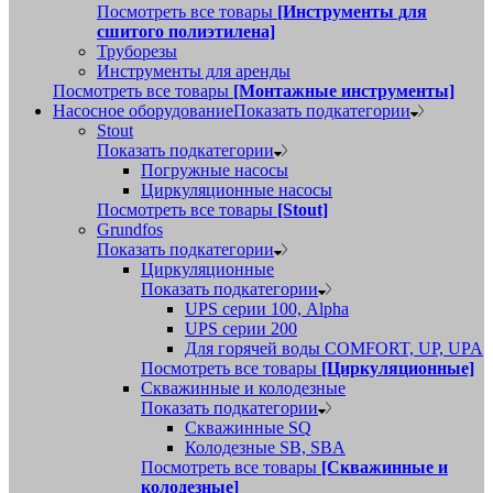
Посмотреть все товары
[Инструменты для
сшитого полиэтилена]
Труборезы
Инструменты для аренды
Посмотреть все товары
[Монтажные инструменты]
Насосное оборудование
Показать подкатегории
Stout
Показать подкатегории
Погружные насосы
Циркуляционные насосы
Посмотреть все товары
[Stout]
Grundfos
Показать подкатегории
Циркуляционные
Показать подкатегории
UPS серии 100, Alpha
UPS серии 200
Для горячей воды COMFORT, UP, UPA
Посмотреть все товары
[Циркуляционные]
Скважинные и колодезные
Показать подкатегории
Скважинные SQ
Колодезные SB, SBA
Посмотреть все товары
[Скважинные и
колодезные]