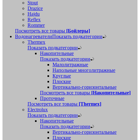
Stout
Drazice
Hajdu
Reflex
Rommer
Посмотреть все товары
[Бойлеры]
Водонагреватели
Показать подкатегории
Thermex
Показать подкатегории
Накопительные
Показать подкатегории
Малолитражные
Напольные многолитражные
Круглые
Плоские
Вертикально-горизонтальные
Посмотреть все товары
[Накопительные]
Проточные
Посмотреть все товары
[Thermex]
Electrolux
Показать подкатегории
Накопительные
Показать подкатегории
Вертикально-горизонтальные
Плоские