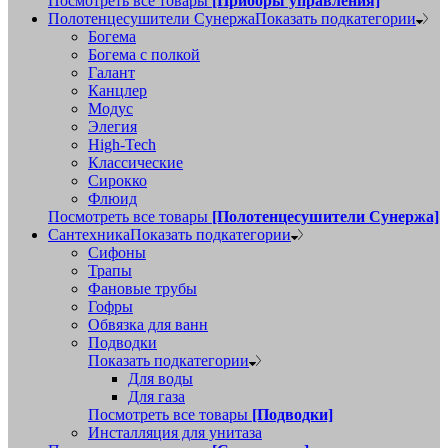
Посмотреть все товары
[Приборы управления]
Полотенцесушители Сунержа
Показать подкатегории
Богема
Богема с полкой
Галант
Канцлер
Модус
Элегия
High-Tech
Классические
Сирокко
Флюид
Посмотреть все товары
[Полотенцесушители Сунержа]
Сантехника
Показать подкатегории
Сифоны
Трапы
Фановые трубы
Гофры
Обвязка для ванн
Подводки
Показать подкатегории
Для воды
Для газа
Посмотреть все товары
[Подводки]
Инсталляция для унитаза