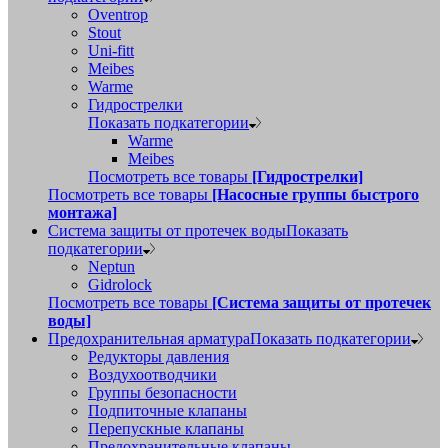
Oventrop
Stout
Uni-fitt
Meibes
Warme
Гидрострелки
Показать подкатегории
Warme
Meibes
Посмотреть все товары
[Гидрострелки]
Посмотреть все товары
[Насосные группы быстрого
монтажа]
Система защиты от протечек воды
Показать
подкатегории
Neptun
Gidrolock
Посмотреть все товары
[Система защиты от протечек
воды]
Предохранительная арматура
Показать подкатегории
Редукторы давления
Воздухоотводчики
Группы безопасности
Подпиточные клапаны
Перепускные клапаны
Предохранительные клапаны