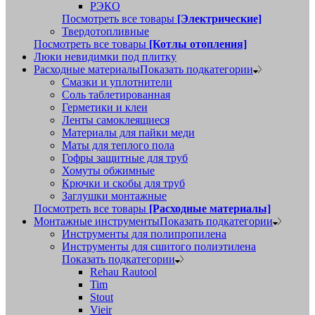
РЭКО
Посмотреть все товары
[Электрические]
Твердотопливные
Посмотреть все товары
[Котлы отопления]
Люки невидимки под плитку
Расходные материалы
Показать подкатегории
Смазки и уплотнители
Соль таблетированная
Герметики и клеи
Ленты самоклеящиеся
Материалы для пайки меди
Маты для теплого пола
Гофры защитные для труб
Хомуты обжимные
Крючки и скобы для труб
Заглушки монтажные
Посмотреть все товары
[Расходные материалы]
Монтажные инструменты
Показать подкатегории
Инструменты для полипропилена
Инструменты для сшитого полиэтилена
Показать подкатегории
Rehau Rautool
Tim
Stout
Vieir