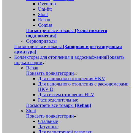
Oventrop
Uni-fitt
Stout
Rehau
Comisa
Посмотреть все товары
[Узлы нижнего
подключения]
Сервоприводы
Посмотреть все товары
[Запорная и регулирующая
арматура]
Коллекторы для отопления и водоснабжения
Показать
подкатегории
Rehau
Показать подкатегории
Для напольного отопления HKV
Для напольного отопления с расходомерами
HKV-D
Для систем отопления HLV
Распределительные
Посмотреть все товары
[Rehau]
Stout
Показать подкатегории
Стальные
Латунные
Для радиаторной разводки