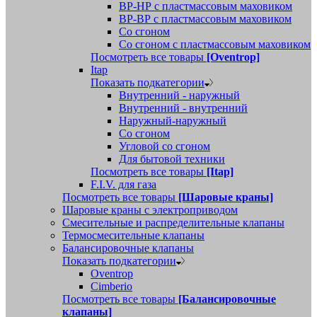
ВР-НР с пластмассовым маховиком
ВР-ВР с пластмассовым маховиком
Со сгоном
Со сгоном с пластмассовым маховиком
Посмотреть все товары
[Oventrop]
Itap
Показать подкатегории
Внутренний - наружный
Внутренний - внутренний
Наружный-наружный
Со сгоном
Угловой со сгоном
Для бытовой техники
Посмотреть все товары
[Itap]
F.I.V. для газа
Посмотреть все товары
[Шаровые краны]
Шаровые краны с электроприводом
Смесительные и распределительные клапаны
Термосмесительные клапаны
Балансировочные клапаны
Показать подкатегории
Oventrop
Cimberio
Посмотреть все товары
[Балансировочные
клапаны]