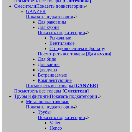
Посмотреть все товары
[Сантехника]
Смесители
Показать подкатегории
GANZER
Показать подкатегории
Для раковины
Для кухни
Показать подкатегории
Рычажные
Вентильные
С подключением к фильтру
Посмотреть все товары
[Для кухни]
Для биде
Для ванны
Для душа
Встраиваемые
Комплектующие
Посмотреть все товары
[GANZER]
Посмотреть все товары
[Смесители]
Трубы и фитинги
Показать подкатегории
Металлопластиковые
Показать подкатегории
Трубы
Показать подкатегории
Valtec
Henco