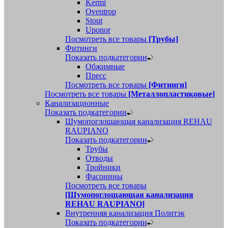
Kermi
Oventrop
Stout
Uponor
Посмотреть все товары
[Трубы]
Фитинги
Показать подкатегории
Обжимные
Пресс
Посмотреть все товары
[Фитинги]
Посмотреть все товары
[Металлопластиковые]
Канализационные
Показать подкатегории
Шумопоглощающая канализация REHAU
RAUPIANO
Показать подкатегории
Трубы
Отводы
Тройники
Фасонины
Посмотреть все товары
[Шумопоглощающая канализация
REHAU RAUPIANO]
Внутренняя канализация Политэк
Показать подкатегории