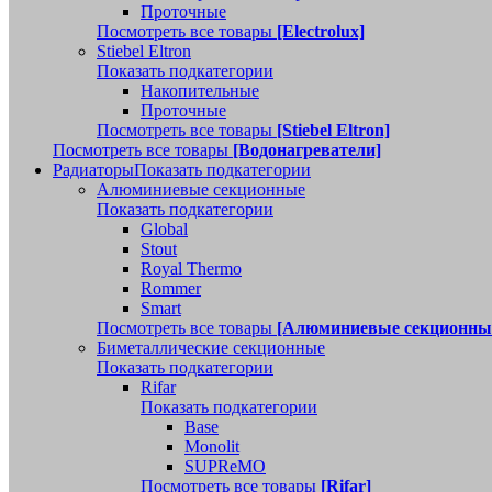
Проточные
Посмотреть все товары
[Electrolux]
Stiebel Eltron
Показать подкатегории
Накопительные
Проточные
Посмотреть все товары
[Stiebel Eltron]
Посмотреть все товары
[Водонагреватели]
Радиаторы
Показать подкатегории
Алюминиевые секционные
Показать подкатегории
Global
Stout
Royal Thermo
Rommer
Smart
Посмотреть все товары
[Алюминиевые секционны
Биметаллические секционные
Показать подкатегории
Rifar
Показать подкатегории
Base
Monolit
SUPReMO
Посмотреть все товары
[Rifar]