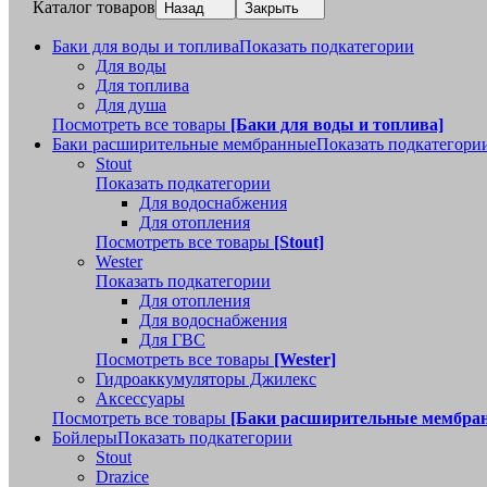
Каталог товаров
Назад
Закрыть
Баки для воды и топлива
Показать подкатегории
Для воды
Для топлива
Для душа
Посмотреть все товары
[Баки для воды и топлива]
Баки расширительные мембранные
Показать подкатегори
Stout
Показать подкатегории
Для водоснабжения
Для отопления
Посмотреть все товары
[Stout]
Wester
Показать подкатегории
Для отопления
Для водоснабжения
Для ГВС
Посмотреть все товары
[Wester]
Гидроаккумуляторы Джилекс
Аксессуары
Посмотреть все товары
[Баки расширительные мембра
Бойлеры
Показать подкатегории
Stout
Drazice