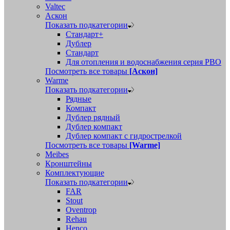
Valtec
Аскон
Показать подкатегории
Стандарт+
Дублер
Стандарт
Для отопления и водоснабжения серия РВО
Посмотреть все товары
[Аскон]
Warme
Показать подкатегории
Рядные
Компакт
Дублер рядный
Дублер компакт
Дублер компакт с гидрострелкой
Посмотреть все товары
[Warme]
Meibes
Кронштейны
Комплектующие
Показать подкатегории
FAR
Stout
Oventrop
Rehau
Henco