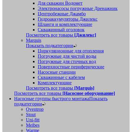
Для скважин Водомет
Электронасосы погружные Дренажник
Центробежные Джамбо
Гидроаккумуляторы Джилекс
Шланги и комплектующие
Скважинный оголовок
Посмотреть все товары
[Джилекс]
Marquis
Показать подкатегории
Циркуляционные для отопления
Погружные для чистой воды
Погружные для сточных вод
Поверхностные периферические
Насосные станции
Скважинные с кабелем
Комплектующие
Посмотреть все товары
[Marquis]
Посмотреть все товары
[Насосное оборудование]
Насосные группы быстрого монтажа
Показать
подкатегории
Oventrop
Stout
Uni-fitt
Meibes
Warme