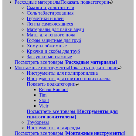
Расходные материалы
Показать подкатегории
Смазки и уплотнители
Соль таблетированная
Герметики и клеи
Ленты самоклеящиеся
Материалы для пайки меди
Маты для теплого пола
Гофры защитные для труб
Хомуты обжимные
Крючки и скобы для труб
Заглушки монтажные
Посмотреть все товары
[Расходные материалы]
Монтажные инструменты
Показать подкатегории
Инструменты для полипропилена
Инструменты для сшитого полиэтилена
Показать подкатегории
Rehau Rautool
Tim
Stout
Vieir
Посмотреть все товары
[Инструменты для
сшитого полиэтилена]
Труборезы
Инструменты для аренды
Посмотреть все товары
[Монтажные инструменты]