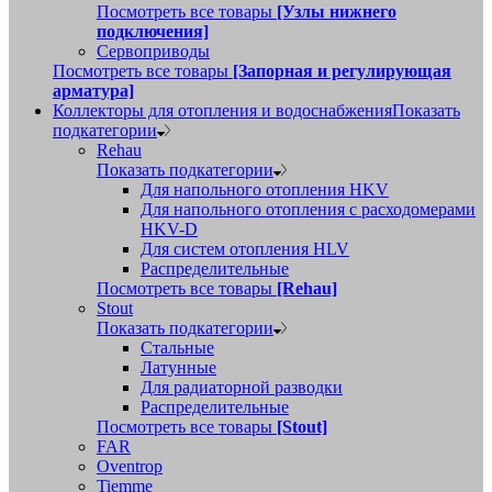
Посмотреть все товары
[Узлы нижнего
подключения]
Сервоприводы
Посмотреть все товары
[Запорная и регулирующая
арматура]
Коллекторы для отопления и водоснабжения
Показать
подкатегории
Rehau
Показать подкатегории
Для напольного отопления HKV
Для напольного отопления с расходомерами
HKV-D
Для систем отопления HLV
Распределительные
Посмотреть все товары
[Rehau]
Stout
Показать подкатегории
Стальные
Латунные
Для радиаторной разводки
Распределительные
Посмотреть все товары
[Stout]
FAR
Oventrop
Tiemme