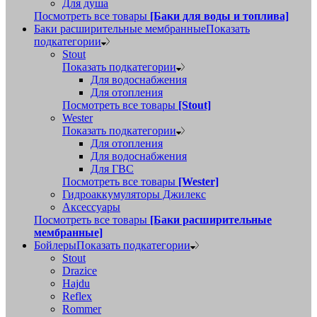
Для душа
Посмотреть все товары
[Баки для воды и топлива]
Баки расширительные мембранные
Показать
подкатегории
Stout
Показать подкатегории
Для водоснабжения
Для отопления
Посмотреть все товары
[Stout]
Wester
Показать подкатегории
Для отопления
Для водоснабжения
Для ГВС
Посмотреть все товары
[Wester]
Гидроаккумуляторы Джилекс
Аксессуары
Посмотреть все товары
[Баки расширительные
мембранные]
Бойлеры
Показать подкатегории
Stout
Drazice
Hajdu
Reflex
Rommer