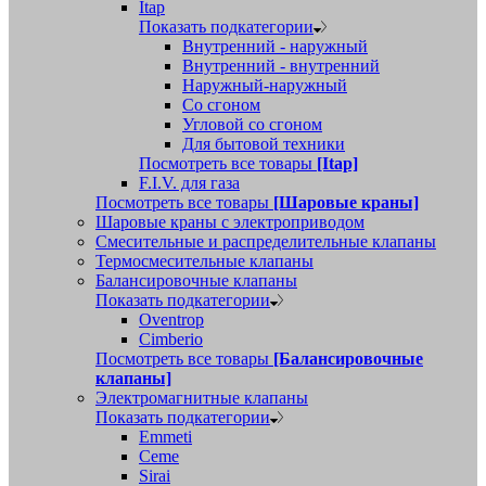
Itap
Показать подкатегории
Внутренний - наружный
Внутренний - внутренний
Наружный-наружный
Со сгоном
Угловой со сгоном
Для бытовой техники
Посмотреть все товары
[Itap]
F.I.V. для газа
Посмотреть все товары
[Шаровые краны]
Шаровые краны с электроприводом
Смесительные и распределительные клапаны
Термосмесительные клапаны
Балансировочные клапаны
Показать подкатегории
Oventrop
Cimberio
Посмотреть все товары
[Балансировочные
клапаны]
Электромагнитные клапаны
Показать подкатегории
Emmeti
Ceme
Sirai