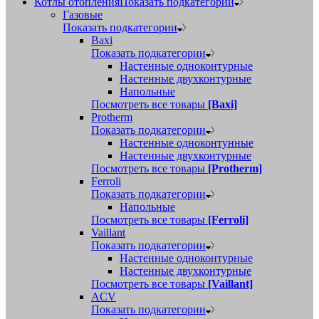
Котлы отопления
Показать подкатегории
Газовые
Показать подкатегории
Baxi
Показать подкатегории
Настенные одноконтурные
Настенные двухконтурные
Напольные
Посмотреть все товары
[Baxi]
Protherm
Показать подкатегории
Настенные одноконтунные
Настенные двухконтурные
Посмотреть все товары
[Protherm]
Ferroli
Показать подкатегории
Напольные
Посмотреть все товары
[Ferroli]
Vaillant
Показать подкатегории
Настенные одноконтурные
Настенные двухконтурные
Посмотреть все товары
[Vaillant]
ACV
Показать подкатегории