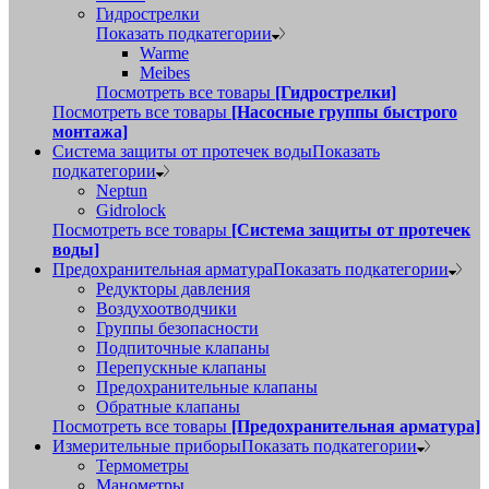
Гидрострелки
Показать подкатегории
Warme
Meibes
Посмотреть все товары
[Гидрострелки]
Посмотреть все товары
[Насосные группы быстрого
монтажа]
Система защиты от протечек воды
Показать
подкатегории
Neptun
Gidrolock
Посмотреть все товары
[Система защиты от протечек
воды]
Предохранительная арматура
Показать подкатегории
Редукторы давления
Воздухоотводчики
Группы безопасности
Подпиточные клапаны
Перепускные клапаны
Предохранительные клапаны
Обратные клапаны
Посмотреть все товары
[Предохранительная арматура]
Измерительные приборы
Показать подкатегории
Термометры
Манометры