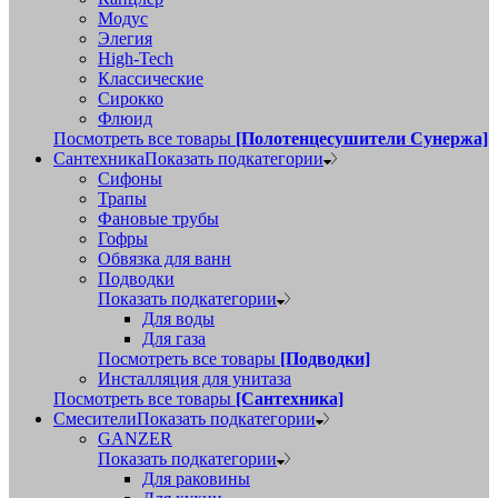
Модус
Элегия
High-Tech
Классические
Сирокко
Флюид
Посмотреть все товары
[Полотенцесушители Сунержа]
Сантехника
Показать подкатегории
Сифоны
Трапы
Фановые трубы
Гофры
Обвязка для ванн
Подводки
Показать подкатегории
Для воды
Для газа
Посмотреть все товары
[Подводки]
Инсталляция для унитаза
Посмотреть все товары
[Сантехника]
Смесители
Показать подкатегории
GANZER
Показать подкатегории
Для раковины