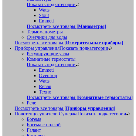
Показать подкатегории
Watts
Stout
Emmeti
Посмотреть все товары
[Манометры]
Термоманометры
Счетчики для воды
Посмотреть все товары
[Измерительные приборы]
Приборы управления
Показать подкатегории
Регулирующие узлы
Комнатные термостаты
Показать подкатегории
Emmeti
Oventrop
Watts
Rehau
Техно
Посмотреть все товары
[Комнатные термостаты]
Реле
Посмотреть все товары
[Приборы управления]
Полотенцесушители Сунержа
Показать подкатегории
Богема
Богема с полкой
Галант
Канцлер