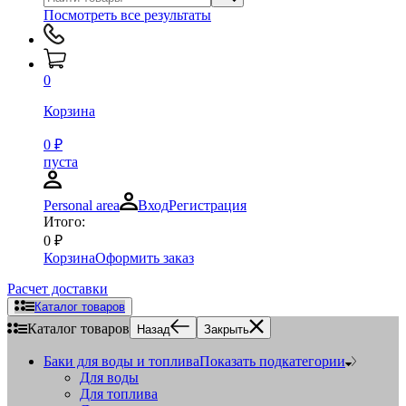
Посмотреть все результаты
0
Корзина
0
₽
пуста
Personal area
Вход
Регистрация
Итого:
0
₽
Корзина
Оформить заказ
Расчет доставки
Каталог товаров
Каталог товаров
Назад
Закрыть
Баки для воды и топлива
Показать подкатегории
Для воды
Для топлива