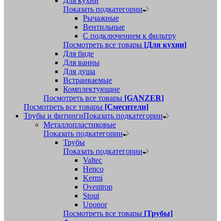
Для кухни
Показать подкатегории
Рычажные
Вентильные
С подключением к фильтру
Посмотреть все товары
[Для кухни]
Для биде
Для ванны
Для душа
Встраиваемые
Комплектующие
Посмотреть все товары
[GANZER]
Посмотреть все товары
[Смесители]
Трубы и фитинги
Показать подкатегории
Металлопластиковые
Показать подкатегории
Трубы
Показать подкатегории
Valtec
Henco
Kermi
Oventrop
Stout
Uponor
Посмотреть все товары
[Трубы]