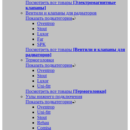
Посмотреть все товары
[Электромагнитные
клапаны]
Вентили и клапаны для радиаторов
Показать подкатегории
Oventrop
Stout
Luxor
Far
SPK
Посмотреть все товары
[Вентили и клапаны для
радиаторов]
Термоголовки
Показать подкатегории
Oventrop
Stout
Luxor
Uni-fitt
Посмотреть все товары
[Термоголовки]
Узлы нижнего подключения
Показать подкатегории
Oventrop
Uni-fitt
Stout
Rehau
Comisa