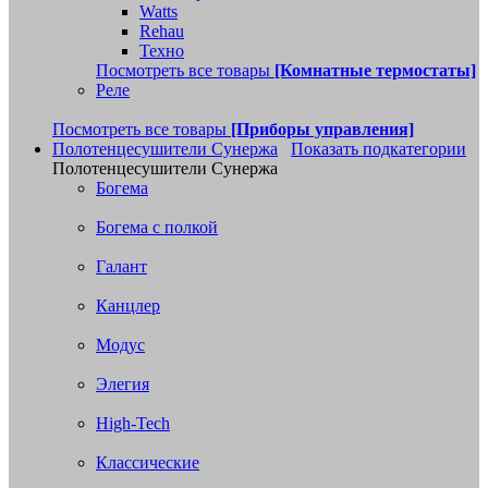
Watts
Rehau
Техно
Посмотреть все товары
[Комнатные термостаты]
Реле
Посмотреть все товары
[Приборы управления]
Полотенцесушители Сунержа
Показать подкатегории
Полотенцесушители Сунержа
Богема
Богема с полкой
Галант
Канцлер
Модус
Элегия
High-Tech
Классические