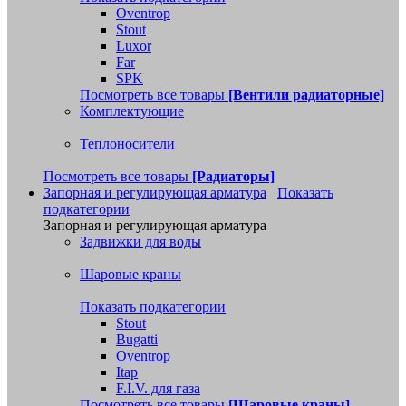
Oventrop
Stout
Luxor
Far
SPK
Посмотреть все товары
[Вентили радиаторные]
Комплектующие
Теплоносители
Посмотреть все товары
[Радиаторы]
Запорная и регулирующая арматура
Показать
подкатегории
Запорная и регулирующая арматура
Задвижки для воды
Шаровые краны
Показать подкатегории
Stout
Bugatti
Oventrop
Itap
F.I.V. для газа
Посмотреть все товары
[Шаровые краны]