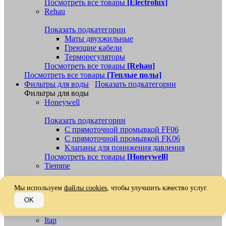
Посмотреть все товары
[Electrolux]
Rehau
Показать подкатегории
Маты двухжильные
Греющие кабели
Терморегуляторы
Посмотреть все товары
[Rehau]
Посмотреть все товары
[Теплые полы]
Фильтры для воды
Показать подкатегории
Фильтры для воды
Honeywell
Показать подкатегории
С прямоточной промывкой FF06
С прямоточной промывкой FK06
Клапаны для понижения давления
Посмотреть все товары
[Honeywell]
Tiemme
Far
Мы используем
файлы cookies
, чтобы улучшить качество услуг.
OK
Tim
Itap