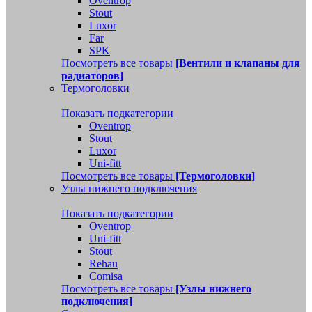
Oventrop
Stout
Luxor
Far
SPK
Посмотреть все товары
[Вентили и клапаны для
радиаторов]
Термоголовки
Показать подкатегории
Oventrop
Stout
Luxor
Uni-fitt
Посмотреть все товары
[Термоголовки]
Узлы нижнего подключения
Показать подкатегории
Oventrop
Uni-fitt
Stout
Rehau
Comisa
Посмотреть все товары
[Узлы нижнего
подключения]