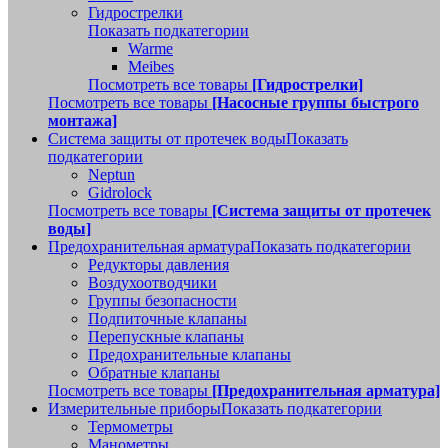
Гидрострелки
Показать подкатегории
Warme
Meibes
Посмотреть все товары
[Гидрострелки]
Посмотреть все товары
[Насосные группы быстрого
монтажа]
Система защиты от протечек воды
Показать
подкатегории
Neptun
Gidrolock
Посмотреть все товары
[Система защиты от протечек
воды]
Предохранительная арматура
Показать подкатегории
Редукторы давления
Воздухоотводчики
Группы безопасности
Подпиточные клапаны
Перепускные клапаны
Предохранительные клапаны
Обратные клапаны
Посмотреть все товары
[Предохранительная арматура]
Измерительные приборы
Показать подкатегории
Термометры
Манометры