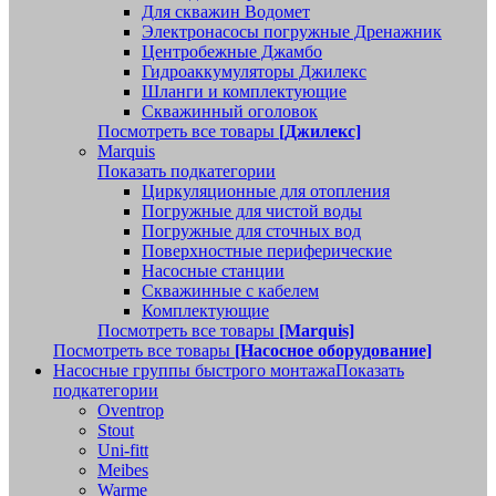
Для скважин Водомет
Электронасосы погружные Дренажник
Центробежные Джамбо
Гидроаккумуляторы Джилекс
Шланги и комплектующие
Скважинный оголовок
Посмотреть все товары
[Джилекс]
Marquis
Показать подкатегории
Циркуляционные для отопления
Погружные для чистой воды
Погружные для сточных вод
Поверхностные периферические
Насосные станции
Скважинные с кабелем
Комплектующие
Посмотреть все товары
[Marquis]
Посмотреть все товары
[Насосное оборудование]
Насосные группы быстрого монтажа
Показать
подкатегории
Oventrop
Stout
Uni-fitt
Meibes
Warme