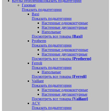
Котлы отопления
Показать подкатегории
Газовые
Показать подкатегории
Baxi
Показать подкатегории
Настенные одноконтурные
Настенные двухконтурные
Напольные
Посмотреть все товары
[Baxi]
Protherm
Показать подкатегории
Настенные одноконтунные
Настенные двухконтурные
Посмотреть все товары
[Protherm]
Ferroli
Показать подкатегории
Напольные
Посмотреть все товары
[Ferroli]
Vaillant
Показать подкатегории
Настенные одноконтурные
Настенные двухконтурные
Посмотреть все товары
[Vaillant]
ACV
Показать подкатегории