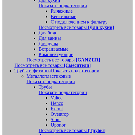
Для кухни
Показать подкатегории
Рычажные
Вентильные
С подключением к фильтру
Посмотреть все товары
[Для кухни]
Для биде
Для ванны
Для душа
Встраиваемые
Комплектующие
Посмотреть все товары
[GANZER]
Посмотреть все товары
[Смесители]
Трубы и фитинги
Показать подкатегории
Металлопластиковые
Показать подкатегории
Трубы
Показать подкатегории
Valtec
Henco
Kermi
Oventrop
Stout
Uponor
Посмотреть все товары
[Трубы]