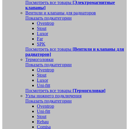
Посмотреть все товары
[Электромагнитные
клапаны]
Вентили и клапаны для радиаторов
Показать подкатегории
Oventrop
Stout
Luxor
Far
SPK
Посмотреть все товары
[Вентили и клапаны для
радиаторов]
Термоголовки
Показать подкатегории
Oventrop
Stout
Luxor
Uni-fitt
Посмотреть все товары
[Термоголовки]
Узлы нижнего подключения
Показать подкатегории
Oventrop
Uni-fitt
Stout
Rehau
Comisa