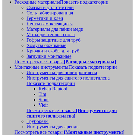
Расходные материалы
Показать подкатегории
Смазки и уплотнители
Соль таблетированная
Герметики и клеи
Ленты самоклеящиеся
Материалы для пайки меди
Маты для теплого пола
Гофры защитные для труб
Хомуты обжимные
Крючки и скобы для труб
Заглушки монтажные
Посмотреть все товары
[Расходные материалы]
Монтажные инструменты
Показать подкатегории
Инструменты для полипропилена
Инструменты для сшитого полиэтилена
Показать подкатегории
Rehau Rautool
Tim
Stout
Vieir
Посмотреть все товары
[Инструменты для
сшитого полиэтилена]
Труборезы
Инструменты для аренды
Посмотреть все товары
[Монтажные инструменты]