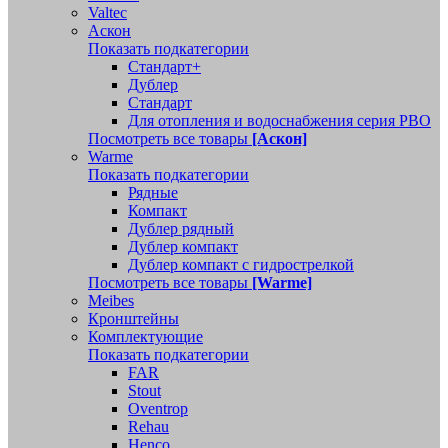
Valtec
Аскон
Показать подкатегории
Стандарт+
Дублер
Стандарт
Для отопления и водоснабжения серия РВО
Посмотреть все товары
[Аскон]
Warme
Показать подкатегории
Рядные
Компакт
Дублер рядный
Дублер компакт
Дублер компакт с гидрострелкой
Посмотреть все товары
[Warme]
Meibes
Кронштейны
Комплектующие
Показать подкатегории
FAR
Stout
Oventrop
Rehau
Henco