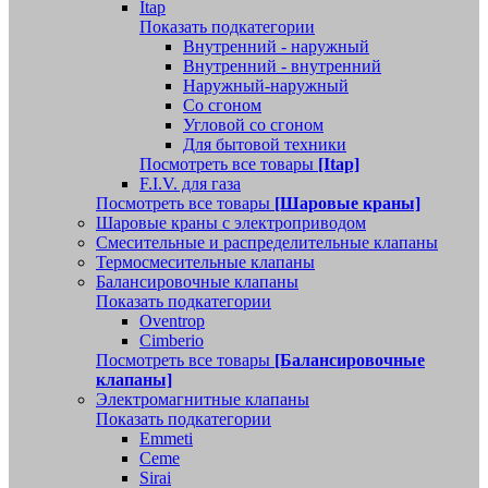
Itap
Показать подкатегории
Внутренний - наружный
Внутренний - внутренний
Наружный-наружный
Со сгоном
Угловой со сгоном
Для бытовой техники
Посмотреть все товары
[Itap]
F.I.V. для газа
Посмотреть все товары
[Шаровые краны]
Шаровые краны с электроприводом
Смесительные и распределительные клапаны
Термосмесительные клапаны
Балансировочные клапаны
Показать подкатегории
Oventrop
Cimberio
Посмотреть все товары
[Балансировочные
клапаны]
Электромагнитные клапаны
Показать подкатегории
Emmeti
Ceme
Sirai