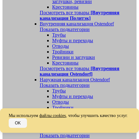
заглушки, ревизии
Крестовины
Посмотреть все товары
[Внутренняя
канализация Политэк]
Внутренняя канализация Ostendorf
Показать подкатегории
Трубы
Муфты и переходы
Отводы
Тройники
Ревизии и заглушки
Крестовины
Посмотреть все товары
[Внутренняя
канализация Ostendorf]
Наружная канализация Ostendorf
Показать подкатегории
Трубы
Муфты и переходы
Отводы
Тройники
Ревизии, заглушки, обратные клапаны
Мы используем
файлы cookies
, чтобы улучшить качество услуг.
Посмотреть все товары
[Наружная
OK
канализация Ostendorf]
Наружная канализация
Показать подкатегории