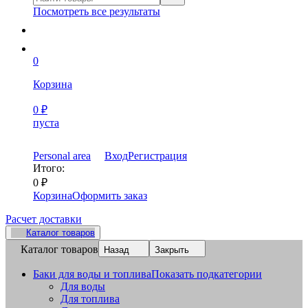
Посмотреть все результаты
0
Корзина
0
₽
пуста
Personal area
Вход
Регистрация
Итого:
0
₽
Корзина
Оформить заказ
Расчет доставки
Каталог товаров
Каталог товаров
Назад
Закрыть
Баки для воды и топлива
Показать подкатегории
Для воды
Для топлива