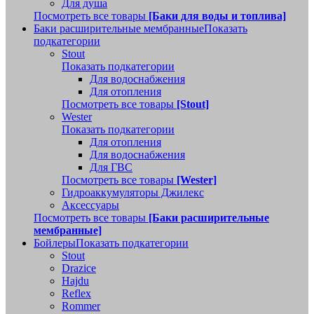
Для душа
Посмотреть все товары
[Баки для воды и топлива]
Баки расширительные мембранные
Показать
подкатегории
Stout
Показать подкатегории
Для водоснабжения
Для отопления
Посмотреть все товары
[Stout]
Wester
Показать подкатегории
Для отопления
Для водоснабжения
Для ГВС
Посмотреть все товары
[Wester]
Гидроаккумуляторы Джилекс
Аксессуары
Посмотреть все товары
[Баки расширительные
мембранные]
Бойлеры
Показать подкатегории
Stout
Drazice
Hajdu
Reflex
Rommer