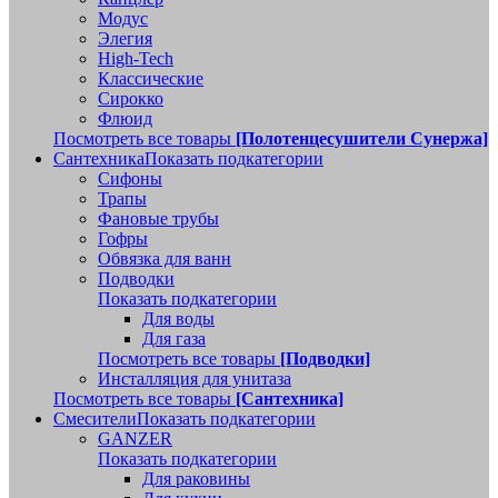
Модус
Элегия
High-Tech
Классические
Сирокко
Флюид
Посмотреть все товары
[Полотенцесушители Сунержа]
Сантехника
Показать подкатегории
Сифоны
Трапы
Фановые трубы
Гофры
Обвязка для ванн
Подводки
Показать подкатегории
Для воды
Для газа
Посмотреть все товары
[Подводки]
Инсталляция для унитаза
Посмотреть все товары
[Сантехника]
Смесители
Показать подкатегории
GANZER
Показать подкатегории
Для раковины