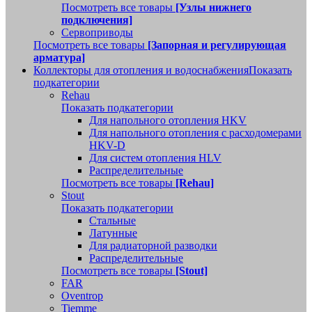
Посмотреть все товары
[Узлы нижнего
подключения]
Сервоприводы
Посмотреть все товары
[Запорная и регулирующая
арматура]
Коллекторы для отопления и водоснабжения
Показать
подкатегории
Rehau
Показать подкатегории
Для напольного отопления HKV
Для напольного отопления с расходомерами
HKV-D
Для систем отопления HLV
Распределительные
Посмотреть все товары
[Rehau]
Stout
Показать подкатегории
Стальные
Латунные
Для радиаторной разводки
Распределительные
Посмотреть все товары
[Stout]
FAR
Oventrop
Tiemme