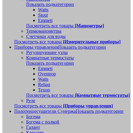
Показать подкатегории
Watts
Stout
Emmeti
Посмотреть все товары
[Манометры]
Термоманометры
Счетчики для воды
Посмотреть все товары
[Измерительные приборы]
Приборы управления
Показать подкатегории
Регулирующие узлы
Комнатные термостаты
Показать подкатегории
Emmeti
Oventrop
Watts
Rehau
Техно
Посмотреть все товары
[Комнатные термостаты]
Реле
Посмотреть все товары
[Приборы управления]
Полотенцесушители Сунержа
Показать подкатегории
Богема
Богема с полкой
Галант
Канцлер