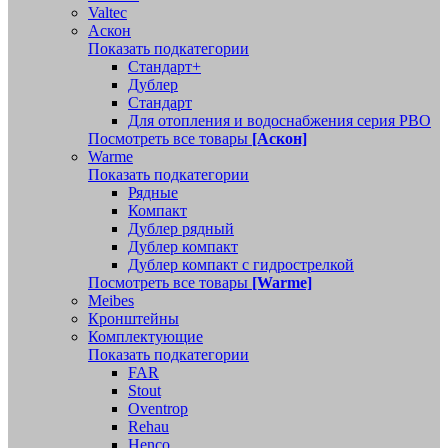
Valtec
Аскон
Показать подкатегории
Стандарт+
Дублер
Стандарт
Для отопления и водоснабжения серия РВО
Посмотреть все товары
[Аскон]
Warme
Показать подкатегории
Рядные
Компакт
Дублер рядный
Дублер компакт
Дублер компакт с гидрострелкой
Посмотреть все товары
[Warme]
Meibes
Кронштейны
Комплектующие
Показать подкатегории
FAR
Stout
Oventrop
Rehau
Henco