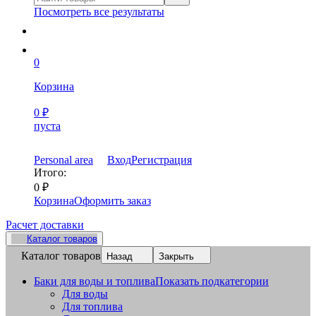
Посмотреть все результаты
0
Корзина
0
₽
пуста
Personal area
Вход
Регистрация
Итого:
0
₽
Корзина
Оформить заказ
Расчет доставки
Каталог товаров
Каталог товаров
Назад
Закрыть
Баки для воды и топлива
Показать подкатегории
Для воды
Для топлива