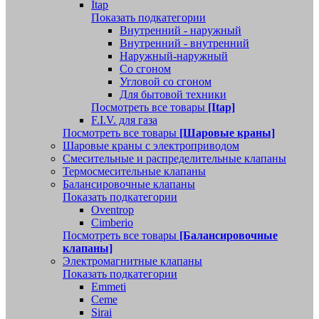
Itap
Показать подкатегории
Внутренний - наружный
Внутренний - внутренний
Наружный-наружный
Со сгоном
Угловой со сгоном
Для бытовой техники
Посмотреть все товары
[Itap]
F.I.V. для газа
Посмотреть все товары
[Шаровые краны]
Шаровые краны с электроприводом
Смесительные и распределительные клапаны
Термосмесительные клапаны
Балансировочные клапаны
Показать подкатегории
Oventrop
Cimberio
Посмотреть все товары
[Балансировочные
клапаны]
Электромагнитные клапаны
Показать подкатегории
Emmeti
Ceme
Sirai