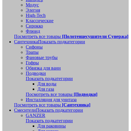
Модус
Элегия
High-Tech
Классические
Сирокко
Флюид
Посмотреть все товары
[Полотенцесушители Сунержа]
Сантехника
Показать подкатегории
Сифоны
Трапы
Фановые трубы
Гофры
Обвязка для ванн
Подводки
Показать подкатегории
Для воды
Для газа
Посмотреть все товары
[Подводки]
Инсталляция для унитаза
Посмотреть все товары
[Сантехника]
Смесители
Показать подкатегории
GANZER
Показать подкатегории
Для раковины