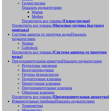
Гидрострелки
Показать подкатегории
Warme
Meibes
Посмотреть все товары
[Гидрострелки]
Посмотреть все товары
[Насосные группы быстрого
монтажа]
Система защиты от протечек воды
Показать
подкатегории
Neptun
Gidrolock
Посмотреть все товары
[Система защиты от протечек
воды]
Предохранительная арматура
Показать подкатегории
Редукторы давления
Воздухоотводчики
Группы безопасности
Подпиточные клапаны
Перепускные клапаны
Предохранительные клапаны
Обратные клапаны
Посмотреть все товары
[Предохранительная арматура]
Измерительные приборы
Показать подкатегории
Термометры
Манометры