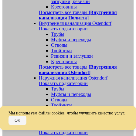
заглушки, ревизии
Крестовины
Посмотреть все товары
[Внутренняя
канализация Политэк]
Внутренняя канализация Ostendorf
Показать подкатегории
Трубы
Муфты и переходы
Отводы
Тройники
Ревизии и заглушки
Крестовины
Посмотреть все товары
[Внутренняя
канализация Ostendorf]
Наружная канализация Ostendorf
Показать подкатегории
Трубы
Муфты и переходы
Отводы
Тройники
Ревизии, заглушки, обратные клапаны
Мы используем
файлы cookies
, чтобы улучшить качество услуг.
Посмотреть все товары
[Наружная
OK
канализация Ostendorf]
Наружная канализация
Показать подкатегории