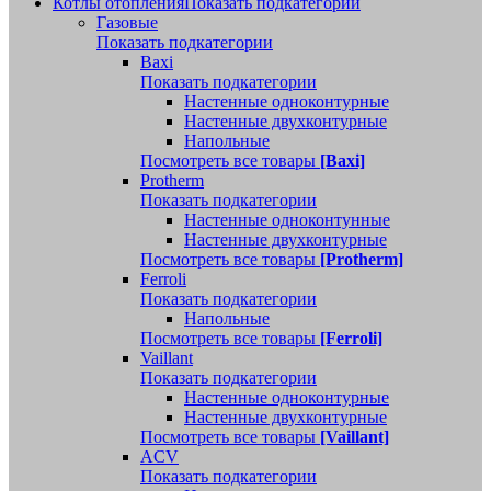
Котлы отопления
Показать подкатегории
Газовые
Показать подкатегории
Baxi
Показать подкатегории
Настенные одноконтурные
Настенные двухконтурные
Напольные
Посмотреть все товары
[Baxi]
Protherm
Показать подкатегории
Настенные одноконтунные
Настенные двухконтурные
Посмотреть все товары
[Protherm]
Ferroli
Показать подкатегории
Напольные
Посмотреть все товары
[Ferroli]
Vaillant
Показать подкатегории
Настенные одноконтурные
Настенные двухконтурные
Посмотреть все товары
[Vaillant]
ACV
Показать подкатегории