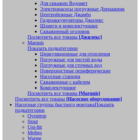
Для скважин Водомет
Электронасосы погружные Дренажник
Центробежные Джамбо
Гидроаккумуляторы Джилекс
Шланги и комплектующие
Скважинный оголовок
Посмотреть все товары
[Джилекс]
Marquis
Показать подкатегории
Циркуляционные для отопления
Погружные для чистой воды
Погружные для сточных вод
Поверхностные периферические
Насосные станции
Скважинные с кабелем
Комплектующие
Посмотреть все товары
[Marquis]
Посмотреть все товары
[Насосное оборудование]
Насосные группы быстрого монтажа
Показать
подкатегории
Oventrop
Stout
Uni-fitt
Meibes
Warme