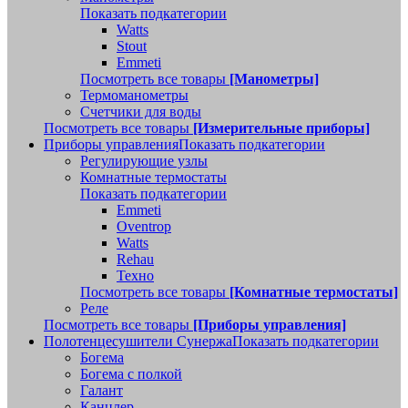
Показать подкатегории
Watts
Stout
Emmeti
Посмотреть все товары
[Манометры]
Термоманометры
Счетчики для воды
Посмотреть все товары
[Измерительные приборы]
Приборы управления
Показать подкатегории
Регулирующие узлы
Комнатные термостаты
Показать подкатегории
Emmeti
Oventrop
Watts
Rehau
Техно
Посмотреть все товары
[Комнатные термостаты]
Реле
Посмотреть все товары
[Приборы управления]
Полотенцесушители Сунержа
Показать подкатегории
Богема
Богема с полкой
Галант
Канцлер