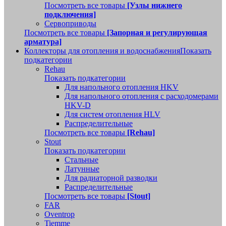
Посмотреть все товары
[Узлы нижнего
подключения]
Сервоприводы
Посмотреть все товары
[Запорная и регулирующая
арматура]
Коллекторы для отопления и водоснабжения
Показать
подкатегории
Rehau
Показать подкатегории
Для напольного отопления HKV
Для напольного отопления с расходомерами
HKV-D
Для систем отопления HLV
Распределительные
Посмотреть все товары
[Rehau]
Stout
Показать подкатегории
Стальные
Латунные
Для радиаторной разводки
Распределительные
Посмотреть все товары
[Stout]
FAR
Oventrop
Tiemme