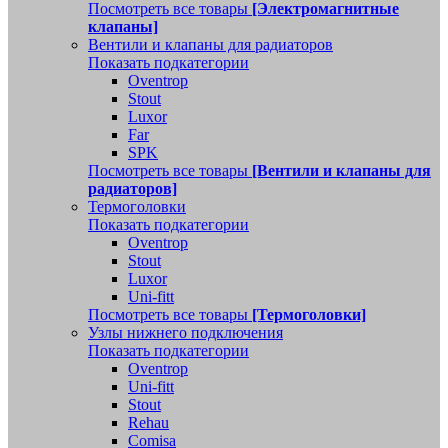
Посмотреть все товары
[Электромагнитные
клапаны]
Вентили и клапаны для радиаторов
Показать подкатегории
Oventrop
Stout
Luxor
Far
SPK
Посмотреть все товары
[Вентили и клапаны для
радиаторов]
Термоголовки
Показать подкатегории
Oventrop
Stout
Luxor
Uni-fitt
Посмотреть все товары
[Термоголовки]
Узлы нижнего подключения
Показать подкатегории
Oventrop
Uni-fitt
Stout
Rehau
Comisa