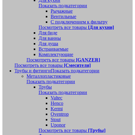
Для кухни
Показать подкатегории
Рычажные
Вентильные
С подключением к фильтру
Посмотреть все товары
[Для кухни]
Для биде
Для ванны
Для душа
Встраиваемые
Комплектующие
Посмотреть все товары
[GANZER]
Посмотреть все товары
[Смесители]
Трубы и фитинги
Показать подкатегории
Металлопластиковые
Показать подкатегории
Трубы
Показать подкатегории
Valtec
Henco
Kermi
Oventrop
Stout
Uponor
Посмотреть все товары
[Трубы]