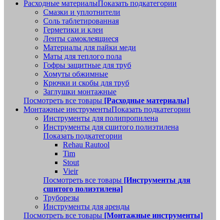
Расходные материалы
Показать подкатегории
Смазки и уплотнители
Соль таблетированная
Герметики и клеи
Ленты самоклеящиеся
Материалы для пайки меди
Маты для теплого пола
Гофры защитные для труб
Хомуты обжимные
Крючки и скобы для труб
Заглушки монтажные
Посмотреть все товары
[Расходные материалы]
Монтажные инструменты
Показать подкатегории
Инструменты для полипропилена
Инструменты для сшитого полиэтилена
Показать подкатегории
Rehau Rautool
Tim
Stout
Vieir
Посмотреть все товары
[Инструменты для
сшитого полиэтилена]
Труборезы
Инструменты для аренды
Посмотреть все товары
[Монтажные инструменты]