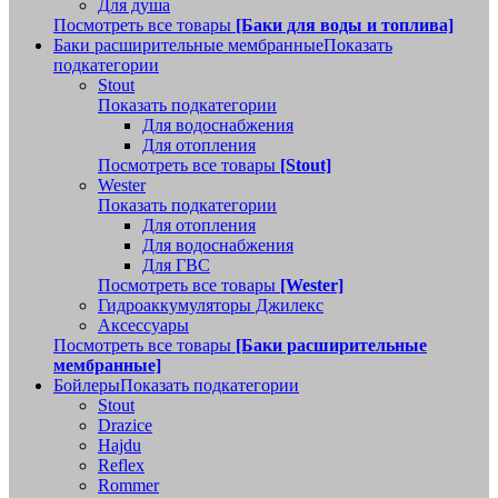
Для душа
Посмотреть все товары
[Баки для воды и топлива]
Баки расширительные мембранные
Показать
подкатегории
Stout
Показать подкатегории
Для водоснабжения
Для отопления
Посмотреть все товары
[Stout]
Wester
Показать подкатегории
Для отопления
Для водоснабжения
Для ГВС
Посмотреть все товары
[Wester]
Гидроаккумуляторы Джилекс
Аксессуары
Посмотреть все товары
[Баки расширительные
мембранные]
Бойлеры
Показать подкатегории
Stout
Drazice
Hajdu
Reflex
Rommer