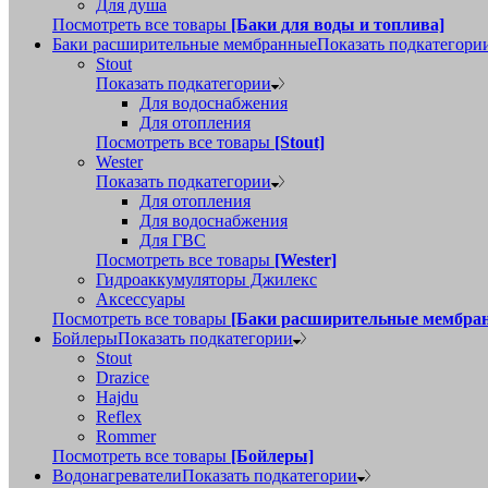
Для душа
Посмотреть все товары
[Баки для воды и топлива]
Баки расширительные мембранные
Показать подкатегори
Stout
Показать подкатегории
Для водоснабжения
Для отопления
Посмотреть все товары
[Stout]
Wester
Показать подкатегории
Для отопления
Для водоснабжения
Для ГВС
Посмотреть все товары
[Wester]
Гидроаккумуляторы Джилекс
Аксессуары
Посмотреть все товары
[Баки расширительные мембра
Бойлеры
Показать подкатегории
Stout
Drazice
Hajdu
Reflex
Rommer
Посмотреть все товары
[Бойлеры]
Водонагреватели
Показать подкатегории