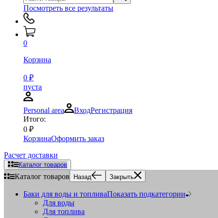
Посмотреть все результаты
0
Корзина
0
₽
пуста
Personal area
Вход
Регистрация
Итого:
0
₽
Корзина
Оформить заказ
Расчет доставки
Каталог товаров
Каталог товаров
Назад
Закрыть
Баки для воды и топлива
Показать подкатегории
Для воды
Для топлива