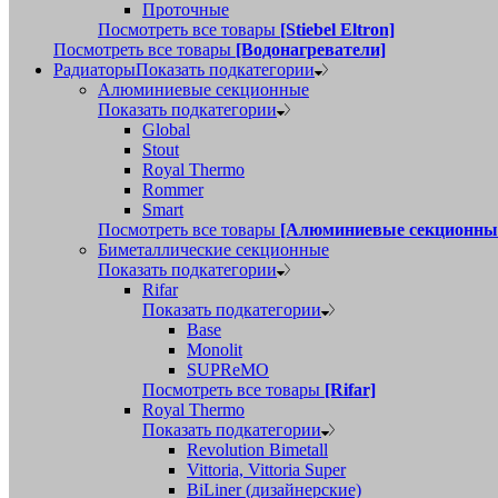
Проточные
Посмотреть все товары
[Stiebel Eltron]
Посмотреть все товары
[Водонагреватели]
Радиаторы
Показать подкатегории
Алюминиевые секционные
Показать подкатегории
Global
Stout
Royal Thermo
Rommer
Smart
Посмотреть все товары
[Алюминиевые секционны
Биметаллические секционные
Показать подкатегории
Rifar
Показать подкатегории
Base
Monolit
SUPReMO
Посмотреть все товары
[Rifar]
Royal Thermo
Показать подкатегории
Revolution Bimetall
Vittoria, Vittoria Super
BiLiner (дизайнерские)