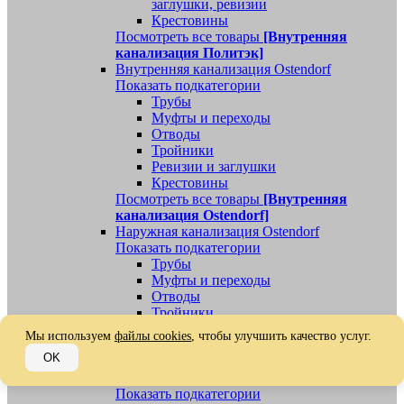
заглушки, ревизии
Крестовины
Посмотреть все товары
[Внутренняя
канализация Политэк]
Внутренняя канализация Ostendorf
Показать подкатегории
Трубы
Муфты и переходы
Отводы
Тройники
Ревизии и заглушки
Крестовины
Посмотреть все товары
[Внутренняя
канализация Ostendorf]
Наружная канализация Ostendorf
Показать подкатегории
Трубы
Муфты и переходы
Отводы
Тройники
Ревизии, заглушки, обратные клапаны
Мы используем
файлы cookies
, чтобы улучшить качество услуг.
Посмотреть все товары
[Наружная
OK
канализация Ostendorf]
Наружная канализация
Показать подкатегории