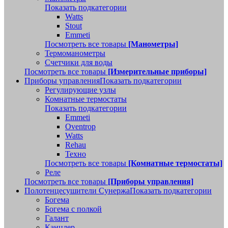
Показать подкатегории
Watts
Stout
Emmeti
Посмотреть все товары
[Манометры]
Термоманометры
Счетчики для воды
Посмотреть все товары
[Измерительные приборы]
Приборы управления
Показать подкатегории
Регулирующие узлы
Комнатные термостаты
Показать подкатегории
Emmeti
Oventrop
Watts
Rehau
Техно
Посмотреть все товары
[Комнатные термостаты]
Реле
Посмотреть все товары
[Приборы управления]
Полотенцесушители Сунержа
Показать подкатегории
Богема
Богема с полкой
Галант
Канцлер