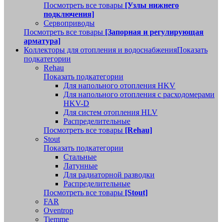
Посмотреть все товары
[Узлы нижнего
подключения]
Сервоприводы
Посмотреть все товары
[Запорная и регулирующая
арматура]
Коллекторы для отопления и водоснабжения
Показать
подкатегории
Rehau
Показать подкатегории
Для напольного отопления HKV
Для напольного отопления с расходомерами
HKV-D
Для систем отопления HLV
Распределительные
Посмотреть все товары
[Rehau]
Stout
Показать подкатегории
Стальные
Латунные
Для радиаторной разводки
Распределительные
Посмотреть все товары
[Stout]
FAR
Oventrop
Tiemme