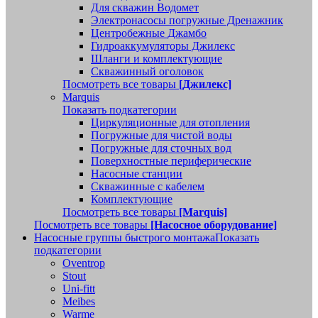
Для скважин Водомет
Электронасосы погружные Дренажник
Центробежные Джамбо
Гидроаккумуляторы Джилекс
Шланги и комплектующие
Скважинный оголовок
Посмотреть все товары
[Джилекс]
Marquis
Показать подкатегории
Циркуляционные для отопления
Погружные для чистой воды
Погружные для сточных вод
Поверхностные периферические
Насосные станции
Скважинные с кабелем
Комплектующие
Посмотреть все товары
[Marquis]
Посмотреть все товары
[Насосное оборудование]
Насосные группы быстрого монтажа
Показать
подкатегории
Oventrop
Stout
Uni-fitt
Meibes
Warme