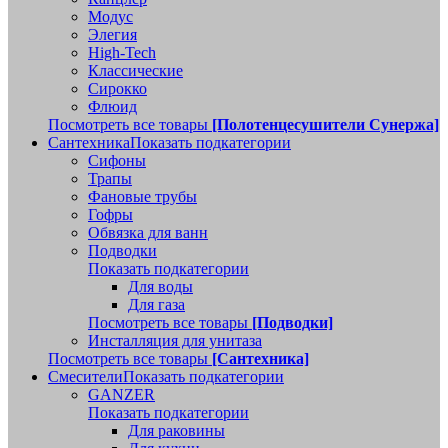
Модус
Элегия
High-Tech
Классические
Сирокко
Флюид
Посмотреть все товары
[Полотенцесушители Сунержа]
Сантехника
Показать подкатегории
Сифоны
Трапы
Фановые трубы
Гофры
Обвязка для ванн
Подводки
Показать подкатегории
Для воды
Для газа
Посмотреть все товары
[Подводки]
Инсталляция для унитаза
Посмотреть все товары
[Сантехника]
Смесители
Показать подкатегории
GANZER
Показать подкатегории
Для раковины