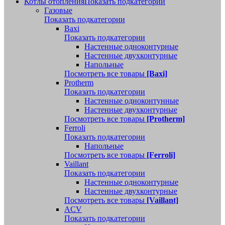
Котлы отопления
Показать подкатегории
Газовые
Показать подкатегории
Baxi
Показать подкатегории
Настенные одноконтурные
Настенные двухконтурные
Напольные
Посмотреть все товары
[Baxi]
Protherm
Показать подкатегории
Настенные одноконтунные
Настенные двухконтурные
Посмотреть все товары
[Protherm]
Ferroli
Показать подкатегории
Напольные
Посмотреть все товары
[Ferroli]
Vaillant
Показать подкатегории
Настенные одноконтурные
Настенные двухконтурные
Посмотреть все товары
[Vaillant]
ACV
Показать подкатегории