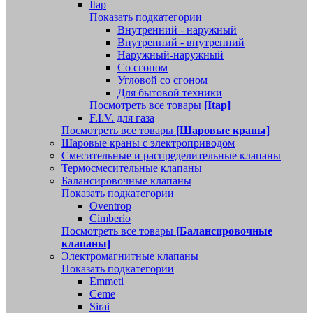
Itap
Показать подкатегории
Внутренний - наружный
Внутренний - внутренний
Наружный-наружный
Со сгоном
Угловой со сгоном
Для бытовой техники
Посмотреть все товары
[Itap]
F.I.V. для газа
Посмотреть все товары
[Шаровые краны]
Шаровые краны с электроприводом
Смесительные и распределительные клапаны
Термосмесительные клапаны
Балансировочные клапаны
Показать подкатегории
Oventrop
Cimberio
Посмотреть все товары
[Балансировочные
клапаны]
Электромагнитные клапаны
Показать подкатегории
Emmeti
Ceme
Sirai