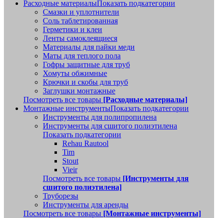
Расходные материалы
Показать подкатегории
Смазки и уплотнители
Соль таблетированная
Герметики и клеи
Ленты самоклеящиеся
Материалы для пайки меди
Маты для теплого пола
Гофры защитные для труб
Хомуты обжимные
Крючки и скобы для труб
Заглушки монтажные
Посмотреть все товары
[Расходные материалы]
Монтажные инструменты
Показать подкатегории
Инструменты для полипропилена
Инструменты для сшитого полиэтилена
Показать подкатегории
Rehau Rautool
Tim
Stout
Vieir
Посмотреть все товары
[Инструменты для
сшитого полиэтилена]
Труборезы
Инструменты для аренды
Посмотреть все товары
[Монтажные инструменты]