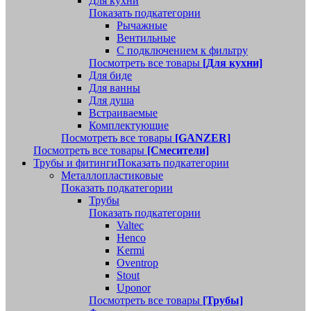
Для кухни
Показать подкатегории
Рычажные
Вентильные
С подключением к фильтру
Посмотреть все товары
[Для кухни]
Для биде
Для ванны
Для душа
Встраиваемые
Комплектующие
Посмотреть все товары
[GANZER]
Посмотреть все товары
[Смесители]
Трубы и фитинги
Показать подкатегории
Металлопластиковые
Показать подкатегории
Трубы
Показать подкатегории
Valtec
Henco
Kermi
Oventrop
Stout
Uponor
Посмотреть все товары
[Трубы]