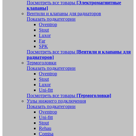
Посмотреть все товары
[Электромагнитные
клапаны]
Вентили и клапаны для радиаторов
Показать подкатегории
Oventrop
Stout
Luxor
Far
SPK
Посмотреть все товары
[Вентили и клапаны для
радиаторов]
Термоголовки
Показать подкатегории
Oventrop
Stout
Luxor
Uni-fitt
Посмотреть все товары
[Термоголовки]
Узлы нижнего подключения
Показать подкатегории
Oventrop
Uni-fitt
Stout
Rehau
Comisa