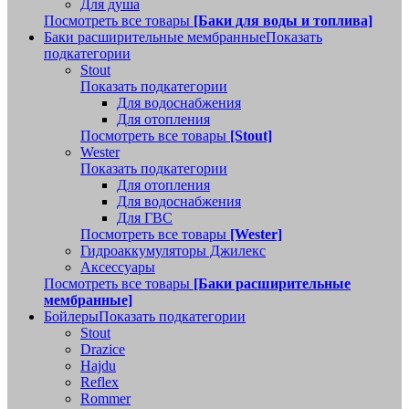
Для душа
Посмотреть все товары
[Баки для воды и топлива]
Баки расширительные мембранные
Показать
подкатегории
Stout
Показать подкатегории
Для водоснабжения
Для отопления
Посмотреть все товары
[Stout]
Wester
Показать подкатегории
Для отопления
Для водоснабжения
Для ГВС
Посмотреть все товары
[Wester]
Гидроаккумуляторы Джилекс
Аксессуары
Посмотреть все товары
[Баки расширительные
мембранные]
Бойлеры
Показать подкатегории
Stout
Drazice
Hajdu
Reflex
Rommer