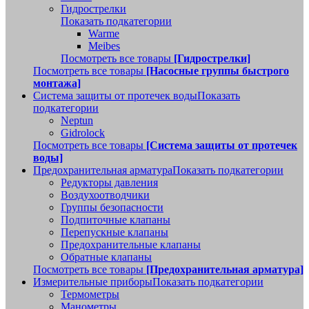
Гидрострелки
Показать подкатегории
Warme
Meibes
Посмотреть все товары
[Гидрострелки]
Посмотреть все товары
[Насосные группы быстрого
монтажа]
Система защиты от протечек воды
Показать
подкатегории
Neptun
Gidrolock
Посмотреть все товары
[Система защиты от протечек
воды]
Предохранительная арматура
Показать подкатегории
Редукторы давления
Воздухоотводчики
Группы безопасности
Подпиточные клапаны
Перепускные клапаны
Предохранительные клапаны
Обратные клапаны
Посмотреть все товары
[Предохранительная арматура]
Измерительные приборы
Показать подкатегории
Термометры
Манометры