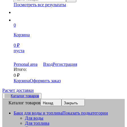
Посмотреть все результаты
0
Корзина
0
₽
пуста
Personal area
Вход
Регистрация
Итого:
0
₽
Корзина
Оформить заказ
Расчет доставки
Каталог товаров
Каталог товаров
Назад
Закрыть
Баки для воды и топлива
Показать подкатегории
Для воды
Для топлива