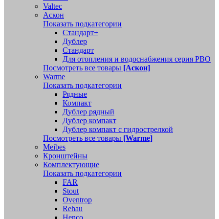
Valtec
Аскон
Показать подкатегории
Стандарт+
Дублер
Стандарт
Для отопления и водоснабжения серия РВО
Посмотреть все товары
[Аскон]
Warme
Показать подкатегории
Рядные
Компакт
Дублер рядный
Дублер компакт
Дублер компакт с гидрострелкой
Посмотреть все товары
[Warme]
Meibes
Кронштейны
Комплектующие
Показать подкатегории
FAR
Stout
Oventrop
Rehau
Henco