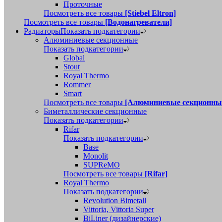
Проточные
Посмотреть все товары
[Stiebel Eltron]
Посмотреть все товары
[Водонагреватели]
Радиаторы
Показать подкатегории
Алюминиевые секционные
Показать подкатегории
Global
Stout
Royal Thermo
Rommer
Smart
Посмотреть все товары
[Алюминиевые секционны
Биметаллические секционные
Показать подкатегории
Rifar
Показать подкатегории
Base
Monolit
SUPReMO
Посмотреть все товары
[Rifar]
Royal Thermo
Показать подкатегории
Revolution Bimetall
Vittoria, Vittoria Super
BiLiner (дизайнерские)