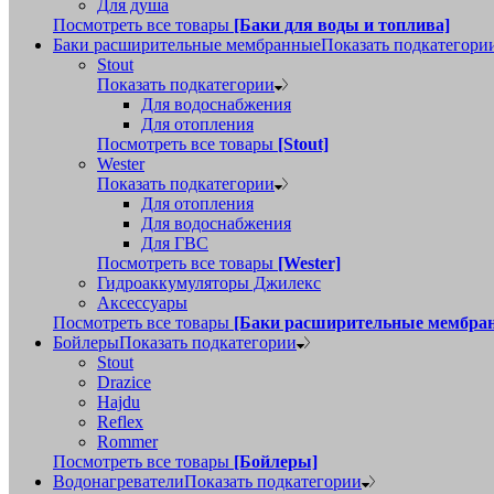
Для душа
Посмотреть все товары
[Баки для воды и топлива]
Баки расширительные мембранные
Показать подкатегори
Stout
Показать подкатегории
Для водоснабжения
Для отопления
Посмотреть все товары
[Stout]
Wester
Показать подкатегории
Для отопления
Для водоснабжения
Для ГВС
Посмотреть все товары
[Wester]
Гидроаккумуляторы Джилекс
Аксессуары
Посмотреть все товары
[Баки расширительные мембра
Бойлеры
Показать подкатегории
Stout
Drazice
Hajdu
Reflex
Rommer
Посмотреть все товары
[Бойлеры]
Водонагреватели
Показать подкатегории