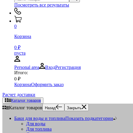
Посмотреть все результаты
0
Корзина
0
₽
пуста
Personal area
Вход
Регистрация
Итого:
0
₽
Корзина
Оформить заказ
Расчет доставки
Каталог товаров
Каталог товаров
Назад
Закрыть
Баки для воды и топлива
Показать подкатегории
Для воды
Для топлива