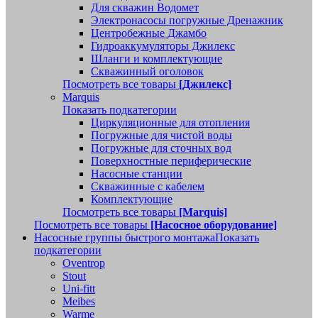
Для скважин Водомет
Электронасосы погружные Дренажник
Центробежные Джамбо
Гидроаккумуляторы Джилекс
Шланги и комплектующие
Скважинный оголовок
Посмотреть все товары
[Джилекс]
Marquis
Показать подкатегории
Циркуляционные для отопления
Погружные для чистой воды
Погружные для сточных вод
Поверхностные периферические
Насосные станции
Скважинные с кабелем
Комплектующие
Посмотреть все товары
[Marquis]
Посмотреть все товары
[Насосное оборудование]
Насосные группы быстрого монтажа
Показать
подкатегории
Oventrop
Stout
Uni-fitt
Meibes
Warme