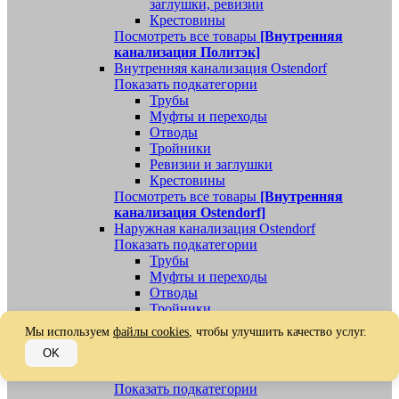
заглушки, ревизии
Крестовины
Посмотреть все товары
[Внутренняя
канализация Политэк]
Внутренняя канализация Ostendorf
Показать подкатегории
Трубы
Муфты и переходы
Отводы
Тройники
Ревизии и заглушки
Крестовины
Посмотреть все товары
[Внутренняя
канализация Ostendorf]
Наружная канализация Ostendorf
Показать подкатегории
Трубы
Муфты и переходы
Отводы
Тройники
Ревизии, заглушки, обратные клапаны
Мы используем
файлы cookies
, чтобы улучшить качество услуг.
Посмотреть все товары
[Наружная
OK
канализация Ostendorf]
Наружная канализация
Показать подкатегории