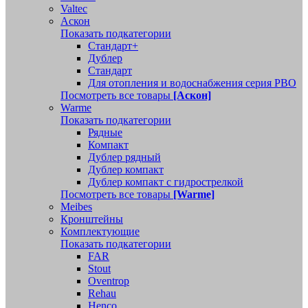
Valtec
Аскон
Показать подкатегории
Стандарт+
Дублер
Стандарт
Для отопления и водоснабжения серия РВО
Посмотреть все товары
[Аскон]
Warme
Показать подкатегории
Рядные
Компакт
Дублер рядный
Дублер компакт
Дублер компакт с гидрострелкой
Посмотреть все товары
[Warme]
Meibes
Кронштейны
Комплектующие
Показать подкатегории
FAR
Stout
Oventrop
Rehau
Henco