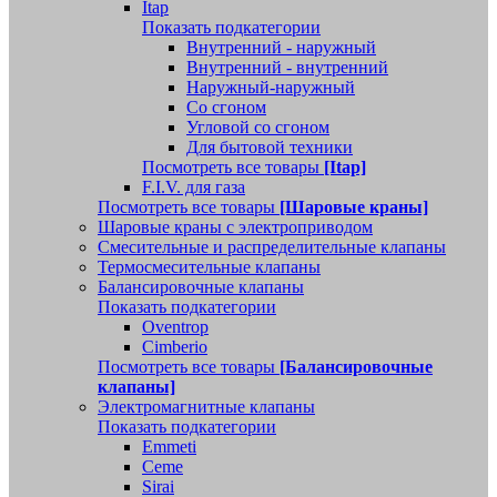
Itap
Показать подкатегории
Внутренний - наружный
Внутренний - внутренний
Наружный-наружный
Со сгоном
Угловой со сгоном
Для бытовой техники
Посмотреть все товары
[Itap]
F.I.V. для газа
Посмотреть все товары
[Шаровые краны]
Шаровые краны с электроприводом
Смесительные и распределительные клапаны
Термосмесительные клапаны
Балансировочные клапаны
Показать подкатегории
Oventrop
Cimberio
Посмотреть все товары
[Балансировочные
клапаны]
Электромагнитные клапаны
Показать подкатегории
Emmeti
Ceme
Sirai