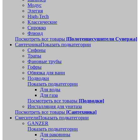
Модус
Элегия
High-Tech
Классические
Сирокко
Флюид
Посмотреть все товары
[Полотенцесушители Сунержа]
Сантехника
Показать подкатегории
Сифоны
Трапы
Фановые трубы
Гофры
Обвязка для ванн
Подводки
Показать подкатегории
Для воды
Для газа
Посмотреть все товары
[Подводки]
Инсталляция для унитаза
Посмотреть все товары
[Сантехника]
Смесители
Показать подкатегории
GANZER
Показать подкатегории
Для раковины