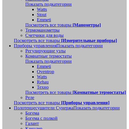
Показать подкатегории
Watts
Stout
Emmeti
Посмотреть все товары
[Манометры]
Термоманометры
Счетчики для воды
Посмотреть все товары
[Измерительные приборы]
Приборы управления
Показать подкатегории
Регулирующие узлы
Комнатные термостаты
Показать подкатегории
Emmeti
Oventrop
Watts
Rehau
Техно
Посмотреть все товары
[Комнатные термостаты]
Реле
Посмотреть все товары
[Приборы управления]
Полотенцесушители Сунержа
Показать подкатегории
Богема
Богема с полкой
Галант
Канцлер