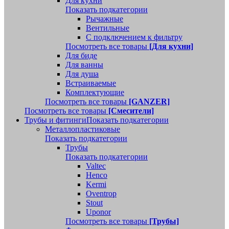
Для кухни
Показать подкатегории
Рычажные
Вентильные
С подключением к фильтру
Посмотреть все товары
[Для кухни]
Для биде
Для ванны
Для душа
Встраиваемые
Комплектующие
Посмотреть все товары
[GANZER]
Посмотреть все товары
[Смесители]
Трубы и фитинги
Показать подкатегории
Металлопластиковые
Показать подкатегории
Трубы
Показать подкатегории
Valtec
Henco
Kermi
Oventrop
Stout
Uponor
Посмотреть все товары
[Трубы]