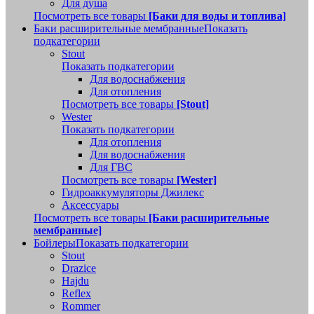
Для душа
Посмотреть все товары
[Баки для воды и топлива]
Баки расширительные мембранные
Показать
подкатегории
Stout
Показать подкатегории
Для водоснабжения
Для отопления
Посмотреть все товары
[Stout]
Wester
Показать подкатегории
Для отопления
Для водоснабжения
Для ГВС
Посмотреть все товары
[Wester]
Гидроаккумуляторы Джилекс
Аксессуары
Посмотреть все товары
[Баки расширительные
мембранные]
Бойлеры
Показать подкатегории
Stout
Drazice
Hajdu
Reflex
Rommer