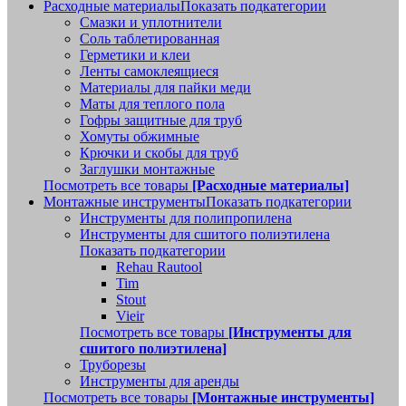
Расходные материалы
Показать подкатегории
Смазки и уплотнители
Соль таблетированная
Герметики и клеи
Ленты самоклеящиеся
Материалы для пайки меди
Маты для теплого пола
Гофры защитные для труб
Хомуты обжимные
Крючки и скобы для труб
Заглушки монтажные
Посмотреть все товары
[Расходные материалы]
Монтажные инструменты
Показать подкатегории
Инструменты для полипропилена
Инструменты для сшитого полиэтилена
Показать подкатегории
Rehau Rautool
Tim
Stout
Vieir
Посмотреть все товары
[Инструменты для
сшитого полиэтилена]
Труборезы
Инструменты для аренды
Посмотреть все товары
[Монтажные инструменты]