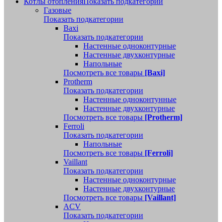
Котлы отопления
Показать подкатегории
Газовые
Показать подкатегории
Baxi
Показать подкатегории
Настенные одноконтурные
Настенные двухконтурные
Напольные
Посмотреть все товары
[Baxi]
Protherm
Показать подкатегории
Настенные одноконтунные
Настенные двухконтурные
Посмотреть все товары
[Protherm]
Ferroli
Показать подкатегории
Напольные
Посмотреть все товары
[Ferroli]
Vaillant
Показать подкатегории
Настенные одноконтурные
Настенные двухконтурные
Посмотреть все товары
[Vaillant]
ACV
Показать подкатегории