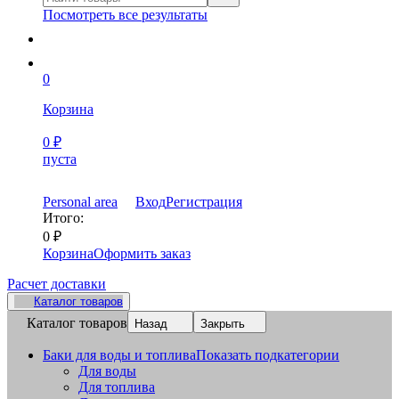
Посмотреть все результаты
0
Корзина
0
₽
пуста
Personal area
Вход
Регистрация
Итого:
0
₽
Корзина
Оформить заказ
Расчет доставки
Каталог товаров
Каталог товаров
Назад
Закрыть
Баки для воды и топлива
Показать подкатегории
Для воды
Для топлива