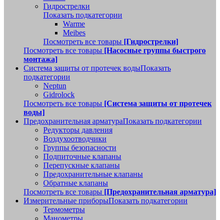
Гидрострелки
Показать подкатегории
Warme
Meibes
Посмотреть все товары
[Гидрострелки]
Посмотреть все товары
[Насосные группы быстрого
монтажа]
Система защиты от протечек воды
Показать
подкатегории
Neptun
Gidrolock
Посмотреть все товары
[Система защиты от протечек
воды]
Предохранительная арматура
Показать подкатегории
Редукторы давления
Воздухоотводчики
Группы безопасности
Подпиточные клапаны
Перепускные клапаны
Предохранительные клапаны
Обратные клапаны
Посмотреть все товары
[Предохранительная арматура]
Измерительные приборы
Показать подкатегории
Термометры
Манометры