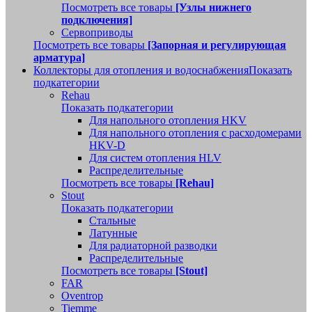
Посмотреть все товары
[Узлы нижнего
подключения]
Сервоприводы
Посмотреть все товары
[Запорная и регулирующая
арматура]
Коллекторы для отопления и водоснабжения
Показать
подкатегории
Rehau
Показать подкатегории
Для напольного отопления HKV
Для напольного отопления с расходомерами
HKV-D
Для систем отопления HLV
Распределительные
Посмотреть все товары
[Rehau]
Stout
Показать подкатегории
Стальные
Латунные
Для радиаторной разводки
Распределительные
Посмотреть все товары
[Stout]
FAR
Oventrop
Tiemme