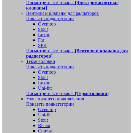
Посмотреть все товары
[Электромагнитные
клапаны]
Вентили и клапаны для радиаторов
Показать подкатегории
Oventrop
Stout
Luxor
Far
SPK
Посмотреть все товары
[Вентили и клапаны для
радиаторов]
Термоголовки
Показать подкатегории
Oventrop
Stout
Luxor
Uni-fitt
Посмотреть все товары
[Термоголовки]
Узлы нижнего подключения
Показать подкатегории
Oventrop
Uni-fitt
Stout
Rehau
Comisa