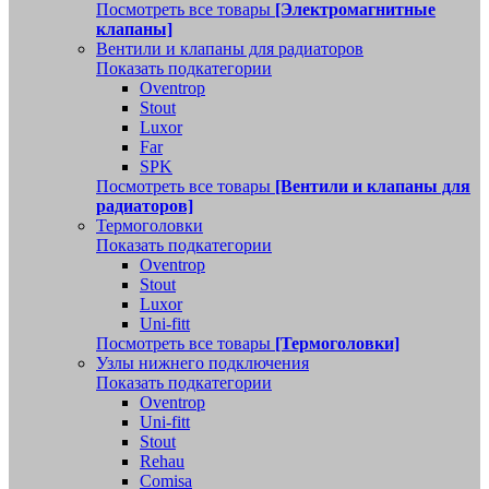
Посмотреть все товары
[Электромагнитные
клапаны]
Вентили и клапаны для радиаторов
Показать подкатегории
Oventrop
Stout
Luxor
Far
SPK
Посмотреть все товары
[Вентили и клапаны для
радиаторов]
Термоголовки
Показать подкатегории
Oventrop
Stout
Luxor
Uni-fitt
Посмотреть все товары
[Термоголовки]
Узлы нижнего подключения
Показать подкатегории
Oventrop
Uni-fitt
Stout
Rehau
Comisa