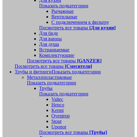
Для кухни
Показать подкатегории
Рычажные
Вентильные
С подключением к фильтру
Посмотреть все товары
[Для кухни]
Для биде
Для ванны
Для душа
Встраиваемые
Комплектующие
Посмотреть все товары
[GANZER]
Посмотреть все товары
[Смесители]
Трубы и фитинги
Показать подкатегории
Металлопластиковые
Показать подкатегории
Трубы
Показать подкатегории
Valtec
Henco
Kermi
Oventrop
Stout
Uponor
Посмотреть все товары
[Трубы]