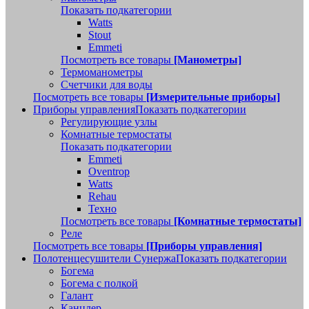
Показать подкатегории
Watts
Stout
Emmeti
Посмотреть все товары
[Манометры]
Термоманометры
Счетчики для воды
Посмотреть все товары
[Измерительные приборы]
Приборы управления
Показать подкатегории
Регулирующие узлы
Комнатные термостаты
Показать подкатегории
Emmeti
Oventrop
Watts
Rehau
Техно
Посмотреть все товары
[Комнатные термостаты]
Реле
Посмотреть все товары
[Приборы управления]
Полотенцесушители Сунержа
Показать подкатегории
Богема
Богема с полкой
Галант
Канцлер