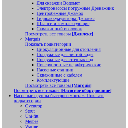
Для скважин Водомет
Электронасосы погружные Дренажник
Центробежные Джамбо
Гидроаккумуляторы Джилекс
Шланги и комплектующие
Скважинный оголовок
Посмотреть все товары
[Джилекс]
Marquis
Показать подкатегории
Циркуляционные для отопления
Погружные для чистой воды
Погружные для сточных вод
Поверхностные периферические
Насосные станции
Скважинные с кабелем
Комплектующие
Посмотреть все товары
[Marquis]
Посмотреть все товары
[Насосное оборудование]
Насосные группы быстрого монтажа
Показать
подкатегории
Oventrop
Stout
Uni-fitt
Meibes
Warme