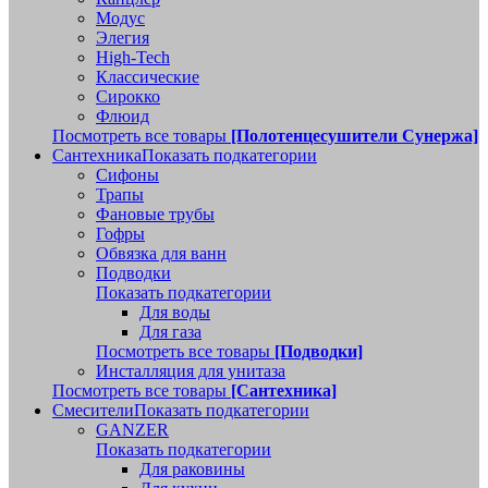
Модус
Элегия
High-Tech
Классические
Сирокко
Флюид
Посмотреть все товары
[Полотенцесушители Сунержа]
Сантехника
Показать подкатегории
Сифоны
Трапы
Фановые трубы
Гофры
Обвязка для ванн
Подводки
Показать подкатегории
Для воды
Для газа
Посмотреть все товары
[Подводки]
Инсталляция для унитаза
Посмотреть все товары
[Сантехника]
Смесители
Показать подкатегории
GANZER
Показать подкатегории
Для раковины