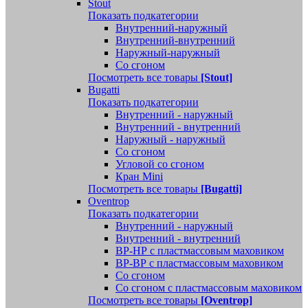
Stout
Показать подкатегории
Внутренний-наружный
Внутренний-внутренний
Наружный-наружный
Со сгоном
Посмотреть все товары
[Stout]
Bugatti
Показать подкатегории
Внутренний - наружный
Внутренний - внутренний
Наружный - наружный
Со сгоном
Угловой со сгоном
Кран Mini
Посмотреть все товары
[Bugatti]
Oventrop
Показать подкатегории
Внутренний - наружный
Внутренний - внутренний
ВР-НР с пластмассовым маховиком
ВР-ВР с пластмассовым маховиком
Со сгоном
Со сгоном с пластмассовым маховиком
Посмотреть все товары
[Oventrop]