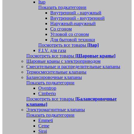
Itap
Показать подкатегории
Внутренний - наружный
Внутренний - внутренний
Наружный-наружный
Со сгоном
Угловой со сгоном
Для бытовой техники
Посмотреть все товары
[Itap]
F.I.V. для газа
Посмотреть все товары
[Шаровые краны]
Шаровые краны с электроприводом
Смесительные и распределительные клапаны
Термосмесительные клапаны
Балансировочные клапаны
Показать подкатегории
Oventrop
Cimberio
Посмотреть все товары
[Балансировочные
клапаны]
Электромагнитные клапаны
Показать подкатегории
Emmeti
Ceme
Sirai