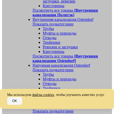
заглушки, ревизии
Крестовины
Посмотреть все товары
[Внутренняя
канализация Политэк]
Внутренняя канализация Ostendorf
Показать подкатегории
Трубы
Муфты и переходы
Отводы
Тройники
Ревизии и заглушки
Крестовины
Посмотреть все товары
[Внутренняя
канализация Ostendorf]
Наружная канализация Ostendorf
Показать подкатегории
Трубы
Муфты и переходы
Отводы
Тройники
Ревизии, заглушки, обратные клапаны
Мы используем
файлы cookies
, чтобы улучшить качество услуг.
Посмотреть все товары
[Наружная
OK
канализация Ostendorf]
Наружная канализация
Показать подкатегории