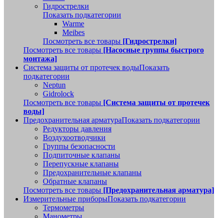
Гидрострелки
Показать подкатегории
Warme
Meibes
Посмотреть все товары
[Гидрострелки]
Посмотреть все товары
[Насосные группы быстрого
монтажа]
Система защиты от протечек воды
Показать
подкатегории
Neptun
Gidrolock
Посмотреть все товары
[Система защиты от протечек
воды]
Предохранительная арматура
Показать подкатегории
Редукторы давления
Воздухоотводчики
Группы безопасности
Подпиточные клапаны
Перепускные клапаны
Предохранительные клапаны
Обратные клапаны
Посмотреть все товары
[Предохранительная арматура]
Измерительные приборы
Показать подкатегории
Термометры
Манометры