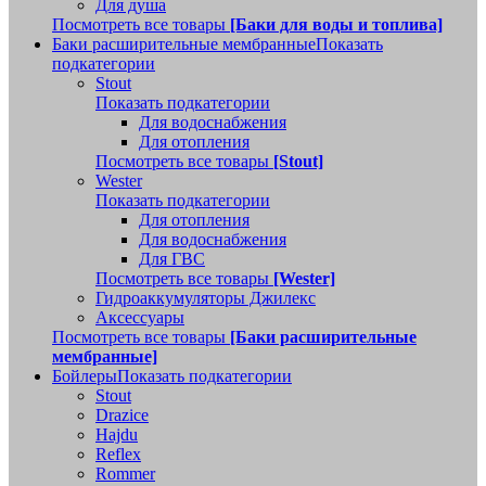
Для душа
Посмотреть все товары
[Баки для воды и топлива]
Баки расширительные мембранные
Показать
подкатегории
Stout
Показать подкатегории
Для водоснабжения
Для отопления
Посмотреть все товары
[Stout]
Wester
Показать подкатегории
Для отопления
Для водоснабжения
Для ГВС
Посмотреть все товары
[Wester]
Гидроаккумуляторы Джилекс
Аксессуары
Посмотреть все товары
[Баки расширительные
мембранные]
Бойлеры
Показать подкатегории
Stout
Drazice
Hajdu
Reflex
Rommer