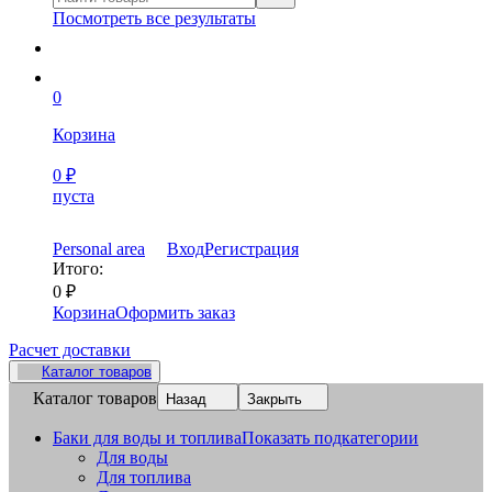
Посмотреть все результаты
0
Корзина
0
₽
пуста
Personal area
Вход
Регистрация
Итого:
0
₽
Корзина
Оформить заказ
Расчет доставки
Каталог товаров
Каталог товаров
Назад
Закрыть
Баки для воды и топлива
Показать подкатегории
Для воды
Для топлива