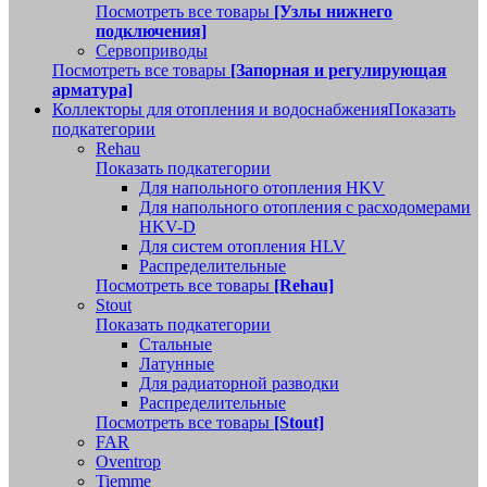
Посмотреть все товары
[Узлы нижнего
подключения]
Сервоприводы
Посмотреть все товары
[Запорная и регулирующая
арматура]
Коллекторы для отопления и водоснабжения
Показать
подкатегории
Rehau
Показать подкатегории
Для напольного отопления HKV
Для напольного отопления с расходомерами
HKV-D
Для систем отопления HLV
Распределительные
Посмотреть все товары
[Rehau]
Stout
Показать подкатегории
Стальные
Латунные
Для радиаторной разводки
Распределительные
Посмотреть все товары
[Stout]
FAR
Oventrop
Tiemme