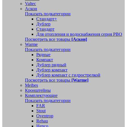
Valtec
Аскон
Показать подкатегории
Стандарт+
Дублер
Стандарт
Для отопления и водоснабжения серия РВО
Посмотреть все товары
[Аскон]
Warme
Показать подкатегории
Рядные
Компакт
Дублер рядный
Дублер компакт
Дублер компакт с гидрострелкой
Посмотреть все товары
[Warme]
Meibes
Кронштейны
Комплектующие
Показать подкатегории
FAR
Stout
Oventrop
Rehau
Henco