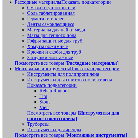
Расходные материалы
Показать подкатегории
Смазки и уплотнители
Соль таблетированная
Герметики и клеи
Ленты самоклеящиеся
Материалы для пайки меди
Маты для теплого пола
Гофры защитные для труб
Хомуты обжимные
Крючки и скобы для труб
Заглушки монтажные
Посмотреть все товары
[Расходные материалы]
Монтажные инструменты
Показать подкатегории
Инструменты для полипропилена
Инструменты для сшитого полиэтилена
Показать подкатегории
Rehau Rautool
Tim
Stout
Vieir
Посмотреть все товары
[Инструменты для
сшитого полиэтилена]
Труборезы
Инструменты для аренды
Посмотреть все товары
[Монтажные инструменты]