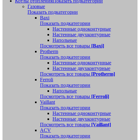
Котлы отопления
Показать подкатегории
Газовые
Показать подкатегории
Baxi
Показать подкатегории
Настенные одноконтурные
Настенные двухконтурные
Напольные
Посмотреть все товары
[Baxi]
Protherm
Показать подкатегории
Настенные одноконтунные
Настенные двухконтурные
Посмотреть все товары
[Protherm]
Ferroli
Показать подкатегории
Напольные
Посмотреть все товары
[Ferroli]
Vaillant
Показать подкатегории
Настенные одноконтурные
Настенные двухконтурные
Посмотреть все товары
[Vaillant]
ACV
Показать подкатегории