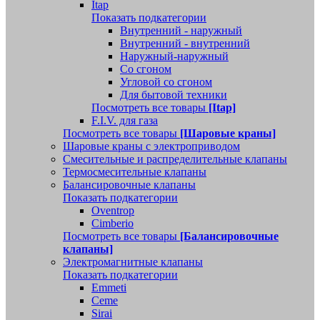
Itap
Показать подкатегории
Внутренний - наружный
Внутренний - внутренний
Наружный-наружный
Со сгоном
Угловой со сгоном
Для бытовой техники
Посмотреть все товары
[Itap]
F.I.V. для газа
Посмотреть все товары
[Шаровые краны]
Шаровые краны с электроприводом
Смесительные и распределительные клапаны
Термосмесительные клапаны
Балансировочные клапаны
Показать подкатегории
Oventrop
Cimberio
Посмотреть все товары
[Балансировочные
клапаны]
Электромагнитные клапаны
Показать подкатегории
Emmeti
Ceme
Sirai