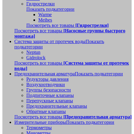
Гидрострелки
Показать подкатегории
Warme
Meibes
Посмотреть все товары
[Гидрострелки]
Посмотреть все товары
[Насосные группы быстрого
монтажа]
Система защиты от протечек воды
Показать
подкатегории
Neptun
Gidrolock
Посмотреть все товары
[Система защиты от протечек
воды]
Предохранительная арматура
Показать подкатегории
Редукторы давления
Воздухоотводчики
Группы безопасности
Подпиточные клапаны
Перепускные клапаны
Предохранительные клапаны
Обратные клапаны
Посмотреть все товары
[Предохранительная арматура]
Измерительные приборы
Показать подкатегории
Термометры
Манометры