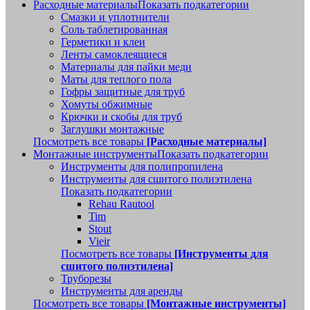
Расходные материалы
Показать подкатегории
Смазки и уплотнители
Соль таблетированная
Герметики и клеи
Ленты самоклеящиеся
Материалы для пайки меди
Маты для теплого пола
Гофры защитные для труб
Хомуты обжимные
Крючки и скобы для труб
Заглушки монтажные
Посмотреть все товары
[Расходные материалы]
Монтажные инструменты
Показать подкатегории
Инструменты для полипропилена
Инструменты для сшитого полиэтилена
Показать подкатегории
Rehau Rautool
Tim
Stout
Vieir
Посмотреть все товары
[Инструменты для
сшитого полиэтилена]
Труборезы
Инструменты для аренды
Посмотреть все товары
[Монтажные инструменты]