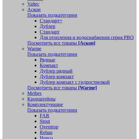
Valtec
Аскон
Показать подкатегории
Стандарт+
Дублер
Стандарт
Для отопления и водоснабжения серия РВО
Посмотреть все товары
[Аскон]
Warme
Показать подкатегории
Рядные
Компакт
Дублер рядный
Дублер компакт
Дублер компакт с гидрострелкой
Посмотреть все товары
[Warme]
Meibes
Кронштейны
Комплектующие
Показать подкатегории
FAR
Stout
Oventrop
Rehau
Henco