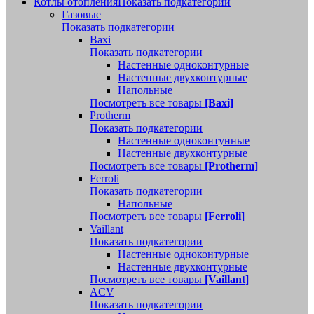
Котлы отопления
Показать подкатегории
Газовые
Показать подкатегории
Baxi
Показать подкатегории
Настенные одноконтурные
Настенные двухконтурные
Напольные
Посмотреть все товары
[Baxi]
Protherm
Показать подкатегории
Настенные одноконтунные
Настенные двухконтурные
Посмотреть все товары
[Protherm]
Ferroli
Показать подкатегории
Напольные
Посмотреть все товары
[Ferroli]
Vaillant
Показать подкатегории
Настенные одноконтурные
Настенные двухконтурные
Посмотреть все товары
[Vaillant]
ACV
Показать подкатегории