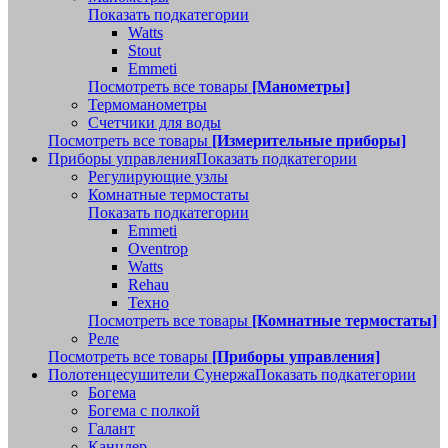
Показать подкатегории
Watts
Stout
Emmeti
Посмотреть все товары
[Манометры]
Термоманометры
Счетчики для воды
Посмотреть все товары
[Измерительные приборы]
Приборы управления
Показать подкатегории
Регулирующие узлы
Комнатные термостаты
Показать подкатегории
Emmeti
Oventrop
Watts
Rehau
Техно
Посмотреть все товары
[Комнатные термостаты]
Реле
Посмотреть все товары
[Приборы управления]
Полотенцесушители Сунержа
Показать подкатегории
Богема
Богема с полкой
Галант
Канцлер