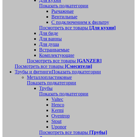
Для кухни
Показать подкатегории
Рычажные
Вентильные
С подключением к фильтру
Посмотреть все товары
[Для кухни]
Для биде
Для ванны
Для душа
Встраиваемые
Комплектующие
Посмотреть все товары
[GANZER]
Посмотреть все товары
[Смесители]
Трубы и фитинги
Показать подкатегории
Металлопластиковые
Показать подкатегории
Трубы
Показать подкатегории
Valtec
Henco
Kermi
Oventrop
Stout
Uponor
Посмотреть все товары
[Трубы]