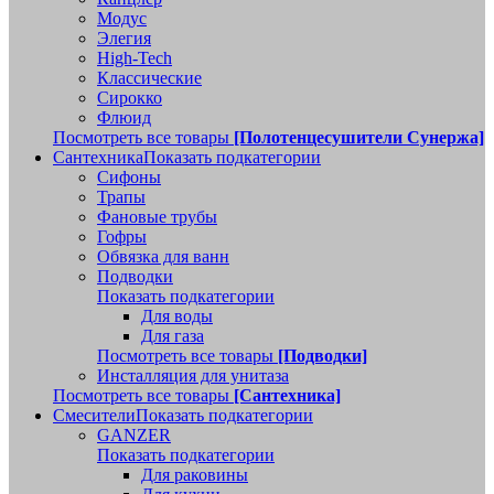
Модус
Элегия
High-Tech
Классические
Сирокко
Флюид
Посмотреть все товары
[Полотенцесушители Сунержа]
Сантехника
Показать подкатегории
Сифоны
Трапы
Фановые трубы
Гофры
Обвязка для ванн
Подводки
Показать подкатегории
Для воды
Для газа
Посмотреть все товары
[Подводки]
Инсталляция для унитаза
Посмотреть все товары
[Сантехника]
Смесители
Показать подкатегории
GANZER
Показать подкатегории
Для раковины