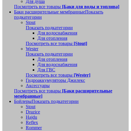
Для душа
Посмотреть все товары
[Баки для воды и топлива]
Баки расширительные мембранные
Показать
подкатегории
Stout
Показать подкатегории
Для водоснабжения
Для отопления
Посмотреть все товары
[Stout]
Wester
Показать подкатегории
Для отопления
Для водоснабжения
Для ГВС
Посмотреть все товары
[Wester]
Гидроаккумуляторы Джилекс
Аксессуары
Посмотреть все товары
[Баки расширительные
мембранные]
Бойлеры
Показать подкатегории
Stout
Drazice
Hajdu
Reflex
Rommer