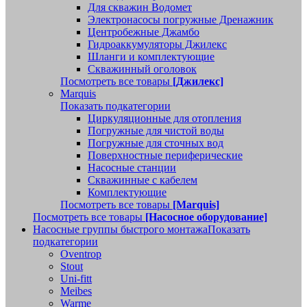
Для скважин Водомет
Электронасосы погружные Дренажник
Центробежные Джамбо
Гидроаккумуляторы Джилекс
Шланги и комплектующие
Скважинный оголовок
Посмотреть все товары
[Джилекс]
Marquis
Показать подкатегории
Циркуляционные для отопления
Погружные для чистой воды
Погружные для сточных вод
Поверхностные периферические
Насосные станции
Скважинные с кабелем
Комплектующие
Посмотреть все товары
[Marquis]
Посмотреть все товары
[Насосное оборудование]
Насосные группы быстрого монтажа
Показать
подкатегории
Oventrop
Stout
Uni-fitt
Meibes
Warme