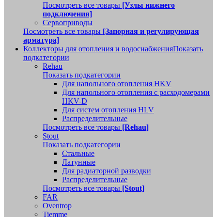
Посмотреть все товары
[Узлы нижнего
подключения]
Сервоприводы
Посмотреть все товары
[Запорная и регулирующая
арматура]
Коллекторы для отопления и водоснабжения
Показать
подкатегории
Rehau
Показать подкатегории
Для напольного отопления HKV
Для напольного отопления с расходомерами
HKV-D
Для систем отопления HLV
Распределительные
Посмотреть все товары
[Rehau]
Stout
Показать подкатегории
Стальные
Латунные
Для радиаторной разводки
Распределительные
Посмотреть все товары
[Stout]
FAR
Oventrop
Tiemme