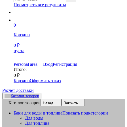
Посмотреть все результаты
0
Корзина
0
₽
пуста
Personal area
Вход
Регистрация
Итого:
0
₽
Корзина
Оформить заказ
Расчет доставки
Каталог товаров
Каталог товаров
Назад
Закрыть
Баки для воды и топлива
Показать подкатегории
Для воды
Для топлива