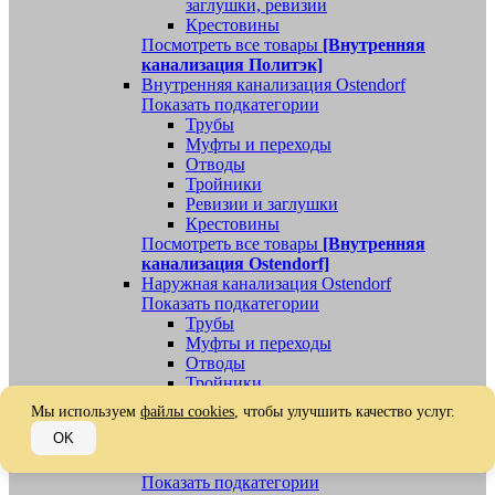
заглушки, ревизии
Крестовины
Посмотреть все товары
[Внутренняя
канализация Политэк]
Внутренняя канализация Ostendorf
Показать подкатегории
Трубы
Муфты и переходы
Отводы
Тройники
Ревизии и заглушки
Крестовины
Посмотреть все товары
[Внутренняя
канализация Ostendorf]
Наружная канализация Ostendorf
Показать подкатегории
Трубы
Муфты и переходы
Отводы
Тройники
Ревизии, заглушки, обратные клапаны
Мы используем
файлы cookies
, чтобы улучшить качество услуг.
Посмотреть все товары
[Наружная
OK
канализация Ostendorf]
Наружная канализация
Показать подкатегории