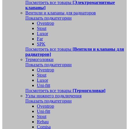
Посмотреть все товары
[Электромагнитные
клапаны]
Вентили и клапаны для радиаторов
Показать подкатегории
Oventrop
Stout
Luxor
Far
SPK
Посмотреть все товары
[Вентили и клапаны для
радиаторов]
Термоголовки
Показать подкатегории
Oventrop
Stout
Luxor
Uni-fitt
Посмотреть все товары
[Термоголовки]
Узлы нижнего подключения
Показать подкатегории
Oventrop
Uni-fitt
Stout
Rehau
Comisa