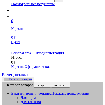
Посмотреть все результаты
0
Корзина
0
₽
пуста
Personal area
Вход
Регистрация
Итого:
0
₽
Корзина
Оформить заказ
Расчет доставки
Каталог товаров
Каталог товаров
Назад
Закрыть
Баки для воды и топлива
Показать подкатегории
Для воды
Для топлива