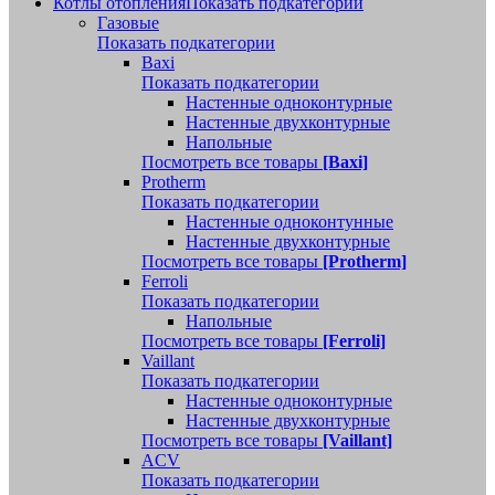
Котлы отопления
Показать подкатегории
Газовые
Показать подкатегории
Baxi
Показать подкатегории
Настенные одноконтурные
Настенные двухконтурные
Напольные
Посмотреть все товары
[Baxi]
Protherm
Показать подкатегории
Настенные одноконтунные
Настенные двухконтурные
Посмотреть все товары
[Protherm]
Ferroli
Показать подкатегории
Напольные
Посмотреть все товары
[Ferroli]
Vaillant
Показать подкатегории
Настенные одноконтурные
Настенные двухконтурные
Посмотреть все товары
[Vaillant]
ACV
Показать подкатегории