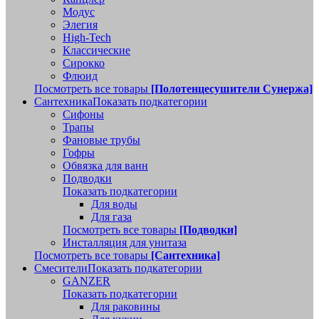
Модус
Элегия
High-Tech
Классические
Сирокко
Флюид
Посмотреть все товары
[Полотенцесушители Сунержа]
Сантехника
Показать подкатегории
Сифоны
Трапы
Фановые трубы
Гофры
Обвязка для ванн
Подводки
Показать подкатегории
Для воды
Для газа
Посмотреть все товары
[Подводки]
Инсталляция для унитаза
Посмотреть все товары
[Сантехника]
Смесители
Показать подкатегории
GANZER
Показать подкатегории
Для раковины