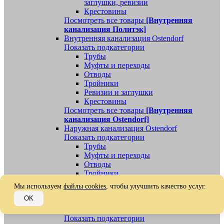
заглушки, ревизии
Крестовины
Посмотреть все товары
[Внутренняя
канализация Политэк]
Внутренняя канализация Ostendorf
Показать подкатегории
Трубы
Муфты и переходы
Отводы
Тройники
Ревизии и заглушки
Крестовины
Посмотреть все товары
[Внутренняя
канализация Ostendorf]
Наружная канализация Ostendorf
Показать подкатегории
Трубы
Муфты и переходы
Отводы
Тройники
Ревизии, заглушки, обратные клапаны
Мы используем
файлы cookies
, чтобы улучшить качество услуг.
Посмотреть все товары
[Наружная
OK
канализация Ostendorf]
Наружная канализация
Показать подкатегории