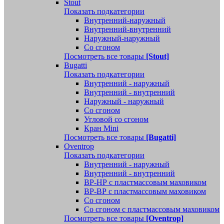
Stout
Показать подкатегории
Внутренний-наружный
Внутренний-внутренний
Наружный-наружный
Со сгоном
Посмотреть все товары
[Stout]
Bugatti
Показать подкатегории
Внутренний - наружный
Внутренний - внутренний
Наружный - наружный
Со сгоном
Угловой со сгоном
Кран Mini
Посмотреть все товары
[Bugatti]
Oventrop
Показать подкатегории
Внутренний - наружный
Внутренний - внутренний
ВР-НР с пластмассовым маховиком
ВР-ВР с пластмассовым маховиком
Со сгоном
Со сгоном с пластмассовым маховиком
Посмотреть все товары
[Oventrop]