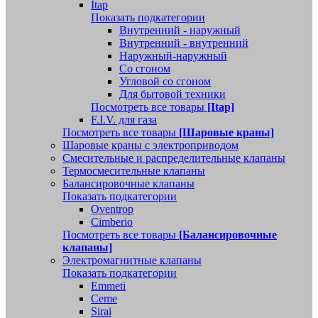
Itap
Показать подкатегории
Внутренний - наружный
Внутренний - внутренний
Наружный-наружный
Со сгоном
Угловой со сгоном
Для бытовой техники
Посмотреть все товары
[Itap]
F.I.V. для газа
Посмотреть все товары
[Шаровые краны]
Шаровые краны с электроприводом
Смесительные и распределительные клапаны
Термосмесительные клапаны
Балансировочные клапаны
Показать подкатегории
Oventrop
Cimberio
Посмотреть все товары
[Балансировочные
клапаны]
Электромагнитные клапаны
Показать подкатегории
Emmeti
Ceme
Sirai