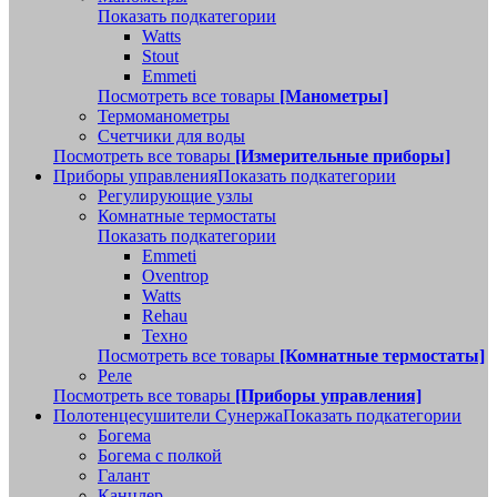
Показать подкатегории
Watts
Stout
Emmeti
Посмотреть все товары
[Манометры]
Термоманометры
Счетчики для воды
Посмотреть все товары
[Измерительные приборы]
Приборы управления
Показать подкатегории
Регулирующие узлы
Комнатные термостаты
Показать подкатегории
Emmeti
Oventrop
Watts
Rehau
Техно
Посмотреть все товары
[Комнатные термостаты]
Реле
Посмотреть все товары
[Приборы управления]
Полотенцесушители Сунержа
Показать подкатегории
Богема
Богема с полкой
Галант
Канцлер