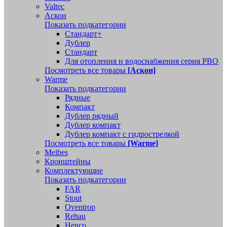
Valtec
Аскон
Показать подкатегории
Стандарт+
Дублер
Стандарт
Для отопления и водоснабжения серия РВО
Посмотреть все товары
[Аскон]
Warme
Показать подкатегории
Рядные
Компакт
Дублер рядный
Дублер компакт
Дублер компакт с гидрострелкой
Посмотреть все товары
[Warme]
Meibes
Кронштейны
Комплектующие
Показать подкатегории
FAR
Stout
Oventrop
Rehau
Henco