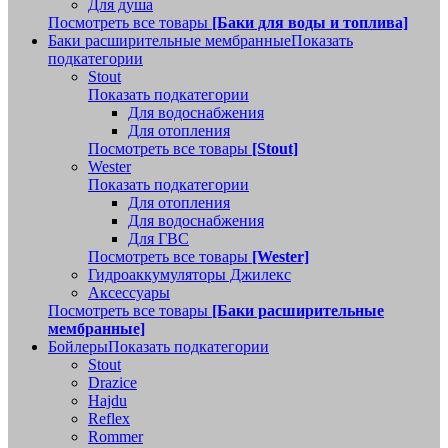
Для душа
Посмотреть все товары
[Баки для воды и топлива]
Баки расширительные мембранные
Показать
подкатегории
Stout
Показать подкатегории
Для водоснабжения
Для отопления
Посмотреть все товары
[Stout]
Wester
Показать подкатегории
Для отопления
Для водоснабжения
Для ГВС
Посмотреть все товары
[Wester]
Гидроаккумуляторы Джилекс
Аксессуары
Посмотреть все товары
[Баки расширительные
мембранные]
Бойлеры
Показать подкатегории
Stout
Drazice
Hajdu
Reflex
Rommer