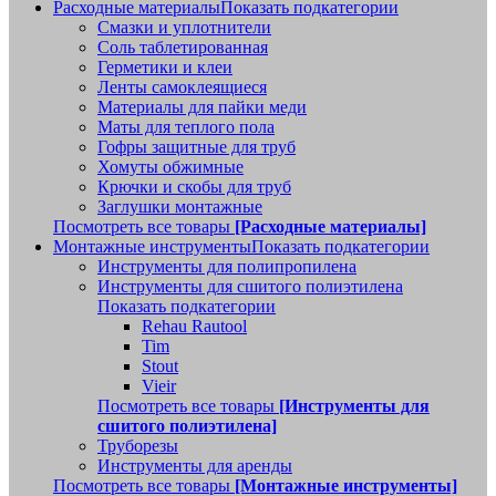
Расходные материалы
Показать подкатегории
Смазки и уплотнители
Соль таблетированная
Герметики и клеи
Ленты самоклеящиеся
Материалы для пайки меди
Маты для теплого пола
Гофры защитные для труб
Хомуты обжимные
Крючки и скобы для труб
Заглушки монтажные
Посмотреть все товары
[Расходные материалы]
Монтажные инструменты
Показать подкатегории
Инструменты для полипропилена
Инструменты для сшитого полиэтилена
Показать подкатегории
Rehau Rautool
Tim
Stout
Vieir
Посмотреть все товары
[Инструменты для
сшитого полиэтилена]
Труборезы
Инструменты для аренды
Посмотреть все товары
[Монтажные инструменты]