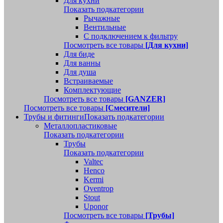
Для кухни
Показать подкатегории
Рычажные
Вентильные
С подключением к фильтру
Посмотреть все товары
[Для кухни]
Для биде
Для ванны
Для душа
Встраиваемые
Комплектующие
Посмотреть все товары
[GANZER]
Посмотреть все товары
[Смесители]
Трубы и фитинги
Показать подкатегории
Металлопластиковые
Показать подкатегории
Трубы
Показать подкатегории
Valtec
Henco
Kermi
Oventrop
Stout
Uponor
Посмотреть все товары
[Трубы]