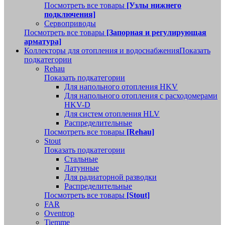
Посмотреть все товары
[Узлы нижнего
подключения]
Сервоприводы
Посмотреть все товары
[Запорная и регулирующая
арматура]
Коллекторы для отопления и водоснабжения
Показать
подкатегории
Rehau
Показать подкатегории
Для напольного отопления HKV
Для напольного отопления с расходомерами
HKV-D
Для систем отопления HLV
Распределительные
Посмотреть все товары
[Rehau]
Stout
Показать подкатегории
Стальные
Латунные
Для радиаторной разводки
Распределительные
Посмотреть все товары
[Stout]
FAR
Oventrop
Tiemme