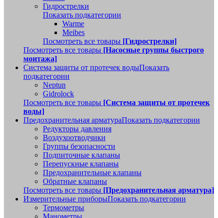
Гидрострелки
Показать подкатегории
Warme
Meibes
Посмотреть все товары
[Гидрострелки]
Посмотреть все товары
[Насосные группы быстрого
монтажа]
Система защиты от протечек воды
Показать
подкатегории
Neptun
Gidrolock
Посмотреть все товары
[Система защиты от протечек
воды]
Предохранительная арматура
Показать подкатегории
Редукторы давления
Воздухоотводчики
Группы безопасности
Подпиточные клапаны
Перепускные клапаны
Предохранительные клапаны
Обратные клапаны
Посмотреть все товары
[Предохранительная арматура]
Измерительные приборы
Показать подкатегории
Термометры
Манометры