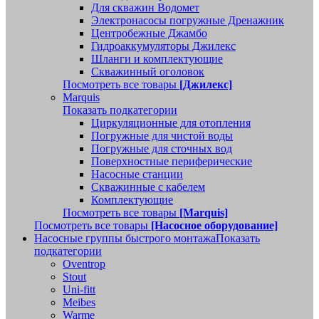
Для скважин Водомет
Электронасосы погружные Дренажник
Центробежные Джамбо
Гидроаккумуляторы Джилекс
Шланги и комплектующие
Скважинный оголовок
Посмотреть все товары
[Джилекс]
Marquis
Показать подкатегории
Циркуляционные для отопления
Погружные для чистой воды
Погружные для сточных вод
Поверхностные периферические
Насосные станции
Скважинные с кабелем
Комплектующие
Посмотреть все товары
[Marquis]
Посмотреть все товары
[Насосное оборудование]
Насосные группы быстрого монтажа
Показать
подкатегории
Oventrop
Stout
Uni-fitt
Meibes
Warme