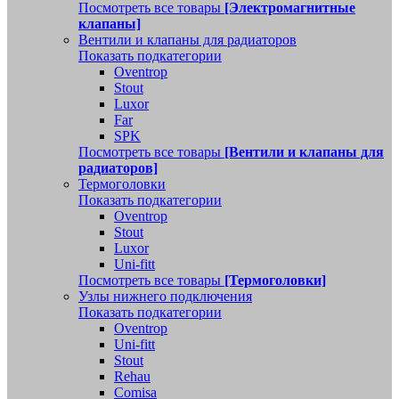
Посмотреть все товары
[Электромагнитные
клапаны]
Вентили и клапаны для радиаторов
Показать подкатегории
Oventrop
Stout
Luxor
Far
SPK
Посмотреть все товары
[Вентили и клапаны для
радиаторов]
Термоголовки
Показать подкатегории
Oventrop
Stout
Luxor
Uni-fitt
Посмотреть все товары
[Термоголовки]
Узлы нижнего подключения
Показать подкатегории
Oventrop
Uni-fitt
Stout
Rehau
Comisa