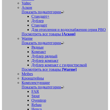
Valtec
Аскон
Показать подкатегории
Стандарт+
Дублер
Стандарт
Для отопления и водоснабжения серия РВО
Посмотреть все товары
[Аскон]
Warme
Показать подкатегории
Рядные
Компакт
Дублер рядный
Дублер компакт
Дублер компакт с гидрострелкой
Посмотреть все товары
[Warme]
Meibes
Кронштейны
Комплектующие
Показать подкатегории
FAR
Stout
Oventrop
Rehau
Henco