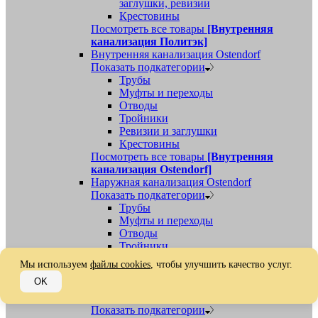
заглушки, ревизии
Крестовины
Посмотреть все товары
[Внутренняя
канализация Политэк]
Внутренняя канализация Ostendorf
Показать подкатегории
Трубы
Муфты и переходы
Отводы
Тройники
Ревизии и заглушки
Крестовины
Посмотреть все товары
[Внутренняя
канализация Ostendorf]
Наружная канализация Ostendorf
Показать подкатегории
Трубы
Муфты и переходы
Отводы
Тройники
Ревизии, заглушки, обратные клапаны
Мы используем
файлы cookies
, чтобы улучшить качество услуг.
Посмотреть все товары
[Наружная
OK
канализация Ostendorf]
Наружная канализация
Показать подкатегории