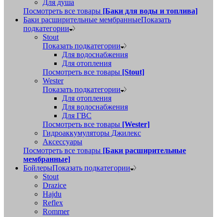
Для душа
Посмотреть все товары
[Баки для воды и топлива]
Баки расширительные мембранные
Показать
подкатегории
Stout
Показать подкатегории
Для водоснабжения
Для отопления
Посмотреть все товары
[Stout]
Wester
Показать подкатегории
Для отопления
Для водоснабжения
Для ГВС
Посмотреть все товары
[Wester]
Гидроаккумуляторы Джилекс
Аксессуары
Посмотреть все товары
[Баки расширительные
мембранные]
Бойлеры
Показать подкатегории
Stout
Drazice
Hajdu
Reflex
Rommer