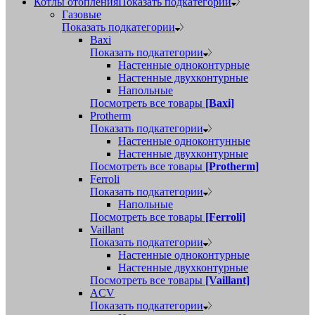
Котлы отопления
Показать подкатегории
Газовые
Показать подкатегории
Baxi
Показать подкатегории
Настенные одноконтурные
Настенные двухконтурные
Напольные
Посмотреть все товары
[Baxi]
Protherm
Показать подкатегории
Настенные одноконтунные
Настенные двухконтурные
Посмотреть все товары
[Protherm]
Ferroli
Показать подкатегории
Напольные
Посмотреть все товары
[Ferroli]
Vaillant
Показать подкатегории
Настенные одноконтурные
Настенные двухконтурные
Посмотреть все товары
[Vaillant]
ACV
Показать подкатегории