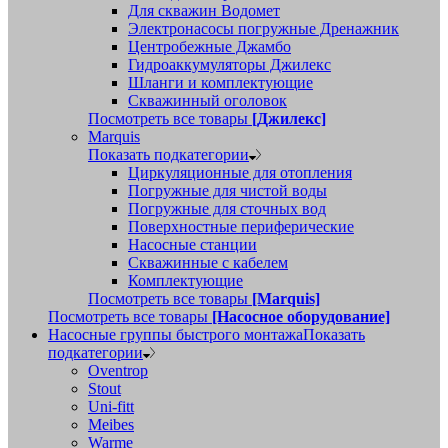
Для скважин Водомет
Электронасосы погружные Дренажник
Центробежные Джамбо
Гидроаккумуляторы Джилекс
Шланги и комплектующие
Скважинный оголовок
Посмотреть все товары
[Джилекс]
Marquis
Показать подкатегории
Циркуляционные для отопления
Погружные для чистой воды
Погружные для сточных вод
Поверхностные периферические
Насосные станции
Скважинные с кабелем
Комплектующие
Посмотреть все товары
[Marquis]
Посмотреть все товары
[Насосное оборудование]
Насосные группы быстрого монтажа
Показать
подкатегории
Oventrop
Stout
Uni-fitt
Meibes
Warme