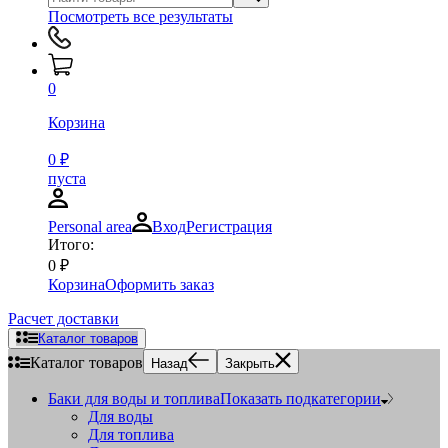
Посмотреть все результаты
0
Корзина
0
₽
пуста
Personal area
Вход
Регистрация
Итого:
0
₽
Корзина
Оформить заказ
Расчет доставки
Каталог товаров
Каталог товаров
Назад
Закрыть
Баки для воды и топлива
Показать подкатегории
Для воды
Для топлива