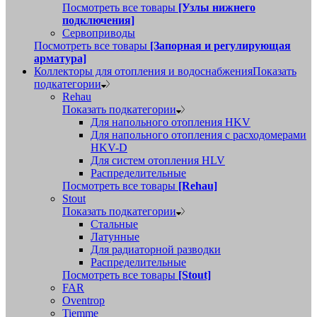
Посмотреть все товары
[Узлы нижнего
подключения]
Сервоприводы
Посмотреть все товары
[Запорная и регулирующая
арматура]
Коллекторы для отопления и водоснабжения
Показать
подкатегории
Rehau
Показать подкатегории
Для напольного отопления HKV
Для напольного отопления с расходомерами
HKV-D
Для систем отопления HLV
Распределительные
Посмотреть все товары
[Rehau]
Stout
Показать подкатегории
Стальные
Латунные
Для радиаторной разводки
Распределительные
Посмотреть все товары
[Stout]
FAR
Oventrop
Tiemme