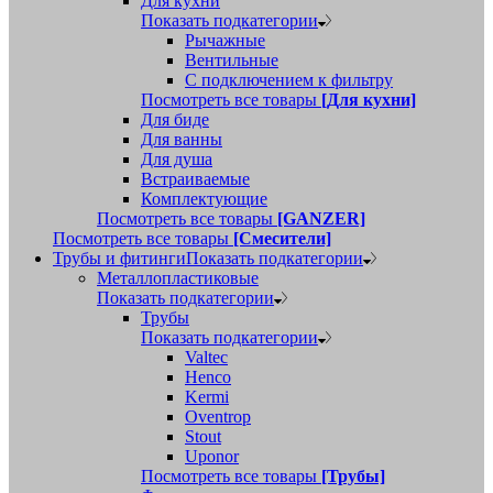
Для кухни
Показать подкатегории
Рычажные
Вентильные
С подключением к фильтру
Посмотреть все товары
[Для кухни]
Для биде
Для ванны
Для душа
Встраиваемые
Комплектующие
Посмотреть все товары
[GANZER]
Посмотреть все товары
[Смесители]
Трубы и фитинги
Показать подкатегории
Металлопластиковые
Показать подкатегории
Трубы
Показать подкатегории
Valtec
Henco
Kermi
Oventrop
Stout
Uponor
Посмотреть все товары
[Трубы]