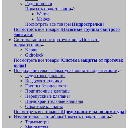
Гидрострелки
Показать подкатегории
Warme
Meibes
Посмотреть все товары
[Гидрострелки]
Посмотреть все товары
[Насосные группы быстрого
монтажа]
Система защиты от протечек воды
Показать
подкатегории
Neptun
Gidrolock
Посмотреть все товары
[Система защиты от протечек
воды]
Предохранительная арматура
Показать подкатегории
Редукторы давления
Воздухоотводчики
Группы безопасности
Подпиточные клапаны
Перепускные клапаны
Предохранительные клапаны
Обратные клапаны
Посмотреть все товары
[Предохранительная арматура]
Измерительные приборы
Показать подкатегории
Термометры
Манометры