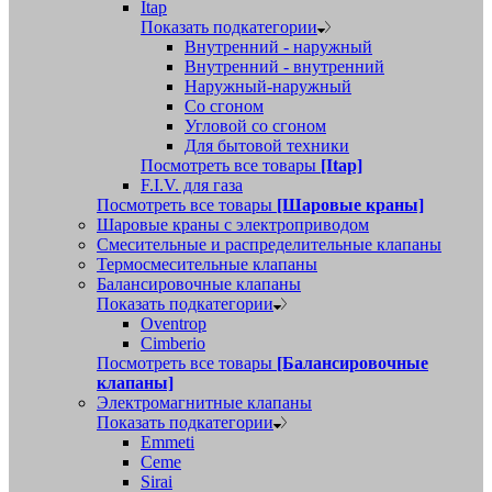
Itap
Показать подкатегории
Внутренний - наружный
Внутренний - внутренний
Наружный-наружный
Со сгоном
Угловой со сгоном
Для бытовой техники
Посмотреть все товары
[Itap]
F.I.V. для газа
Посмотреть все товары
[Шаровые краны]
Шаровые краны с электроприводом
Смесительные и распределительные клапаны
Термосмесительные клапаны
Балансировочные клапаны
Показать подкатегории
Oventrop
Cimberio
Посмотреть все товары
[Балансировочные
клапаны]
Электромагнитные клапаны
Показать подкатегории
Emmeti
Ceme
Sirai