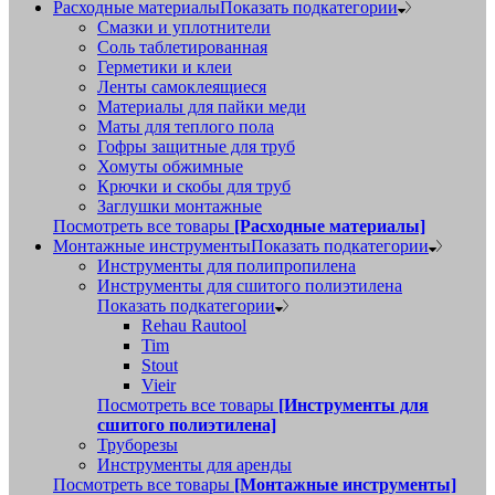
Расходные материалы
Показать подкатегории
Смазки и уплотнители
Соль таблетированная
Герметики и клеи
Ленты самоклеящиеся
Материалы для пайки меди
Маты для теплого пола
Гофры защитные для труб
Хомуты обжимные
Крючки и скобы для труб
Заглушки монтажные
Посмотреть все товары
[Расходные материалы]
Монтажные инструменты
Показать подкатегории
Инструменты для полипропилена
Инструменты для сшитого полиэтилена
Показать подкатегории
Rehau Rautool
Tim
Stout
Vieir
Посмотреть все товары
[Инструменты для
сшитого полиэтилена]
Труборезы
Инструменты для аренды
Посмотреть все товары
[Монтажные инструменты]