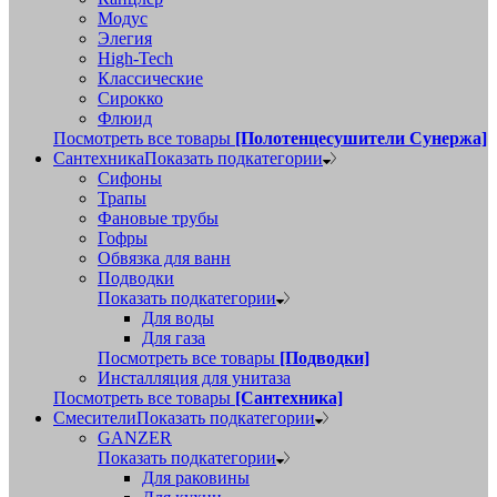
Модус
Элегия
High-Tech
Классические
Сирокко
Флюид
Посмотреть все товары
[Полотенцесушители Сунержа]
Сантехника
Показать подкатегории
Сифоны
Трапы
Фановые трубы
Гофры
Обвязка для ванн
Подводки
Показать подкатегории
Для воды
Для газа
Посмотреть все товары
[Подводки]
Инсталляция для унитаза
Посмотреть все товары
[Сантехника]
Смесители
Показать подкатегории
GANZER
Показать подкатегории
Для раковины