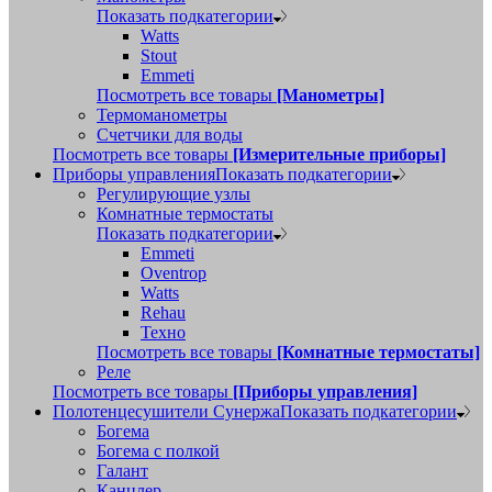
Показать подкатегории
Watts
Stout
Emmeti
Посмотреть все товары
[Манометры]
Термоманометры
Счетчики для воды
Посмотреть все товары
[Измерительные приборы]
Приборы управления
Показать подкатегории
Регулирующие узлы
Комнатные термостаты
Показать подкатегории
Emmeti
Oventrop
Watts
Rehau
Техно
Посмотреть все товары
[Комнатные термостаты]
Реле
Посмотреть все товары
[Приборы управления]
Полотенцесушители Сунержа
Показать подкатегории
Богема
Богема с полкой
Галант
Канцлер