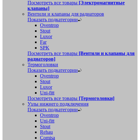
Посмотреть все товары
[Электромагнитные
клапаны]
Вентили и клапаны для радиаторов
Показать подкатегории
Oventrop
Stout
Luxor
Far
SPK
Посмотреть все товары
[Вентили и клапаны для
радиаторов]
Термоголовки
Показать подкатегории
Oventrop
Stout
Luxor
Uni-fitt
Посмотреть все товары
[Термоголовки]
Узлы нижнего подключения
Показать подкатегории
Oventrop
Uni-fitt
Stout
Rehau
Comisa