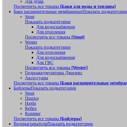
Для душа
Посмотреть все товары
[Баки для воды и топлива]
Баки расширительные мембранные
Показать подкатегори
Stout
Показать подкатегории
Для водоснабжения
Для отопления
Посмотреть все товары
[Stout]
Wester
Показать подкатегории
Для отопления
Для водоснабжения
Для ГВС
Посмотреть все товары
[Wester]
Гидроаккумуляторы Джилекс
Аксессуары
Посмотреть все товары
[Баки расширительные мембра
Бойлеры
Показать подкатегории
Stout
Drazice
Hajdu
Reflex
Rommer
Посмотреть все товары
[Бойлеры]
Водонагреватели
Показать подкатегории