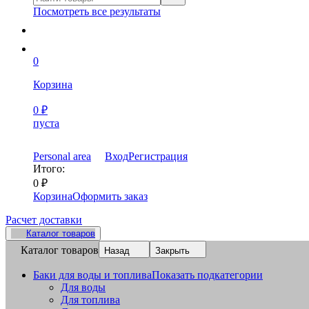
Посмотреть все результаты
0
Корзина
0
₽
пуста
Personal area
Вход
Регистрация
Итого:
0
₽
Корзина
Оформить заказ
Расчет доставки
Каталог товаров
Каталог товаров
Назад
Закрыть
Баки для воды и топлива
Показать подкатегории
Для воды
Для топлива