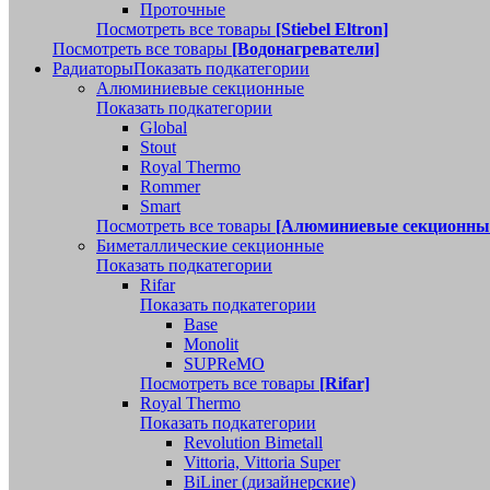
Проточные
Посмотреть все товары
[Stiebel Eltron]
Посмотреть все товары
[Водонагреватели]
Радиаторы
Показать подкатегории
Алюминиевые секционные
Показать подкатегории
Global
Stout
Royal Thermo
Rommer
Smart
Посмотреть все товары
[Алюминиевые секционны
Биметаллические секционные
Показать подкатегории
Rifar
Показать подкатегории
Base
Monolit
SUPReMO
Посмотреть все товары
[Rifar]
Royal Thermo
Показать подкатегории
Revolution Bimetall
Vittoria, Vittoria Super
BiLiner (дизайнерские)