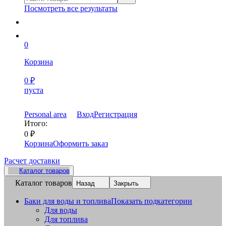
Посмотреть все результаты
0
Корзина
0
₽
пуста
Personal area
Вход
Регистрация
Итого:
0
₽
Корзина
Оформить заказ
Расчет доставки
Каталог товаров
Каталог товаров
Назад
Закрыть
Баки для воды и топлива
Показать подкатегории
Для воды
Для топлива