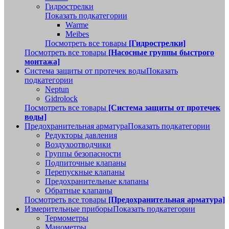
Гидрострелки
Показать подкатегории
Warme
Meibes
Посмотреть все товары
[Гидрострелки]
Посмотреть все товары
[Насосные группы быстрого
монтажа]
Система защиты от протечек воды
Показать
подкатегории
Neptun
Gidrolock
Посмотреть все товары
[Система защиты от протечек
воды]
Предохранительная арматура
Показать подкатегории
Редукторы давления
Воздухоотводчики
Группы безопасности
Подпиточные клапаны
Перепускные клапаны
Предохранительные клапаны
Обратные клапаны
Посмотреть все товары
[Предохранительная арматура]
Измерительные приборы
Показать подкатегории
Термометры
Манометры