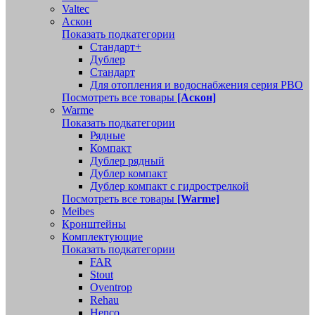
Valtec
Аскон
Показать подкатегории
Стандарт+
Дублер
Стандарт
Для отопления и водоснабжения серия РВО
Посмотреть все товары
[Аскон]
Warme
Показать подкатегории
Рядные
Компакт
Дублер рядный
Дублер компакт
Дублер компакт с гидрострелкой
Посмотреть все товары
[Warme]
Meibes
Кронштейны
Комплектующие
Показать подкатегории
FAR
Stout
Oventrop
Rehau
Henco