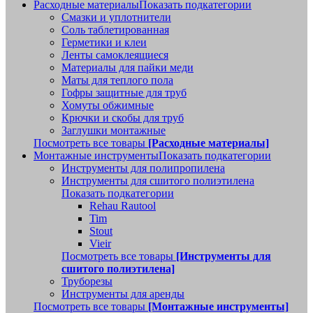
Расходные материалы
Показать подкатегории
Смазки и уплотнители
Соль таблетированная
Герметики и клеи
Ленты самоклеящиеся
Материалы для пайки меди
Маты для теплого пола
Гофры защитные для труб
Хомуты обжимные
Крючки и скобы для труб
Заглушки монтажные
Посмотреть все товары
[Расходные материалы]
Монтажные инструменты
Показать подкатегории
Инструменты для полипропилена
Инструменты для сшитого полиэтилена
Показать подкатегории
Rehau Rautool
Tim
Stout
Vieir
Посмотреть все товары
[Инструменты для
сшитого полиэтилена]
Труборезы
Инструменты для аренды
Посмотреть все товары
[Монтажные инструменты]