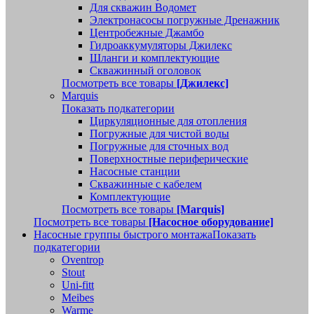
Для скважин Водомет
Электронасосы погружные Дренажник
Центробежные Джамбо
Гидроаккумуляторы Джилекс
Шланги и комплектующие
Скважинный оголовок
Посмотреть все товары
[Джилекс]
Marquis
Показать подкатегории
Циркуляционные для отопления
Погружные для чистой воды
Погружные для сточных вод
Поверхностные периферические
Насосные станции
Скважинные с кабелем
Комплектующие
Посмотреть все товары
[Marquis]
Посмотреть все товары
[Насосное оборудование]
Насосные группы быстрого монтажа
Показать
подкатегории
Oventrop
Stout
Uni-fitt
Meibes
Warme