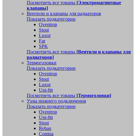
Посмотреть все товары
[Электромагнитные
клапаны]
Вентили и клапаны для радиаторов
Показать подкатегории
Oventrop
Stout
Luxor
Far
SPK
Посмотреть все товары
[Вентили и клапаны для
радиаторов]
Термоголовки
Показать подкатегории
Oventrop
Stout
Luxor
Uni-fitt
Посмотреть все товары
[Термоголовки]
Узлы нижнего подключения
Показать подкатегории
Oventrop
Uni-fitt
Stout
Rehau
Comisa