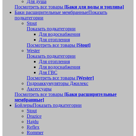
Для душа
Посмотреть все товары
[Баки для воды и топлива]
Баки расширительные мембранные
Показать
подкатегории
Stout
Показать подкатегории
Для водоснабжения
Для отопления
Посмотреть все товары
[Stout]
Wester
Показать подкатегории
Для отопления
Для водоснабжения
Для ГВС
Посмотреть все товары
[Wester]
Гидроаккумуляторы Джилекс
Аксессуары
Посмотреть все товары
[Баки расширительные
мембранные]
Бойлеры
Показать подкатегории
Stout
Drazice
Hajdu
Reflex
Rommer