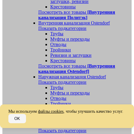
заглушки, ревизии
Крестовины
Посмотреть все товары
[Внутренняя
канализация Политэк]
Внутренняя канализация Ostendorf
Показать подкатегории
Трубы
Муфты и переходы
Отводы
Тройники
Ревизии и заглушки
Крестовины
Посмотреть все товары
[Внутренняя
канализация Ostendorf]
Наружная канализация Ostendorf
Показать подкатегории
Трубы
Муфты и переходы
Отводы
Тройники
Ревизии, заглушки, обратные клапаны
Мы используем
файлы cookies
, чтобы улучшить качество услуг.
Посмотреть все товары
[Наружная
OK
канализация Ostendorf]
Наружная канализация
Показать подкатегории