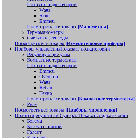
Показать подкатегории
Watts
Stout
Emmeti
Посмотреть все товары
[Манометры]
Термоманометры
Счетчики для воды
Посмотреть все товары
[Измерительные приборы]
Приборы управления
Показать подкатегории
Регулирующие узлы
Комнатные термостаты
Показать подкатегории
Emmeti
Oventrop
Watts
Rehau
Техно
Посмотреть все товары
[Комнатные термостаты]
Реле
Посмотреть все товары
[Приборы управления]
Полотенцесушители Сунержа
Показать подкатегории
Богема
Богема с полкой
Галант
Канцлер