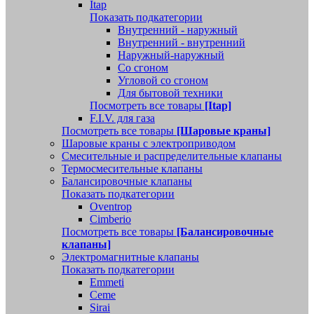
Itap
Показать подкатегории
Внутренний - наружный
Внутренний - внутренний
Наружный-наружный
Со сгоном
Угловой со сгоном
Для бытовой техники
Посмотреть все товары
[Itap]
F.I.V. для газа
Посмотреть все товары
[Шаровые краны]
Шаровые краны с электроприводом
Смесительные и распределительные клапаны
Термосмесительные клапаны
Балансировочные клапаны
Показать подкатегории
Oventrop
Cimberio
Посмотреть все товары
[Балансировочные
клапаны]
Электромагнитные клапаны
Показать подкатегории
Emmeti
Ceme
Sirai