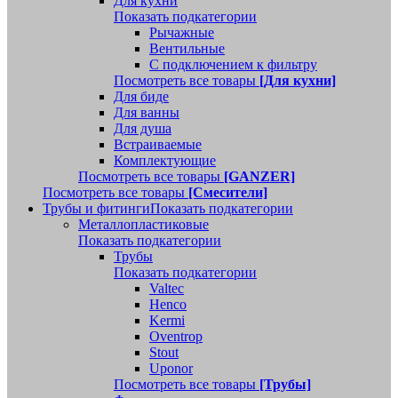
Для кухни
Показать подкатегории
Рычажные
Вентильные
С подключением к фильтру
Посмотреть все товары
[Для кухни]
Для биде
Для ванны
Для душа
Встраиваемые
Комплектующие
Посмотреть все товары
[GANZER]
Посмотреть все товары
[Смесители]
Трубы и фитинги
Показать подкатегории
Металлопластиковые
Показать подкатегории
Трубы
Показать подкатегории
Valtec
Henco
Kermi
Oventrop
Stout
Uponor
Посмотреть все товары
[Трубы]