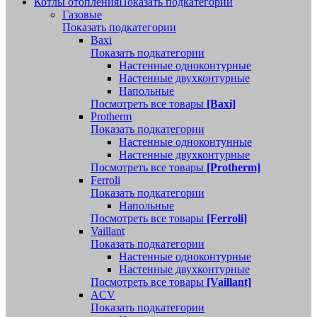
Котлы отопления
Показать подкатегории
Газовые
Показать подкатегории
Baxi
Показать подкатегории
Настенные одноконтурные
Настенные двухконтурные
Напольные
Посмотреть все товары
[Baxi]
Protherm
Показать подкатегории
Настенные одноконтунные
Настенные двухконтурные
Посмотреть все товары
[Protherm]
Ferroli
Показать подкатегории
Напольные
Посмотреть все товары
[Ferroli]
Vaillant
Показать подкатегории
Настенные одноконтурные
Настенные двухконтурные
Посмотреть все товары
[Vaillant]
ACV
Показать подкатегории