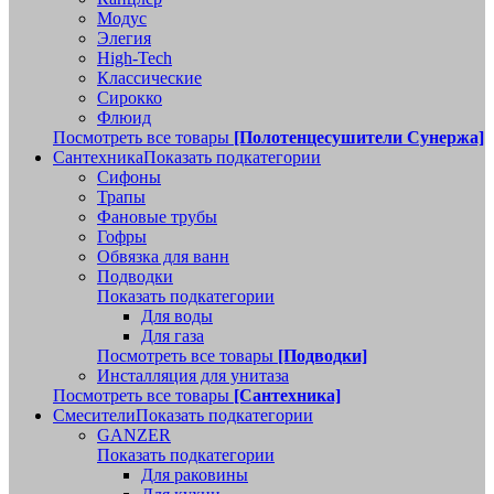
Модус
Элегия
High-Tech
Классические
Сирокко
Флюид
Посмотреть все товары
[Полотенцесушители Сунержа]
Сантехника
Показать подкатегории
Сифоны
Трапы
Фановые трубы
Гофры
Обвязка для ванн
Подводки
Показать подкатегории
Для воды
Для газа
Посмотреть все товары
[Подводки]
Инсталляция для унитаза
Посмотреть все товары
[Сантехника]
Смесители
Показать подкатегории
GANZER
Показать подкатегории
Для раковины