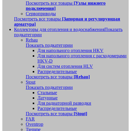
Посмотреть все товары
[Узлы нижнего
подключения]
Сервоприводы
Посмотреть все товары
[Запорная и регулирующая
арматура]
Коллекторы для отопления и водоснабжения
Показать
подкатегории
Rehau
Показать подкатегории
Для напольного отопления HKV
Для напольного отопления с расходомерами
HKV-D
Для систем отопления HLV
Распределительные
Посмотреть все товары
[Rehau]
Stout
Показать подкатегории
Стальные
Латунные
Для радиаторной разводки
Распределительные
Посмотреть все товары
[Stout]
FAR
Oventrop
Tiemme