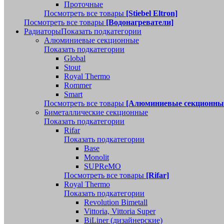
Проточные
Посмотреть все товары
[Stiebel Eltron]
Посмотреть все товары
[Водонагреватели]
Радиаторы
Показать подкатегории
Алюминиевые секционные
Показать подкатегории
Global
Stout
Royal Thermo
Rommer
Smart
Посмотреть все товары
[Алюминиевые секционны
Биметаллические секционные
Показать подкатегории
Rifar
Показать подкатегории
Base
Monolit
SUPReMO
Посмотреть все товары
[Rifar]
Royal Thermo
Показать подкатегории
Revolution Bimetall
Vittoria, Vittoria Super
BiLiner (дизайнерские)