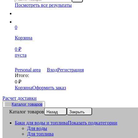
Посмотреть все результаты
0
Корзина
0
₽
пуста
Personal area
Вход
Регистрация
Итого:
0
₽
Корзина
Оформить заказ
Расчет доставки
Каталог товаров
Каталог товаров
Назад
Закрыть
Баки для воды и топлива
Показать подкатегории
Для воды
Для топлива