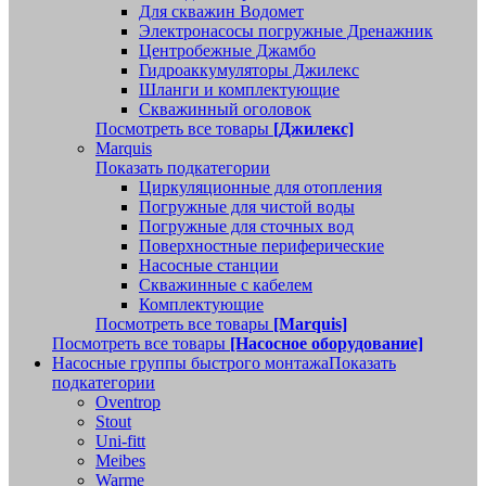
Для скважин Водомет
Электронасосы погружные Дренажник
Центробежные Джамбо
Гидроаккумуляторы Джилекс
Шланги и комплектующие
Скважинный оголовок
Посмотреть все товары
[Джилекс]
Marquis
Показать подкатегории
Циркуляционные для отопления
Погружные для чистой воды
Погружные для сточных вод
Поверхностные периферические
Насосные станции
Скважинные с кабелем
Комплектующие
Посмотреть все товары
[Marquis]
Посмотреть все товары
[Насосное оборудование]
Насосные группы быстрого монтажа
Показать
подкатегории
Oventrop
Stout
Uni-fitt
Meibes
Warme