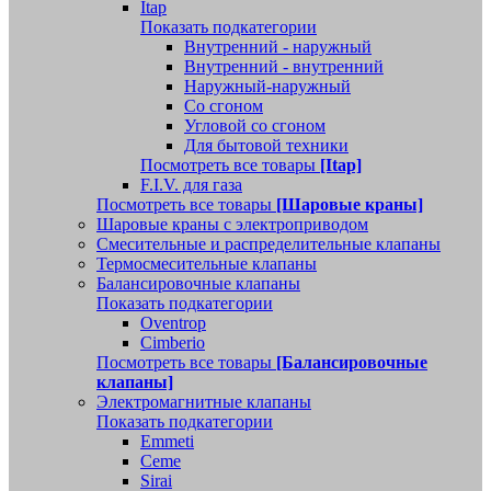
Itap
Показать подкатегории
Внутренний - наружный
Внутренний - внутренний
Наружный-наружный
Со сгоном
Угловой со сгоном
Для бытовой техники
Посмотреть все товары
[Itap]
F.I.V. для газа
Посмотреть все товары
[Шаровые краны]
Шаровые краны с электроприводом
Смесительные и распределительные клапаны
Термосмесительные клапаны
Балансировочные клапаны
Показать подкатегории
Oventrop
Cimberio
Посмотреть все товары
[Балансировочные
клапаны]
Электромагнитные клапаны
Показать подкатегории
Emmeti
Ceme
Sirai