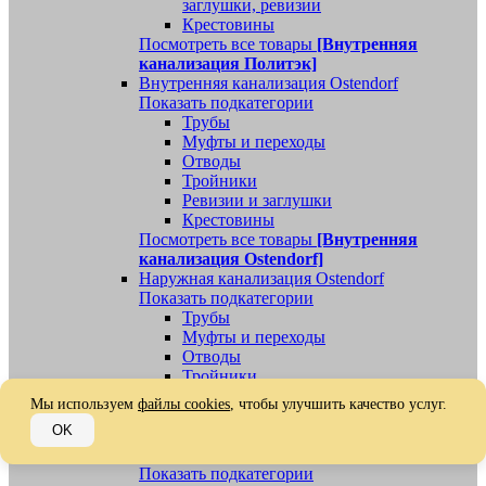
заглушки, ревизии
Крестовины
Посмотреть все товары
[Внутренняя
канализация Политэк]
Внутренняя канализация Ostendorf
Показать подкатегории
Трубы
Муфты и переходы
Отводы
Тройники
Ревизии и заглушки
Крестовины
Посмотреть все товары
[Внутренняя
канализация Ostendorf]
Наружная канализация Ostendorf
Показать подкатегории
Трубы
Муфты и переходы
Отводы
Тройники
Ревизии, заглушки, обратные клапаны
Мы используем
файлы cookies
, чтобы улучшить качество услуг.
Посмотреть все товары
[Наружная
OK
канализация Ostendorf]
Наружная канализация
Показать подкатегории