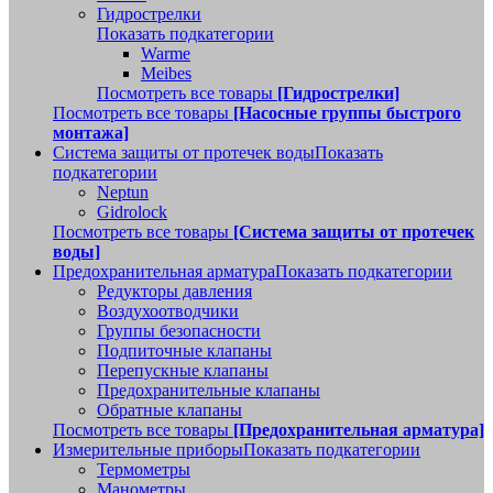
Гидрострелки
Показать подкатегории
Warme
Meibes
Посмотреть все товары
[Гидрострелки]
Посмотреть все товары
[Насосные группы быстрого
монтажа]
Система защиты от протечек воды
Показать
подкатегории
Neptun
Gidrolock
Посмотреть все товары
[Система защиты от протечек
воды]
Предохранительная арматура
Показать подкатегории
Редукторы давления
Воздухоотводчики
Группы безопасности
Подпиточные клапаны
Перепускные клапаны
Предохранительные клапаны
Обратные клапаны
Посмотреть все товары
[Предохранительная арматура]
Измерительные приборы
Показать подкатегории
Термометры
Манометры