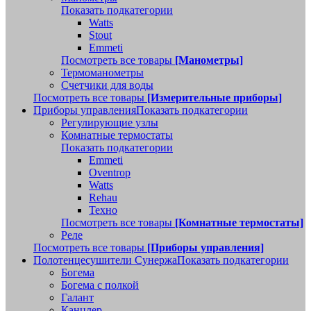
Показать подкатегории
Watts
Stout
Emmeti
Посмотреть все товары
[Манометры]
Термоманометры
Счетчики для воды
Посмотреть все товары
[Измерительные приборы]
Приборы управления
Показать подкатегории
Регулирующие узлы
Комнатные термостаты
Показать подкатегории
Emmeti
Oventrop
Watts
Rehau
Техно
Посмотреть все товары
[Комнатные термостаты]
Реле
Посмотреть все товары
[Приборы управления]
Полотенцесушители Сунержа
Показать подкатегории
Богема
Богема с полкой
Галант
Канцлер