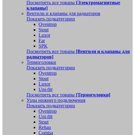
Посмотреть все товары
[Электромагнитные
клапаны]
Вентили и клапаны для радиаторов
Показать подкатегории
Oventrop
Stout
Luxor
Far
SPK
Посмотреть все товары
[Вентили и клапаны для
радиаторов]
Термоголовки
Показать подкатегории
Oventrop
Stout
Luxor
Uni-fitt
Посмотреть все товары
[Термоголовки]
Узлы нижнего подключения
Показать подкатегории
Oventrop
Uni-fitt
Stout
Rehau
Comisa