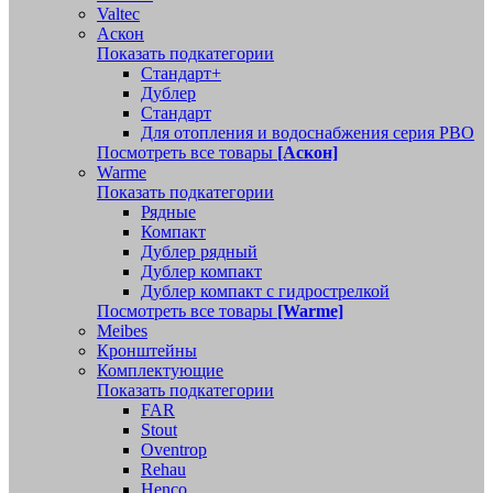
Valtec
Аскон
Показать подкатегории
Стандарт+
Дублер
Стандарт
Для отопления и водоснабжения серия РВО
Посмотреть все товары
[Аскон]
Warme
Показать подкатегории
Рядные
Компакт
Дублер рядный
Дублер компакт
Дублер компакт с гидрострелкой
Посмотреть все товары
[Warme]
Meibes
Кронштейны
Комплектующие
Показать подкатегории
FAR
Stout
Oventrop
Rehau
Henco