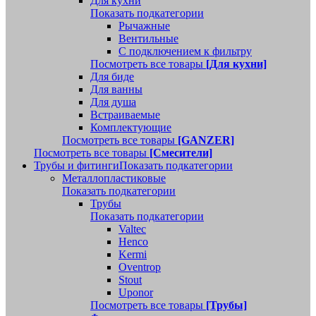
Для кухни
Показать подкатегории
Рычажные
Вентильные
С подключением к фильтру
Посмотреть все товары
[Для кухни]
Для биде
Для ванны
Для душа
Встраиваемые
Комплектующие
Посмотреть все товары
[GANZER]
Посмотреть все товары
[Смесители]
Трубы и фитинги
Показать подкатегории
Металлопластиковые
Показать подкатегории
Трубы
Показать подкатегории
Valtec
Henco
Kermi
Oventrop
Stout
Uponor
Посмотреть все товары
[Трубы]