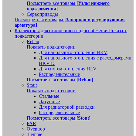
Посмотреть все товары
[Узлы нижнего
подключения]
Сервоприводы
Посмотреть все товары
[Запорная и регулирующая
арматура]
Коллекторы для отопления и водоснабжения
Показать
подкатегории
Rehau
Показать подкатегории
Для напольного отопления HKV
Для напольного отопления с расходомерами
HKV-D
Для систем отопления HLV
Распределительные
Посмотреть все товары
[Rehau]
Stout
Показать подкатегории
Стальные
Латунные
Для радиаторной разводки
Распределительные
Посмотреть все товары
[Stout]
FAR
Oventrop
Tiemme