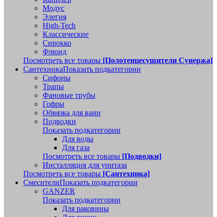
Модус
Элегия
High-Tech
Классические
Сирокко
Флюид
Посмотреть все товары
[Полотенцесушители Сунержа]
Сантехника
Показать подкатегории
Сифоны
Трапы
Фановые трубы
Гофры
Обвязка для ванн
Подводки
Показать подкатегории
Для воды
Для газа
Посмотреть все товары
[Подводки]
Инсталляция для унитаза
Посмотреть все товары
[Сантехника]
Смесители
Показать подкатегории
GANZER
Показать подкатегории
Для раковины