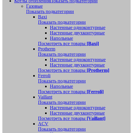
Котлы отопления
Показать подкатегории
Газовые
Показать подкатегории
Baxi
Показать подкатегории
Настенные одноконтурные
Настенные двухконтурные
Напольные
Посмотреть все товары
[Baxi]
Protherm
Показать подкатегории
Настенные одноконтунные
Настенные двухконтурные
Посмотреть все товары
[Protherm]
Ferroli
Показать подкатегории
Напольные
Посмотреть все товары
[Ferroli]
Vaillant
Показать подкатегории
Настенные одноконтурные
Настенные двухконтурные
Посмотреть все товары
[Vaillant]
ACV
Показать подкатегории