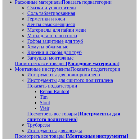
Расходные материалы
Показать подкатегории
Смазки и уплотнители
Соль таблетированная
Герметики и клеи
Ленты самоклеящиеся
Материалы для пайки меди
Маты для теплого пола
Гофры защитные для труб
Хомуты обжимные
Крючки и скобы для труб
Заглушки монтажные
Посмотреть все товары
[Расходные материалы]
Монтажные инструменты
Показать подкатегории
Инструменты для полипропилена
Инструменты для сшитого полиэтилена
Показать подкатегории
Rehau Rautool
Tim
Stout
Vieir
Посмотреть все товары
[Инструменты для
сшитого полиэтилена]
Труборезы
Инструменты для аренды
Посмотреть все товары
[Монтажные инструменты]