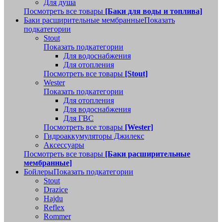
Для душа
Посмотреть все товары
[Баки для воды и топлива]
Баки расширительные мембранные
Показать
подкатегории
Stout
Показать подкатегории
Для водоснабжения
Для отопления
Посмотреть все товары
[Stout]
Wester
Показать подкатегории
Для отопления
Для водоснабжения
Для ГВС
Посмотреть все товары
[Wester]
Гидроаккумуляторы Джилекс
Аксессуары
Посмотреть все товары
[Баки расширительные
мембранные]
Бойлеры
Показать подкатегории
Stout
Drazice
Hajdu
Reflex
Rommer