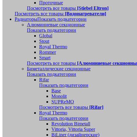
Проточные
Посмотреть все товары
[Stiebel Eltron]
Посмотреть все товары
[Водонагреватели]
Радиаторы
Показать подкатегории
Алюминиевые секционные
Показать подкатегории
Global
Stout
Royal Thermo
Rommer
Smart
Посмотреть все товары
[Алюминиевые секционны
Биметаллические секционные
Показать подкатегории
Rifar
Показать подкатегории
Base
Monolit
SUPReMO
Посмотреть все товары
[Rifar]
Royal Thermo
Показать подкатегории
Revolution Bimetall
Vittoria, Vittoria Super
BiLiner (дизайнерские)