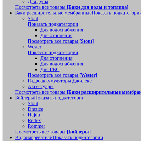
Для душа
Посмотреть все товары
[Баки для воды и топлива]
Баки расширительные мембранные
Показать подкатегори
Stout
Показать подкатегории
Для водоснабжения
Для отопления
Посмотреть все товары
[Stout]
Wester
Показать подкатегории
Для отопления
Для водоснабжения
Для ГВС
Посмотреть все товары
[Wester]
Гидроаккумуляторы Джилекс
Аксессуары
Посмотреть все товары
[Баки расширительные мембра
Бойлеры
Показать подкатегории
Stout
Drazice
Hajdu
Reflex
Rommer
Посмотреть все товары
[Бойлеры]
Водонагреватели
Показать подкатегории