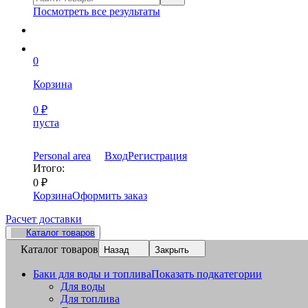
Посмотреть все результаты
0
Корзина
0
₽
пуста
Personal area
Вход
Регистрация
Итого:
0
₽
Корзина
Оформить заказ
Расчет доставки
Каталог товаров
Каталог товаров
Назад
Закрыть
Баки для воды и топлива
Показать подкатегории
Для воды
Для топлива