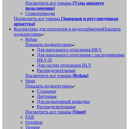
Посмотреть все товары
[Узлы нижнего
подключения]
Сервоприводы
Посмотреть все товары
[Запорная и регулирующая
арматура]
Коллекторы для отопления и водоснабжения
Показать
подкатегории
Rehau
Показать подкатегории
Для напольного отопления HKV
Для напольного отопления с расходомерами
HKV-D
Для систем отопления HLV
Распределительные
Посмотреть все товары
[Rehau]
Stout
Показать подкатегории
Стальные
Латунные
Для радиаторной разводки
Распределительные
Посмотреть все товары
[Stout]
FAR
Oventrop
Tiemme