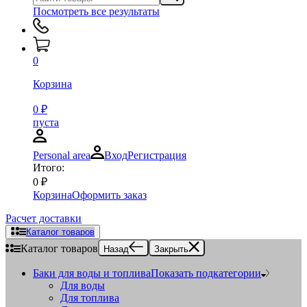
Посмотреть все результаты
0
Корзина
0
₽
пуста
Personal area
Вход
Регистрация
Итого:
0
₽
Корзина
Оформить заказ
Расчет доставки
Каталог товаров
Каталог товаров
Назад
Закрыть
Баки для воды и топлива
Показать подкатегории
Для воды
Для топлива