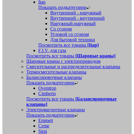
Itap
Показать подкатегории
Внутренний - наружный
Внутренний - внутренний
Наружный-наружный
Со сгоном
Угловой со сгоном
Для бытовой техники
Посмотреть все товары
[Itap]
F.I.V. для газа
Посмотреть все товары
[Шаровые краны]
Шаровые краны с электроприводом
Смесительные и распределительные клапаны
Термосмесительные клапаны
Балансировочные клапаны
Показать подкатегории
Oventrop
Cimberio
Посмотреть все товары
[Балансировочные
клапаны]
Электромагнитные клапаны
Показать подкатегории
Emmeti
Ceme
Sirai