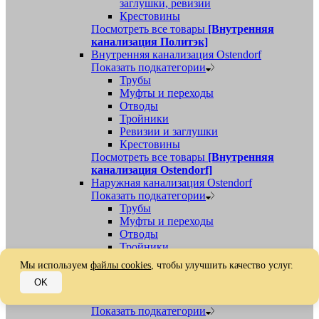
заглушки, ревизии
Крестовины
Посмотреть все товары
[Внутренняя
канализация Политэк]
Внутренняя канализация Ostendorf
Показать подкатегории
Трубы
Муфты и переходы
Отводы
Тройники
Ревизии и заглушки
Крестовины
Посмотреть все товары
[Внутренняя
канализация Ostendorf]
Наружная канализация Ostendorf
Показать подкатегории
Трубы
Муфты и переходы
Отводы
Тройники
Ревизии, заглушки, обратные клапаны
Мы используем
файлы cookies
, чтобы улучшить качество услуг.
Посмотреть все товары
[Наружная
OK
канализация Ostendorf]
Наружная канализация
Показать подкатегории