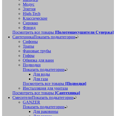
Модус
Элегия
High-Tech
Классические
Сирокко
Флюид
Посмотреть все товары
[Полотенцесушители Сунержа]
Сантехника
Показать подкатегории
Сифоны
Трапы
Фановые трубы
Гофры
Обвязка для ванн
Подводки
Показать подкатегории
Для воды
Для газа
Посмотреть все товары
[Подводки]
Инсталляция для унитаза
Посмотреть все товары
[Сантехника]
Смесители
Показать подкатегории
GANZER
Показать подкатегории
Для раковины