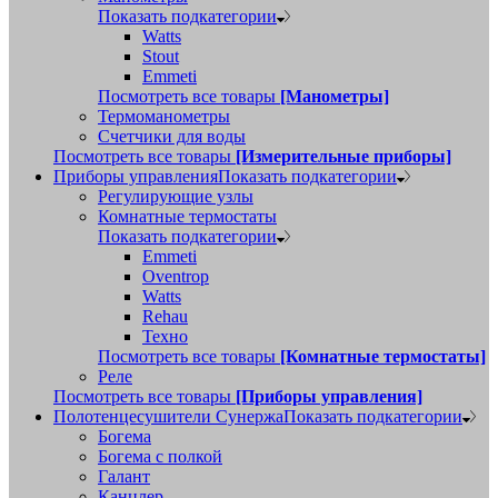
Показать подкатегории
Watts
Stout
Emmeti
Посмотреть все товары
[Манометры]
Термоманометры
Счетчики для воды
Посмотреть все товары
[Измерительные приборы]
Приборы управления
Показать подкатегории
Регулирующие узлы
Комнатные термостаты
Показать подкатегории
Emmeti
Oventrop
Watts
Rehau
Техно
Посмотреть все товары
[Комнатные термостаты]
Реле
Посмотреть все товары
[Приборы управления]
Полотенцесушители Сунержа
Показать подкатегории
Богема
Богема с полкой
Галант
Канцлер