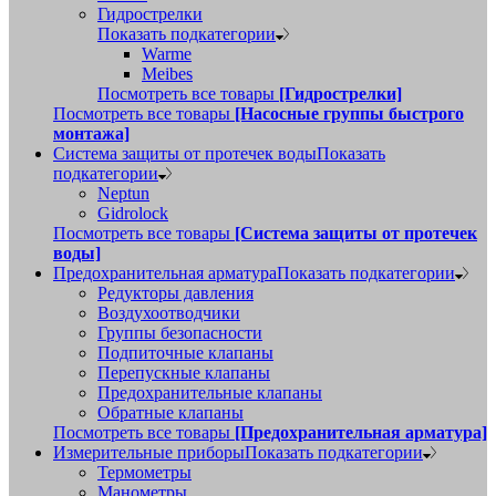
Гидрострелки
Показать подкатегории
Warme
Meibes
Посмотреть все товары
[Гидрострелки]
Посмотреть все товары
[Насосные группы быстрого
монтажа]
Система защиты от протечек воды
Показать
подкатегории
Neptun
Gidrolock
Посмотреть все товары
[Система защиты от протечек
воды]
Предохранительная арматура
Показать подкатегории
Редукторы давления
Воздухоотводчики
Группы безопасности
Подпиточные клапаны
Перепускные клапаны
Предохранительные клапаны
Обратные клапаны
Посмотреть все товары
[Предохранительная арматура]
Измерительные приборы
Показать подкатегории
Термометры
Манометры