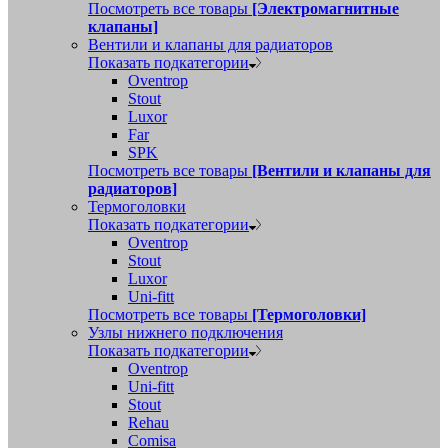
Посмотреть все товары
[Электромагнитные
клапаны]
Вентили и клапаны для радиаторов
Показать подкатегории
Oventrop
Stout
Luxor
Far
SPK
Посмотреть все товары
[Вентили и клапаны для
радиаторов]
Термоголовки
Показать подкатегории
Oventrop
Stout
Luxor
Uni-fitt
Посмотреть все товары
[Термоголовки]
Узлы нижнего подключения
Показать подкатегории
Oventrop
Uni-fitt
Stout
Rehau
Comisa