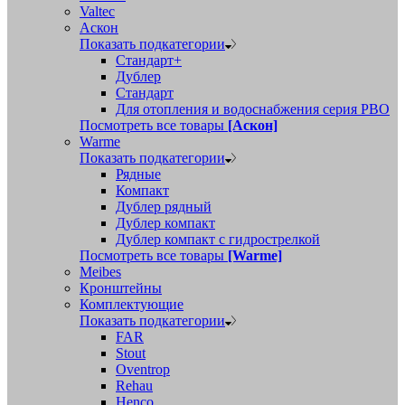
Valtec
Аскон
Показать подкатегории
Стандарт+
Дублер
Стандарт
Для отопления и водоснабжения серия РВО
Посмотреть все товары
[Аскон]
Warme
Показать подкатегории
Рядные
Компакт
Дублер рядный
Дублер компакт
Дублер компакт с гидрострелкой
Посмотреть все товары
[Warme]
Meibes
Кронштейны
Комплектующие
Показать подкатегории
FAR
Stout
Oventrop
Rehau
Henco