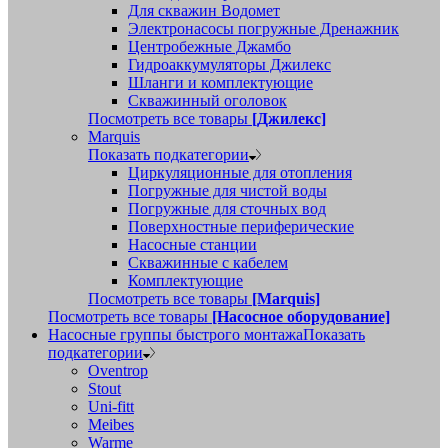
Для скважин Водомет
Электронасосы погружные Дренажник
Центробежные Джамбо
Гидроаккумуляторы Джилекс
Шланги и комплектующие
Скважинный оголовок
Посмотреть все товары
[Джилекс]
Marquis
Показать подкатегории
Циркуляционные для отопления
Погружные для чистой воды
Погружные для сточных вод
Поверхностные периферические
Насосные станции
Скважинные с кабелем
Комплектующие
Посмотреть все товары
[Marquis]
Посмотреть все товары
[Насосное оборудование]
Насосные группы быстрого монтажа
Показать
подкатегории
Oventrop
Stout
Uni-fitt
Meibes
Warme