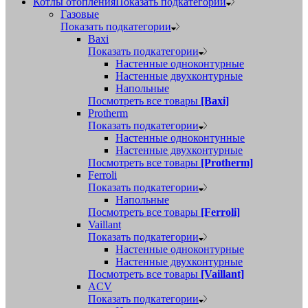
Котлы отопления
Показать подкатегории
Газовые
Показать подкатегории
Baxi
Показать подкатегории
Настенные одноконтурные
Настенные двухконтурные
Напольные
Посмотреть все товары
[Baxi]
Protherm
Показать подкатегории
Настенные одноконтунные
Настенные двухконтурные
Посмотреть все товары
[Protherm]
Ferroli
Показать подкатегории
Напольные
Посмотреть все товары
[Ferroli]
Vaillant
Показать подкатегории
Настенные одноконтурные
Настенные двухконтурные
Посмотреть все товары
[Vaillant]
ACV
Показать подкатегории