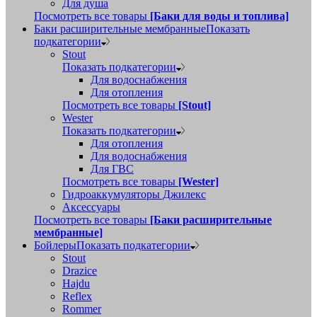
Для душа
Посмотреть все товары
[Баки для воды и топлива]
Баки расширительные мембранные
Показать
подкатегории
Stout
Показать подкатегории
Для водоснабжения
Для отопления
Посмотреть все товары
[Stout]
Wester
Показать подкатегории
Для отопления
Для водоснабжения
Для ГВС
Посмотреть все товары
[Wester]
Гидроаккумуляторы Джилекс
Аксессуары
Посмотреть все товары
[Баки расширительные
мембранные]
Бойлеры
Показать подкатегории
Stout
Drazice
Hajdu
Reflex
Rommer