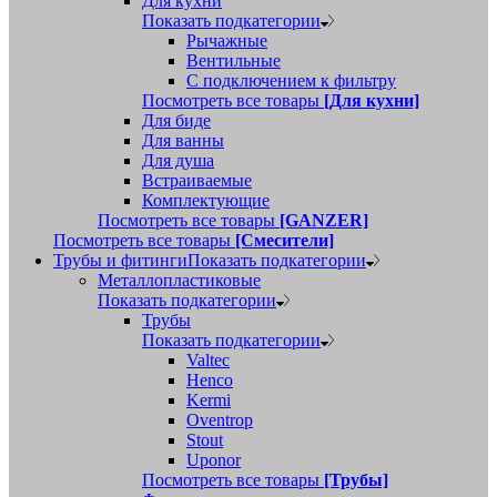
Для кухни
Показать подкатегории
Рычажные
Вентильные
С подключением к фильтру
Посмотреть все товары
[Для кухни]
Для биде
Для ванны
Для душа
Встраиваемые
Комплектующие
Посмотреть все товары
[GANZER]
Посмотреть все товары
[Смесители]
Трубы и фитинги
Показать подкатегории
Металлопластиковые
Показать подкатегории
Трубы
Показать подкатегории
Valtec
Henco
Kermi
Oventrop
Stout
Uponor
Посмотреть все товары
[Трубы]