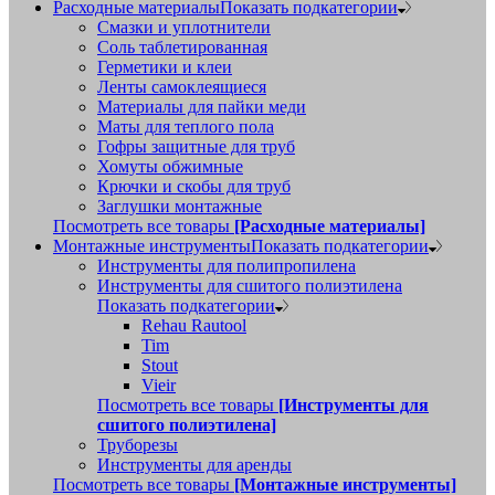
Расходные материалы
Показать подкатегории
Смазки и уплотнители
Соль таблетированная
Герметики и клеи
Ленты самоклеящиеся
Материалы для пайки меди
Маты для теплого пола
Гофры защитные для труб
Хомуты обжимные
Крючки и скобы для труб
Заглушки монтажные
Посмотреть все товары
[Расходные материалы]
Монтажные инструменты
Показать подкатегории
Инструменты для полипропилена
Инструменты для сшитого полиэтилена
Показать подкатегории
Rehau Rautool
Tim
Stout
Vieir
Посмотреть все товары
[Инструменты для
сшитого полиэтилена]
Труборезы
Инструменты для аренды
Посмотреть все товары
[Монтажные инструменты]