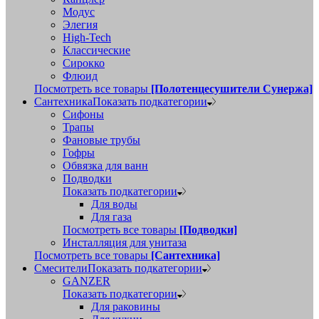
Модус
Элегия
High-Tech
Классические
Сирокко
Флюид
Посмотреть все товары
[Полотенцесушители Сунержа]
Сантехника
Показать подкатегории
Сифоны
Трапы
Фановые трубы
Гофры
Обвязка для ванн
Подводки
Показать подкатегории
Для воды
Для газа
Посмотреть все товары
[Подводки]
Инсталляция для унитаза
Посмотреть все товары
[Сантехника]
Смесители
Показать подкатегории
GANZER
Показать подкатегории
Для раковины