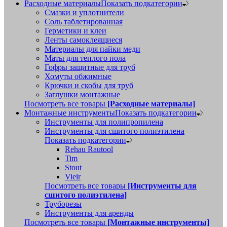
Расходные материалы
Показать подкатегории
Смазки и уплотнители
Соль таблетированная
Герметики и клеи
Ленты самоклеящиеся
Материалы для пайки меди
Маты для теплого пола
Гофры защитные для труб
Хомуты обжимные
Крючки и скобы для труб
Заглушки монтажные
Посмотреть все товары
[Расходные материалы]
Монтажные инструменты
Показать подкатегории
Инструменты для полипропилена
Инструменты для сшитого полиэтилена
Показать подкатегории
Rehau Rautool
Tim
Stout
Vieir
Посмотреть все товары
[Инструменты для
сшитого полиэтилена]
Труборезы
Инструменты для аренды
Посмотреть все товары
[Монтажные инструменты]