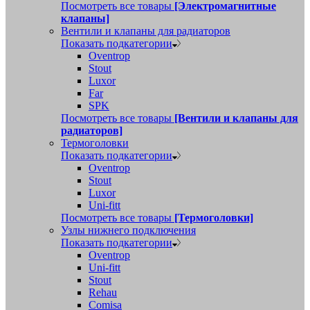
Посмотреть все товары
[Электромагнитные
клапаны]
Вентили и клапаны для радиаторов
Показать подкатегории
Oventrop
Stout
Luxor
Far
SPK
Посмотреть все товары
[Вентили и клапаны для
радиаторов]
Термоголовки
Показать подкатегории
Oventrop
Stout
Luxor
Uni-fitt
Посмотреть все товары
[Термоголовки]
Узлы нижнего подключения
Показать подкатегории
Oventrop
Uni-fitt
Stout
Rehau
Comisa