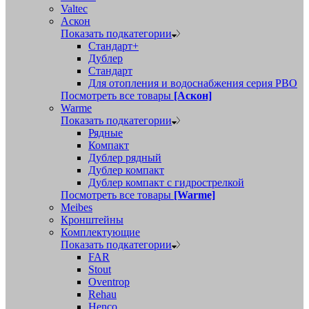
Valtec
Аскон
Показать подкатегории
Стандарт+
Дублер
Стандарт
Для отопления и водоснабжения серия РВО
Посмотреть все товары
[Аскон]
Warme
Показать подкатегории
Рядные
Компакт
Дублер рядный
Дублер компакт
Дублер компакт с гидрострелкой
Посмотреть все товары
[Warme]
Meibes
Кронштейны
Комплектующие
Показать подкатегории
FAR
Stout
Oventrop
Rehau
Henco