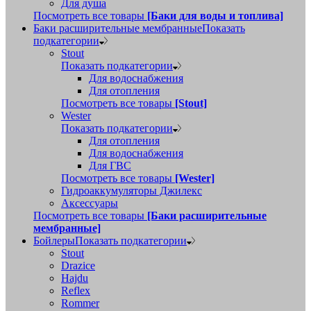
Для душа
Посмотреть все товары
[Баки для воды и топлива]
Баки расширительные мембранные
Показать
подкатегории
Stout
Показать подкатегории
Для водоснабжения
Для отопления
Посмотреть все товары
[Stout]
Wester
Показать подкатегории
Для отопления
Для водоснабжения
Для ГВС
Посмотреть все товары
[Wester]
Гидроаккумуляторы Джилекс
Аксессуары
Посмотреть все товары
[Баки расширительные
мембранные]
Бойлеры
Показать подкатегории
Stout
Drazice
Hajdu
Reflex
Rommer