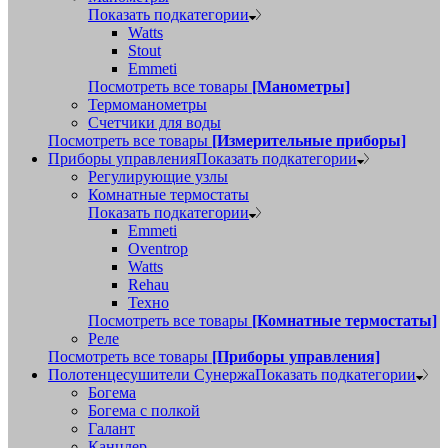
Показать подкатегории
Watts
Stout
Emmeti
Посмотреть все товары
[Манометры]
Термоманометры
Счетчики для воды
Посмотреть все товары
[Измерительные приборы]
Приборы управления
Показать подкатегории
Регулирующие узлы
Комнатные термостаты
Показать подкатегории
Emmeti
Oventrop
Watts
Rehau
Техно
Посмотреть все товары
[Комнатные термостаты]
Реле
Посмотреть все товары
[Приборы управления]
Полотенцесушители Сунержа
Показать подкатегории
Богема
Богема с полкой
Галант
Канцлер