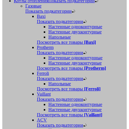
Котлы отопления
Показать подкатегории
Газовые
Показать подкатегории
Baxi
Показать подкатегории
Настенные одноконтурные
Настенные двухконтурные
Напольные
Посмотреть все товары
[Baxi]
Protherm
Показать подкатегории
Настенные одноконтунные
Настенные двухконтурные
Посмотреть все товары
[Protherm]
Ferroli
Показать подкатегории
Напольные
Посмотреть все товары
[Ferroli]
Vaillant
Показать подкатегории
Настенные одноконтурные
Настенные двухконтурные
Посмотреть все товары
[Vaillant]
ACV
Показать подкатегории