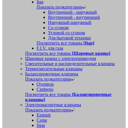
Itap
Показать подкатегории
Внутренний - наружный
Внутренний - внутренний
Наружный-наружный
Со сгоном
Угловой со сгоном
Для бытовой техники
Посмотреть все товары
[Itap]
F.I.V. для газа
Посмотреть все товары
[Шаровые краны]
Шаровые краны с электроприводом
Смесительные и распределительные клапаны
Термосмесительные клапаны
Балансировочные клапаны
Показать подкатегории
Oventrop
Cimberio
Посмотреть все товары
[Балансировочные
клапаны]
Электромагнитные клапаны
Показать подкатегории
Emmeti
Ceme
Sirai