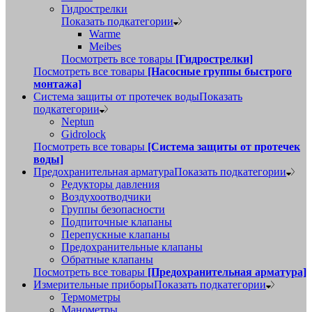
Гидрострелки
Показать подкатегории
Warme
Meibes
Посмотреть все товары
[Гидрострелки]
Посмотреть все товары
[Насосные группы быстрого
монтажа]
Система защиты от протечек воды
Показать
подкатегории
Neptun
Gidrolock
Посмотреть все товары
[Система защиты от протечек
воды]
Предохранительная арматура
Показать подкатегории
Редукторы давления
Воздухоотводчики
Группы безопасности
Подпиточные клапаны
Перепускные клапаны
Предохранительные клапаны
Обратные клапаны
Посмотреть все товары
[Предохранительная арматура]
Измерительные приборы
Показать подкатегории
Термометры
Манометры