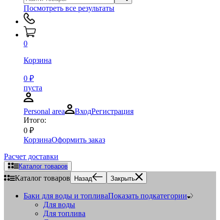
Посмотреть все результаты
0
Корзина
0
₽
пуста
Personal area
Вход
Регистрация
Итого:
0
₽
Корзина
Оформить заказ
Расчет доставки
Каталог товаров
Каталог товаров
Назад
Закрыть
Баки для воды и топлива
Показать подкатегории
Для воды
Для топлива