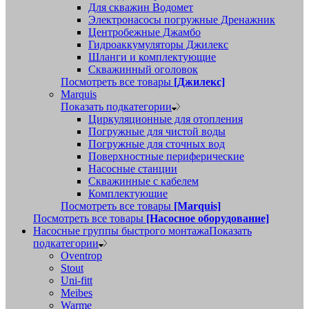
Для скважин Водомет
Электронасосы погружные Дренажник
Центробежные Джамбо
Гидроаккумуляторы Джилекс
Шланги и комплектующие
Скважинный оголовок
Посмотреть все товары
[Джилекс]
Marquis
Показать подкатегории
Циркуляционные для отопления
Погружные для чистой воды
Погружные для сточных вод
Поверхностные периферические
Насосные станции
Скважинные с кабелем
Комплектующие
Посмотреть все товары
[Marquis]
Посмотреть все товары
[Насосное оборудование]
Насосные группы быстрого монтажа
Показать
подкатегории
Oventrop
Stout
Uni-fitt
Meibes
Warme