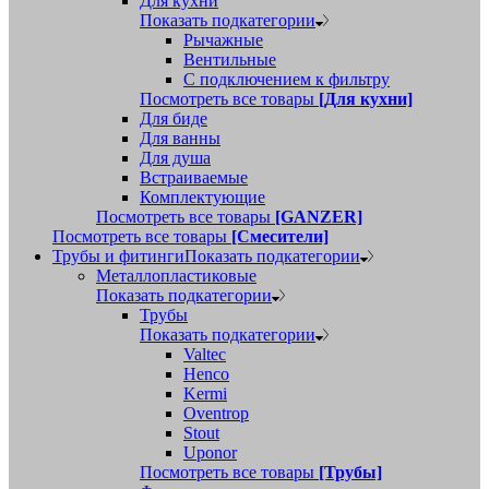
Для кухни
Показать подкатегории
Рычажные
Вентильные
С подключением к фильтру
Посмотреть все товары
[Для кухни]
Для биде
Для ванны
Для душа
Встраиваемые
Комплектующие
Посмотреть все товары
[GANZER]
Посмотреть все товары
[Смесители]
Трубы и фитинги
Показать подкатегории
Металлопластиковые
Показать подкатегории
Трубы
Показать подкатегории
Valtec
Henco
Kermi
Oventrop
Stout
Uponor
Посмотреть все товары
[Трубы]