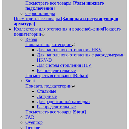
Посмотреть все товары
[Узлы нижнего
подключения]
Сервоприводы
Посмотреть все товары
[Запорная и регулирующая
арматура]
Коллекторы для отопления и водоснабжения
Показать
подкатегории
Rehau
Показать подкатегории
Для напольного отопления HKV
Для напольного отопления с расходомерами
HKV-D
Для систем отопления HLV
Распределительные
Посмотреть все товары
[Rehau]
Stout
Показать подкатегории
Стальные
Латунные
Для радиаторной разводки
Распределительные
Посмотреть все товары
[Stout]
FAR
Oventrop
Tiemme