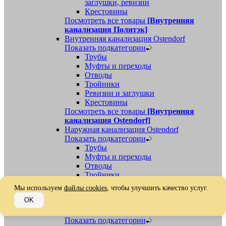
заглушки, ревизии
Крестовины
Посмотреть все товары
[Внутренняя
канализация Политэк]
Внутренняя канализация Ostendorf
Показать подкатегории
Трубы
Муфты и переходы
Отводы
Тройники
Ревизии и заглушки
Крестовины
Посмотреть все товары
[Внутренняя
канализация Ostendorf]
Наружная канализация Ostendorf
Показать подкатегории
Трубы
Муфты и переходы
Отводы
Тройники
Ревизии, заглушки, обратные клапаны
Мы используем
файлы cookies
, чтобы улучшить качество услуг.
Посмотреть все товары
[Наружная
OK
канализация Ostendorf]
Наружная канализация
Показать подкатегории