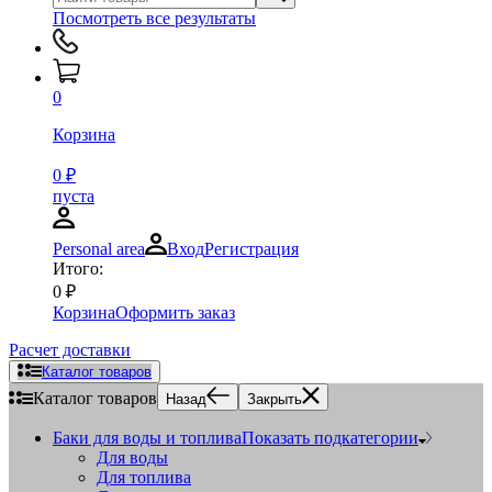
Посмотреть все результаты
0
Корзина
0
₽
пуста
Personal area
Вход
Регистрация
Итого:
0
₽
Корзина
Оформить заказ
Расчет доставки
Каталог товаров
Каталог товаров
Назад
Закрыть
Баки для воды и топлива
Показать подкатегории
Для воды
Для топлива