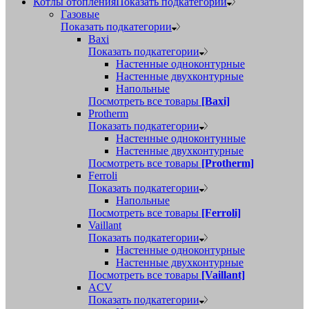
Котлы отопления
Показать подкатегории
Газовые
Показать подкатегории
Baxi
Показать подкатегории
Настенные одноконтурные
Настенные двухконтурные
Напольные
Посмотреть все товары
[Baxi]
Protherm
Показать подкатегории
Настенные одноконтунные
Настенные двухконтурные
Посмотреть все товары
[Protherm]
Ferroli
Показать подкатегории
Напольные
Посмотреть все товары
[Ferroli]
Vaillant
Показать подкатегории
Настенные одноконтурные
Настенные двухконтурные
Посмотреть все товары
[Vaillant]
ACV
Показать подкатегории