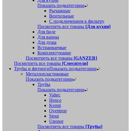
Для кухни
Показать подкатегории
Рычажные
Вентильные
С подключением к фильтру
Посмотреть все товары
[Для кухни]
Для биде
Для ванны
Для душа
Встраиваемые
Комплектующие
Посмотреть все товары
[GANZER]
Посмотреть все товары
[Смесители]
Трубы и фитинги
Показать подкатегории
Металлопластиковые
Показать подкатегории
Трубы
Показать подкатегории
Valtec
Henco
Kermi
Oventrop
Stout
Uponor
Посмотреть все товары
[Трубы]