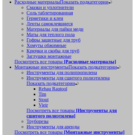
Расходные материалы
Показать подкатегории
Смазки и уплотнители
Соль таблетированная
Герметики и клеи
Ленты самоклеящиеся
Материалы для пайки меди
Маты для теплого пола
Гофры защитные для труб
Хомуты обжимные
Крючки и скобы для труб
Заглушки монтажные
Посмотреть все товары
[Расходные материалы]
Монтажные инструменты
Показать подкатегории
Инструменты для полипропилена
Инструменты для сшитого полиэтилена
Показать подкатегории
Rehau Rautool
Tim
Stout
Vieir
Посмотреть все товары
[Инструменты для
сшитого полиэтилена]
Труборезы
Инструменты для аренды
Посмотреть все товары
[Монтажные инструменты]