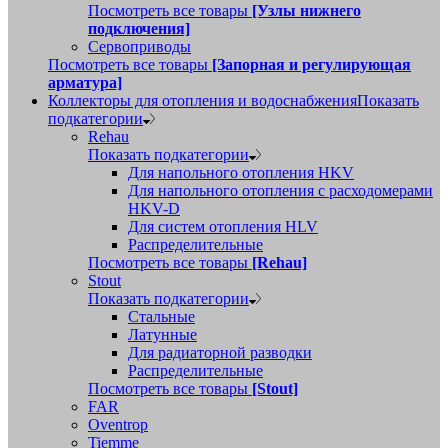
Посмотреть все товары
[Узлы нижнего
подключения]
Сервоприводы
Посмотреть все товары
[Запорная и регулирующая
арматура]
Коллекторы для отопления и водоснабжения
Показать
подкатегории
Rehau
Показать подкатегории
Для напольного отопления HKV
Для напольного отопления с расходомерами
HKV-D
Для систем отопления HLV
Распределительные
Посмотреть все товары
[Rehau]
Stout
Показать подкатегории
Стальные
Латунные
Для радиаторной разводки
Распределительные
Посмотреть все товары
[Stout]
FAR
Oventrop
Tiemme