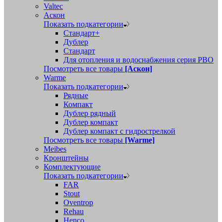
Valtec
Аскон
Показать подкатегории
Стандарт+
Дублер
Стандарт
Для отопления и водоснабжения серия РВО
Посмотреть все товары
[Аскон]
Warme
Показать подкатегории
Рядные
Компакт
Дублер рядный
Дублер компакт
Дублер компакт с гидрострелкой
Посмотреть все товары
[Warme]
Meibes
Кронштейны
Комплектующие
Показать подкатегории
FAR
Stout
Oventrop
Rehau
Henco