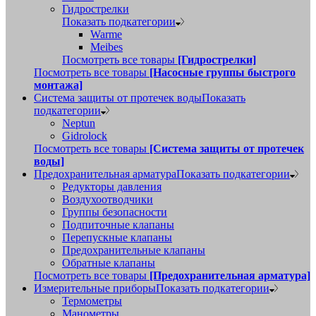
Гидрострелки
Показать подкатегории
Warme
Meibes
Посмотреть все товары
[Гидрострелки]
Посмотреть все товары
[Насосные группы быстрого
монтажа]
Система защиты от протечек воды
Показать
подкатегории
Neptun
Gidrolock
Посмотреть все товары
[Система защиты от протечек
воды]
Предохранительная арматура
Показать подкатегории
Редукторы давления
Воздухоотводчики
Группы безопасности
Подпиточные клапаны
Перепускные клапаны
Предохранительные клапаны
Обратные клапаны
Посмотреть все товары
[Предохранительная арматура]
Измерительные приборы
Показать подкатегории
Термометры
Манометры