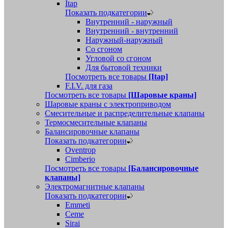
Itap
Показать подкатегории
Внутренний - наружный
Внутренний - внутренний
Наружный-наружный
Со сгоном
Угловой со сгоном
Для бытовой техники
Посмотреть все товары
[Itap]
F.I.V. для газа
Посмотреть все товары
[Шаровые краны]
Шаровые краны с электроприводом
Смесительные и распределительные клапаны
Термосмесительные клапаны
Балансировочные клапаны
Показать подкатегории
Oventrop
Cimberio
Посмотреть все товары
[Балансировочные
клапаны]
Электромагнитные клапаны
Показать подкатегории
Emmeti
Ceme
Sirai