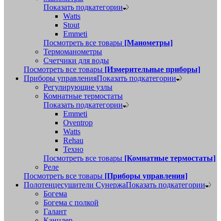
Показать подкатегории
Watts
Stout
Emmeti
Посмотреть все товары
[Манометры]
Термоманометры
Счетчики для воды
Посмотреть все товары
[Измерительные приборы]
Приборы управления
Показать подкатегории
Регулирующие узлы
Комнатные термостаты
Показать подкатегории
Emmeti
Oventrop
Watts
Rehau
Техно
Посмотреть все товары
[Комнатные термостаты]
Реле
Посмотреть все товары
[Приборы управления]
Полотенцесушители Сунержа
Показать подкатегории
Богема
Богема с полкой
Галант
Канцлер