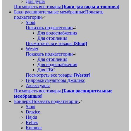
Для душа
Посмотреть все товары
[Баки для воды и топлива]
Баки расширительные мембранные
Показать
подкатегории
Stout
Показать подкатегории
Для водоснабжения
Для отопления
Посмотреть все товары
[Stout]
Wester
Показать подкатегории
Для отопления
Для водоснабжения
Для ГВС
Посмотреть все товары
[Wester]
Гидроаккумуляторы Джилекс
Аксессуары
Посмотреть все товары
[Баки расширительные
мембранные]
Бойлеры
Показать подкатегории
Stout
Drazice
Hajdu
Reflex
Rommer