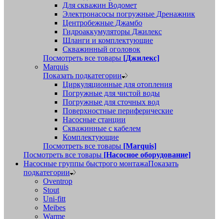
Для скважин Водомет
Электронасосы погружные Дренажник
Центробежные Джамбо
Гидроаккумуляторы Джилекс
Шланги и комплектующие
Скважинный оголовок
Посмотреть все товары
[Джилекс]
Marquis
Показать подкатегории
Циркуляционные для отопления
Погружные для чистой воды
Погружные для сточных вод
Поверхностные периферические
Насосные станции
Скважинные с кабелем
Комплектующие
Посмотреть все товары
[Marquis]
Посмотреть все товары
[Насосное оборудование]
Насосные группы быстрого монтажа
Показать
подкатегории
Oventrop
Stout
Uni-fitt
Meibes
Warme