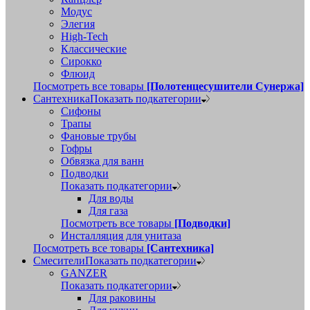
Модус
Элегия
High-Tech
Классические
Сирокко
Флюид
Посмотреть все товары
[Полотенцесушители Сунержа]
Сантехника
Показать подкатегории
Сифоны
Трапы
Фановые трубы
Гофры
Обвязка для ванн
Подводки
Показать подкатегории
Для воды
Для газа
Посмотреть все товары
[Подводки]
Инсталляция для унитаза
Посмотреть все товары
[Сантехника]
Смесители
Показать подкатегории
GANZER
Показать подкатегории
Для раковины