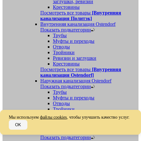
заглушки, ревизии
Крестовины
Посмотреть все товары
[Внутренняя
канализация Политэк]
Внутренняя канализация Ostendorf
Показать подкатегории
Трубы
Муфты и переходы
Отводы
Тройники
Ревизии и заглушки
Крестовины
Посмотреть все товары
[Внутренняя
канализация Ostendorf]
Наружная канализация Ostendorf
Показать подкатегории
Трубы
Муфты и переходы
Отводы
Тройники
Ревизии, заглушки, обратные клапаны
Мы используем
файлы cookies
, чтобы улучшить качество услуг.
Посмотреть все товары
[Наружная
OK
канализация Ostendorf]
Наружная канализация
Показать подкатегории