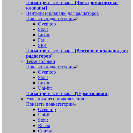
Посмотреть все товары
[Электромагнитные
клапаны]
Вентили и клапаны для радиаторов
Показать подкатегории
Oventrop
Stout
Luxor
Far
SPK
Посмотреть все товары
[Вентили и клапаны для
радиаторов]
Термоголовки
Показать подкатегории
Oventrop
Stout
Luxor
Uni-fitt
Посмотреть все товары
[Термоголовки]
Узлы нижнего подключения
Показать подкатегории
Oventrop
Uni-fitt
Stout
Rehau
Comisa