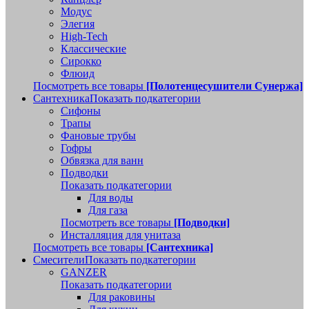
Модус
Элегия
High-Tech
Классические
Сирокко
Флюид
Посмотреть все товары
[Полотенцесушители Сунержа]
Сантехника
Показать подкатегории
Сифоны
Трапы
Фановые трубы
Гофры
Обвязка для ванн
Подводки
Показать подкатегории
Для воды
Для газа
Посмотреть все товары
[Подводки]
Инсталляция для унитаза
Посмотреть все товары
[Сантехника]
Смесители
Показать подкатегории
GANZER
Показать подкатегории
Для раковины