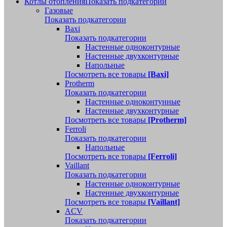
Котлы отопления
Показать подкатегории
Газовые
Показать подкатегории
Baxi
Показать подкатегории
Настенные одноконтурные
Настенные двухконтурные
Напольные
Посмотреть все товары
[Baxi]
Protherm
Показать подкатегории
Настенные одноконтунные
Настенные двухконтурные
Посмотреть все товары
[Protherm]
Ferroli
Показать подкатегории
Напольные
Посмотреть все товары
[Ferroli]
Vaillant
Показать подкатегории
Настенные одноконтурные
Настенные двухконтурные
Посмотреть все товары
[Vaillant]
ACV
Показать подкатегории