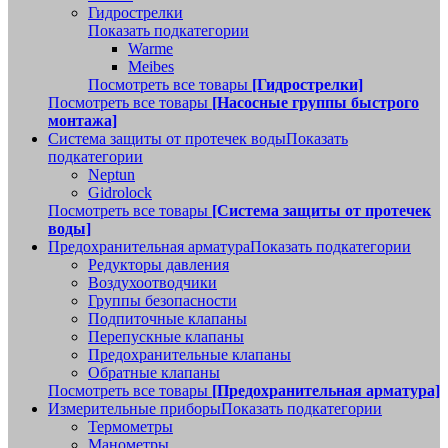
Гидрострелки
Показать подкатегории
Warme
Meibes
Посмотреть все товары
[Гидрострелки]
Посмотреть все товары
[Насосные группы быстрого
монтажа]
Система защиты от протечек воды
Показать
подкатегории
Neptun
Gidrolock
Посмотреть все товары
[Система защиты от протечек
воды]
Предохранительная арматура
Показать подкатегории
Редукторы давления
Воздухоотводчики
Группы безопасности
Подпиточные клапаны
Перепускные клапаны
Предохранительные клапаны
Обратные клапаны
Посмотреть все товары
[Предохранительная арматура]
Измерительные приборы
Показать подкатегории
Термометры
Манометры