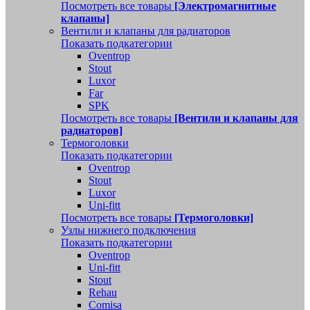
Посмотреть все товары
[Электромагнитные
клапаны]
Вентили и клапаны для радиаторов
Показать подкатегории
Oventrop
Stout
Luxor
Far
SPK
Посмотреть все товары
[Вентили и клапаны для
радиаторов]
Термоголовки
Показать подкатегории
Oventrop
Stout
Luxor
Uni-fitt
Посмотреть все товары
[Термоголовки]
Узлы нижнего подключения
Показать подкатегории
Oventrop
Uni-fitt
Stout
Rehau
Comisa