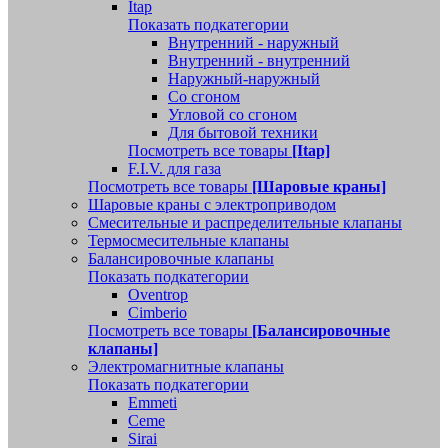
Itap
Показать подкатегории
Внутренний - наружный
Внутренний - внутренний
Наружный-наружный
Со сгоном
Угловой со сгоном
Для бытовой техники
Посмотреть все товары
[Itap]
F.I.V. для газа
Посмотреть все товары
[Шаровые краны]
Шаровые краны с электроприводом
Смесительные и распределительные клапаны
Термосмесительные клапаны
Балансировочные клапаны
Показать подкатегории
Oventrop
Cimberio
Посмотреть все товары
[Балансировочные
клапаны]
Электромагнитные клапаны
Показать подкатегории
Emmeti
Ceme
Sirai