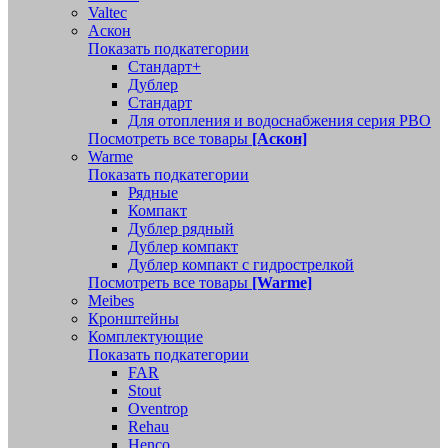
Valtec
Аскон
Показать подкатегории
Стандарт+
Дублер
Стандарт
Для отопления и водоснабжения серия РВО
Посмотреть все товары
[Аскон]
Warme
Показать подкатегории
Рядные
Компакт
Дублер рядный
Дублер компакт
Дублер компакт с гидрострелкой
Посмотреть все товары
[Warme]
Meibes
Кронштейны
Комплектующие
Показать подкатегории
FAR
Stout
Oventrop
Rehau
Henco