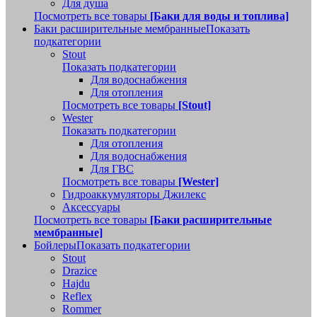
Для душа
Посмотреть все товары
[Баки для воды и топлива]
Баки расширительные мембранные
Показать
подкатегории
Stout
Показать подкатегории
Для водоснабжения
Для отопления
Посмотреть все товары
[Stout]
Wester
Показать подкатегории
Для отопления
Для водоснабжения
Для ГВС
Посмотреть все товары
[Wester]
Гидроаккумуляторы Джилекс
Аксессуары
Посмотреть все товары
[Баки расширительные
мембранные]
Бойлеры
Показать подкатегории
Stout
Drazice
Hajdu
Reflex
Rommer