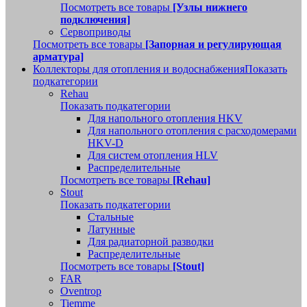
Посмотреть все товары
[Узлы нижнего
подключения]
Сервоприводы
Посмотреть все товары
[Запорная и регулирующая
арматура]
Коллекторы для отопления и водоснабжения
Показать
подкатегории
Rehau
Показать подкатегории
Для напольного отопления HKV
Для напольного отопления с расходомерами
HKV-D
Для систем отопления HLV
Распределительные
Посмотреть все товары
[Rehau]
Stout
Показать подкатегории
Стальные
Латунные
Для радиаторной разводки
Распределительные
Посмотреть все товары
[Stout]
FAR
Oventrop
Tiemme