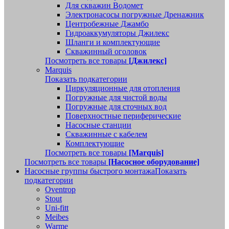
Для скважин Водомет
Электронасосы погружные Дренажник
Центробежные Джамбо
Гидроаккумуляторы Джилекс
Шланги и комплектующие
Скважинный оголовок
Посмотреть все товары
[Джилекс]
Marquis
Показать подкатегории
Циркуляционные для отопления
Погружные для чистой воды
Погружные для сточных вод
Поверхностные периферические
Насосные станции
Скважинные с кабелем
Комплектующие
Посмотреть все товары
[Marquis]
Посмотреть все товары
[Насосное оборудование]
Насосные группы быстрого монтажа
Показать
подкатегории
Oventrop
Stout
Uni-fitt
Meibes
Warme