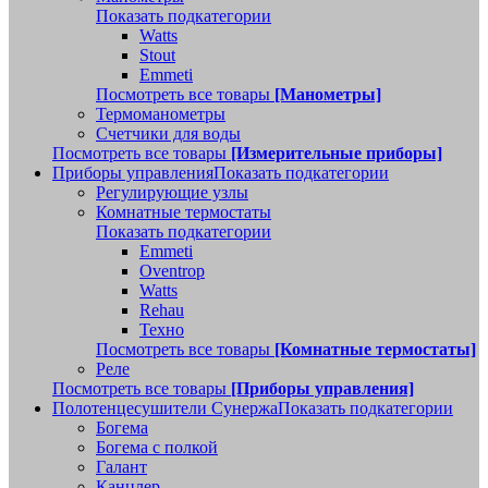
Показать подкатегории
Watts
Stout
Emmeti
Посмотреть все товары
[Манометры]
Термоманометры
Счетчики для воды
Посмотреть все товары
[Измерительные приборы]
Приборы управления
Показать подкатегории
Регулирующие узлы
Комнатные термостаты
Показать подкатегории
Emmeti
Oventrop
Watts
Rehau
Техно
Посмотреть все товары
[Комнатные термостаты]
Реле
Посмотреть все товары
[Приборы управления]
Полотенцесушители Сунержа
Показать подкатегории
Богема
Богема с полкой
Галант
Канцлер