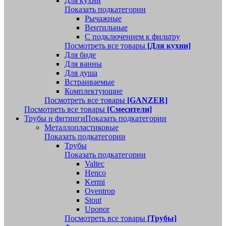
Для кухни
Показать подкатегории
Рычажные
Вентильные
С подключением к фильтру
Посмотреть все товары
[Для кухни]
Для биде
Для ванны
Для душа
Встраиваемые
Комплектующие
Посмотреть все товары
[GANZER]
Посмотреть все товары
[Смесители]
Трубы и фитинги
Показать подкатегории
Металлопластиковые
Показать подкатегории
Трубы
Показать подкатегории
Valtec
Henco
Kermi
Oventrop
Stout
Uponor
Посмотреть все товары
[Трубы]