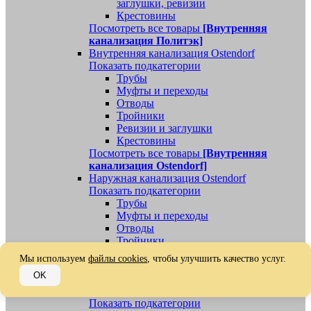
заглушки, ревизии
Крестовины
Посмотреть все товары
[Внутренняя
канализация Политэк]
Внутренняя канализация Ostendorf
Показать подкатегории
Трубы
Муфты и переходы
Отводы
Тройники
Ревизии и заглушки
Крестовины
Посмотреть все товары
[Внутренняя
канализация Ostendorf]
Наружная канализация Ostendorf
Показать подкатегории
Трубы
Муфты и переходы
Отводы
Тройники
Ревизии, заглушки, обратные клапаны
Мы используем
файлы cookies
, чтобы улучшить качество услуг.
Посмотреть все товары
[Наружная
OK
канализация Ostendorf]
Наружная канализация
Показать подкатегории