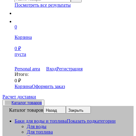
Посмотреть все результаты
0
Корзина
0
₽
пуста
Personal area
Вход
Регистрация
Итого:
0
₽
Корзина
Оформить заказ
Расчет доставки
Каталог товаров
Каталог товаров
Назад
Закрыть
Баки для воды и топлива
Показать подкатегории
Для воды
Для топлива