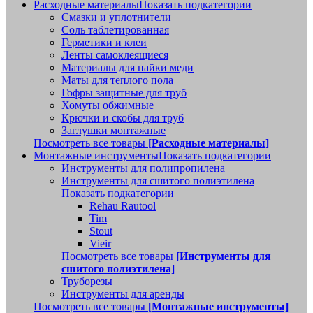
Расходные материалы
Показать подкатегории
Смазки и уплотнители
Соль таблетированная
Герметики и клеи
Ленты самоклеящиеся
Материалы для пайки меди
Маты для теплого пола
Гофры защитные для труб
Хомуты обжимные
Крючки и скобы для труб
Заглушки монтажные
Посмотреть все товары
[Расходные материалы]
Монтажные инструменты
Показать подкатегории
Инструменты для полипропилена
Инструменты для сшитого полиэтилена
Показать подкатегории
Rehau Rautool
Tim
Stout
Vieir
Посмотреть все товары
[Инструменты для
сшитого полиэтилена]
Труборезы
Инструменты для аренды
Посмотреть все товары
[Монтажные инструменты]