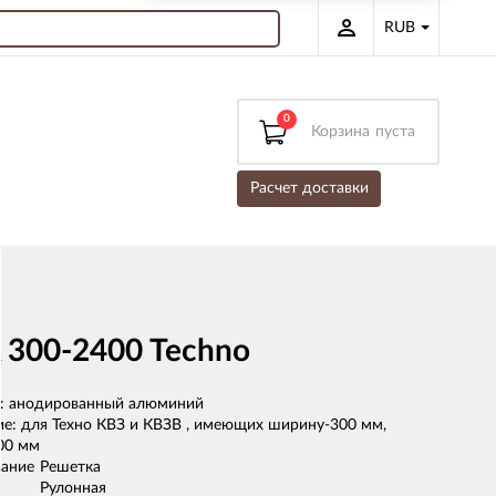
RUB
0
Корзина
пуста
Расчет доставки
 300-2400 Techno
: анодированный алюминий
ие: для Техно КВЗ и КВЗВ , имеющих ширину-300 мм,
00 мм
ание
Решетка
Рулонная