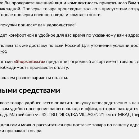
е Вы проверяете внешний вид и комплектность привезенного Вам т
накладной. Проверка товара происходит только в присутствии сот
 после проверки внешнего вида и комплектности.
покупки приносят вам удовольствие!
дет комфортной в удобное для вас время по указанному вами адрес
ляем так же доставку по всей России! Для уточнения условий дос
3-61
агазин
«Shopsantex.ru»
предлагает огромный ассортимент товаров д
еобходимость произвести оплату.
авляем разные варианты оплаты.
ными средствами
возе товара удобнее всего оплатить покупку непосредственно в н
и вам удобно посещение нашего склада и офиса, которые находятся 
., д. Матвейково уч. 42, ТВЦ "ЯГОДКА VILLAGE". 21 км от МКАД (п
деньгами можно рассчитаться при поставке товара по вашему адр
 при заказе товара.