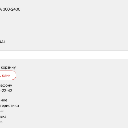
A 300-2400
 RAL
 корзину
1 клик
лефону
2-22-42
ание
теристики
вы
вка
та