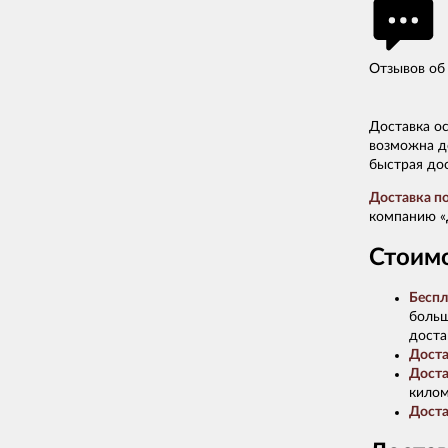
Отзывов об 
Доставка о
возможна до
быстрая до
Доставка п
компанию «
Стоимо
Беспл
больш
доста
Доста
Доста
килом
Доста