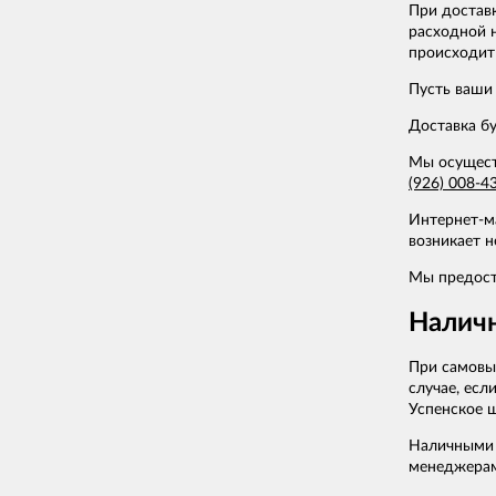
При доставк
расходной 
происходит
Пусть ваши 
Доставка бу
Мы осуществ
(926) 008-4
Интернет-м
возникает н
Мы предост
Налич
При самовы
случае, есл
Успенское ш
Наличными 
менеджерами