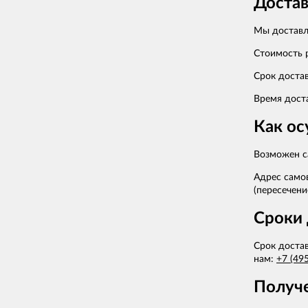
Достав
Мы доставл
Стоимость 
Срок достав
Время дост
Как ос
Возможен с
Адрес самов
(пересечени
Сроки 
Срок достав
нам:
+7 (49
Получе