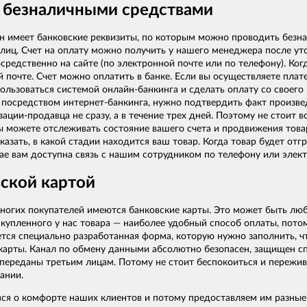
 безналичными средствами
 имеет банковские реквизиты, по которым можно проводить безнал
лиц. Счет на оплату можно получить у нашего менеджера после уто
редственно на сайте (по электронной почте или по телефону). Ког
 почте. Счет можно оплатить в банке. Если вы осуществляете плате
льзоваться системой онлайн-банкинга и сделать оплату со своего 
 посредством интернет-банкинга, нужно подтвердить факт произвед
зации-продавца не сразу, а в течение трех дней. Поэтому не стоит 
ы можете отслеживать состояние вашего счета и продвижения товар
казать, в какой стадии находится ваш товар. Когда товар будет от
ае вам доступна связь с нашим сотрудником по телефону или элект
ской картой
ногих покупателей имеются банковские карты. Это может быть люб
купленного у нас товара — наиболее удобный способ оплаты, пото
ется специально разработанная форма, которую нужно заполнить, ч
карты. Канал по обмену данными абсолютно безопасен, защищен сп
 переданы третьим лицам. Потому не стоит беспокоиться и пережив
ании.
ся о комфорте наших клиентов и потому предоставляем им разные