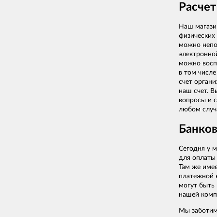
Расчет
Наш магазин
физических 
можно непос
электронной
можно воспо
в том числе
счет органи
наш счет. В
вопросы и с
любом случ
Банков
Сегодня у м
для оплаты 
Там же име
платежной 
могут быть
нашей комп
Мы заботим