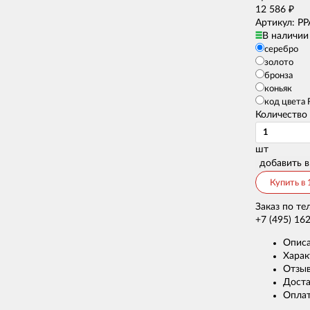
12 586
₽
Артикул: PP
В наличии
серебро
золото
бронза
коньяк
код цвета
Количество
шт
добавить в
Купить в 
Заказ по те
+7 (495) 16
Опис
Харак
Отзы
Доста
Опла