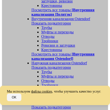
заглушки, ревизии
Крестовины
Посмотреть все товары
[Внутренняя
канализация Политэк]
Внутренняя канализация Ostendorf
Показать подкатегории
Трубы
Муфты и переходы
Отводы
Тройники
Ревизии и заглушки
Крестовины
Посмотреть все товары
[Внутренняя
канализация Ostendorf]
Наружная канализация Ostendorf
Показать подкатегории
Трубы
Муфты и переходы
Отводы
Тройники
Ревизии, заглушки, обратные клапаны
Мы используем
файлы cookies
, чтобы улучшить качество услуг.
Посмотреть все товары
[Наружная
OK
канализация Ostendorf]
Наружная канализация
Показать подкатегории