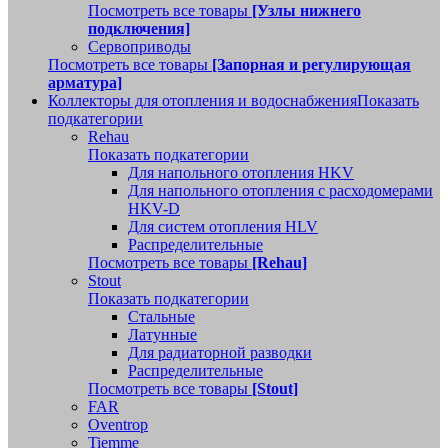
Посмотреть все товары
[Узлы нижнего
подключения]
Сервоприводы
Посмотреть все товары
[Запорная и регулирующая
арматура]
Коллекторы для отопления и водоснабжения
Показать
подкатегории
Rehau
Показать подкатегории
Для напольного отопления HKV
Для напольного отопления с расходомерами
HKV-D
Для систем отопления HLV
Распределительные
Посмотреть все товары
[Rehau]
Stout
Показать подкатегории
Стальные
Латунные
Для радиаторной разводки
Распределительные
Посмотреть все товары
[Stout]
FAR
Oventrop
Tiemme