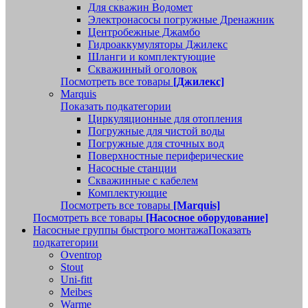
Для скважин Водомет
Электронасосы погружные Дренажник
Центробежные Джамбо
Гидроаккумуляторы Джилекс
Шланги и комплектующие
Скважинный оголовок
Посмотреть все товары
[Джилекс]
Marquis
Показать подкатегории
Циркуляционные для отопления
Погружные для чистой воды
Погружные для сточных вод
Поверхностные периферические
Насосные станции
Скважинные с кабелем
Комплектующие
Посмотреть все товары
[Marquis]
Посмотреть все товары
[Насосное оборудование]
Насосные группы быстрого монтажа
Показать
подкатегории
Oventrop
Stout
Uni-fitt
Meibes
Warme