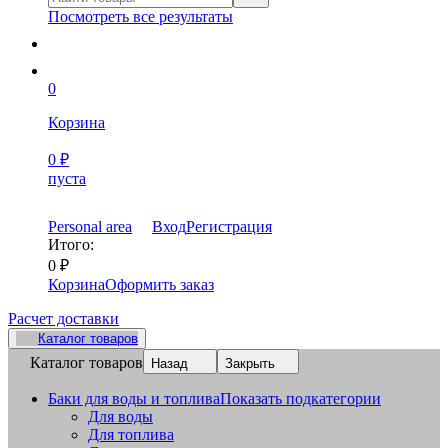
Посмотреть все результаты
0
Корзина
0
₽
пуста
Personal area
Вход
Регистрация
Итого:
0
₽
Корзина
Оформить заказ
Расчет доставки
Каталог товаров
Каталог товаров
Назад
Закрыть
Баки для воды и топлива
Показать подкатегории
Для воды
Для топлива