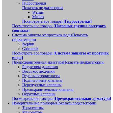
Гидрострелки
Показать подкатегории
Warme
Meibes
Посмотреть все товары
[Гидрострелки]
Посмотреть все товары
[Насосные группы быстрого
монтажа]
Система защиты от протечек воды
Показать
подкатегории
Neptun
Gidrolock
Посмотреть все товары
[Система защиты от протечек
воды]
Предохранительная арматура
Показать подкатегории
Редукторы давления
Воздухоотводчики
Группы безопасности
Подпиточные клапаны
Перепускные клапаны
Предохранительные клапаны
Обратные клапаны
Посмотреть все товары
[Предохранительная арматура]
Измерительные приборы
Показать подкатегории
Термометры
Манометры