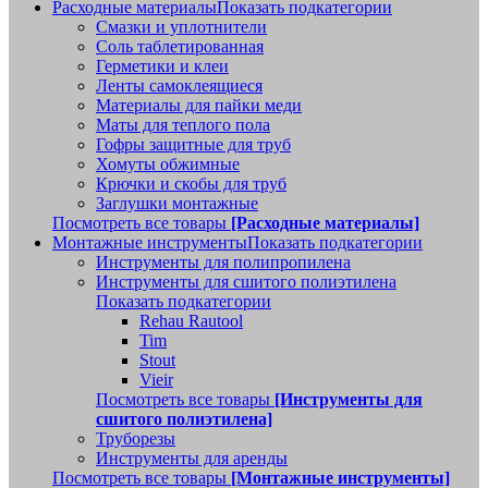
Расходные материалы
Показать подкатегории
Смазки и уплотнители
Соль таблетированная
Герметики и клеи
Ленты самоклеящиеся
Материалы для пайки меди
Маты для теплого пола
Гофры защитные для труб
Хомуты обжимные
Крючки и скобы для труб
Заглушки монтажные
Посмотреть все товары
[Расходные материалы]
Монтажные инструменты
Показать подкатегории
Инструменты для полипропилена
Инструменты для сшитого полиэтилена
Показать подкатегории
Rehau Rautool
Tim
Stout
Vieir
Посмотреть все товары
[Инструменты для
сшитого полиэтилена]
Труборезы
Инструменты для аренды
Посмотреть все товары
[Монтажные инструменты]