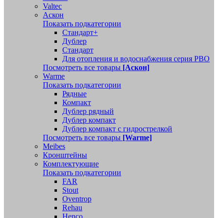
Valtec
Аскон
Показать подкатегории
Стандарт+
Дублер
Стандарт
Для отопления и водоснабжения серия РВО
Посмотреть все товары
[Аскон]
Warme
Показать подкатегории
Рядные
Компакт
Дублер рядный
Дублер компакт
Дублер компакт с гидрострелкой
Посмотреть все товары
[Warme]
Meibes
Кронштейны
Комплектующие
Показать подкатегории
FAR
Stout
Oventrop
Rehau
Henco