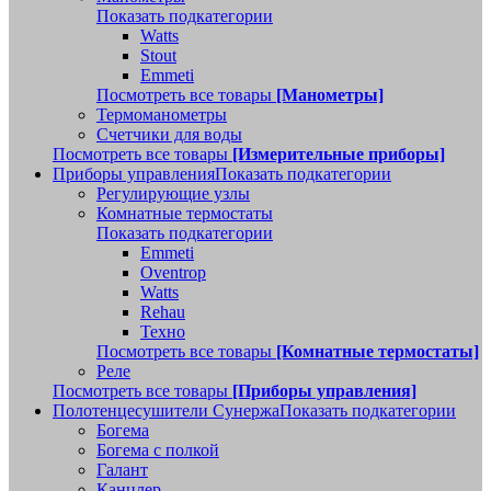
Показать подкатегории
Watts
Stout
Emmeti
Посмотреть все товары
[Манометры]
Термоманометры
Счетчики для воды
Посмотреть все товары
[Измерительные приборы]
Приборы управления
Показать подкатегории
Регулирующие узлы
Комнатные термостаты
Показать подкатегории
Emmeti
Oventrop
Watts
Rehau
Техно
Посмотреть все товары
[Комнатные термостаты]
Реле
Посмотреть все товары
[Приборы управления]
Полотенцесушители Сунержа
Показать подкатегории
Богема
Богема с полкой
Галант
Канцлер