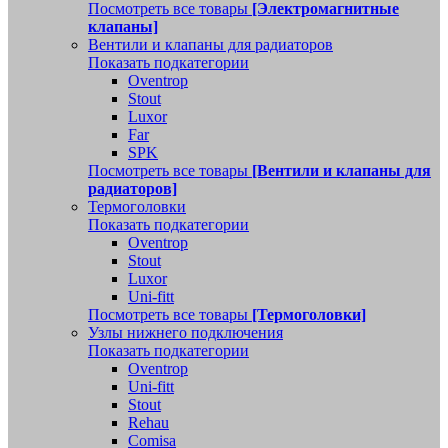
Посмотреть все товары
[Электромагнитные
клапаны]
Вентили и клапаны для радиаторов
Показать подкатегории
Oventrop
Stout
Luxor
Far
SPK
Посмотреть все товары
[Вентили и клапаны для
радиаторов]
Термоголовки
Показать подкатегории
Oventrop
Stout
Luxor
Uni-fitt
Посмотреть все товары
[Термоголовки]
Узлы нижнего подключения
Показать подкатегории
Oventrop
Uni-fitt
Stout
Rehau
Comisa