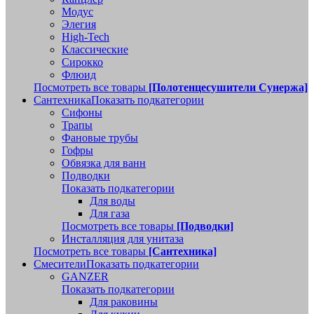
Модус
Элегия
High-Tech
Классические
Сирокко
Флюид
Посмотреть все товары
[Полотенцесушители Сунержа]
Сантехника
Показать подкатегории
Сифоны
Трапы
Фановые трубы
Гофры
Обвязка для ванн
Подводки
Показать подкатегории
Для воды
Для газа
Посмотреть все товары
[Подводки]
Инсталляция для унитаза
Посмотреть все товары
[Сантехника]
Смесители
Показать подкатегории
GANZER
Показать подкатегории
Для раковины