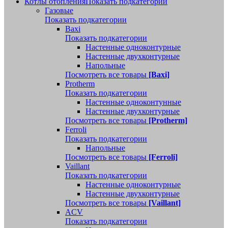
Котлы отопления
Показать подкатегории
Газовые
Показать подкатегории
Baxi
Показать подкатегории
Настенные одноконтурные
Настенные двухконтурные
Напольные
Посмотреть все товары
[Baxi]
Protherm
Показать подкатегории
Настенные одноконтунные
Настенные двухконтурные
Посмотреть все товары
[Protherm]
Ferroli
Показать подкатегории
Напольные
Посмотреть все товары
[Ferroli]
Vaillant
Показать подкатегории
Настенные одноконтурные
Настенные двухконтурные
Посмотреть все товары
[Vaillant]
ACV
Показать подкатегории