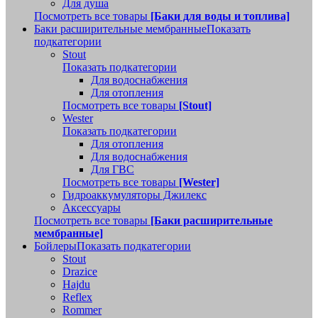
Для душа
Посмотреть все товары
[Баки для воды и топлива]
Баки расширительные мембранные
Показать
подкатегории
Stout
Показать подкатегории
Для водоснабжения
Для отопления
Посмотреть все товары
[Stout]
Wester
Показать подкатегории
Для отопления
Для водоснабжения
Для ГВС
Посмотреть все товары
[Wester]
Гидроаккумуляторы Джилекс
Аксессуары
Посмотреть все товары
[Баки расширительные
мембранные]
Бойлеры
Показать подкатегории
Stout
Drazice
Hajdu
Reflex
Rommer