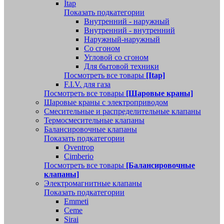
Itap
Показать подкатегории
Внутренний - наружный
Внутренний - внутренний
Наружный-наружный
Со сгоном
Угловой со сгоном
Для бытовой техники
Посмотреть все товары
[Itap]
F.I.V. для газа
Посмотреть все товары
[Шаровые краны]
Шаровые краны с электроприводом
Смесительные и распределительные клапаны
Термосмесительные клапаны
Балансировочные клапаны
Показать подкатегории
Oventrop
Cimberio
Посмотреть все товары
[Балансировочные
клапаны]
Электромагнитные клапаны
Показать подкатегории
Emmeti
Ceme
Sirai