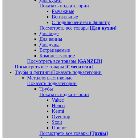
Для кухни
Показать подкатегории
Рычажные
Вентильные
С подключением к фильтру
Посмотреть все товары
[Для кухни]
Для биде
Для ванны
Для душа
Встраиваемые
Комплектующие
Посмотреть все товары
[GANZER]
Посмотреть все товары
[Смесители]
Трубы и фитинги
Показать подкатегории
Металлопластиковые
Показать подкатегории
Трубы
Показать подкатегории
Valtec
Henco
Kermi
Oventrop
Stout
Uponor
Посмотреть все товары
[Трубы]