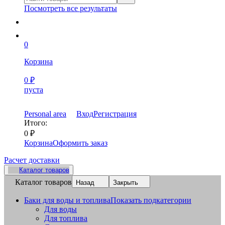
Посмотреть все результаты
0
Корзина
0
₽
пуста
Personal area
Вход
Регистрация
Итого:
0
₽
Корзина
Оформить заказ
Расчет доставки
Каталог товаров
Каталог товаров
Назад
Закрыть
Баки для воды и топлива
Показать подкатегории
Для воды
Для топлива