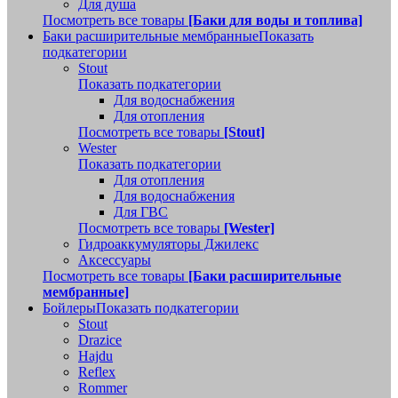
Для душа
Посмотреть все товары
[Баки для воды и топлива]
Баки расширительные мембранные
Показать
подкатегории
Stout
Показать подкатегории
Для водоснабжения
Для отопления
Посмотреть все товары
[Stout]
Wester
Показать подкатегории
Для отопления
Для водоснабжения
Для ГВС
Посмотреть все товары
[Wester]
Гидроаккумуляторы Джилекс
Аксессуары
Посмотреть все товары
[Баки расширительные
мембранные]
Бойлеры
Показать подкатегории
Stout
Drazice
Hajdu
Reflex
Rommer