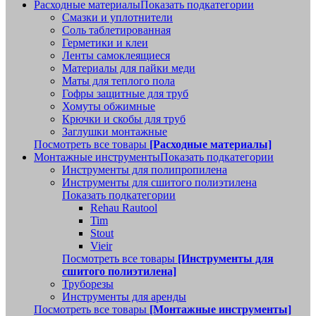
Расходные материалы
Показать подкатегории
Смазки и уплотнители
Соль таблетированная
Герметики и клеи
Ленты самоклеящиеся
Материалы для пайки меди
Маты для теплого пола
Гофры защитные для труб
Хомуты обжимные
Крючки и скобы для труб
Заглушки монтажные
Посмотреть все товары
[Расходные материалы]
Монтажные инструменты
Показать подкатегории
Инструменты для полипропилена
Инструменты для сшитого полиэтилена
Показать подкатегории
Rehau Rautool
Tim
Stout
Vieir
Посмотреть все товары
[Инструменты для
сшитого полиэтилена]
Труборезы
Инструменты для аренды
Посмотреть все товары
[Монтажные инструменты]