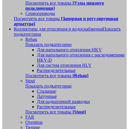
Посмотреть все товары
[Узлы нижнего
подключения]
Сервоприводы
Посмотреть все товары
[Запорная и регулирующая
арматура]
Коллекторы для отопления и водоснабжения
Показать
подкатегории
Rehau
Показать подкатегории
Для напольного отопления HKV
Для напольного отопления с расходомерами
HKV-D
Для систем отопления HLV
Распределительные
Посмотреть все товары
[Rehau]
Stout
Показать подкатегории
Стальные
Латунные
Для радиаторной разводки
Распределительные
Посмотреть все товары
[Stout]
FAR
Oventrop
Tiemme