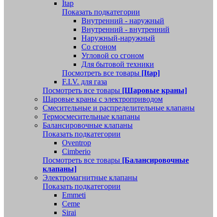
Itap
Показать подкатегории
Внутренний - наружный
Внутренний - внутренний
Наружный-наружный
Со сгоном
Угловой со сгоном
Для бытовой техники
Посмотреть все товары
[Itap]
F.I.V. для газа
Посмотреть все товары
[Шаровые краны]
Шаровые краны с электроприводом
Смесительные и распределительные клапаны
Термосмесительные клапаны
Балансировочные клапаны
Показать подкатегории
Oventrop
Cimberio
Посмотреть все товары
[Балансировочные
клапаны]
Электромагнитные клапаны
Показать подкатегории
Emmeti
Ceme
Sirai