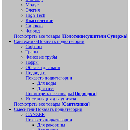
Модус
Элегия
High-Tech
Классические
Сирокко
Флюид
Посмотреть все товары
[Полотенцесушители Сунержа]
Сантехника
Показать подкатегории
Сифоны
Трапы
Фановые трубы
Гофры
Обвязка для ванн
Подводки
Показать подкатегории
Для воды
Для газа
Посмотреть все товары
[Подводки]
Инсталляция для унитаза
Посмотреть все товары
[Сантехника]
Смесители
Показать подкатегории
GANZER
Показать подкатегории
Для раковины