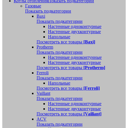
Котлы отопления
Показать подкатегории
Газовые
Показать подкатегории
Baxi
Показать подкатегории
Настенные одноконтурные
Настенные двухконтурные
Напольные
Посмотреть все товары
[Baxi]
Protherm
Показать подкатегории
Настенные одноконтунные
Настенные двухконтурные
Посмотреть все товары
[Protherm]
Ferroli
Показать подкатегории
Напольные
Посмотреть все товары
[Ferroli]
Vaillant
Показать подкатегории
Настенные одноконтурные
Настенные двухконтурные
Посмотреть все товары
[Vaillant]
ACV
Показать подкатегории