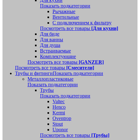
Для кухни
Показать подкатегории
Рычажные
Вентильные
С подключением к фильтру
Посмотреть все товары
[Для кухни]
Для биде
Для ванны
Для душа
Встраиваемые
Комплектующие
Посмотреть все товары
[GANZER]
Посмотреть все товары
[Смесители]
Трубы и фитинги
Показать подкатегории
Металлопластиковые
Показать подкатегории
Трубы
Показать подкатегории
Valtec
Henco
Kermi
Oventrop
Stout
Uponor
Посмотреть все товары
[Трубы]