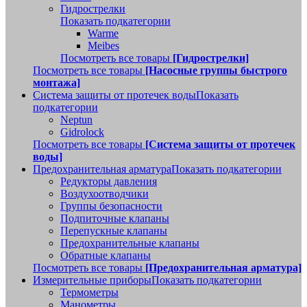
Гидрострелки
Показать подкатегории
Warme
Meibes
Посмотреть все товары
[Гидрострелки]
Посмотреть все товары
[Насосные группы быстрого
монтажа]
Система защиты от протечек воды
Показать
подкатегории
Neptun
Gidrolock
Посмотреть все товары
[Система защиты от протечек
воды]
Предохранительная арматура
Показать подкатегории
Редукторы давления
Воздухоотводчики
Группы безопасности
Подпиточные клапаны
Перепускные клапаны
Предохранительные клапаны
Обратные клапаны
Посмотреть все товары
[Предохранительная арматура]
Измерительные приборы
Показать подкатегории
Термометры
Манометры