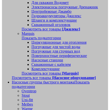
Для скважин Водомет
Электронасосы погружные Дренажник
Центробежные Джамбо
Гидроаккумуляторы Джилекс
Шланги и комплектующие
Скважинный оголовок
Посмотреть все товары
[Джилекс]
Marquis
Показать подкатегории
Циркуляционные для отопления
Погружные для чистой воды
Погружные для сточных вод
Поверхностные периферические
Насосные станции
Скважинные с кабелем
Комплектующие
Посмотреть все товары
[Marquis]
Посмотреть все товары
[Насосное оборудование]
Насосные группы быстрого монтажа
Показать
подкатегории
Oventrop
Stout
Uni-fitt
Meibes
Warme