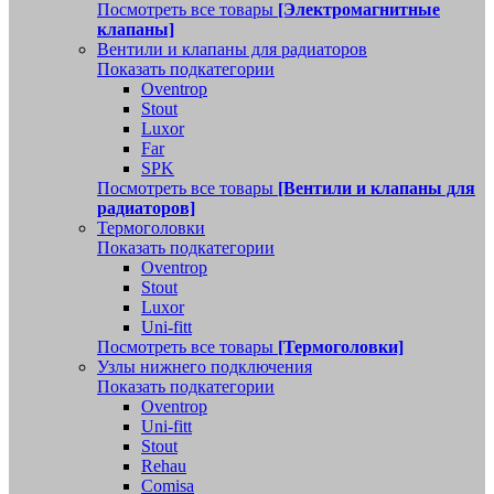
Посмотреть все товары
[Электромагнитные
клапаны]
Вентили и клапаны для радиаторов
Показать подкатегории
Oventrop
Stout
Luxor
Far
SPK
Посмотреть все товары
[Вентили и клапаны для
радиаторов]
Термоголовки
Показать подкатегории
Oventrop
Stout
Luxor
Uni-fitt
Посмотреть все товары
[Термоголовки]
Узлы нижнего подключения
Показать подкатегории
Oventrop
Uni-fitt
Stout
Rehau
Comisa