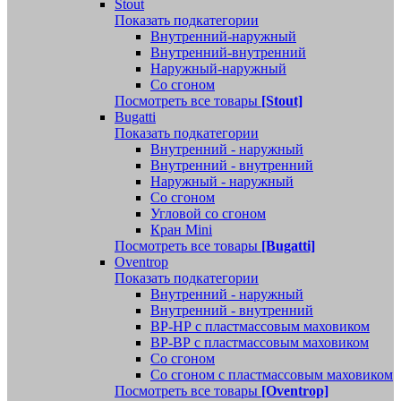
Stout
Показать подкатегории
Внутренний-наружный
Внутренний-внутренний
Наружный-наружный
Со сгоном
Посмотреть все товары
[Stout]
Bugatti
Показать подкатегории
Внутренний - наружный
Внутренний - внутренний
Наружный - наружный
Со сгоном
Угловой со сгоном
Кран Mini
Посмотреть все товары
[Bugatti]
Oventrop
Показать подкатегории
Внутренний - наружный
Внутренний - внутренний
ВР-НР с пластмассовым маховиком
ВР-ВР с пластмассовым маховиком
Со сгоном
Со сгоном с пластмассовым маховиком
Посмотреть все товары
[Oventrop]