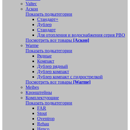
Valtec
Аскон
Показать подкатегории
Стандарт+
Дублер
Стандарт
Для отопления и водоснабжения серия РВО
Посмотреть все товары
[Аскон]
Warme
Показать подкатегории
Рядные
Компакт
Дублер рядный
Дублер компакт
Дублер компакт с гидрострелкой
Посмотреть все товары
[Warme]
Meibes
Кронштейны
Комплектующие
Показать подкатегории
FAR
Stout
Oventrop
Rehau
Henco