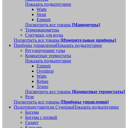
Показать подкатегории
Watts
Stout
Emmeti
Посмотреть все товары
[Манометры]
Термоманометры
Счетчики для воды
Посмотреть все товары
[Измерительные приборы]
Приборы управления
Показать подкатегории
Регулирующие узлы
Комнатные термостаты
Показать подкатегории
Emmeti
Oventrop
Watts
Rehau
Техно
Посмотреть все товары
[Комнатные термостаты]
Реле
Посмотреть все товары
[Приборы управления]
Полотенцесушители Сунержа
Показать подкатегории
Богема
Богема с полкой
Галант
Канцлер