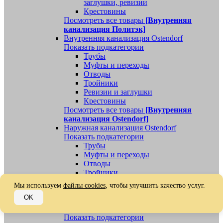
заглушки, ревизии
Крестовины
Посмотреть все товары
[Внутренняя
канализация Политэк]
Внутренняя канализация Ostendorf
Показать подкатегории
Трубы
Муфты и переходы
Отводы
Тройники
Ревизии и заглушки
Крестовины
Посмотреть все товары
[Внутренняя
канализация Ostendorf]
Наружная канализация Ostendorf
Показать подкатегории
Трубы
Муфты и переходы
Отводы
Тройники
Ревизии, заглушки, обратные клапаны
Мы используем
файлы cookies
, чтобы улучшить качество услуг.
Посмотреть все товары
[Наружная
OK
канализация Ostendorf]
Наружная канализация
Показать подкатегории