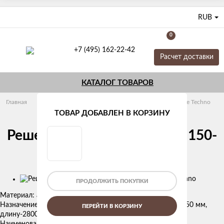
RUB
0
+7 (495) 162-22-42
Расчет доставки
КАТАЛОГ ТОВАРОВ
Главная
Конвекторы отопления
Решетки алюминиевые Techno
ТОВАР ДОБАВЛЕН В КОРЗИНУ
Решетка алюминиевая PPA 150-
2800 Techno
Изображения
ПРОДОЛЖИТЬ ПОКУПКИ
товаров
Материал: анодированный алюминий
Назначение: для Техно КВЗ и КВЗВ , имеющих ширину-150 мм,
ПЕРЕЙТИ В КОРЗИНУ
длину-2800 мм
Наименование
Решетка