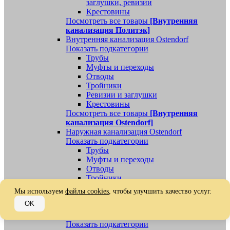
заглушки, ревизии
Крестовины
Посмотреть все товары
[Внутренняя
канализация Политэк]
Внутренняя канализация Ostendorf
Показать подкатегории
Трубы
Муфты и переходы
Отводы
Тройники
Ревизии и заглушки
Крестовины
Посмотреть все товары
[Внутренняя
канализация Ostendorf]
Наружная канализация Ostendorf
Показать подкатегории
Трубы
Муфты и переходы
Отводы
Тройники
Ревизии, заглушки, обратные клапаны
Мы используем
файлы cookies
, чтобы улучшить качество услуг.
Посмотреть все товары
[Наружная
OK
канализация Ostendorf]
Наружная канализация
Показать подкатегории