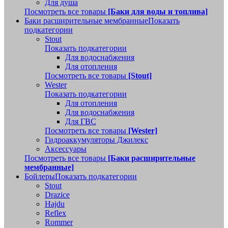
Для душа
Посмотреть все товары
[Баки для воды и топлива]
Баки расширительные мембранные
Показать
подкатегории
Stout
Показать подкатегории
Для водоснабжения
Для отопления
Посмотреть все товары
[Stout]
Wester
Показать подкатегории
Для отопления
Для водоснабжения
Для ГВС
Посмотреть все товары
[Wester]
Гидроаккумуляторы Джилекс
Аксессуары
Посмотреть все товары
[Баки расширительные
мембранные]
Бойлеры
Показать подкатегории
Stout
Drazice
Hajdu
Reflex
Rommer