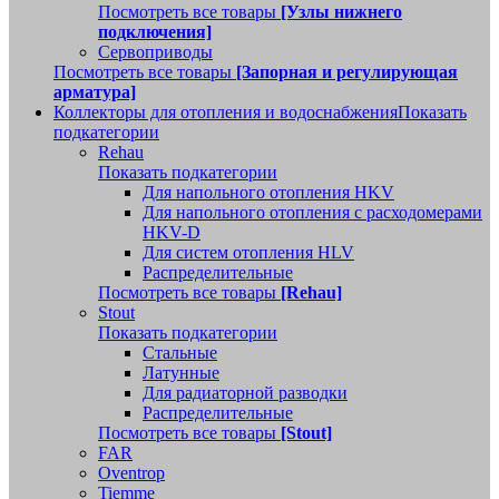
Посмотреть все товары
[Узлы нижнего
подключения]
Сервоприводы
Посмотреть все товары
[Запорная и регулирующая
арматура]
Коллекторы для отопления и водоснабжения
Показать
подкатегории
Rehau
Показать подкатегории
Для напольного отопления HKV
Для напольного отопления с расходомерами
HKV-D
Для систем отопления HLV
Распределительные
Посмотреть все товары
[Rehau]
Stout
Показать подкатегории
Стальные
Латунные
Для радиаторной разводки
Распределительные
Посмотреть все товары
[Stout]
FAR
Oventrop
Tiemme