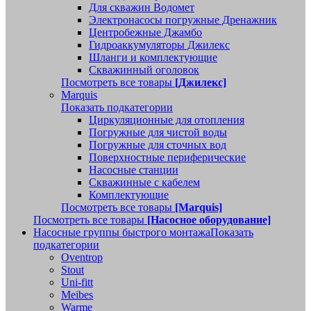
Для скважин Водомет
Электронасосы погружные Дренажник
Центробежные Джамбо
Гидроаккумуляторы Джилекс
Шланги и комплектующие
Скважинный оголовок
Посмотреть все товары
[Джилекс]
Marquis
Показать подкатегории
Циркуляционные для отопления
Погружные для чистой воды
Погружные для сточных вод
Поверхностные периферические
Насосные станции
Скважинные с кабелем
Комплектующие
Посмотреть все товары
[Marquis]
Посмотреть все товары
[Насосное оборудование]
Насосные группы быстрого монтажа
Показать
подкатегории
Oventrop
Stout
Uni-fitt
Meibes
Warme