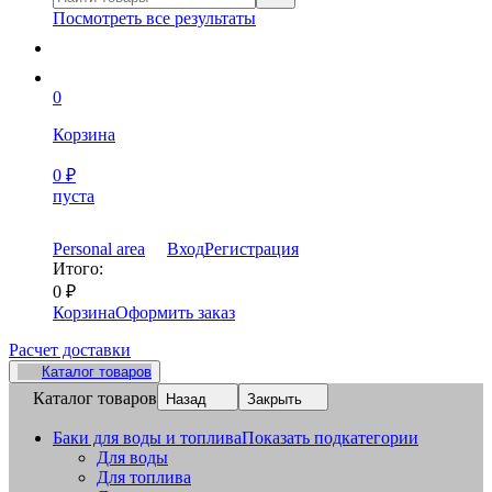
Посмотреть все результаты
0
Корзина
0
₽
пуста
Personal area
Вход
Регистрация
Итого:
0
₽
Корзина
Оформить заказ
Расчет доставки
Каталог товаров
Каталог товаров
Назад
Закрыть
Баки для воды и топлива
Показать подкатегории
Для воды
Для топлива