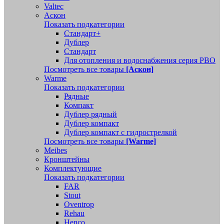
Valtec
Аскон
Показать подкатегории
Стандарт+
Дублер
Стандарт
Для отопления и водоснабжения серия РВО
Посмотреть все товары
[Аскон]
Warme
Показать подкатегории
Рядные
Компакт
Дублер рядный
Дублер компакт
Дублер компакт с гидрострелкой
Посмотреть все товары
[Warme]
Meibes
Кронштейны
Комплектующие
Показать подкатегории
FAR
Stout
Oventrop
Rehau
Henco