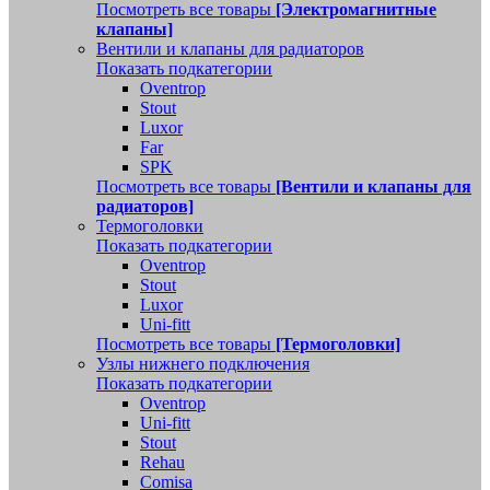
Посмотреть все товары
[Электромагнитные
клапаны]
Вентили и клапаны для радиаторов
Показать подкатегории
Oventrop
Stout
Luxor
Far
SPK
Посмотреть все товары
[Вентили и клапаны для
радиаторов]
Термоголовки
Показать подкатегории
Oventrop
Stout
Luxor
Uni-fitt
Посмотреть все товары
[Термоголовки]
Узлы нижнего подключения
Показать подкатегории
Oventrop
Uni-fitt
Stout
Rehau
Comisa