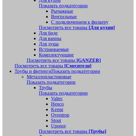
Для кухни
Показать подкатегории
Рычажные
Вентильные
С подключением к фильтру
Посмотреть все товары
[Для кухни]
Для биде
Для ванны
Для душа
Встраиваемые
Комплектующие
Посмотреть все товары
[GANZER]
Посмотреть все товары
[Смесители]
Трубы и фитинги
Показать подкатегории
Металлопластиковые
Показать подкатегории
Трубы
Показать подкатегории
Valtec
Henco
Kermi
Oventrop
Stout
Uponor
Посмотреть все товары
[Трубы]