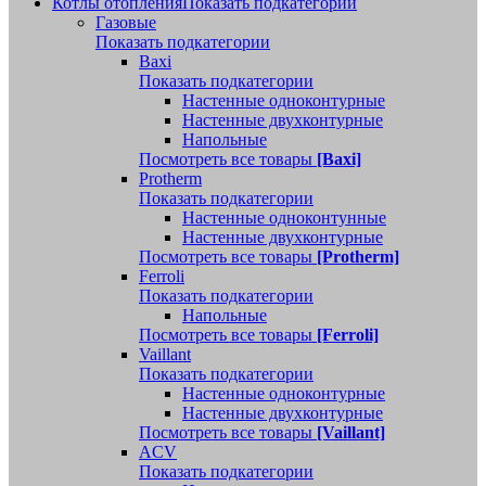
Котлы отопления
Показать подкатегории
Газовые
Показать подкатегории
Baxi
Показать подкатегории
Настенные одноконтурные
Настенные двухконтурные
Напольные
Посмотреть все товары
[Baxi]
Protherm
Показать подкатегории
Настенные одноконтунные
Настенные двухконтурные
Посмотреть все товары
[Protherm]
Ferroli
Показать подкатегории
Напольные
Посмотреть все товары
[Ferroli]
Vaillant
Показать подкатегории
Настенные одноконтурные
Настенные двухконтурные
Посмотреть все товары
[Vaillant]
ACV
Показать подкатегории