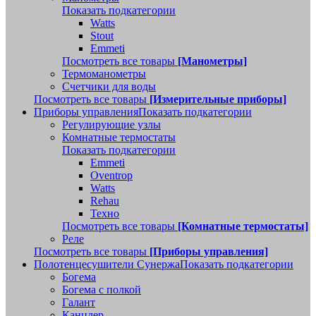
Показать подкатегории
Watts
Stout
Emmeti
Посмотреть все товары
[Манометры]
Термоманометры
Счетчики для воды
Посмотреть все товары
[Измерительные приборы]
Приборы управления
Показать подкатегории
Регулирующие узлы
Комнатные термостаты
Показать подкатегории
Emmeti
Oventrop
Watts
Rehau
Техно
Посмотреть все товары
[Комнатные термостаты]
Реле
Посмотреть все товары
[Приборы управления]
Полотенцесушители Сунержа
Показать подкатегории
Богема
Богема с полкой
Галант
Канцлер