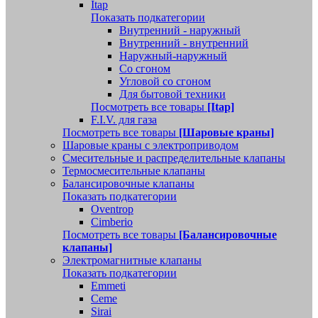
Itap
Показать подкатегории
Внутренний - наружный
Внутренний - внутренний
Наружный-наружный
Со сгоном
Угловой со сгоном
Для бытовой техники
Посмотреть все товары
[Itap]
F.I.V. для газа
Посмотреть все товары
[Шаровые краны]
Шаровые краны с электроприводом
Смесительные и распределительные клапаны
Термосмесительные клапаны
Балансировочные клапаны
Показать подкатегории
Oventrop
Cimberio
Посмотреть все товары
[Балансировочные
клапаны]
Электромагнитные клапаны
Показать подкатегории
Emmeti
Ceme
Sirai