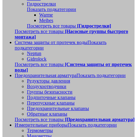
Гидрострелки
Показать подкатегории
Warme
Meibes
Посмотреть все товары
[Гидрострелки]
Посмотреть все товары
[Насосные группы быстрого
монтажа]
Система защиты от протечек воды
Показать
подкатегории
Neptun
Gidrolock
Посмотреть все товары
[Система защиты от протечек
воды]
Предохранительная арматура
Показать подкатегории
Редукторы давления
Воздухоотводчики
Группы безопасности
Подпиточные клапаны
Перепускные клапаны
Предохранительные клапаны
Обратные клапаны
Посмотреть все товары
[Предохранительная арматура]
Измерительные приборы
Показать подкатегории
Термометры
Манометры