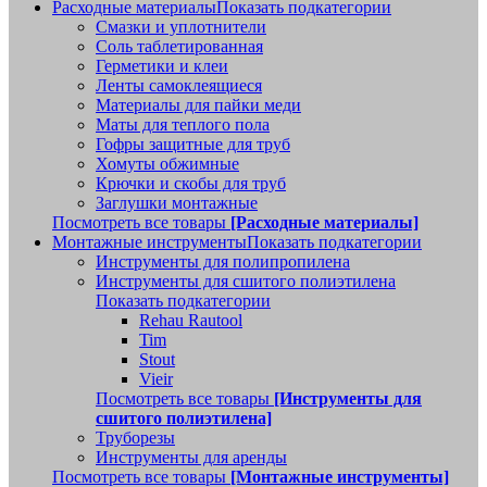
Расходные материалы
Показать подкатегории
Смазки и уплотнители
Соль таблетированная
Герметики и клеи
Ленты самоклеящиеся
Материалы для пайки меди
Маты для теплого пола
Гофры защитные для труб
Хомуты обжимные
Крючки и скобы для труб
Заглушки монтажные
Посмотреть все товары
[Расходные материалы]
Монтажные инструменты
Показать подкатегории
Инструменты для полипропилена
Инструменты для сшитого полиэтилена
Показать подкатегории
Rehau Rautool
Tim
Stout
Vieir
Посмотреть все товары
[Инструменты для
сшитого полиэтилена]
Труборезы
Инструменты для аренды
Посмотреть все товары
[Монтажные инструменты]