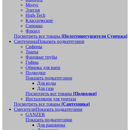
Модус
Элегия
High-Tech
Классические
Сирокко
Флюид
Посмотреть все товары
[Полотенцесушители Сунержа]
Сантехника
Показать подкатегории
Сифоны
Трапы
Фановые трубы
Гофры
Обвязка для ванн
Подводки
Показать подкатегории
Для воды
Для газа
Посмотреть все товары
[Подводки]
Инсталляция для унитаза
Посмотреть все товары
[Сантехника]
Смесители
Показать подкатегории
GANZER
Показать подкатегории
Для раковины