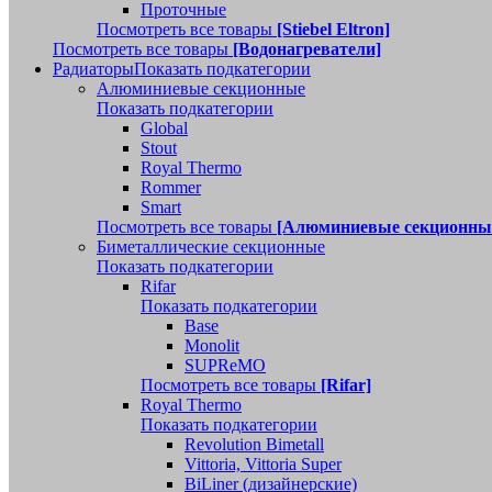
Проточные
Посмотреть все товары
[Stiebel Eltron]
Посмотреть все товары
[Водонагреватели]
Радиаторы
Показать подкатегории
Алюминиевые секционные
Показать подкатегории
Global
Stout
Royal Thermo
Rommer
Smart
Посмотреть все товары
[Алюминиевые секционны
Биметаллические секционные
Показать подкатегории
Rifar
Показать подкатегории
Base
Monolit
SUPReMO
Посмотреть все товары
[Rifar]
Royal Thermo
Показать подкатегории
Revolution Bimetall
Vittoria, Vittoria Super
BiLiner (дизайнерские)