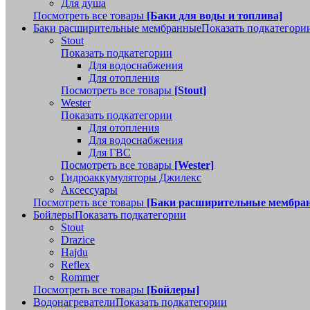
Для душа
Посмотреть все товары
[Баки для воды и топлива]
Баки расширительные мембранные
Показать подкатегори
Stout
Показать подкатегории
Для водоснабжения
Для отопления
Посмотреть все товары
[Stout]
Wester
Показать подкатегории
Для отопления
Для водоснабжения
Для ГВС
Посмотреть все товары
[Wester]
Гидроаккумуляторы Джилекс
Аксессуары
Посмотреть все товары
[Баки расширительные мембра
Бойлеры
Показать подкатегории
Stout
Drazice
Hajdu
Reflex
Rommer
Посмотреть все товары
[Бойлеры]
Водонагреватели
Показать подкатегории