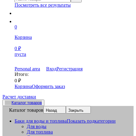
Посмотреть все результаты
0
Корзина
0
₽
пуста
Personal area
Вход
Регистрация
Итого:
0
₽
Корзина
Оформить заказ
Расчет доставки
Каталог товаров
Каталог товаров
Назад
Закрыть
Баки для воды и топлива
Показать подкатегории
Для воды
Для топлива