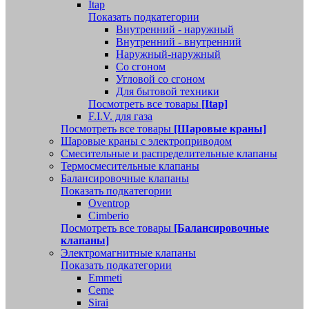
Itap
Показать подкатегории
Внутренний - наружный
Внутренний - внутренний
Наружный-наружный
Со сгоном
Угловой со сгоном
Для бытовой техники
Посмотреть все товары
[Itap]
F.I.V. для газа
Посмотреть все товары
[Шаровые краны]
Шаровые краны с электроприводом
Смесительные и распределительные клапаны
Термосмесительные клапаны
Балансировочные клапаны
Показать подкатегории
Oventrop
Cimberio
Посмотреть все товары
[Балансировочные
клапаны]
Электромагнитные клапаны
Показать подкатегории
Emmeti
Ceme
Sirai