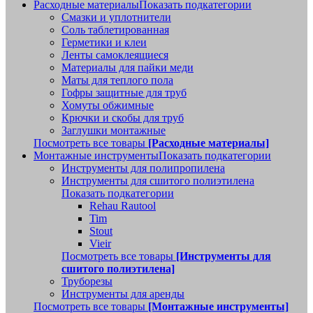
Расходные материалы
Показать подкатегории
Смазки и уплотнители
Соль таблетированная
Герметики и клеи
Ленты самоклеящиеся
Материалы для пайки меди
Маты для теплого пола
Гофры защитные для труб
Хомуты обжимные
Крючки и скобы для труб
Заглушки монтажные
Посмотреть все товары
[Расходные материалы]
Монтажные инструменты
Показать подкатегории
Инструменты для полипропилена
Инструменты для сшитого полиэтилена
Показать подкатегории
Rehau Rautool
Tim
Stout
Vieir
Посмотреть все товары
[Инструменты для
сшитого полиэтилена]
Труборезы
Инструменты для аренды
Посмотреть все товары
[Монтажные инструменты]