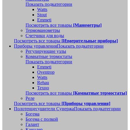
Показать подкатегории
Watts
Stout
Emmeti
Посмотреть все товары
[Манометры]
Термоманометры
Счетчики для воды
Посмотреть все товары
[Измерительные приборы]
Приборы управления
Показать подкатегории
Регулирующие узлы
Комнатные термостаты
Показать подкатегории
Emmeti
Oventrop
Watts
Rehau
Техно
Посмотреть все товары
[Комнатные термостаты]
Реле
Посмотреть все товары
[Приборы управления]
Полотенцесушители Сунержа
Показать подкатегории
Богема
Богема с полкой
Галант
Канцлер