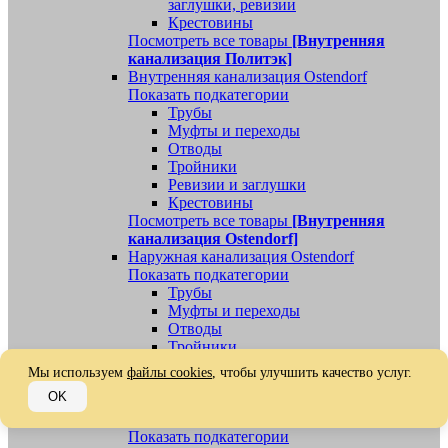
заглушки, ревизии
Крестовины
Посмотреть все товары
[Внутренняя
канализация Политэк]
Внутренняя канализация Ostendorf
Показать подкатегории
Трубы
Муфты и переходы
Отводы
Тройники
Ревизии и заглушки
Крестовины
Посмотреть все товары
[Внутренняя
канализация Ostendorf]
Наружная канализация Ostendorf
Показать подкатегории
Трубы
Муфты и переходы
Отводы
Тройники
Ревизии, заглушки, обратные клапаны
Мы используем
файлы cookies
, чтобы улучшить качество услуг.
Посмотреть все товары
[Наружная
OK
канализация Ostendorf]
Наружная канализация
Показать подкатегории