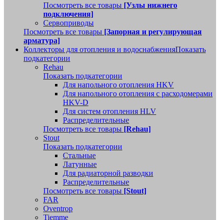
Посмотреть все товары
[Узлы нижнего
подключения]
Сервоприводы
Посмотреть все товары
[Запорная и регулирующая
арматура]
Коллекторы для отопления и водоснабжения
Показать
подкатегории
Rehau
Показать подкатегории
Для напольного отопления HKV
Для напольного отопления с расходомерами
HKV-D
Для систем отопления HLV
Распределительные
Посмотреть все товары
[Rehau]
Stout
Показать подкатегории
Стальные
Латунные
Для радиаторной разводки
Распределительные
Посмотреть все товары
[Stout]
FAR
Oventrop
Tiemme