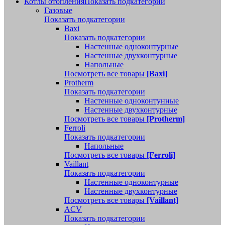
Котлы отопления
Показать подкатегории
Газовые
Показать подкатегории
Baxi
Показать подкатегории
Настенные одноконтурные
Настенные двухконтурные
Напольные
Посмотреть все товары
[Baxi]
Protherm
Показать подкатегории
Настенные одноконтунные
Настенные двухконтурные
Посмотреть все товары
[Protherm]
Ferroli
Показать подкатегории
Напольные
Посмотреть все товары
[Ferroli]
Vaillant
Показать подкатегории
Настенные одноконтурные
Настенные двухконтурные
Посмотреть все товары
[Vaillant]
ACV
Показать подкатегории