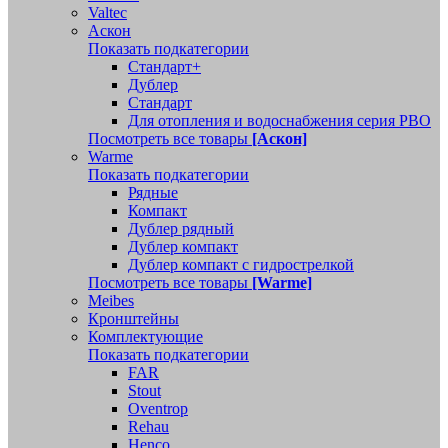
Valtec
Аскон
Показать подкатегории
Стандарт+
Дублер
Стандарт
Для отопления и водоснабжения серия РВО
Посмотреть все товары
[Аскон]
Warme
Показать подкатегории
Рядные
Компакт
Дублер рядный
Дублер компакт
Дублер компакт с гидрострелкой
Посмотреть все товары
[Warme]
Meibes
Кронштейны
Комплектующие
Показать подкатегории
FAR
Stout
Oventrop
Rehau
Henco