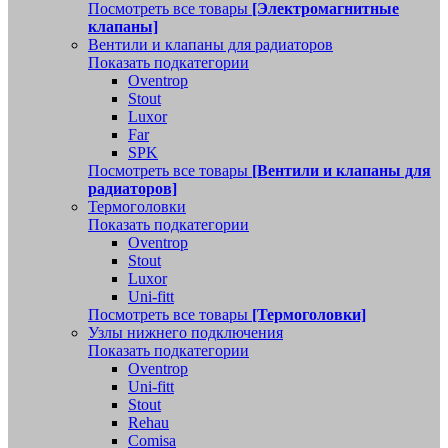
Посмотреть все товары
[Электромагнитные
клапаны]
Вентили и клапаны для радиаторов
Показать подкатегории
Oventrop
Stout
Luxor
Far
SPK
Посмотреть все товары
[Вентили и клапаны для
радиаторов]
Термоголовки
Показать подкатегории
Oventrop
Stout
Luxor
Uni-fitt
Посмотреть все товары
[Термоголовки]
Узлы нижнего подключения
Показать подкатегории
Oventrop
Uni-fitt
Stout
Rehau
Comisa