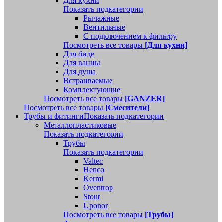
Для кухни
Показать подкатегории
Рычажные
Вентильные
С подключением к фильтру
Посмотреть все товары
[Для кухни]
Для биде
Для ванны
Для душа
Встраиваемые
Комплектующие
Посмотреть все товары
[GANZER]
Посмотреть все товары
[Смесители]
Трубы и фитинги
Показать подкатегории
Металлопластиковые
Показать подкатегории
Трубы
Показать подкатегории
Valtec
Henco
Kermi
Oventrop
Stout
Uponor
Посмотреть все товары
[Трубы]