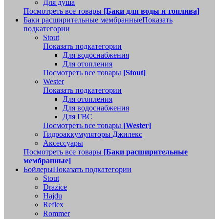
Для душа
Посмотреть все товары
[Баки для воды и топлива]
Баки расширительные мембранные
Показать
подкатегории
Stout
Показать подкатегории
Для водоснабжения
Для отопления
Посмотреть все товары
[Stout]
Wester
Показать подкатегории
Для отопления
Для водоснабжения
Для ГВС
Посмотреть все товары
[Wester]
Гидроаккумуляторы Джилекс
Аксессуары
Посмотреть все товары
[Баки расширительные
мембранные]
Бойлеры
Показать подкатегории
Stout
Drazice
Hajdu
Reflex
Rommer