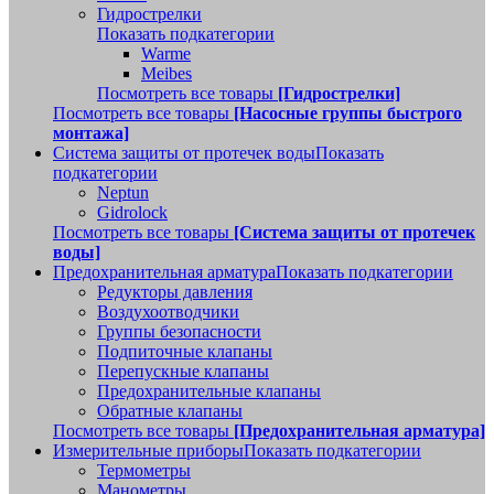
Гидрострелки
Показать подкатегории
Warme
Meibes
Посмотреть все товары
[Гидрострелки]
Посмотреть все товары
[Насосные группы быстрого
монтажа]
Система защиты от протечек воды
Показать
подкатегории
Neptun
Gidrolock
Посмотреть все товары
[Система защиты от протечек
воды]
Предохранительная арматура
Показать подкатегории
Редукторы давления
Воздухоотводчики
Группы безопасности
Подпиточные клапаны
Перепускные клапаны
Предохранительные клапаны
Обратные клапаны
Посмотреть все товары
[Предохранительная арматура]
Измерительные приборы
Показать подкатегории
Термометры
Манометры