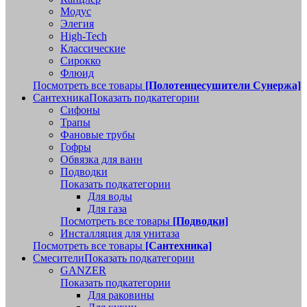
Модус
Элегия
High-Tech
Классические
Сирокко
Флюид
Посмотреть все товары
[Полотенцесушители Сунержа]
Сантехника
Показать подкатегории
Сифоны
Трапы
Фановые трубы
Гофры
Обвязка для ванн
Подводки
Показать подкатегории
Для воды
Для газа
Посмотреть все товары
[Подводки]
Инсталляция для унитаза
Посмотреть все товары
[Сантехника]
Смесители
Показать подкатегории
GANZER
Показать подкатегории
Для раковины