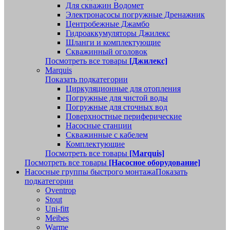
Для скважин Водомет
Электронасосы погружные Дренажник
Центробежные Джамбо
Гидроаккумуляторы Джилекс
Шланги и комплектующие
Скважинный оголовок
Посмотреть все товары
[Джилекс]
Marquis
Показать подкатегории
Циркуляционные для отопления
Погружные для чистой воды
Погружные для сточных вод
Поверхностные периферические
Насосные станции
Скважинные с кабелем
Комплектующие
Посмотреть все товары
[Marquis]
Посмотреть все товары
[Насосное оборудование]
Насосные группы быстрого монтажа
Показать
подкатегории
Oventrop
Stout
Uni-fitt
Meibes
Warme