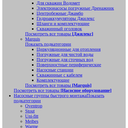
Для скважин Водомет
Электронасосы погружные Дренажник
Центробежные Джамбо
Гидроаккумуляторы Джилекс
Шланги и комплектующие
Скважинный оголовок
Посмотреть все товары
[Джилекс]
Marquis
Показать подкатегории
Циркуляционные для отопления
Погружные для чистой воды
Погружные для сточных вод
Поверхностные периферические
Насосные станции
Скважинные с кабелем
Комплектующие
Посмотреть все товары
[Marquis]
Посмотреть все товары
[Насосное оборудование]
Насосные группы быстрого монтажа
Показать
подкатегории
Oventrop
Stout
Uni-fitt
Meibes
Warme