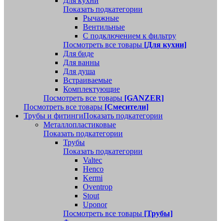
Для кухни
Показать подкатегории
Рычажные
Вентильные
С подключением к фильтру
Посмотреть все товары
[Для кухни]
Для биде
Для ванны
Для душа
Встраиваемые
Комплектующие
Посмотреть все товары
[GANZER]
Посмотреть все товары
[Смесители]
Трубы и фитинги
Показать подкатегории
Металлопластиковые
Показать подкатегории
Трубы
Показать подкатегории
Valtec
Henco
Kermi
Oventrop
Stout
Uponor
Посмотреть все товары
[Трубы]