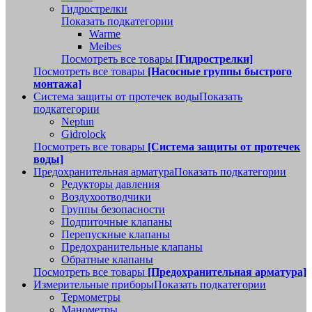
Гидрострелки
Показать подкатегории
Warme
Meibes
Посмотреть все товары
[Гидрострелки]
Посмотреть все товары
[Насосные группы быстрого
монтажа]
Система защиты от протечек воды
Показать
подкатегории
Neptun
Gidrolock
Посмотреть все товары
[Система защиты от протечек
воды]
Предохранительная арматура
Показать подкатегории
Редукторы давления
Воздухоотводчики
Группы безопасности
Подпиточные клапаны
Перепускные клапаны
Предохранительные клапаны
Обратные клапаны
Посмотреть все товары
[Предохранительная арматура]
Измерительные приборы
Показать подкатегории
Термометры
Манометры