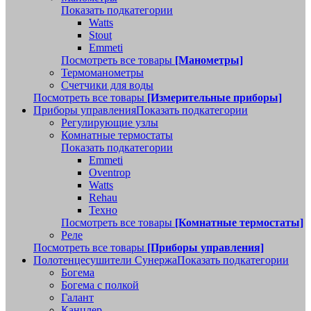
Показать подкатегории
Watts
Stout
Emmeti
Посмотреть все товары
[Манометры]
Термоманометры
Счетчики для воды
Посмотреть все товары
[Измерительные приборы]
Приборы управления
Показать подкатегории
Регулирующие узлы
Комнатные термостаты
Показать подкатегории
Emmeti
Oventrop
Watts
Rehau
Техно
Посмотреть все товары
[Комнатные термостаты]
Реле
Посмотреть все товары
[Приборы управления]
Полотенцесушители Сунержа
Показать подкатегории
Богема
Богема с полкой
Галант
Канцлер