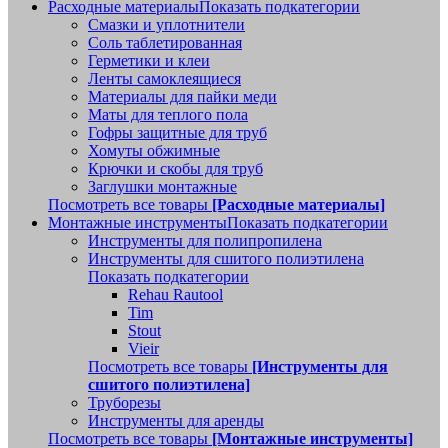
Расходные материалы
Показать подкатегории
Смазки и уплотнители
Соль таблетированная
Герметики и клеи
Ленты самоклеящиеся
Материалы для пайки меди
Маты для теплого пола
Гофры защитные для труб
Хомуты обжимные
Крючки и скобы для труб
Заглушки монтажные
Посмотреть все товары
[Расходные материалы]
Монтажные инструменты
Показать подкатегории
Инструменты для полипропилена
Инструменты для сшитого полиэтилена
Показать подкатегории
Rehau Rautool
Tim
Stout
Vieir
Посмотреть все товары
[Инструменты для
сшитого полиэтилена]
Труборезы
Инструменты для аренды
Посмотреть все товары
[Монтажные инструменты]