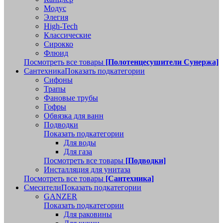
Модус
Элегия
High-Tech
Классические
Сирокко
Флюид
Посмотреть все товары
[Полотенцесушители Сунержа]
Сантехника
Показать подкатегории
Сифоны
Трапы
Фановые трубы
Гофры
Обвязка для ванн
Подводки
Показать подкатегории
Для воды
Для газа
Посмотреть все товары
[Подводки]
Инсталляция для унитаза
Посмотреть все товары
[Сантехника]
Смесители
Показать подкатегории
GANZER
Показать подкатегории
Для раковины