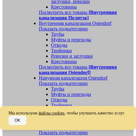
заглушки, ревизии
Крестовины
Посмотреть все товары
[Внутренняя
канализация Политэк]
Внутренняя канализация Ostendorf
Показать подкатегории
Трубы
Муфты и переходы
Отводы
Тройники
Ревизии и заглушки
Крестовины
Посмотреть все товары
[Внутренняя
канализация Ostendorf]
Наружная канализация Ostendorf
Показать подкатегории
Трубы
Муфты и переходы
Отводы
Тройники
Ревизии, заглушки, обратные клапаны
Мы используем
файлы cookies
, чтобы улучшить качество услуг.
Посмотреть все товары
[Наружная
OK
канализация Ostendorf]
Наружная канализация
Показать подкатегории