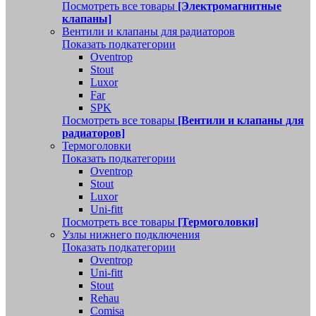
Посмотреть все товары
[Электромагнитные
клапаны]
Вентили и клапаны для радиаторов
Показать подкатегории
Oventrop
Stout
Luxor
Far
SPK
Посмотреть все товары
[Вентили и клапаны для
радиаторов]
Термоголовки
Показать подкатегории
Oventrop
Stout
Luxor
Uni-fitt
Посмотреть все товары
[Термоголовки]
Узлы нижнего подключения
Показать подкатегории
Oventrop
Uni-fitt
Stout
Rehau
Comisa