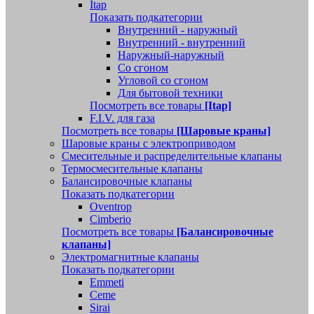
Itap
Показать подкатегории
Внутренний - наружный
Внутренний - внутренний
Наружный-наружный
Со сгоном
Угловой со сгоном
Для бытовой техники
Посмотреть все товары
[Itap]
F.I.V. для газа
Посмотреть все товары
[Шаровые краны]
Шаровые краны с электроприводом
Смесительные и распределительные клапаны
Термосмесительные клапаны
Балансировочные клапаны
Показать подкатегории
Oventrop
Cimberio
Посмотреть все товары
[Балансировочные
клапаны]
Электромагнитные клапаны
Показать подкатегории
Emmeti
Ceme
Sirai