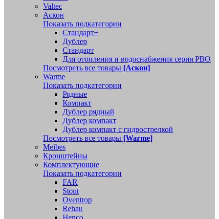
Valtec
Аскон
Показать подкатегории
Стандарт+
Дублер
Стандарт
Для отопления и водоснабжения серия РВО
Посмотреть все товары
[Аскон]
Warme
Показать подкатегории
Рядные
Компакт
Дублер рядный
Дублер компакт
Дублер компакт с гидрострелкой
Посмотреть все товары
[Warme]
Meibes
Кронштейны
Комплектующие
Показать подкатегории
FAR
Stout
Oventrop
Rehau
Henco