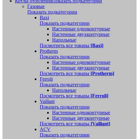
Котлы отопления
Показать подкатегории
Газовые
Показать подкатегории
Baxi
Показать подкатегории
Настенные одноконтурные
Настенные двухконтурные
Напольные
Посмотреть все товары
[Baxi]
Protherm
Показать подкатегории
Настенные одноконтунные
Настенные двухконтурные
Посмотреть все товары
[Protherm]
Ferroli
Показать подкатегории
Напольные
Посмотреть все товары
[Ferroli]
Vaillant
Показать подкатегории
Настенные одноконтурные
Настенные двухконтурные
Посмотреть все товары
[Vaillant]
ACV
Показать подкатегории