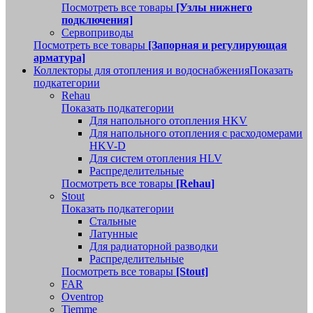
Посмотреть все товары
[Узлы нижнего
подключения]
Сервоприводы
Посмотреть все товары
[Запорная и регулирующая
арматура]
Коллекторы для отопления и водоснабжения
Показать
подкатегории
Rehau
Показать подкатегории
Для напольного отопления HKV
Для напольного отопления с расходомерами
HKV-D
Для систем отопления HLV
Распределительные
Посмотреть все товары
[Rehau]
Stout
Показать подкатегории
Стальные
Латунные
Для радиаторной разводки
Распределительные
Посмотреть все товары
[Stout]
FAR
Oventrop
Tiemme