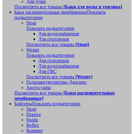
Для душа
Посмотреть все товары
[Баки для воды и топлива]
Баки расширительные мембранные
Показать
подкатегории
Stout
Показать подкатегории
Для водоснабжения
Для отопления
Посмотреть все товары
[Stout]
Wester
Показать подкатегории
Для отопления
Для водоснабжения
Для ГВС
Посмотреть все товары
[Wester]
Гидроаккумуляторы Джилекс
Аксессуары
Посмотреть все товары
[Баки расширительные
мембранные]
Бойлеры
Показать подкатегории
Stout
Drazice
Hajdu
Reflex
Rommer