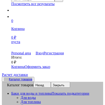
Посмотреть все результаты
0
Корзина
0
₽
пуста
Personal area
Вход
Регистрация
Итого:
0
₽
Корзина
Оформить заказ
Расчет доставки
Каталог товаров
Каталог товаров
Назад
Закрыть
Баки для воды и топлива
Показать подкатегории
Для воды
Для топлива