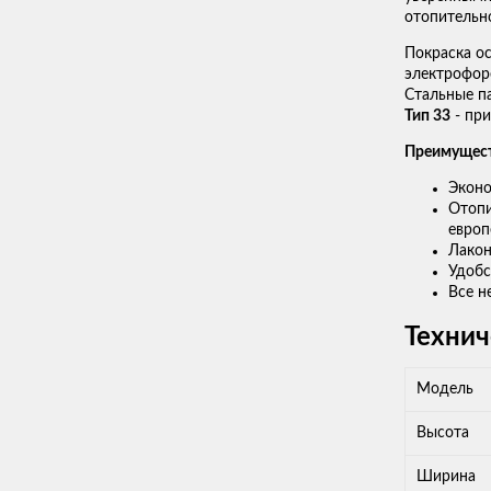
отопительно
Покраска ос
электрофор
Стальные п
Тип 33
- пр
Преимущес
Эконо
Отопи
европ
Лакон
Удобс
Все н
Технич
Модель
Высота
Ширина