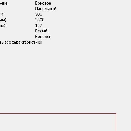
ение
Боковое
Панельный
мм)
300
мм)
2800
мм)
157
Белый
Rommer
ь все характеристики