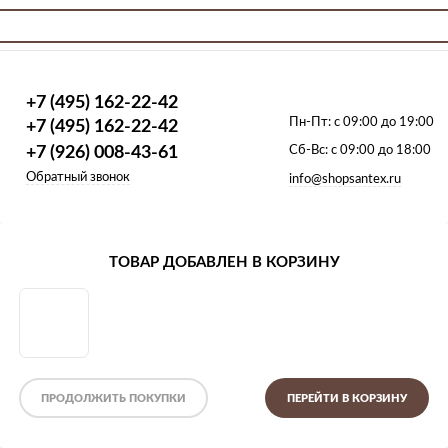
+7 (495) 162-22-42
Пн-Пт:
с 09:00 до 19:00
+7 (495) 162-22-42
+7 (926) 008-43-61
Сб-Вс:
с 09:00 до 18:00
Обратный звонок
info@shopsantex.ru
Радиаторы
Стальные панельные
Rommer
Тип 33 боковое подкл
ТОВАР ДОБАВЛЕН В КОРЗИНУ
адиатор стальной панельный Rom
ия
Теплоотда
Цвет - Б
ПРОДОЛЖИТЬ ПОКУПКИ
ПЕРЕЙТИ В КОРЗИНУ
Наименов
Межосево
Мощност