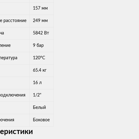
157 мм
е расстояние
249 мм
ча
5842 Вт
ление
9 бар
пература
120°С
65.4 кг
16 л
подключения
1/2"
Белый
лючения
Боковое
теристики