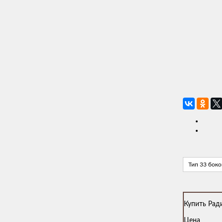
Тип 33 бок
Купить Рад
Цена