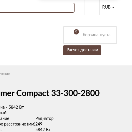
RUB
0
Корзина
пуста
Расчет доставки
ючение
mer Compact 33-300-2800
ча - 5842 Вт
елый
ание
Радиатор
е расстояние (мм)
249
ь
5842 Вт