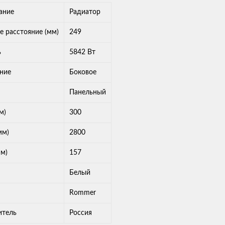
ание
Радиатор
 расстояние (мм)
249
ь
5842 Вт
ние
Боковое
Панельный
м)
300
мм)
2800
мм)
157
Белый
Rommer
итель
Россия