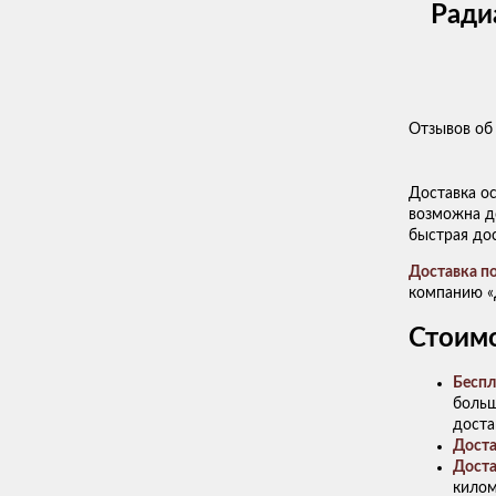
Ради
Отзывов об 
Доставка о
возможна до
быстрая до
Доставка п
компанию «
Стоимо
Беспл
больш
доста
Доста
Доста
килом