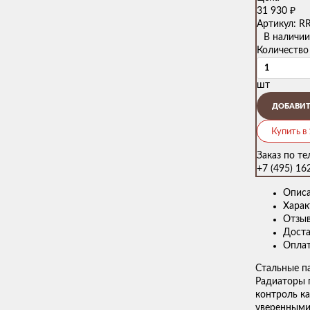
31 930
₽
Артикул: R
В наличии
Количество
шт
ДОБАВИТ
Купить в
Заказ по т
+7 (495) 16
Опис
Харак
Отзы
Доста
Опла
Стальные п
Радиаторы 
контроль ка
уверенными