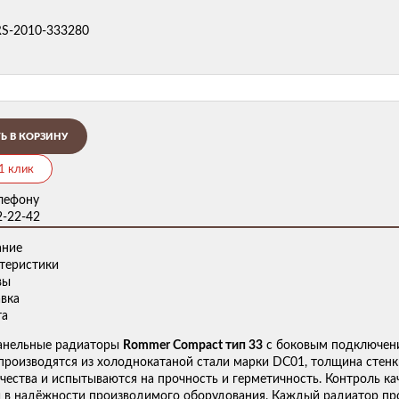
RS-2010-333280
Ь В КОРЗИНУ
 1 клик
елефону
2-22-42
ание
теристики
вы
вка
та
анельные радиаторы
Rommer Compact тип 33
с боковым подключени
производятся из холоднокатаной стали марки DC01, толщина стенки
чества и испытываются на прочность и герметичность. Контроль кач
 в надёжности производимого оборудования. Каждый радиатор про